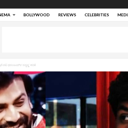
NEMA
BOLLYWOOD
REVIEWS
CELEBRITIES
MEDI
ೆ ನಟ ಧನಂಜಯ್‌ರ ‘ನನ್ನವ್ವ’ ಕವಿತೆ