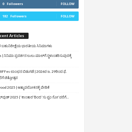
0
Followers
FOLLOW
182
Followers
FOLLOW
cent Articles
 ಬಹುನಿರೀಕ್ಷೆಯ ಭಾರತೀಯ ಸಿನಿಮಾಗಳು
 | ಸಿನಿಮಾ ಪ್ರದರ್ಶನ ಲುಲು ಮಾಲ್‌ಗೆ ಸ್ಥಳಾಂತರಿಸುವುದಕ್ಕೆ
IFFes ಲಾಂಛನ ಬಿಡುಗಡೆ | 2026ರ ಜ. 29ರಿಂದ ಫೆ.
ಗೆ ಚಿತ್ರೋತ್ಸವ
ood 2025 | ಆತ್ಮಾವಲೋಕನಕ್ಕೆ ವೇದಿಕೆ
ಲ್‌ವುಡ್‌ 2025 | ‘ಕಾಂತಾರ’ದಿಂದ ‘ಸು ಫ್ರಂ ಸೋ’ವರೆಗೆ…