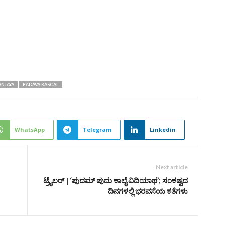
NJAYA
BADAVA RASCAL
WhatsApp
Telegram
Linkedin
Next article
ಟ್ರೈಲರ್‌ | ‘ಪುದಮ್‌ ಪುದು ಕಾಲೈ ವಿದಿಯಾಥ’; ಸಂಕಷ್ಟದ
ದಿನಗಳಲ್ಲಿ ಭರವಸೆಯ ಕತೆಗಳು