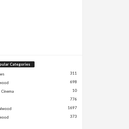
pular Categories
311
ews
698
ywood
10
h Cinema
776
1697
alwood
373
ywood