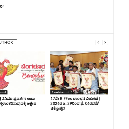
rga
AUTHOR
wood
Sandalwood
| ಸಿನಿಮಾ ಪ್ರದರ್ಶನ ಲುಲು
17ನೇ BIFFes ಲಾಂಛನ ಬಿಡುಗಡೆ |
ಸ್ಥಳಾಂತರಿಸುವುದಕ್ಕೆ ಆಕ್ಷೇಪ
2026ರ ಜ. 29ರಿಂದ ಫೆ. 06ರವರೆಗೆ
ಚಿತ್ರೋತ್ಸವ