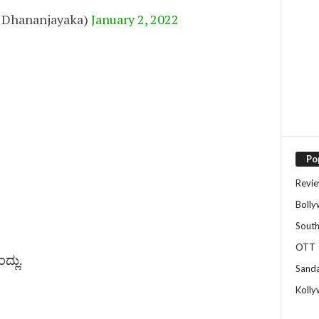
@Dhananjayaka)
January 2, 2022
Po
Revi
Boll
Sout
OTT
್ಲು.
Sand
Koll