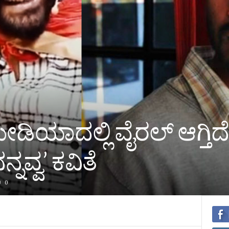
ಿಯಾದಲ್ಲಿ ವೈರಲ್‌ ಆಗ್ತಿದ
ವ್ವ’ ಕವಿತೆ
0