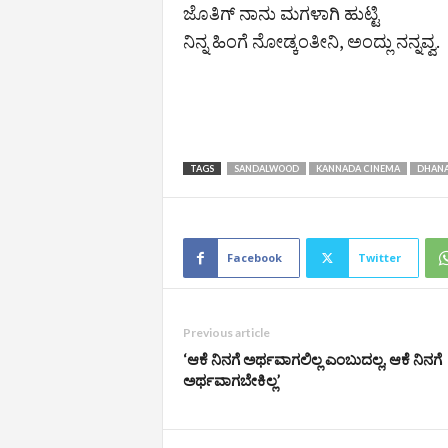
ಜೊತಿಗ್ ನಾನು ಮಗಳಾಗಿ ಹುಟ್ಟಿ
ನಿನ್ನ ಹಿಂಗೆ ನೋಡ್ಕಂತೀನಿ, ಅಂದ್ಲು ನನ್ನವ್ವ.
TAGS
SANDALWOOD
KANNADA CINEMA
DHANA
Facebook
Twitter
Previous article
‘ಆಕೆ ನಿನಗೆ ಅರ್ಥವಾಗಲಿಲ್ಲ ಎಂಬುದಲ್ಲ, ಆಕೆ ನಿನಗೆ
ಅರ್ಥವಾಗಬೇಕಿಲ್ಲ’