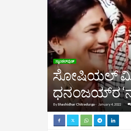
ಸ್ಯಾಂಡಲ್‌ವುಡ್‌
ಸೋಷಿಯಲ್‌ ಮೀಡ
ಧನಂಜಯ್‌ರ ‘ನನ್ನ
By
Shashidhar Chitradurga
-
January 4, 2022