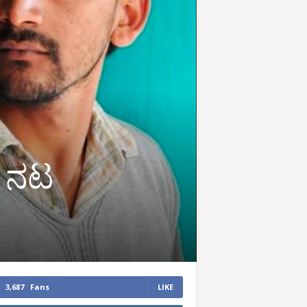
ೆ ನಟ
3,687
Fans
LIKE