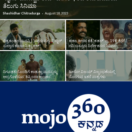
ತೆಲುಗು ಸಿನಿಮಾ
-
Shashidhar Chitradurga
August 18, 2023
ಚಿತ್ರತಂಡದ ಮನವಿ | ‘ಟಗರು ಪಲ್ಯ’ 7 ಸ್ಟಾರ್‌
ಕಡಲ ತೀರದ ಕತೆ ‘ಕಡಲ್‌’ ಜ. 19ಕ್ಕೆ ತೆರೆಗೆ |
ಸುಲ್ತಾನ ಕುರ್ಬಾನಿ ಕ್ಯಾನ್ಸಲ್‌!
ರವಿ ಬಸ್ರೂರು ನಿರ್ದೇಶನದ ಸಿನಿಮಾ
ನಿಗೂಢತೆಯೊಂದಿಗೆ ಕಾಡುತ್ತಾ ಮನಸ್ಸನ್ನು
ಹೀರೋ ವಿಜಯ್‌ ವಿಜೃಂಭಣೆಯಲ್ಲಿ
ಆದ್ರಗೊಳಿಸುವ ‘ಕಿಷ್ಕಿಂದಾ ಕಾಂಡಂ’
ಸೊರಗುವ ಇತರೆ ಪಾತ್ರಗಳು