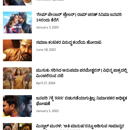
‘ಗೇಮ್‌ ಚೇಂಜರ್‌’ ಟ್ರೇಲರ್‌ | ರಾಮ್‌ ಚರಣ್‌ ಸಿನಿಮಾ ಜನವರಿ
14ರಂದು ತೆರೆಗೆ
January 3, 2025
ಸಮಾಜ ಕಂಟಕರ ವಿರುದ್ಧ ತಂದೆಯ ಹೋರಾಟ
June 18, 2022
ಮುಸುಕು ಸರಿಸಿದ ಅನುಪಮಾ ಪರಮೇಶ್ವರನ್‌ | ವಿಭಿನ್ನ ಪಾತ್ರದಲ್ಲಿ
ಮಿಂಚಲಿರುವ ನಟಿ
April 27, 2024
ಜನವರಿ 7ಕ್ಕೆ ‘RRR’ ಬಿಡುಗಡೆಯಾಗುತ್ತಿಲ್ಲ; ನಿರ್ಮಾಪಕರ ಅಧಿಕೃತ
ಘೋಷಣೆ
January 1, 2022
ಮಿನ್ನಾಲ್ ಮುರಳಿ; ‘ಅತಿ ಮಾನುಷ’ರನ್ನೂ ಆಡಿಸುವ ಸಾಮಾನ್ಯರ