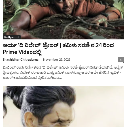
Kollywood
ಆರ್ಯ ‘ದಿ ವಿಲೇಜ್‌’ ಟ್ರೇಲರ್‌ | ತಮಿಳು ಸರಣಿ ನ.24 ರಿಂದ
Prime Videoದಲ್ಲಿ
-
Shashidhar Chitradurga
November 23, 2023
0
ಮಿಲಿಂದ್‌ ರಾವು ನಿರ್ದೇಶನದ 'ದಿ ವಿಲೇಜ್‌' ತಮಿಳು ಸರಣಿ ಟ್ರೇಲರ್‌ ಬಿಡುಗಡೆಯಾಗಿದೆ. ಅಶ್ವಿನ್
ಶ್ರೀವತ್ಸಂಗಂ, ವಿವೇಕ್ ರಂಗಾಚಾರಿ ಮತ್ತು ಶಮಿಕ್ ದಾಸ್‌ಗುಪ್ತಾ ಅವರ ಅದೇ ಹೆಸರಿನ ಗ್ರಾಫಿಕ್ -
ಹಾರರ್ ಕಾದಂಬರಿಯಿಂದ ಪ್ರೇರಿತವಾಗಿರುವ...