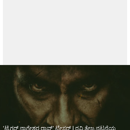
‘ಟೈಗರ್‌ ನಾಗೇಶ್ವರ ರಾವ್‌’ ಟೀಸರ್‌ | ರವಿ ತೇಜ ನಟನೆಯ