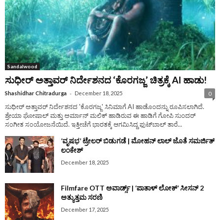
Sandalwood
ಸುಧೀರ್‌ ಅತ್ತಾವರ್‌ ನಿರ್ದೇಶನದ ‘ಕೊರಗಜ್ಜ’ ಚಿತ್ರಕ್ಕೆ AI ಹಾಡು!
-
Shashidhar Chitradurga
December 18, 2025
0
ಸುಧೀರ್‌ ಅತ್ತಾವರ್‌ ನಿರ್ದೇಶನದ 'ಕೊರಗಜ್ಜ' ಸಿನಿಮಾಗೆ AI ಹಾಡೊಂದನ್ನು ರೂಪಿಸಲಾಗಿದೆ.
ಶ್ರೇಯಾ ಘೋಷಾಲ್‌ ಮತ್ತು ಅರ್ಮಾನ್‌ ಮಲಿಕ್‌ ಹಾಡಿರುವ ಈ ಹಾಡಿಗೆ ಗೋಪಿ ಸುಂದರ್‌
ಸಂಗೀತ ಸಂಯೋಜನೆಯಿದೆ. ಇತ್ತೀಚೆಗೆ ಭಾರತಕ್ಕೆ ಆಗಮಿಸಿದ್ದ ಫುಟ್‌ಬಾಲ್‌ ತಾರೆ...
‘ವೃಷಭ’ ಟ್ರೇಲರ್‌ ಬಿಡುಗಡೆ | ಮೋಹನ್‌ ಲಾಲ್‌ ಜೊತೆ ಸಮರ್ಜಿತ್‌
ಲಂಕೇಶ್‌
December 18, 2025
Filmfare OTT ಅವಾರ್ಡ್ಸ್‌ | ‘ಪಾತಾಳ್‌ ಲೋಕ್‌’ ಸೀಸನ್‌ 2
ಅತ್ಯುತ್ತಮ ಸರಣಿ
December 17, 2025