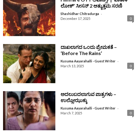
ಲೋಕ್‌’ ಸೀಸನ್‌ 2 ಅತ್ಯುತ್ತಮ ಸರಣಿ
-
Shashidhar Chitradurga
December 17, 2025
0
ದಾಖಲಾಗದ ಒಂದು ಪ್ರೇಮಕತೆ –
‘Before The Rains’
-
Kusuma Aayarahalli - Guest Writer
March 13, 2025
0
ಅದಲುಬದಲಾಗುವ ಪಾತ್ರಗಳು –
ಉಲ್ಲೋಝುಕ್ಕು
-
Kusuma Aayarahalli - Guest Writer
March 7, 2025
0