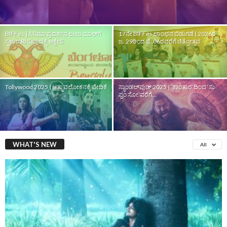
BIFFes | ಸಿನಿಮಾ ಪ್ರದರ್ಶನ ಲುಲು ಮಾಲ್‌ಗೆ
17ನೇ BIFFes ಲಾಂಛನ ಬಿಡುಗಡೆ | 2026ರ
ಸ್ಥಳಾಂತರಿಸುವುದಕ್ಕೆ ಆಕ್ಷೇಪ
ಜ. 29ರಿಂದ ಫೆ. 06ರವರೆಗೆ ಚಿತ್ರೋತ್ಸವ
Tollywood 2025 | ಆತ್ಮಾವಲೋಕನಕ್ಕೆ ವೇದಿಕೆ
ಸ್ಯಾಂಡಲ್‌ವುಡ್‌ 2025 | ‘ಕಾಂತಾರ’ದಿಂದ ‘ಸು
ಫ್ರಂ ಸೋ’ವರೆಗೆ…
WHAT'S NEW
All