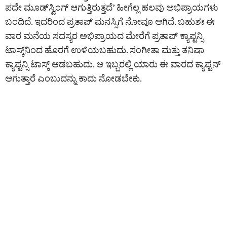
ಪದೇ ಮೂಡ್‌ಸ್ವಿಂಗ್ ಆಗುತ್ತಿರುತ್ತದೆ’ ಹೀಗೆಲ್ಲ ಹಲವು ಅಭಿಪ್ರಾಯಗಳು
ಬಂದಿದೆ. ಇದರಿಂದ ಪ್ರತಾಪ್ ಮನಸ್ಸಿಗೆ ನೋವೂ ಆಗಿದೆ. ಬಹುಶಃ ಈ
ವಾರ ಮನೆಯ ಸದಸ್ಯರ ಅಭಿಪ್ರಾಯದ ಮೇರೆಗೆ ಪ್ರತಾಪ್‌ ಕ್ಯಾಪ್ಟನ್ಸಿ
ಟಾಸ್ಕ್‌ನಿಂದ ಹೊರಗೆ ಉಳಿಯಬಹುದು. ಸಂಗೀತಾ ಮತ್ತು ತನಿಷಾ
ಕ್ಯಾಪ್ಟನ್ಸಿ ಟಾಸ್ಕ್ ಆಡಬಹುದು. ಆ ಇಬ್ಬರಲ್ಲಿ ಯಾರು ಈ ವಾರದ ಕ್ಯಾಪ್ಟನ್
ಆಗುತ್ತಾರೆ ಎಂಬುದನ್ನು ಕಾದು ನೋಡಬೇಕು.