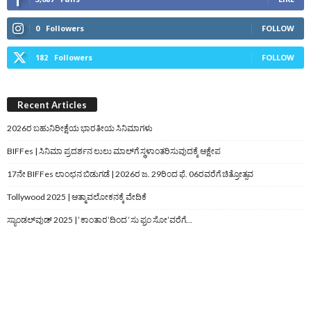
0
Followers
FOLLOW
182
Followers
FOLLOW
Recent Articles
2026ರ ಬಹುನಿರೀಕ್ಷೆಯ ಭಾರತೀಯ ಸಿನಿಮಾಗಳು
BIFFes | ಸಿನಿಮಾ ಪ್ರದರ್ಶನ ಲುಲು ಮಾಲ್‌ಗೆ ಸ್ಥಳಾಂತರಿಸುವುದಕ್ಕೆ ಆಕ್ಷೇಪ
17ನೇ BIFFes ಲಾಂಛನ ಬಿಡುಗಡೆ | 2026ರ ಜ. 29ರಿಂದ ಫೆ. 06ರವರೆಗೆ ಚಿತ್ರೋತ್ಸವ
Tollywood 2025 | ಆತ್ಮಾವಲೋಕನಕ್ಕೆ ವೇದಿಕೆ
ಸ್ಯಾಂಡಲ್‌ವುಡ್‌ 2025 | ‘ಕಾಂತಾರ’ದಿಂದ ‘ಸು ಫ್ರಂ ಸೋ’ವರೆಗೆ…