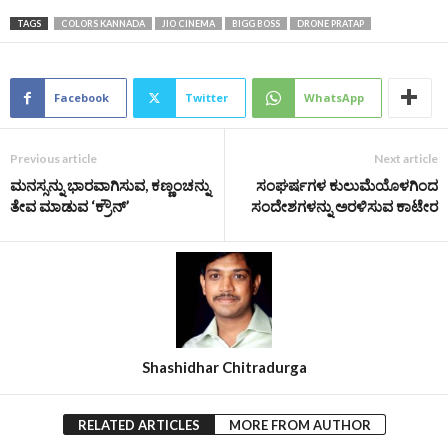
TAGS
COLORS KANNADA
JIO CINEMA
BIGG BOSS
DRONE PRATAP
Facebook
Twitter
WhatsApp
Previous article
Next article
ಮನಸ್ಸನ್ನು ಭಾರವಾಗಿಸುವ, ಕಣ್ಣಂಚನ್ನು
ಸಂಘರ್ಷಗಳ ಕುಲುಮೆಯೊಳಗಿಂದ
ತೇವ ಮಾಡುವ ‘ಕ್ರೌನ್’
ಸಂದೇಶಗಳನ್ನು ಅರಳಿಸುವ ಕಾಟೇರ
Shashidhar Chitradurga
RELATED ARTICLES
MORE FROM AUTHOR