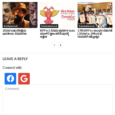
Kollywood
Sandalwood
Sandalwood
2026ರ ಬಹುನಿರೀಕ್ಷೆಯ
BIFFes | ಸಿನಿಮಾ ಪ್ರದರ್ಶನ ಲುಲು
17ನೇ BIFFes ಲಾಂಛನ ಬಿಡುಗಡೆ
ಭಾರತೀಯ ಸಿನಿಮಾಗಳು
ಮಾಲ್‌ಗೆ ಸ್ಥಳಾಂತರಿಸುವುದಕ್ಕೆ
| 2026ರ ಜ. 29ರಿಂದ ಫೆ.
ಆಕ್ಷೇಪ
06ರವರೆಗೆ ಚಿತ್ರೋತ್ಸವ
LEAVE A REPLY
Connect with