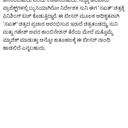
ಪ್ರಾಜೆಕ್ಟ್‌ಗಳಲ್ಲಿ ಬ್ಯುಸಿಯಾಗಿರೋ ನಿರ್ದೇಶಕ ಸುನಿ ಈಗ ‘ಸಖತ್’ ಚಿತ್ರಕ್ಕೆ
ಫಿನಿಶಿಂಗ್ ಟಚ್‌ ಕೊಡುತ್ತಿದ್ದಾರೆ. ಈ ಟೀಸರ್ ಮೂಲಕ ಅಧಿಕೃತವಾಗಿ
‘ಸಖತ್’ ಚಿತ್ರದ ಪ್ರಚಾರ ಆರಂಭಿಸುವ ಇರಾದೆ ಚಿತ್ರತಂಡದ್ದು. ಸುನಿ
ಮತ್ತು ಗಣೇಶ್ ಅವರ ಕಾಂಬಿನೇಶನ್ ತೆರೆಯ ಮೇಲೆ ಮತ್ತೊಮ್ಮೆ
ಮ್ಯಾಜಿಕ್ ಮಾಡುತ್ತಾ ಅನ್ನೋ ಕುತೂಹಲಕ್ಕೆ ಈ ಟೀಸರ್ ನಾಂದಿ
ಹಾಡಲಿದೆ ಎನ್ನಬಹುದು.