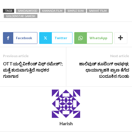
TAGS
SANDALWOOD
KANNADA FILM
SIMPLE SUNI
SAKHAT FILM
GOLDENSTAR GANESH
Facebook
Twitter
WhatsApp
Previous article
Next article
OTTಯಲ್ಲಿ ವೀಕೆಂಡ್ ವಿಥ್ ರಮೇಶ್?;
ಹಾಲಿವುಡ್ ಶೂಟಿಂಗ್ ಅವಘಢ;
ಮತ್ತೆ ಶುರುವಾಗುತ್ತಿದೆ ಸಾಧಕರ
ಛಾಯಾಗ್ರಾಹಕಿ ಪ್ರಾಣ ತೆಗೆದ
ಗುಣಗಾನ
ಬಂದೂಕಿನ ಗುಂಡು
Harish