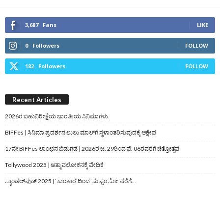
3,687
Fans
LIKE
0
Followers
FOLLOW
182
Followers
FOLLOW
Recent Articles
2026ರ ಬಹುನಿರೀಕ್ಷೆಯ ಭಾರತೀಯ ಸಿನಿಮಾಗಳು
BIFFes | ಸಿನಿಮಾ ಪ್ರದರ್ಶನ ಲುಲು ಮಾಲ್‌ಗೆ ಸ್ಥಳಾಂತರಿಸುವುದಕ್ಕೆ ಆಕ್ಷೇಪ
17ನೇ BIFFes ಲಾಂಛನ ಬಿಡುಗಡೆ | 2026ರ ಜ. 29ರಿಂದ ಫೆ. 06ರವರೆಗೆ ಚಿತ್ರೋತ್ಸವ
Tollywood 2025 | ಆತ್ಮಾವಲೋಕನಕ್ಕೆ ವೇದಿಕೆ
ಸ್ಯಾಂಡಲ್‌ವುಡ್‌ 2025 | ‘ಕಾಂತಾರ’ದಿಂದ ‘ಸು ಫ್ರಂ ಸೋ’ವರೆಗೆ…