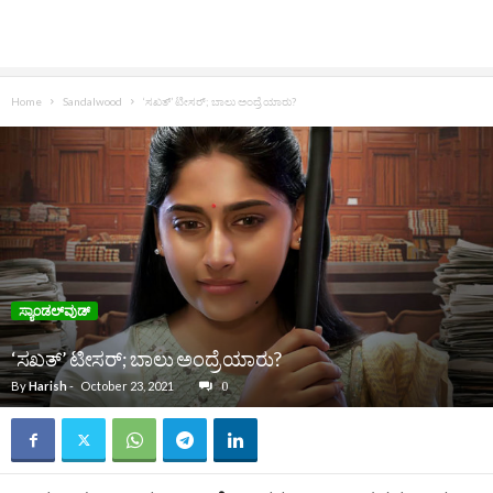
Home
Sandalwood
‘ಸಖತ್’ ಟೀಸರ್; ಬಾಲು ಅಂದ್ರೆ ಯಾರು?
ಸ್ಯಾಂಡಲ್‌ವುಡ್‌
‘ಸಖತ್’ ಟೀಸರ್; ಬಾಲು ಅಂದ್ರೆ ಯಾರು?
By
Harish
-
October 23, 2021
0