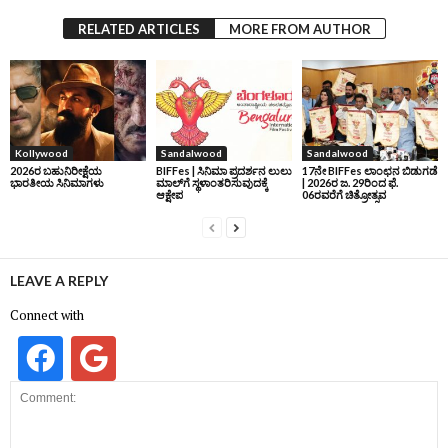
RELATED ARTICLES
MORE FROM AUTHOR
Kollywood
Sandalwood
Sandalwood
2026ರ ಬಹುನಿರೀಕ್ಷೆಯ
BIFFes | ಸಿನಿಮಾ ಪ್ರದರ್ಶನ ಲುಲು
17ನೇ BIFFes ಲಾಂಛನ ಬಿಡುಗಡೆ
ಭಾರತೀಯ ಸಿನಿಮಾಗಳು
ಮಾಲ್‌ಗೆ ಸ್ಥಳಾಂತರಿಸುವುದಕ್ಕೆ
| 2026ರ ಜ. 29ರಿಂದ ಫೆ.
ಆಕ್ಷೇಪ
06ರವರೆಗೆ ಚಿತ್ರೋತ್ಸವ
LEAVE A REPLY
Connect with