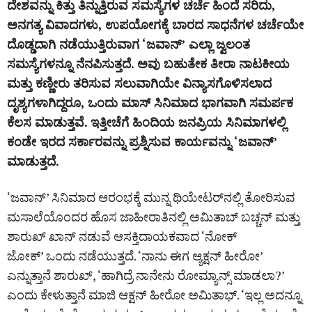
ದೇಶವನ್ನು ಕಿತ್ತು ತಿನ್ನುತ್ತಿರುವ ಸಮಸ್ಯೆಗಳ ಚರ್ಚೆ ಹಿಂದೆ ಸರಿದು,
ಅನಗತ್ಯ ವಿವಾದಗಳು, ಉಪಯೋಗಕ್ಕೆ ಬಾರದ ಸಾಧನೆಗಳ ಚರ್ಚೆಯೇ
ದೊಡ್ಡದಾಗಿ ನಡೆಯುತ್ತಿರುವಾಗ ‘ಜವಾನ್’ ಎಲ್ಲಾ ಜ್ವಲಂತ
ಸಮಸ್ಯೆಗಳನ್ನೂ ನೆನಪಿಸುತ್ತದೆ. ಅವು ಬಹುತೇಕ ತೀರಾ ನಾಟಕೀಯ
ಮತ್ತು ಕಣ್ಣೀರು ತರಿಸುವ ಸಲುವಾಗಿಯೇ ವಿನ್ಯಾಸಗೊಳಿಸಲಾದ
ದೃಶ್ಯಗಳಾಗಿದ್ದರೂ, ಒಂದು ಮಾಸ್ ಸಿನಿಮಾದ ಭಾಗವಾಗಿ ಸಮರ್ಪಕ
ಕೆಲಸ ಮಾಡುತ್ತವೆ. ಇತ್ತೀಚೆಗೆ ಹಿಂದಿಯ ಜನಪ್ರಿಯ ಸಿನಿಮಾಗಳಲ್ಲಿ
ಕಂಡೇ ಇರದ ಸರ್ಕಾರವನ್ನು ಪ್ರಶ್ನಿಸುವ ಕಾರ್ಯವನ್ನು ‘ಜವಾನ್‌’
ಮಾಡುತ್ತದೆ.
‘ಜವಾನ್’ ಸಿನಿಮಾದ ಆರಂಭಕ್ಕೆ ಮುನ್ನ ಥಿಯೇಟರ್‌ನಲ್ಲಿ ತೋರಿಸುವ
ಮಸಾಲೆಯೊಂದರ ಹೊಸ ಜಾಹೀರಾತಿನಲ್ಲಿ ಅಮಿತಾಬ್ ಬಚ್ಚನ್ ಮತ್ತು
ಶಾರುಖ್ ಖಾನ್ ನಡುವೆ ಆಸಕ್ತಿದಾಯಕವಾದ ‘ನೋಕ್
ಜೋಕ್’ ಒಂದು ನಡೆಯುತ್ತದೆ. ‘ನಾನು ಈಗ ಆ್ಯಕ್ಷನ್ ಹೀರೋ’
ಎನ್ನುತ್ತಾನೆ ಶಾರುಖ್‌, ‘ಹಾಗಿದ್ರೆ ನಾನೇನು ರೋಮ್ಯಾನ್ಸ್ ಮಾಡಲಾ?’
ಎಂದು ಕೇಳುತ್ತಾನೆ ಮಾಜಿ ಆಕ್ಷನ್ ಹೀರೋ ಅಮಿತಾಭ್‌. ‘ಇಲ್ಲ ಅದನ್ನೂ