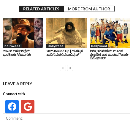
RELATED ARTICLES
MORE FROM AUTHOR
Kollywood
Bollywood
Bollywood
2026ರ ಬಹುನಿರೀಕ್ಷೆಯ
2025 Round Up | ಯಶಸ್ಸಿನ
ವಿರಳ, ಸರಳ ಕತೆಯ ಮೂಲಕ
ಭಾರತೀಯ ಸಿನಿಮಾಗಳು
ಹಾದಿಗೆ ಮರಳಿದ ಬಾಲಿವುಡ್‌
ಪ್ರೇಕ್ಷಕರಿಗೆ ಪಾಠ ಮಾಡುವ ‘ಸಿತಾರೇ
ಜಮೀನ್‌ ಪರ್’
LEAVE A REPLY
Connect with