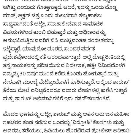
ಆಗಿತ್ತು ಎಂಬುದು ಗೊತ್ತಾಗುತ್ತದೆ. ಆದರೆ, ಇದನ್ನು ಒಂದು ದೊಡ್ಡ
ಮಾಸ್, ಆ್ಯಕ್ಷನ್ ಚಿತ್ರ ಎಂದು ಸುಲಭವಾಗಿ ತಳ್ಳುಹಾಕಲು
ಸಾಧ್ಯವಾಗದಂತೆ ಅಟ್ಲೀ, ಸಮಕಾಲೀನವಾದ ಸಾಮಾಜಿಕ
ವಿಷಯಗಳಿಂದ ತುಂಬಿ ಬಿಡುತ್ತಾರೆ ಮತ್ತು ಅಧಿಕಾರವನ್ನು
ಅನುಭವಿಸುತ್ತಿರುವವರಿಗೆ ಬಿಸಿ ಮುಟ್ಟವಂತಹ ಸಂದೇಶವನ್ನು
ಇಟ್ಟಿದ್ದಾರೆ. ಯಾವುದೋ ದೂರದ, ಸುಂದರ ಪರ್ವತ
ಪ್ರದೇಶವೊಂದರಲ್ಲಿ ಕತೆ ಆರಂಭವಾಗುತ್ತದೆ. ಅಲ್ಲಿ ದೊಡ್ಡ ರೀತಿಯಲ್ಲಿ
ತನ್ನ ನಾಯಕನನ್ನು ಪರಿಚಯಿಸುವ ನಿರ್ದೇಶಕ, ಹತ್ತೇ ನಿಮಿಷದೊಳಗೆ
ನಮ್ಮನ್ನು 30 ವರ್ಷ ಮುಂದೆ ಕರೆದುಕೊಂಡು ಹೋಗುತ್ತಾರೆ ಮತ್ತು
ನೇರವಾಗಿ ಮುಂಬೈ ಮೆಟ್ರೋದೊಳಗೆ ಕೂರಿಸುತ್ತಾರೆ. ಅಲ್ಲಿಂದ ಶಾರುಖ್
ತೆರೆಯ ಮೇಲೆ ಏನಿಲ್ಲವೆಂದರೂ ಐದಾರು ವೇಷಗಳಲ್ಲಿ ಕಾಣಿಸಿಗುತ್ತಾರೆ
ಮತ್ತು ಶಾರುಖ್‌ ಅಭಿಮಾನಿಗಳಿಗೆ ಇದು ರಸದೌತಣದಂತಿದೆ.
ಮೊದಲ ಭಾಗವನ್ನು ಅಟ್ಲೀ, ಶಾರುಖ್ ಮತ್ತು ಆತನ ಆರು ಜನ ಮಹಿಳಾ
ಸಹಚರರ ತಂಡ ನಡೆಸುವ ಒಂದಷ್ಟು ‘ವಿದ್ರೋಹಿ’ ಕೆಲಸಗಳು ಮತ್ತು
ಅವರನ್ನು ತಡೆಯಲು, ಹಿಡಿಯಲು ಹೊರಟಿರುವ ಪೋಲೀಸ್ ಅಧಿಕಾರಿ