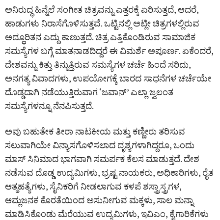
ಅನಿರುದ್ಧ ಹಿನ್ನೆಲೆ ಸಂಗೀತ ಚಿತ್ರವನ್ನು ಎತ್ತರಕ್ಕೆ ಏರಿಸುತ್ತದೆ, ಆದರೆ,
ಹಾಡುಗಳು ನಿರಾಸೆಗೊಳಿಸುತ್ತವೆ. ಒಟ್ಟಿನಲ್ಲಿ ಅಟ್ಲೀ ಚಿತ್ರಗಳಲ್ಲಿರುವ
ಅದ್ಧೂರಿತನ ಎದ್ದು ಕಾಣುತ್ತದೆ. ಚಿತ್ರ ಎತ್ತಿಕೊಂಡಿರುವ ಸಾಮಾಜಿಕ
ಸಮಸ್ಯೆಗಳ ಬಗ್ಗೆ ಮಾತನಾಡದಿದ್ದರೆ ಈ ವಿಮರ್ಶೆ ಅಪೂರ್ಣ. ಏಕೆಂದರೆ,
ದೇಶವನ್ನು ಕಿತ್ತು ತಿನ್ನುತ್ತಿರುವ ಸಮಸ್ಯೆಗಳ ಚರ್ಚೆ ಹಿಂದೆ ಸರಿದು,
ಅನಗತ್ಯ ವಿವಾದಗಳು, ಉಪಯೋಗಕ್ಕೆ ಬಾರದ ಸಾಧನೆಗಳ ಚರ್ಚೆಯೇ
ದೊಡ್ಡದಾಗಿ ನಡೆಯುತ್ತಿರುವಾಗ ‘ಜವಾನ್’ ಎಲ್ಲಾ ಜ್ವಲಂತ
ಸಮಸ್ಯೆಗಳನ್ನೂ ನೆನಪಿಸುತ್ತದೆ.
ಅವು ಬಹುತೇಕ ತೀರಾ ನಾಟಕೀಯ ಮತ್ತು ಕಣ್ಣೀರು ತರಿಸುವ
ಸಲುವಾಗಿಯೇ ವಿನ್ಯಾಸಗೊಳಿಸಲಾದ ದೃಶ್ಯಗಳಾಗಿದ್ದರೂ, ಒಂದು
ಮಾಸ್ ಸಿನಿಮಾದ ಭಾಗವಾಗಿ ಸಮರ್ಪಕ ಕೆಲಸ ಮಾಡುತ್ತದೆ. ದೇಶ
ನಡೆಸುವ ದೊಡ್ಡ ಉದ್ಯಮಿಗಳು, ಭ್ರಷ್ಟ ನಾಯಕರು, ಅಧಿಕಾರಿಗಳು, ರೈತ
ಆತ್ಮಹತ್ಯೆಗಳು, ಸೈನಿಕರಿಗೆ ನೀಡಲಾಗುವ ಕಳಪೆ ಶಸ್ತ್ರಾಸ್ತ್ರಗಳ,
ಆಮ್ಲಜನಕ ಕೊರತೆಯಿಂದ ಅಸುನೀಗುವ ಮಕ್ಕಳು, ಸಾಲ ಮನ್ನಾ
ಮಾಡಿಸಿಕೊಂಡು ಮೆರೆಯುವ ಉದ್ಯಮಿಗಳು, ಇವಿಎಂ, ಕೈಗಾರಿಕೆಗಳು