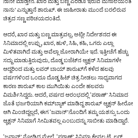
ನಾನೇ ಮಾಡ್ತೇನೆ. ಖಾರ ಮತ್ತು ಬಣ್ಣ ಎರಡೂ ಇರುವ ಮಸಾಲೆಯಂತೆ
ನಾನು’ ಎನ್ನುತ್ತಾನೆ ಶಾರುಖ್. ಈ ಜಾಹೀರಾತು ಮುಂದೆ ಬರಲಿರುವ
ಚಿತ್ರದ ಸಣ್ಣ ಪರಿಚಯದಂತಿದೆ.
ಆದರೆ, ಖಾರ ಮತ್ತು ಬಣ್ಣ ಮಾತ್ರವಲ್ಲ, ಅಟ್ಲೀ ನಿರ್ದೇಶನದ ಈ
ಸಿನಿಮಾದಲ್ಲಿ ಉಪ್ಪು, ಖಾರ, ಹುಳಿ, ಸಿಹಿ, ಕಹಿ, ಒಗರು ಎಲ್ಲಾ
ಮಿಳಿತವಾಗಿದೆ ಮತ್ತು ಅವೆಲ್ಲಾ ಜೋರಾಗಿಯೇ ಇದೆ. ಇತ್ತೀಚೆಗೆ ಹೆಚ್ಚು
ಸದ್ದು ಮಾಡುತ್ತಿರುವುದು, ದೊಡ್ಡ ಬಜೆಟ್‌ನ ಆ್ಯಕ್ಷನ್ ಸಿನಿಮಾಗಳೇ
ಆದ್ದರಿಂದ ಮತ್ತು ಲವರ್ ಬಾಯ್ ಶಾರುಖ್‌ಗೆ ಕಳೆದ ಹಲವು
ವರ್ಷಗಳಿಂದ ಒಂದೂ ದೊಡ್ಡ ಹಿಟ್ ಚಿತ್ರ ನೀಡಲು ಸಾಧ್ಯವಾಗದ
ಕಾರಣ ಶಾರುಖ್ ಕಾಲ ಮುಗಿಯಿತು ಎಂದೇ ಹಲವರು
ವಿಮರ್ಶಿಸಿದ್ದರು. ಆದರೆ, ವರ್ಷದ ಆರಂಭದಲ್ಲಿ ‘ಪಠಾಣ್’ ಸಿನಿಮಾದ
ಜೊತೆ ಭರ್ಜರಿಯಾಗಿ ಕಮ್‌ಬ್ಯಾಕ್ ಮಾಡಿದ್ದ ಶಾರುಖ್ ಆ್ಯಕ್ಷನ್ ಹೀರೋ
ಆಗಿ ಮಿಂಚಿದ್ದಲ್ಲದೆ, ಈಗ ‘ಜವಾನ್‌’ನೊಂದಿಗೆ ತಮ್ಮ ಯಶಸ್ಸು ಒಂದು
ಆ್ಯಕ್ಷನ್ ಸಿನಿಮಾಗೆ ಸೀಮಿತವಲ್ಲ ಎಂಬುದನ್ನು ಸಾಬೀತು ಮಾಡಿದ್ದಾರೆ.
‘ಜವಾನ್’ ನೋಡಿದ ಮೇಲೆ, ‘ಪಠಾಣ್’ ಸಿನಿಮಾ ಕೇವಲ ಟ್ರೈಲರ್