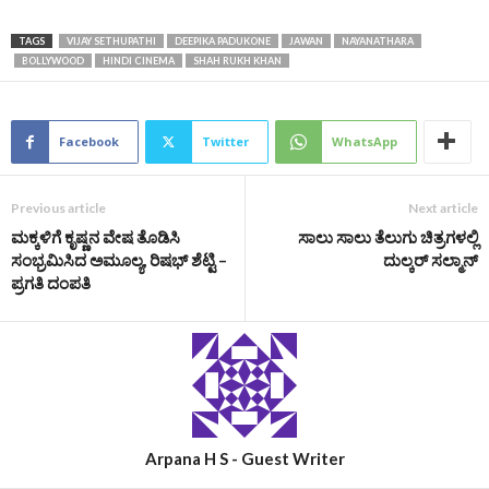
TAGS
VIJAY SETHUPATHI
DEEPIKA PADUKONE
JAWAN
NAYANATHARA
BOLLYWOOD
HINDI CINEMA
SHAH RUKH KHAN
Facebook
Twitter
WhatsApp
Previous article
Next article
ಮಕ್ಕಳಿಗೆ ಕೃಷ್ಣನ ವೇಷ ತೊಡಿಸಿ
ಸಾಲು ಸಾಲು ತೆಲುಗು ಚಿತ್ರಗಳಲ್ಲಿ
ಸಂಭ್ರಮಿಸಿದ ಅಮೂಲ್ಯ, ರಿಷಭ್‌ ಶೆಟ್ಟಿ –
ದುಲ್ಕರ್‌ ಸಲ್ಮಾನ್‌
ಪ್ರಗತಿ ದಂಪತಿ
Arpana H S - Guest Writer