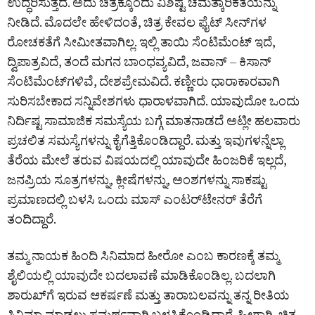
ಉದ್ಧರಿಸುತ್ತದೆ. ಅದು ಚಿತ್ರಕ್ಕೊಂದು ವಿಶಿಷ್ಟ ಚಮತ್ಕಾರಿಕತೆಯನ್ನು
ನೀಡಿದೆ. ಮೊದಲೇ ಹೇಳಿದಂತೆ, ಚಿತ್ರ ಕೇವಲ ಫೈಟ್ ಸೀನ್‌ಗಳ
ರೋಚಕತೆಗೆ ಸೀಮೀತವಾಗಿಲ್ಲ. ಇಲ್ಲಿ ತಾಯಿ ಸೆಂಟಿಮೆಂಟ್ ಇದೆ,
ದ್ವಿಪಾತ್ರವಿದೆ, ತಂದೆ ಮಗನ ಬಾಂಧವ್ಯವಿದೆ, ಜವಾನ್ – ಕಿಸಾನ್
ಸೆಂಟಿಮೆಂಟ್‌ಗಳಿವೆ, ದೇಶಪ್ರೇಮವಿದೆ. ಕಣ್ಣೀರು ಧಾರಾಕಾರವಾಗಿ
ಸುರಿಸಬೇಕಾದ ಸನ್ನಿವೇಶಗಳು ಧಾರಾಳವಾಗಿದೆ. ಯಾವುದೋ ಒಂದು
ನಿರ್ದಿಷ್ಟ ಸಾಮಾಜಿಕ ಸಮಸ್ಯೆಯ ಬಗ್ಗೆ ಮಾತನಾಡದೆ ಅಟ್ಲೀ ಹಲವಾರು
ಪ್ರಚಲಿತ ಸಮಸ್ಯೆಗಳನ್ನು ಕೈಗೆತ್ತಿಕೊಂಡಿದ್ದಾರೆ. ಮತ್ತು ಇವುಗಳನ್ನೆಲ್ಲಾ
ತೆರೆಯ ಮೇಲೆ ತರುವ ವಿಷಯದಲ್ಲಿ ಯಾವುದೇ ಹಿಂಜರಿಕೆ ಇಲ್ಲದೆ,
ಜನಪ್ರಿಯ ಸೂತ್ರಗಳನ್ನು, ಕ್ಲೀಷೆಗಳನ್ನು, ಅಂಶಗಳನ್ನು ಸಾಕಷ್ಟು
ಪ್ರಮಾಣದಲ್ಲಿ ಬಳಸಿ ಒಂದು ಮಾಸ್ ಎಂಟರ್‌ಟೇನರ್‌ ತೆರೆಗೆ
ತಂದಿದ್ದಾರೆ.
ತಮ್ಮ ನಾಯಕ ಹಿಂದಿ ಸಿನಿಮಾದ ಹೀರೋ ಎಂಬ ಕಾರಣಕ್ಕೆ ತಮ್ಮ
ಶೈಲಿಯಲ್ಲಿ ಯಾವುದೇ ಬದಲಾವಣೆ ಮಾಡಿಕೊಂಡಿಲ್ಲ. ಬದಲಾಗಿ
ಶಾರುಖ್‌ಗೆ ಇರುವ ಆಕರ್ಷಣೆ ಮತ್ತು ತಾರಾಬಲವನ್ನು ತನ್ನ ರೀತಿಯ
ಸಿನಿಮಾ ಮಾಡಲು ಸಮರ್ಥವಾಗಿ ಬಳಸಿಕೊಂಡಿದ್ದಾರೆ. ಹೀಗಾಗಿ, ಚಿತ್ರ