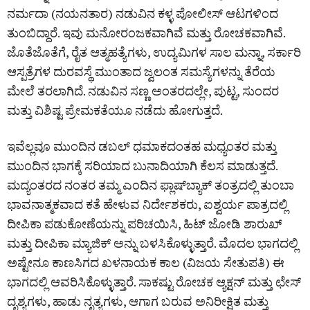
ನರ್ಮದಾ (ನಯನತಾರ) ನಡುವಿನ ಕಳ್ಳ ಪೋಲೀಸ್ ಆಟಗಳಿಂದ
ತುಂಬಿದ್ದಾರೆ. ಇವು ಮನೋರಂಜಕವಾಗಿವೆ ಮತ್ತು ರೋಚಕವಾಗಿವೆ.
ಜೊತೆಜೊತೆಗೆ, ರೈತ ಆತ್ಮಹತ್ಯೆಗಳು, ಉದ್ಯಮಿಗಳ ಸಾಲ ಮನ್ನಾ, ಸರ್ಕಾರಿ
ಆಸ್ಪತ್ರೆಗಳ ದುರವಸ್ಥೆ ಮುಂತಾದ ಜ್ವಲಂತ ಸಮಸ್ಯೆಗಳನ್ನು ತೆರೆಯ
ಮೇಲೆ ತರಲಾಗಿದೆ. ನಡುವಿನ ಸಣ್ಣ ಅಂತರದಲ್ಲೇ, ಪುಟ್ಟ, ಸುಂದರ
ಮತ್ತು ವಿಶಿಷ್ಟ ಪ್ರೇಮಕತೆಯೂ ನಡೆದು ಹೋಗುತ್ತದೆ.
ಇವೆಲ್ಲವೂ ಮುಂದಿನ ಡಬಲ್ ಧಮಾಕದಂತಹ ಮಧ್ಯಂತರ ಮತ್ತು
ಮುಂದಿನ ಭಾಗಕ್ಕೆ ಸರಿಯಾದ ಬುನಾದಿಯಾಗಿ ಕೆಲಸ ಮಾಡುತ್ತದೆ.
ಮದ್ಯಂತರದ ನಂತರ ತಮ್ಮ ಎಂದಿನ ಫ್ಲಾಷ್‌ಬ್ಯಾಕ್‌ ತಂತ್ರದಲ್ಲಿ ತುಂಬಾ
ಭಾವನಾತ್ಮಕವಾದ ಕತೆ ಹೇಳುವ ನಿರ್ದೇಶಕರು, ಐಶ್ವರ್ಯ ಪಾತ್ರದಲ್ಲಿ
ದೀಪಿಕಾ ಪಡುಕೋಣೆಯನ್ನು ಪರಿಚಯಿಸಿ, ಹಿಟ್ ಜೋಡಿ ಶಾರುಖ್
ಮತ್ತು ದೀಪಿಕಾ ಮ್ಯಾಜಿಕ್ ಅನ್ನು ಬಳಸಿಕೊಳ್ಳುತ್ತಾರೆ. ಮೊದಲ ಭಾಗದಲ್ಲಿ
ಅಷ್ಟೇನೂ ಕಾಣಸಿಗದ ಖಳನಾಯಕ ಕಾಲ (ವಿಜಯ ಸೇತುಪತಿ) ಈ
ಭಾಗದಲ್ಲಿ ಆವರಿಸಿಕೊಳ್ಳುತ್ತಾರೆ. ಸಾಕಷ್ಟು ರೋಚಕ ಆ್ಯಕ್ಷನ್ ಮತ್ತು ಛೇಸ್
ದೃಶ್ಯಗಳು, ಹಾಡು ನೃತ್ಯಗಳು, ಆಗಾಗ ಬರುವ ಅನಿರೀಕ್ಷಿತ ಮತ್ತು