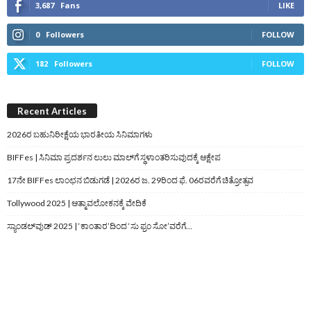
3,687
Fans
LIKE
0
Followers
FOLLOW
182
Followers
FOLLOW
Recent Articles
2026ರ ಬಹುನಿರೀಕ್ಷೆಯ ಭಾರತೀಯ ಸಿನಿಮಾಗಳು
BIFFes | ಸಿನಿಮಾ ಪ್ರದರ್ಶನ ಲುಲು ಮಾಲ್‌ಗೆ ಸ್ಥಳಾಂತರಿಸುವುದಕ್ಕೆ ಆಕ್ಷೇಪ
17ನೇ BIFFes ಲಾಂಛನ ಬಿಡುಗಡೆ | 2026ರ ಜ. 29ರಿಂದ ಫೆ. 06ರವರೆಗೆ ಚಿತ್ರೋತ್ಸವ
Tollywood 2025 | ಆತ್ಮಾವಲೋಕನಕ್ಕೆ ವೇದಿಕೆ
ಸ್ಯಾಂಡಲ್‌ವುಡ್‌ 2025 | ‘ಕಾಂತಾರ’ದಿಂದ ‘ಸು ಫ್ರಂ ಸೋ’ವರೆಗೆ…