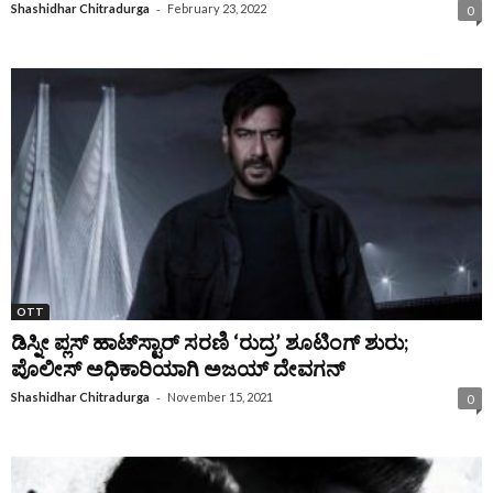
-
Shashidhar Chitradurga
February 23, 2022
0
OTT
ಡಿಸ್ನೀ ಪ್ಲಸ್‌ ಹಾಟ್‌ಸ್ಟಾರ್ ಸರಣಿ ‘ರುದ್ರ’ ಶೂಟಿಂಗ್‌ ಶುರು;
ಪೊಲೀಸ್ ಅಧಿಕಾರಿಯಾಗಿ ಅಜಯ್ ದೇವಗನ್
-
Shashidhar Chitradurga
November 15, 2021
0