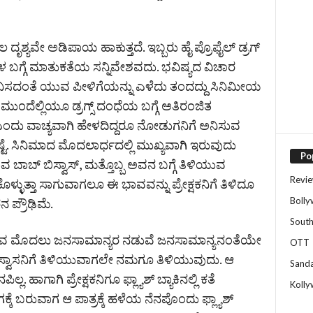
ಲ ದೃಶ್ಯವೇ ಅಡಿಪಾಯ ಹಾಕುತ್ತದೆ. ಇಬ್ಬರು ಹೈ ಪ್ರೊಫೈಲ್ ಡ್ರಗ್
ಬಗ್ಗೆ ಮಾತುಕತೆಯ ಸನ್ನಿವೇಶವದು. ಭವಿಷ್ಯದ ವಿಚಾರ
ಸದಂತೆ ಯುವ ಪೀಳಿಗೆಯನ್ನು ಎಳೆದು ತಂದದ್ದು ಸಿನಿಮೀಯ
ು ಮುಂದೆಲ್ಲಿಯೂ ಡ್ರಗ್ಸ್ ದಂಧೆಯ ಬಗ್ಗೆ ಅತಿರಂಜಿತ
ದ್ದು ಎಂದು ವಾಚ್ಯವಾಗಿ ಹೇಳದಿದ್ದರೂ ನೋಡುಗನಿಗೆ ಅನಿಸುವ
ಟೆ. ಸಿನಿಮಾದ ಮೊದಲಾರ್ಧದಲ್ಲಿ ಮುಖ್ಯವಾಗಿ ಇರುವುದು
Po
ುವ ಬಾಬ್ ಬಿಸ್ವಾಸ್, ಮತ್ತೊಬ್ಬ ಅವನ ಬಗ್ಗೆ ತಿಳಿಯುವ
Revi
ಚಿಕೊಳ್ಳುತ್ತಾ ಸಾಗುವಾಗಲೂ ಈ ಭಾವವನ್ನು ಪ್ರೇಕ್ಷಕನಿಗೆ ತಿಳಿದೂ
Boll
 ಪ್ರೌಢಿಮೆ.
Sout
ವ ಮೊದಲು ಜನಸಾಮಾನ್ಯರ ನಡುವೆ ಜನಸಾಮಾನ್ಯನಂತೆಯೇ
OTT
ಬಿಸ್ವಾಸನಿಗೆ ತಿಳಿಯುವಾಗಲೇ ನಮಗೂ ತಿಳಿಯುವುದು. ಆ
Sand
 ಹಾಗಾಗಿ ಪ್ರೇಕ್ಷಕನಿಗೂ ಫ್ಲ್ಯಾಶ್‌‌‌‌ ಬ್ಯಾಕಿನಲ್ಲಿ ಕತೆ
Koll
ಕೆ ಬರುವಾಗ ಆ ಪಾತ್ರಕ್ಕೆ ಹಳೆಯ ನೆನಪೊಂದು ಫ್ಲ್ಯಾಶ್‌‌‌