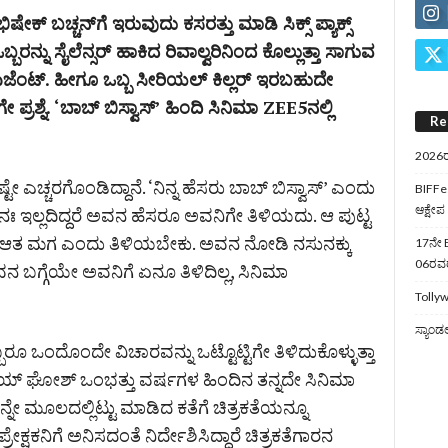
ಕ್ ಬಚ್ಚನ್‌ಗೆ ಇರುವುದು ಕಸರತ್ತು ಮಾಡಿ ಸಿಕ್ಸ್ ಪ್ಯಾಕ್ಸ್
ಬರನ್ನು ಸೈಲೆನ್ಸರ್ ಹಾಕಿದ ರಿವಾಲ್ವರಿನಿಂದ ಕೊಲ್ಲುತ್ತಾ ಸಾಗುವ
ೆಂಟ್. ಹೀಗೂ ಒಬ್ಬ ಸೀರಿಯಲ್ ಕಿಲ್ಲರ್ ಇರಬಹುದೇ
್ರಶ್ನೆ. ‘ಬಾಬ್ ಬಿಸ್ವಾಸ್’ ಹಿಂದಿ ಸಿನಿಮಾ ZEE5ನಲ್ಲಿ
Re
2026ರ
್ಚರಗೊಂಡಿದ್ದಾನೆ. ‘ನಿನ್ನ ಹೆಸರು ಬಾಬ್ ಬಿಸ್ವಾಸ್’ ಎಂದು
BIFFes
ಆಕ್ಷೇಪ
ಿನಃ ಇಲ್ಲದಿದ್ದರೆ ಅವನ ಹೆಸರೂ ಅವನಿಗೇ ತಿಳಿಯದು. ಆ ಪುಟ್ಟ
 ಆತ ಮಗ ಎಂದು ತಿಳಿಯಬೇಕು. ಅವನ ನೋಡಿ ನಸುನಕ್ಕು
17ನೇ B
06ರವರೆ
ನ ಬಗ್ಗೆಯೇ ಅವನಿಗೆ ಏನೂ ತಿಳಿದಿಲ್ಲ, ಸಿನಿಮಾ
Tollyw
ಸ್ಯಾಂಡ
ಇಬ್ಬರೂ ಒಂದೊಂದೇ ವಿಚಾರವನ್ನು ಒಟ್ಟೊಟ್ಟಿಗೇ ತಿಳಿದುಕೊಳ್ಳುತ್ತಾ
ಜೋಯ್ ಘೋಶ್ ಒಂಭತ್ತು ವರ್ಷಗಳ ಹಿಂದಿನ ತನ್ನದೇ ಸಿನಿಮಾ
ನೇ ಮೂಲದಲ್ಲಿಟ್ಟು ಮಾಡಿದ ಕತೆಗೆ ಚಿತ್ರಕತೆಯನ್ನೂ
ೇಕ್ಷಕನಿಗೆ ಅನಿಸದಂತೆ ನಿರ್ದೇಶಿಸಿದ್ದಾರೆ ಚಿತ್ರಕತೆಗಾರನ