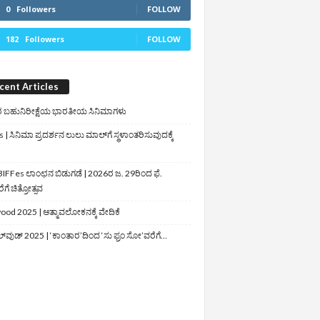
0
Followers
FOLLOW
182
Followers
FOLLOW
cent Articles
 ಬಹುನಿರೀಕ್ಷೆಯ ಭಾರತೀಯ ಸಿನಿಮಾಗಳು
 | ಸಿನಿಮಾ ಪ್ರದರ್ಶನ ಲುಲು ಮಾಲ್‌ಗೆ ಸ್ಥಳಾಂತರಿಸುವುದಕ್ಕೆ
IFFes ಲಾಂಛನ ಬಿಡುಗಡೆ | 2026ರ ಜ. 29ರಿಂದ ಫೆ.
ಗೆ ಚಿತ್ರೋತ್ಸವ
ood 2025 | ಆತ್ಮಾವಲೋಕನಕ್ಕೆ ವೇದಿಕೆ
ಲ್‌ವುಡ್‌ 2025 | ‘ಕಾಂತಾರ’ದಿಂದ ‘ಸು ಫ್ರಂ ಸೋ’ವರೆಗೆ…