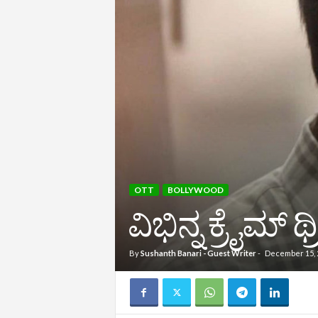
OTT
BOLLYWOOD
ವಿಭಿನ್ನ ಕ್ರೈಮ್ ಥ್
By
Sushanth Banari - Guest Writer
-
December 15, 