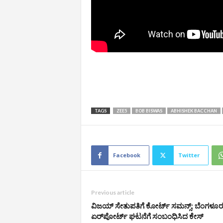
TAGS
ZEE5
BOB BISWAS
ABHISHEK BACCHAN
Facebook
Twitter
Previous article
ವಿಜಯ್‌ ಸೇತುಪತಿಗೆ ಕೋರ್ಟ್‌ ಸಮನ್ಸ್‌; ಬೆಂಗಳೂರ
ಏರ್‌ಪೋರ್ಟ್‌ ಘಟನೆಗೆ ಸಂಬಂಧಿಸಿದ ಕೇಸ್‌