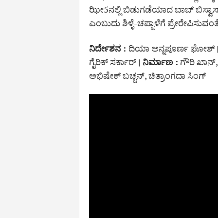
ಝೀ5ನಲ್ಲಿ ಬಿಡುಗಡೆಯಾದ ಬಾಬ್ ಬಿಸ್ವಾಸ
ಎಂಬುದು ಶಿಳ್ಳೆ-ಚಪ್ಪಾಳೆಗೆ ಪ್ರೇರೇಪಿಸುವಂತ
ನಿರ್ದೇಶನ :
ದಿಯಾ ಅನ್ನಪೂರ್ಣ ಘೋಶ್
ಗೈರಿಕ್ ಸರ್ಕಾರ್
| ನಿರ್ಮಾಣ :
ಗೌರಿ ಖಾನ
ಅಭಿಷೇಕ್ ಬಚ್ಚನ್, ಚಿತ್ರಾಂಗದಾ ಸಿಂಗ್