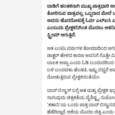
ಬಾಡಿಗೆ ಹಂತಕನಾಗಿ ಮುಖ್ಯ ಪಾತ್ರಧಾರಿ ಅಭಿಷೇ
ತೋರಿಸುವ ಪಾತ್ರವಲ್ಲ‌. ಒಬ್ಬರಾದ ಮೇಲೆ ಒಬ್
ಅವನು ಹೊರನೋಟಕ್ಕೆ ಓರ್ವ ಎಲ್‌ಐಸಿ ಏಜ
ಎಂಬುದು ಪ್ರೇಕ್ಷಕನಿಗಿಂತ ಮೊದಲು ಆತನಿಗೇ ಪ
ಸ್ಟ್ರೀಮ್‌ ಆಗುತ್ತಿದೆ.
ಆತ ಎಂಟು ವರ್ಷಗಳ ಕೋಮಾದಿಂದ ಆಗಷ್ಟೇ ಎಚ
ಡಾಕ್ಟರ್ ಹೇಳಿದ ಕಾರಣ ಅವನಿಗೆ ಗೊತ್ತೇ ವ
ಬಾಲಕ ಅಪ್ಪಾ ಎಂದು ಓಡಿ ಬಂದುದರಿಂದ
ಬಳಿ ಬಂದವಳು ಹೆಂಡತಿ. ಇಷ್ಟು ಬಿಟ್ಟರೆ ಅವ
ನೋಡುತ್ತಿರುವ ಪ್ರೇಕ್ಷಕನಂತೆಯೇ.
ಬಾಬ್ ಬಿಸ್ವಾಸ್ ಬಗ್ಗೆ ಆತ ಮತ್ತು ಪ್ರೇಕ್ಷಕ 
ಸಾಗುವುದು ಚಿತ್ರಕತೆಯ ವೈಶಿಷ್ಟ್ಯ. ಸು
‘ಕಹಾನಿ’ಯ ಒಂದು ಪಾತ್ರ ಬಾಬ್ ಬಿಸ್ವಾಸನನ್
ಹೆಣೆದಿದ್ದಾರೆ. ಆಕೆಯ ಮೊದಲ ಚಿತ್ರ ಎಂದು ಪ್ರ