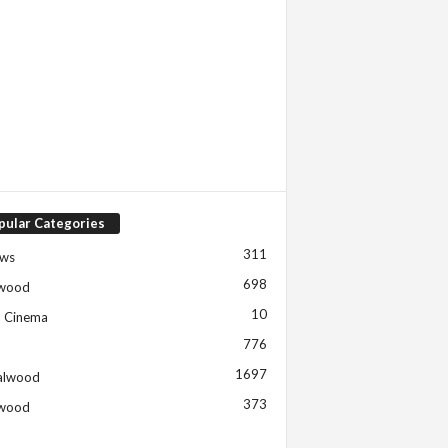
pular Categories
311
ews
698
ywood
10
h Cinema
776
1697
alwood
373
ywood