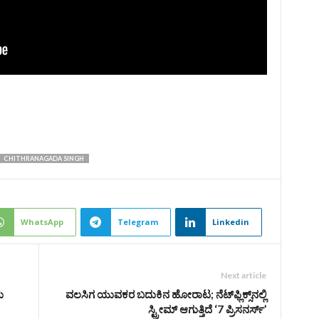
CHITHRANAGADA SINGH
WhatsApp
Telegram
Linkedin
Next article
ು
ವಲಸಿಗ ಯುವಕರ ಬದುಕಿನ ಹೋರಾಟ; ನೆಟ್‌ಫ್ಲಿಕ್ಸ್‌ನಲ್ಲಿ
ಸ್ಟ್ರೀಮ್‌ ಆಗುತ್ತಿದೆ ‘7 ಪ್ರಿಸನರ್ಸ್‌’