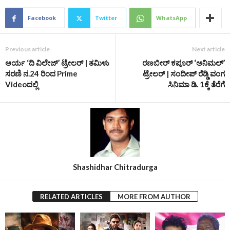
Facebook
Twitter
WhatsApp
Previous article
Next article
ಆರ್ಯ ‘ದಿ ವಿಲೇಜ್‌’ ಟ್ರೇಲರ್‌ | ತಮಿಳು
ರಣಬೀರ್ ಕಪೂರ್ ‘ಅನಿಮಲ್‌’‌
ಸರಣಿ ನ.24 ರಿಂದ Prime
ಟ್ರೇಲರ್‌ | ಸಂದೀಪ್ ರೆಡ್ಡಿ ವಂಗ
Videoದಲ್ಲಿ
ಸಿನಿಮಾ ಡಿ. 1ಕ್ಕೆ ತೆರೆಗೆ
Shashidhar Chitradurga
RELATED ARTICLES
MORE FROM AUTHOR