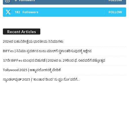
182
Followers
FOLLOW
Recent Articles
2026ರ ಬಹುನಿರೀಕ್ಷೆಯ ಭಾರತೀಯ ಸಿನಿಮಾಗಳು
BIFFes | ಸಿನಿಮಾ ಪ್ರದರ್ಶನ ಲುಲು ಮಾಲ್‌ಗೆ ಸ್ಥಳಾಂತರಿಸುವುದಕ್ಕೆ ಆಕ್ಷೇಪ
17ನೇ BIFFes ಲಾಂಛನ ಬಿಡುಗಡೆ | 2026ರ ಜ. 29ರಿಂದ ಫೆ. 06ರವರೆಗೆ ಚಿತ್ರೋತ್ಸವ
Tollywood 2025 | ಆತ್ಮಾವಲೋಕನಕ್ಕೆ ವೇದಿಕೆ
ಸ್ಯಾಂಡಲ್‌ವುಡ್‌ 2025 | ‘ಕಾಂತಾರ’ದಿಂದ ‘ಸು ಫ್ರಂ ಸೋ’ವರೆಗೆ…