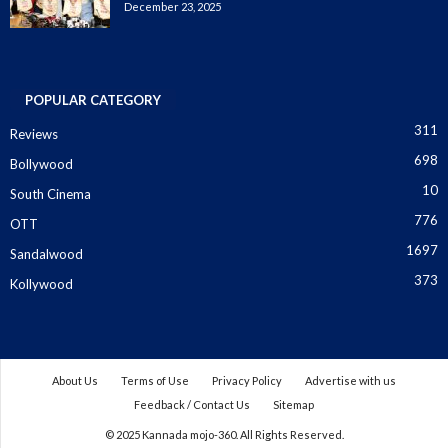
December 23, 2025
POPULAR CATEGORY
311
Reviews
698
Bollywood
10
South Cinema
776
OTT
1697
Sandalwood
373
Kollywood
About Us
Terms of Use
Privacy Policy
Advertise with us
Feedback / Contact Us
Sitemap
© 2025 Kannada mojo-360. All Rights Reserved.