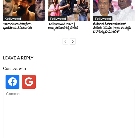
Kollywood
Tollywood
Tollywood
2026ರ ಬಹುನಿರೀಕ್ಷೆಯ
Tollywood 2025 |
ಸೆಟ್ಟೇರಿದ ಶಿವರಾಜಕುಮಾರ್‌
ಭಾರತೀಯ ಸಿನಿಮಾಗಳು
ಆತ್ಮಾವಲೋಕನಕ್ಕೆ ವೇದಿಕೆ
ತೆಲುಗು ಸಿನಿಮಾ | ಇದು ಗುಮ್ಮಡಿ
ನರಸಯ್ಯ ಬಯೋಪಿಕ್‌
LEAVE A REPLY
Connect with