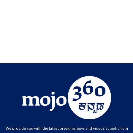
We provide you with the latest breaking news and videos straight from