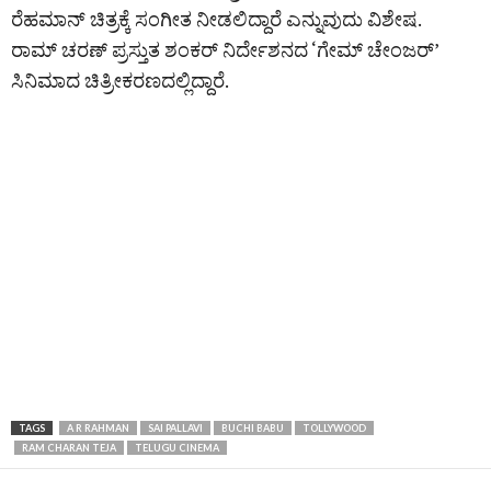
ರೆಹಮಾನ್‌ ಚಿತ್ರಕ್ಕೆ ಸಂಗೀತ ನೀಡಲಿದ್ದಾರೆ ಎನ್ನುವುದು ವಿಶೇಷ.
ರಾಮ್ ಚರಣ್ ಪ್ರಸ್ತುತ ಶಂಕರ್ ನಿರ್ದೇಶನದ ‘ಗೇಮ್‌ ಚೇಂಜರ್‌’
ಸಿನಿಮಾದ ಚಿತ್ರೀಕರಣದಲ್ಲಿದ್ದಾರೆ.
TAGS
A R RAHMAN
SAI PALLAVI
BUCHI BABU
TOLLYWOOD
RAM CHARAN TEJA
TELUGU CINEMA