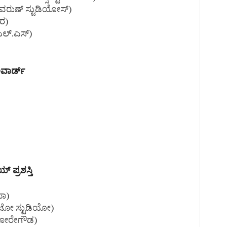
 (ವರುಣ್ ಸ್ಟುಡಿಯೋಸ್)
ಮರ)
ಎಲ್.ಎಸ್)
ಅವಾರ್ಡ್
 ಪ್ರಶಸ್ತಿ
ಫಾ)
ಫೋಟೋ ಸ್ಟುಡಿಯೋ)
ಿ ಬೋರೇಗೌಡ)