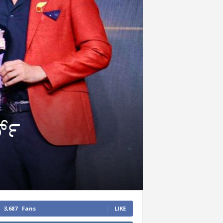
್ಡ್
3,687
Fans
LIKE