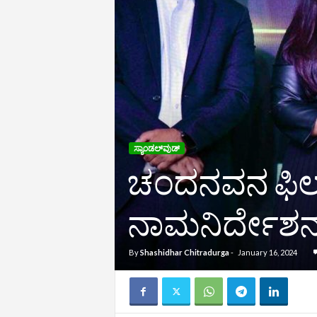
ಸ್ಯಾಂಡಲ್‌ವುಡ್‌
ಚಂದನವನ ಫಿಲ್ಮ್ 
ನಾಮನಿರ್ದೇಶ
By
Shashidhar Chitradurga
-
January 16, 2024