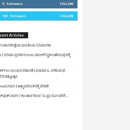
0
Followers
FOLLOW
182
Followers
FOLLOW
cent Articles
 ಬಹುನಿರೀಕ್ಷೆಯ ಭಾರತೀಯ ಸಿನಿಮಾಗಳು
 | ಸಿನಿಮಾ ಪ್ರದರ್ಶನ ಲುಲು ಮಾಲ್‌ಗೆ ಸ್ಥಳಾಂತರಿಸುವುದಕ್ಕೆ
IFFes ಲಾಂಛನ ಬಿಡುಗಡೆ | 2026ರ ಜ. 29ರಿಂದ ಫೆ.
ಗೆ ಚಿತ್ರೋತ್ಸವ
ood 2025 | ಆತ್ಮಾವಲೋಕನಕ್ಕೆ ವೇದಿಕೆ
ಲ್‌ವುಡ್‌ 2025 | ‘ಕಾಂತಾರ’ದಿಂದ ‘ಸು ಫ್ರಂ ಸೋ’ವರೆಗೆ…