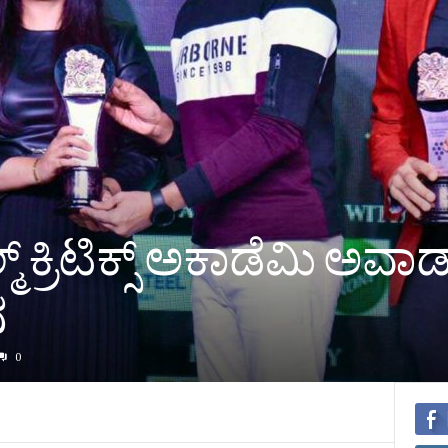
ಕ್ರಿಟಿಕ್ಸ್ ಅಕಾಡೆಮಿ ಅವಾರ
ನ
0