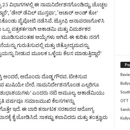
್ಟು 25 ವಿಭಾಗಗಳಲ್ಲಿ ಈ ನಾಮನಿರ್ದೇಶನಗೊಂಡಿದ್ದು, ಚೊಚ್ಚಲ
್ದಾರೆ’, ‘ಡೇರ್ ಡೆವಿಲ್ ಮುಸ್ತಫಾ’, ‘ಆಚಾರ್ ಅಂಡ್ ಕೋ’
ಣಿಸಿಕೊಂಡು ಪೈಪೋಟಿ ನಡೆಸಿವೆ. ಟ್ರೋಫಿ ಅನಾವರಣಗೊಳಿಸಿ
ಒಬ್ಬ ಪತ್ರಕರ್ತನಾಗಿ ಅಕಾಡಮಿ ಮತ್ತು ವಿಮರ್ಶಕರ
ಿಶ್ವಾಸ ಮೂಡಿಸುವಂತಹ ಆಯ್ಕೆಗಳು ಆಗಿವೆ. ಈ ಕುರಿತು ನನಗೆ
ೆಯನ್ನು ಗುರುತಿಸುವಲ್ಲಿ ಮತ್ತು ಚಿತ್ರೋದ್ಯಮವನ್ನು
ಸ್ತಿಯನ್ನು ನೀಡುವ ಮೂಲಕ ಒಳ್ಳೆಯ ಕೆಲಸ ಮಾಡುತ್ತಿದ್ದಾರೆ’
Po
Revi
ರಶಸ್ತಿ ಅಂದರೆ, ಅದೊಂದು ದೊಡ್ಡ ಗೌರವ. ಟೀಕಿಸುವ
Boll
ಗ ಆಗುವ ಖುಷಿಯೇ ಬೇರೆ. ನಾಮನಿರ್ದೇಶನಗೊಂಡ ಎಲ್ಲರಿಗೂ
ಬರಿಗೂ ಶುಭಾಶಯಗಳು’ ಎಂದರು ನಟಿ ಅಮೂಲ್ಯ. ಅಕಾಡೆಮಿಯು
Sout
ತಿ ಪ್ರತಿ ವರ್ಷವೂ ಸಮಾಜಮುಖಿ ಕೆಲಸಗಳನ್ನು
OTT
ು ಗೊತ್ತೇ ಇದೆ. ಈ ಬಾರಿ ಕರ್ನಾಟಕ ಸರಕಾರದ ಆರೋಗ್ಯ
Sand
 ಕೈ ಜೋಡಿಸಿದೆ. ಸಾಕಷ್ಟು ಕಲಾವಿದರು ಮತ್ತು ತಂತ್ರಜ್ಞರು
Koll