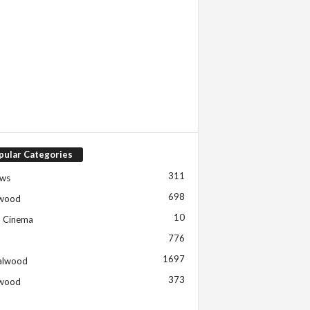
pular Categories
311
ews
698
ywood
10
h Cinema
776
1697
alwood
373
ywood