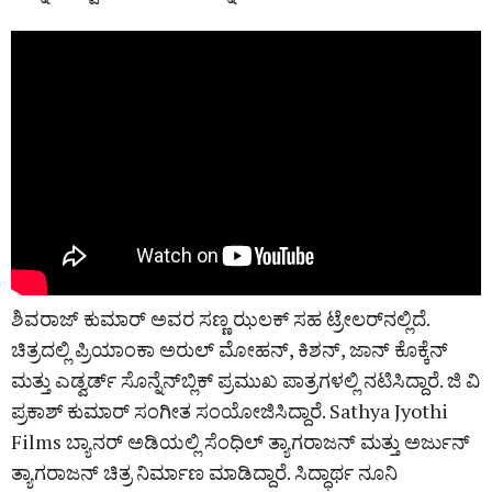
ಶಿವರಾಜ್‌ ಕುಮಾರ್‌ ಅವರ ಸಣ್ಣ ಝಲಕ್‌ ಸಹ ಟ್ರೇಲರ್‌ನಲ್ಲಿದೆ.
ಚಿತ್ರದಲ್ಲಿ ಪ್ರಿಯಾಂಕಾ ಅರುಲ್ ಮೋಹನ್, ಕಿಶನ್, ಜಾನ್ ಕೊಕ್ಕೆನ್
ಮತ್ತು ಎಡ್ವರ್ಡ್ ಸೊನ್ನೆನ್‌ಬ್ಲಿಕ್ ಪ್ರಮುಖ ಪಾತ್ರಗಳಲ್ಲಿ ನಟಿಸಿದ್ದಾರೆ. ಜಿ ವಿ
ಪ್ರಕಾಶ್ ಕುಮಾರ್ ಸಂಗೀತ ಸಂಯೋಜಿಸಿದ್ದಾರೆ. Sathya Jyothi
Films ಬ್ಯಾನರ್‌ ಅಡಿಯಲ್ಲಿ ಸೆಂಧಿಲ್ ತ್ಯಾಗರಾಜನ್ ಮತ್ತು ಅರ್ಜುನ್
ತ್ಯಾಗರಾಜನ್ ಚಿತ್ರ ನಿರ್ಮಾಣ ಮಾಡಿದ್ದಾರೆ. ಸಿದ್ಧಾರ್ಥ ನೂನಿ