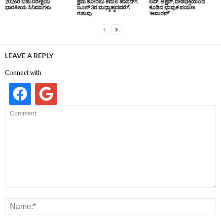
2026ರ ಬಹುನಿರೀಕ್ಷೆಯ
ಕ್ಷಮೆ ಕೋರಲು ಕಮಲ ಹಾಸನ್‌ಗೆ
ಲವ್, ಆಕ್ಷನ್, ದೇಶಭಕ್ತಿಯಿಂದ
ಭಾರತೀಯ ಸಿನಿಮಾಗಳು
ಜೂನ್‌ 3ರ ಮಧ್ಯಾಹ್ನದವರೆಗೆ
ಕೂಡಿದ ಭಾವುಕ ಪಯಣ
ಗಡುವು
‘ಅಮರನ್’
LEAVE A REPLY
Connect with