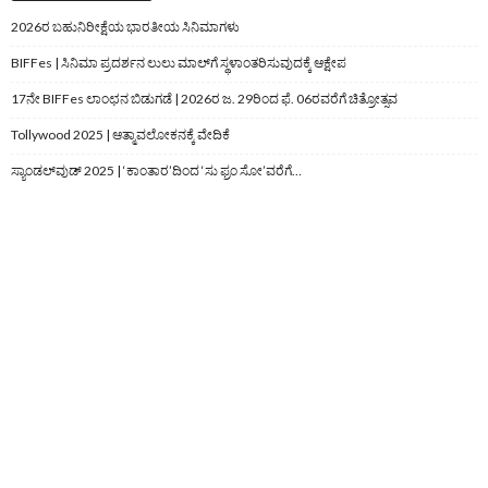
2026ರ ಬಹುನಿರೀಕ್ಷೆಯ ಭಾರತೀಯ ಸಿನಿಮಾಗಳು
BIFFes | ಸಿನಿಮಾ ಪ್ರದರ್ಶನ ಲುಲು ಮಾಲ್‌ಗೆ ಸ್ಥಳಾಂತರಿಸುವುದಕ್ಕೆ ಆಕ್ಷೇಪ
17ನೇ BIFFes ಲಾಂಛನ ಬಿಡುಗಡೆ | 2026ರ ಜ. 29ರಿಂದ ಫೆ. 06ರವರೆಗೆ ಚಿತ್ರೋತ್ಸವ
Tollywood 2025 | ಆತ್ಮಾವಲೋಕನಕ್ಕೆ ವೇದಿಕೆ
ಸ್ಯಾಂಡಲ್‌ವುಡ್‌ 2025 | ‘ಕಾಂತಾರ’ದಿಂದ ‘ಸು ಫ್ರಂ ಸೋ’ವರೆಗೆ…