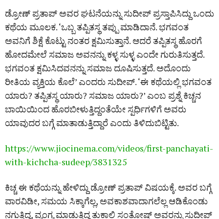
ಡ್ರೋಣ್ ಪ್ರತಾಪ್ ಅವರ ಘಟನೆಯನ್ನು ಸುದೀಪ್‌ ಪ್ರಸ್ತಾಪಿಸಿದ್ದು ಒಂದು
ಕಥೆಯ ಮೂಲಕ. ‘ಒಬ್ಬ ತಪ್ಪಿತಸ್ಥ ತಪ್ಪು ಮಾಡಿದಾನೆ. ಭಗವಂತ
ಅವನಿಗೆ ಶಿಕ್ಷೆ ಕೊಟ್ಟು ನಂತರ ಕ್ಷಮಿಸುತ್ತಾನೆ. ಆದರೆ ತಪ್ಪಿತಸ್ಥ ಹೊರಗೆ
ಹೋದಮೇಲೆ ಸಮಾಜ ಅವನನ್ನು ಕಳ್ಳ ಸುಳ್ಳ ಎಂದೇ ಗುರುತಿಸುತ್ತದೆ.
ಭಗವಂತ ಕ್ಷಮಿಸಿದವನನ್ನು ಸಮಾಜ ದೂಷಿಸುತ್ತದೆ. ಅದೊಂದು
ರೀತಿಯ ವ್ಯಕ್ತಿಯ ಕೊಲೆ’ ಎಂದರು ಸುದೀಪ್‌. ‘ಈ ಕಥೆಯಲ್ಲಿ ಭಗವಂತ
ಯಾರು? ತಪ್ಪಿತಸ್ಥ ಯಾರು? ಸಮಾಜ ಯಾರು?’ ಎಂಬ ಪ್ರಶ್ನೆ ಕಿಚ್ಚನ
ಬಾಯಿಯಿಂದ ಹೊರಬೀಳುತ್ತಿದ್ದಂತೆಯೇ ಸ್ಪರ್ಧಿಗಳಿಗೆ ಅವರು
ಯಾವುದರ ಬಗ್ಗೆ ಮಾತಾಡುತ್ತಿದ್ದಾರೆ ಎಂದು ತಿಳಿದುಬಿಟ್ಟಿತು.
https://www.jiocinema.com/videos/first-panchayati-
with-kichcha-sudeep/3831325
ಕಿಚ್ಚ ಈ ಕಥೆಯನ್ನು ಹೇಳಿದ್ದು ಡ್ರೋಣ್ ಪ್ರತಾಪ್ ವಿಷಯಕ್ಕೆ. ಅವರ ಬಗ್ಗೆ
ವಾರವಿಡೀ, ಸಮಯ ಸಿಕ್ಕಾಗೆಲ್ಲ, ಅವಕಾಶವಾದಾಗಲೆಲ್ಲ ಆಡಿಕೊಂಡು
ನಗುತ್ತಿದ್ದ, ವ್ಯಂಗ್ಯ ಮಾಡುತ್ತಿದ್ದ ತುಕಾಲಿ ಸಂತೋಷ್ ಅವರನ್ನು ಸುದೀಪ್