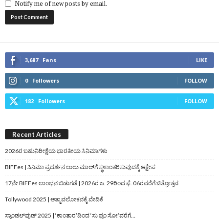
Notify me of new posts by email.
3,687
Fans
LIKE
0
Followers
FOLLOW
182
Followers
FOLLOW
Recent Articles
2026ರ ಬಹುನಿರೀಕ್ಷೆಯ ಭಾರತೀಯ ಸಿನಿಮಾಗಳು
BIFFes | ಸಿನಿಮಾ ಪ್ರದರ್ಶನ ಲುಲು ಮಾಲ್‌ಗೆ ಸ್ಥಳಾಂತರಿಸುವುದಕ್ಕೆ ಆಕ್ಷೇಪ
17ನೇ BIFFes ಲಾಂಛನ ಬಿಡುಗಡೆ | 2026ರ ಜ. 29ರಿಂದ ಫೆ. 06ರವರೆಗೆ ಚಿತ್ರೋತ್ಸವ
Tollywood 2025 | ಆತ್ಮಾವಲೋಕನಕ್ಕೆ ವೇದಿಕೆ
ಸ್ಯಾಂಡಲ್‌ವುಡ್‌ 2025 | ‘ಕಾಂತಾರ’ದಿಂದ ‘ಸು ಫ್ರಂ ಸೋ’ವರೆಗೆ…