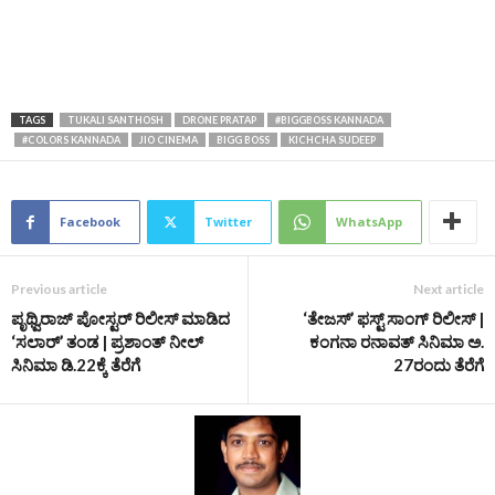
TAGS
TUKALI SANTHOSH
DRONE PRATAP
#BIGGBOSS KANNADA
#COLORS KANNADA
JIO CINEMA
BIGG BOSS
KICHCHA SUDEEP
Facebook
Twitter
WhatsApp
Previous article
Next article
ಪೃಥ್ವಿರಾಜ್ ಪೋಸ್ಟರ್‌ ರಿಲೀಸ್‌ ಮಾಡಿದ
‘ತೇಜಸ್‌’ ಫಸ್ಟ್‌ ಸಾಂಗ್‌ ರಿಲೀಸ್ |
‘ಸಲಾರ್‌’ ತಂಡ | ಪ್ರಶಾಂತ್‌ ನೀಲ್‌
ಕಂಗನಾ ರನಾವತ್‌ ಸಿನಿಮಾ ಅ.
ಸಿನಿಮಾ ಡಿ.22ಕ್ಕೆ ತೆರೆಗೆ
27ರಂದು ತೆರೆಗೆ