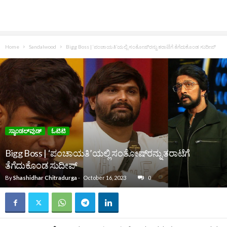
Home
Sandalwood
Bigg Boss | ‘ಪಂಚಾಯತಿ’ಯಲ್ಲಿ ಸಂತೋಷ್‌ರನ್ನು ತರಾಟೆಗೆ ತೆಗೆದುಕೊಂಡ ಸುದೀಪ್‌
ಸ್ಯಾಂಡಲ್‌ವುಡ್‌
ಓಟಿಟಿ
Bigg Boss | ‘ಪಂಚಾಯತಿ’ಯಲ್ಲಿ ಸಂತೋಷ್‌ರನ್ನು ತರಾಟೆಗೆ
ತೆಗೆದುಕೊಂಡ ಸುದೀಪ್‌
By
Shashidhar Chitradurga
-
October 16, 2023
0