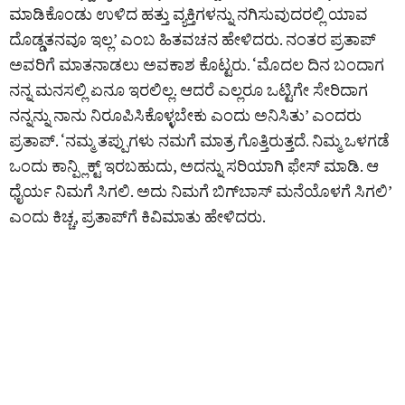
ಮಾಡಿಕೊಂಡು ಉಳಿದ ಹತ್ತು ವ್ಯಕ್ತಿಗಳನ್ನು ನಗಿಸುವುದರಲ್ಲಿ ಯಾವ
ದೊಡ್ಡತನವೂ ಇಲ್ಲ’ ಎಂಬ ಹಿತವಚನ ಹೇಳಿದರು. ನಂತರ ಪ್ರತಾಪ್‌
ಅವರಿಗೆ ಮಾತನಾಡಲು ಅವಕಾಶ ಕೊಟ್ಟರು. ‘ಮೊದಲ ದಿನ ಬಂದಾಗ
ನನ್ನ ಮನಸಲ್ಲಿ ಏನೂ ಇರಲಿಲ್ಲ. ಆದರೆ ಎಲ್ಲರೂ ಒಟ್ಟಿಗೇ ಸೇರಿದಾಗ
ನನ್ನನ್ನು ನಾನು ನಿರೂಪಿಸಿಕೊಳ್ಳಬೇಕು ಎಂದು ಅನಿಸಿತು’ ಎಂದರು
ಪ್ರತಾಪ್. ‘ನಮ್ಮ ತಪ್ಪುಗಳು ನಮಗೆ ಮಾತ್ರ ಗೊತ್ತಿರುತ್ತದೆ. ನಿಮ್ಮ ಒಳಗಡೆ
ಒಂದು ಕಾನ್ಪ್ಲಿಕ್ಟ್ ಇರಬಹುದು, ಅದನ್ನು ಸರಿಯಾಗಿ ಫೇಸ್ ಮಾಡಿ. ಆ
ಧೈರ್ಯ ನಿಮಗೆ ಸಿಗಲಿ. ಅದು ನಿಮಗೆ ಬಿಗ್‌ಬಾಸ್ ಮನೆಯೊಳಗೆ ಸಿಗಲಿ’
ಎಂದು ಕಿಚ್ಚ, ಪ್ರತಾಪ್‌ಗೆ ಕಿವಿಮಾತು ಹೇಳಿದರು.