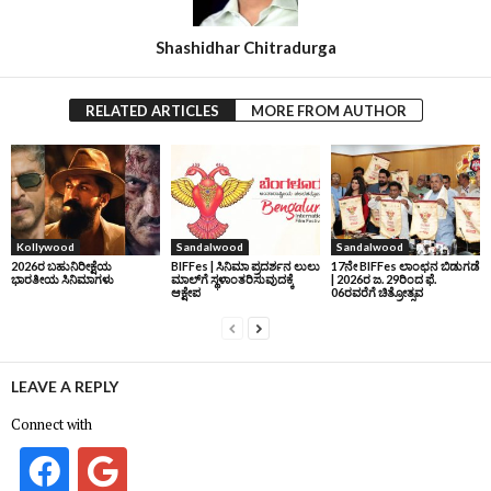
Shashidhar Chitradurga
RELATED ARTICLES
MORE FROM AUTHOR
Kollywood
Sandalwood
Sandalwood
2026ರ ಬಹುನಿರೀಕ್ಷೆಯ
BIFFes | ಸಿನಿಮಾ ಪ್ರದರ್ಶನ ಲುಲು
17ನೇ BIFFes ಲಾಂಛನ ಬಿಡುಗಡೆ
ಭಾರತೀಯ ಸಿನಿಮಾಗಳು
ಮಾಲ್‌ಗೆ ಸ್ಥಳಾಂತರಿಸುವುದಕ್ಕೆ
| 2026ರ ಜ. 29ರಿಂದ ಫೆ.
ಆಕ್ಷೇಪ
06ರವರೆಗೆ ಚಿತ್ರೋತ್ಸವ
LEAVE A REPLY
Connect with