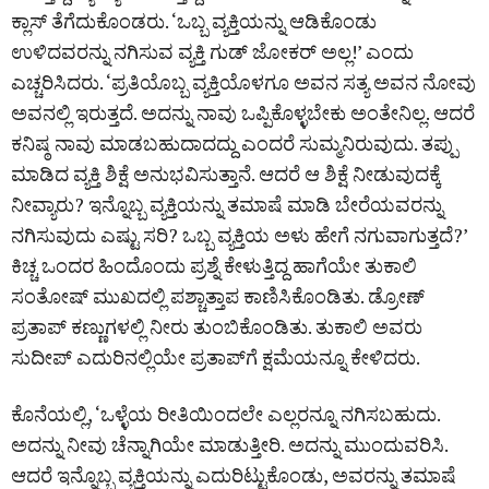
ಕ್ಲಾಸ್ ತೆಗೆದುಕೊಂಡರು. ‘ಒಬ್ಬ ವ್ಯಕ್ತಿಯನ್ನು ಆಡಿಕೊಂಡು
ಉಳಿದವರನ್ನು ನಗಿಸುವ ವ್ಯಕ್ತಿ ಗುಡ್ ಜೋಕರ್ ಅಲ್ಲ!’ ಎಂದು
ಎಚ್ಚರಿಸಿದರು. ‘ಪ್ರತಿಯೊಬ್ಬ ವ್ಯಕ್ತಿಯೊಳಗೂ ಅವನ ಸತ್ಯ ಅವನ ನೋವು
ಅವನಲ್ಲಿ ಇರುತ್ತದೆ. ಅದನ್ನು ನಾವು ಒಪ್ಪಿಕೊಳ್ಳಬೇಕು ಅಂತೇನಿಲ್ಲ. ಆದರೆ
ಕನಿಷ್ಠ ನಾವು ಮಾಡಬಹುದಾದದ್ದು ಎಂದರೆ ಸುಮ್ಮನಿರುವುದು. ತಪ್ಪು
ಮಾಡಿದ ವ್ಯಕ್ತಿ ಶಿಕ್ಷೆ ಅನುಭವಿಸುತ್ತಾನೆ. ಆದರೆ ಆ ಶಿಕ್ಷೆ ನೀಡುವುದಕ್ಕೆ
ನೀವ್ಯಾರು? ಇನ್ನೊಬ್ಬ ವ್ಯಕ್ತಿಯನ್ನು ತಮಾಷೆ ಮಾಡಿ ಬೇರೆಯವರನ್ನು
ನಗಿಸುವುದು ಎಷ್ಟು ಸರಿ? ಒಬ್ಬ ವ್ಯಕ್ತಿಯ ಅಳು ಹೇಗೆ ನಗುವಾಗುತ್ತದೆ?’
ಕಿಚ್ಚ ಒಂದರ ಹಿಂದೊಂದು ಪ್ರಶ್ನೆ ಕೇಳುತ್ತಿದ್ದ ಹಾಗೆಯೇ ತುಕಾಲಿ
ಸಂತೋಷ್ ಮುಖದಲ್ಲಿ ಪಶ್ಚಾತ್ತಾಪ ಕಾಣಿಸಿಕೊಂಡಿತು. ಡ್ರೋಣ್
ಪ್ರತಾಪ್ ಕಣ್ಣುಗಳಲ್ಲಿ ನೀರು ತುಂಬಿಕೊಂಡಿತು. ತುಕಾಲಿ ಅವರು
ಸುದೀಪ್ ಎದುರಿನಲ್ಲಿಯೇ ಪ್ರತಾಪ್‌ಗೆ ಕ್ಷಮೆಯನ್ನೂ ಕೇಳಿದರು.
ಕೊನೆಯಲ್ಲಿ, ‘ಒಳ್ಳೆಯ ರೀತಿಯಿಂದಲೇ ಎಲ್ಲರನ್ನೂ ನಗಿಸಬಹುದು.
ಅದನ್ನು ನೀವು ಚೆನ್ನಾಗಿಯೇ ಮಾಡುತ್ತೀರಿ. ಅದನ್ನು ಮುಂದುವರಿಸಿ.
ಆದರೆ ಇನ್ನೊಬ್ಬ ವ್ಯಕ್ತಿಯನ್ನು ಎದುರಿಟ್ಟುಕೊಂಡು, ಅವರನ್ನು ತಮಾಷೆ