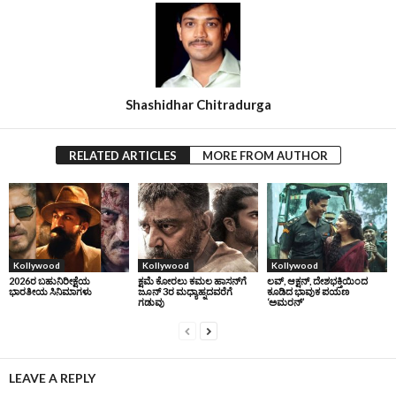
Shashidhar Chitradurga
RELATED ARTICLES
MORE FROM AUTHOR
Kollywood
Kollywood
Kollywood
2026ರ ಬಹುನಿರೀಕ್ಷೆಯ
ಕ್ಷಮೆ ಕೋರಲು ಕಮಲ ಹಾಸನ್‌ಗೆ
ಲವ್, ಆಕ್ಷನ್, ದೇಶಭಕ್ತಿಯಿಂದ
ಭಾರತೀಯ ಸಿನಿಮಾಗಳು
ಜೂನ್‌ 3ರ ಮಧ್ಯಾಹ್ನದವರೆಗೆ
ಕೂಡಿದ ಭಾವುಕ ಪಯಣ
ಗಡುವು
‘ಅಮರನ್’
LEAVE A REPLY