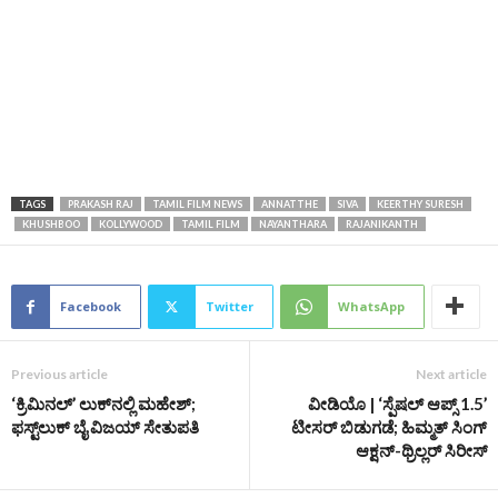
TAGS
PRAKASH RAJ
TAMIL FILM NEWS
ANNATTHE
SIVA
KEERTHY SURESH
KHUSHBOO
KOLLYWOOD
TAMIL FILM
NAYANTHARA
RAJANIKANTH
Facebook
Twitter
WhatsApp
Previous article
Next article
‘ಕ್ರಿಮಿನಲ್’ ಲುಕ್‌ನಲ್ಲಿ ಮಹೇಶ್;
ವೀಡಿಯೊ | ‘ಸ್ಪೆಷಲ್ ಆಪ್ಸ್ 1.5’
ಫಸ್ಟ್‌ಲುಕ್‌ ಬೈ ವಿಜಯ್ ಸೇತುಪತಿ
ಟೀಸರ್ ಬಿಡುಗಡೆ; ಹಿಮ್ಮತ್ ಸಿಂಗ್
ಆಕ್ಷನ್-ಥ್ರಿಲ್ಲರ್ ಸಿರೀಸ್