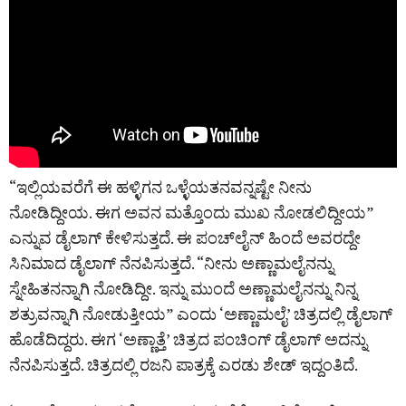
“ಇಲ್ಲಿಯವರೆಗೆ ಈ ಹಳ್ಳಿಗನ ಒಳ್ಳೆಯತನವನ್ನಷ್ಟೇ ನೀನು
ನೋಡಿದ್ದೀಯ. ಈಗ ಅವನ ಮತ್ತೊಂದು ಮುಖ ನೋಡಲಿದ್ದೀಯ”
ಎನ್ನುವ ಡೈಲಾಗ್ ಕೇಳಿಸುತ್ತದೆ. ಈ ಪಂಚ್‌ಲೈನ್‌ ಹಿಂದೆ ಅವರದ್ದೇ
ಸಿನಿಮಾದ ಡೈಲಾಗ್ ನೆನಪಿಸುತ್ತದೆ. “ನೀನು ಅಣ್ಣಾಮಲೈನನ್ನು
ಸ್ನೇಹಿತನನ್ನಾಗಿ ನೋಡಿದ್ದೀ. ಇನ್ನು ಮುಂದೆ ಅಣ್ಣಾಮಲೈನನ್ನು ನಿನ್ನ
ಶತ್ರುವನ್ನಾಗಿ ನೋಡುತ್ತೀಯ” ಎಂದು ‘ಅಣ್ಣಾಮಲೈ’ ಚಿತ್ರದಲ್ಲಿ ಡೈಲಾಗ್
ಹೊಡೆದಿದ್ದರು. ಈಗ ‘ಅಣ್ಣಾತ್ತೆ’ ಚಿತ್ರದ ಪಂಚಿಂಗ್ ಡೈಲಾಗ್‌ ಅದನ್ನು
ನೆನಪಿಸುತ್ತದೆ. ಚಿತ್ರದಲ್ಲಿ ರಜನಿ ಪಾತ್ರಕ್ಕೆ ಎರಡು ಶೇಡ್‌ ಇದ್ದಂತಿದೆ.