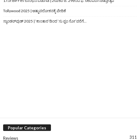
17ನೇ BIFFes ಲಾಂಛನ ಬಿಡುಗಡೆ | 2026ರ ಜ. 29ರಿಂದ ಫೆ. 06ರವರೆಗೆ ಚಿತ್ರೋತ್ಸವ
Tollywood 2025 | ಆತ್ಮಾವಲೋಕನಕ್ಕೆ ವೇದಿಕೆ
ಸ್ಯಾಂಡಲ್‌ವುಡ್‌ 2025 | ‘ಕಾಂತಾರ’ದಿಂದ ‘ಸು ಫ್ರಂ ಸೋ’ವರೆಗೆ…
Popular Categories
311
Reviews