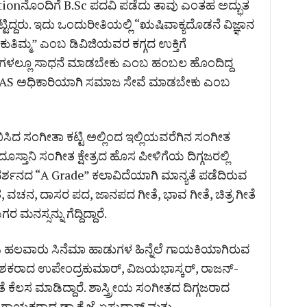
nctionನೊಂದಿಗೆ B.Sc ಪದವಿ ಪಡೆದು ತಾವು ಎಂತಹ ಅದ್ಭುತ
ಟಿದ್ದರು. ಇದು ಒಂದುರೀತಿಯಲ್ಲಿ “ಋಷಿವಾಕ್ಯದೊಡನೆ ವಿಜ್ಞಾನ
ತಿಮ್ಮ” ಎಂಬ ಡಿವಿಜಿಯವರ ಕಗ್ಗದ ಉಕ್ತಿಗೆ
ೇತ್ರಗಳಲ್ಲೂ ಸಾಧನೆ ಮಾಡಬೇಕು ಎಂಬ ಹಂಬಲ ಹೊಂದಿದ್ದ
ಬರೆದು IAS ಅಧಿಕಾರಿಯಾಗಿ ಸಮಾಜ ಸೇವೆ ಮಾಡಬೇಕು ಎಂಬ
ಿದ ಸಂಗೀತಾ ಕಟ್ಟಿ ಅಲ್ಲಿಂದ ಇಲ್ಲಿಯವರೆಗಿನ ಸಂಗೀತ
ಸ್ತಾನಿ ಸಂಗೀತ ಕ್ಷೇತ್ರದ ಹೊಸ ಪೀಳಿಗೆಯ ದಿಗ್ಗಜರಲ್ಲಿ
ರದರ್ಶನದ “A Grade” ಕಲಾವಿದೆಯಾಗಿ ಮಾನ್ಯತೆ ಪಡೆದಿರುವ
, ವಚನ, ದಾಸರ ಪದ, ಜಾನಪದ ಗೀತೆ, ಭಾವ ಗೀತೆ, ಚಿತ್ರ ಗೀತೆ
ಮನಸ್ಸನ್ನು ಗೆದ್ದಿದ್ದಾರೆ.
ಿಸಿ ಹಲವಾರು ಸಿನೆಮಾ ಹಾಡುಗಳ ಹಿನ್ನೆಲೆ ಗಾಯಕಿಯಾಗಿರುವ
ದೇಶಕರಾದ ಉಪೇಂದ್ರಕುಮಾರ್, ವಿಜಯಭಾಸ್ಕರ್, ರಾಜನ್-
ಕೆಲಸ ಮಾಡಿದ್ದಾರೆ. ಶಾಸ್ತ್ರೀಯ ಸಂಗೀತದ ದಿಗ್ಗಜರಾದ
ನೆಲೆ ಗಾಯಕರಾದ ಡಾ.ಕೆ.ಜೆ.ಏಸುದಾಸ್ ಮತ್ತು