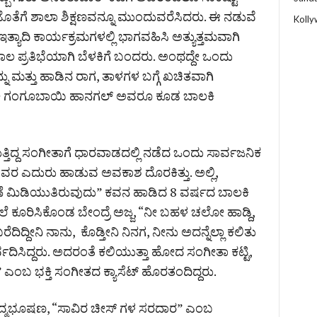
ೊತೆಗೆ ಶಾಲಾ ಶಿಕ್ಷಣವನ್ನೂ ಮುಂದುವರೆಸಿದರು. ಈ ನಡುವೆ
Koll
ಯಾದಿ ಕಾರ್ಯಕ್ರಮಗಳಲ್ಲಿ ಭಾಗವಹಿಸಿ ಅತ್ಯುತ್ತಮವಾಗಿ
ಲ ಪ್ರತಿಭೆಯಾಗಿ ಬೆಳಕಿಗೆ ಬಂದರು. ಅಂಥದ್ದೇ ಒಂದು
ನು ಮತ್ತು ಹಾಡಿನ ರಾಗ, ತಾಳಗಳ ಬಗ್ಗೆ ಖಚಿತವಾಗಿ
 ಗಾಯಕಿ ಗಂಗೂಬಾಯಿ ಹಾನಗಲ್ ಅವರೂ ಕೂಡ ಬಾಲಕಿ
ತ್ತಿದ್ದ ಸಂಗೀತಾಗೆ ಧಾರವಾಡದಲ್ಲಿ ನಡೆದ ಒಂದು ಸಾರ್ವಜನಿಕ
 ಅವರ ಎದುರು ಹಾಡುವ ಅವಕಾಶ ದೊರಕಿತ್ತು. ಅಲ್ಲಿ,
ಣೆ ಮಿಡಿಯುತಿರುವುದು” ಕವನ ಹಾಡಿದ 8 ವರ್ಷದ ಬಾಲಕಿ
 ಕೂರಿಸಿಕೊಂಡ ಬೇಂದ್ರೆ ಅಜ್ಜ, “ನೀ ಬಹಳ ಚಲೋ ಹಾಡ್ದಿ,
ಿದ್ದೀನಿ ನಾನು, ಕೊಡ್ತೀನಿ ನಿನಗ, ನೀನು ಅದನ್ನೆಲ್ಲಾ ಕಲಿತು
ದಿಸಿದ್ದರು. ಅದರಂತೆ ಕಲಿಯುತ್ತಾ ಹೋದ ಸಂಗೀತಾ ಕಟ್ಟಿ,
ಎಂಬ ಭಕ್ತಿ ಸಂಗೀತದ ಕ್ಯಾಸೆಟ್ ಹೊರತಂದಿದ್ದರು.
ಕ ಪದ್ಮಭೂಷಣ, “ಸಾವಿರ ಚೀಸ್ ಗಳ ಸರದಾರ” ಎಂಬ