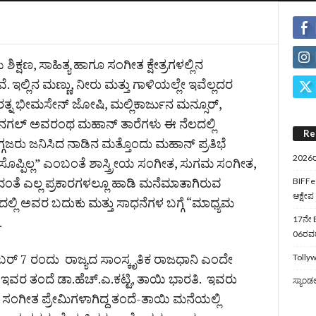
ಿಕ್ಷಣ, ಸಾಹಿತ್ಯ ಹಾಗೂ ಸಂಗೀತ ಕ್ಷೇತ್ರಗಳಲ್ಲಿನ
 ಇಲ್ಲಿನ ಮಣ್ಣು, ನೀರು ಮತ್ತು ಗಾಳಿಯಲ್ಲೇ ಇವೆಲ್ಲದರ
 ರತ್ನ ಭೀಮಸೇನ್ ಜೋಷಿ, ಮಲ್ಲಿಕಾರ್ಜುನ ಮನ್ಸೂರ್,
ಗಲ್ ಅವರಂಥ ಮಹಾನ್ ತಾರೆಗಳು ಈ ನೆಲದಲ್ಲಿ
Re
ಗ್ಗಜರು ಜನಿಸಿದ ನಾಡಿನ ಮತ್ತೊಂದು ಮಹಾನ್ ಪ್ರತಿಭೆ
2026ರ
 ಸೊಪ್ಪಿಲ್ಲ” ಎಂಬಂತೆ ಶಾಸ್ತ್ರೀಯ ಸಂಗೀತ, ಸುಗಮ ಸಂಗೀತ,
ಂತೆ ಎಲ್ಲ ಪ್ರಕಾರಗಳಲ್ಲೂ ಹಾಡಿ ಮನೆಮಾತಾಗಿರುವ
BIFFes
ಆಕ್ಷೇಪ
ಲ್ಲಿ ಅವರ ಬದುಕು ಮತ್ತು ಸಾಧನೆಗಳ ಬಗ್ಗೆ “ಮಾಧ್ಯಮ
.
17ನೇ B
06ರವರೆ
್ 7 ರಂದು ರಾಜ್ಯದ ಸಾಂಸ್ಕೃತಿಕ ರಾಜಧಾನಿ ಎಂದೇ
Tollyw
ಇವರ ತಂದೆ ಡಾ.ಹೆಚ್.ಎ.ಕಟ್ಟಿ, ತಾಯಿ ಭಾರತಿ. ಇವರು
ಸ್ಯಾಂಡ
. ಸಂಗೀತ ಪ್ರೇಮಿಗಳಾಗಿದ್ದ ತಂದೆ-ತಾಯಿ ಮನೆಯಲ್ಲಿ