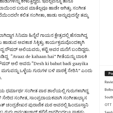
ಳನ್ನು ಕೇಳುತ್ತಿದ್ದರು. ಇವೆಲ್ಲವನ್ನೂ ತಾನೂ
ಾಳ ಬಾಯಿಂದ ಬರುವ ಮಾತೆಲ್ಲವೂ ಹಾಡೇ ಆಗಿತ್ತು. ಸಂಗೀತ
ಿಂದಲೇ ಕಲಿತ ಸಂಗೀತಾ, ಹಾಡು ಅನ್ನುವುದನ್ನೇ ತಮ್ಮ
ಾಗ ಸಿನಿಮಾ ಹಿನ್ನೆಲೆ ಗಾಯನ ಕ್ಷೇತ್ರದಲ್ಲಿ ಹೆಸರಾಗಿದ್ದ
ುವ ಅವಕಾಶ ಸಿಕ್ಕಿತ್ತು. ಕಾರ್ಯಕ್ರಮವೊಂದಕ್ಕಾಗಿ
ದ್ದ ನೌಷದ್ ಅಲಿಯವರು, ಕಟ್ಟಿ ಅವರ ಮನೆಗೆ ಬಂದಿದ್ದರು.
ಡಿದ್ದ “Avaaz de kahaan hai” ಗೀತೆಯನ್ನು ಬಾಲಕಿ
ನೌಷದ್ ಅಲಿ ಅವರು “Desh ki bahut badi gaayika
ಮಗುವನ್ನು ಒಳ್ಳೆಯ ಗುರುಗಳ ಬಳಿ ಪಾಠಕ್ಕೆ ಸೇರಿಸಿ” ಎಂದು
Po
.
Revi
Boll
ರ್ಮಾರ್ಥ ಸಂಗೀತ ಪಾಠ ಶಾಲೆಯಲ್ಲಿ ಗುರುಗಳಾಗಿದ್ದ
ಿ ಸೇರಿದ ಸಂಗೀತ, ಸಾಂಪ್ರದಾಯಕವಾಗಿ ಸಂಗೀತಾಭ್ಯಾಸ
Sout
ತ್ ಚಂದ್ರಶೇಖರ ಪುರಾಣಿಕ ಮಠ ಅವರಲ್ಲಿ ಹಿಂದೂಸ್ತಾನಿ
OTT
ೊಬ್ಬ ಗುರು ಅನಂತಾಚಾರ್ ಕಟಿಗೆ ಅವರಿಂದಲೂ ಸಾಕಷ್ಟು
Sand