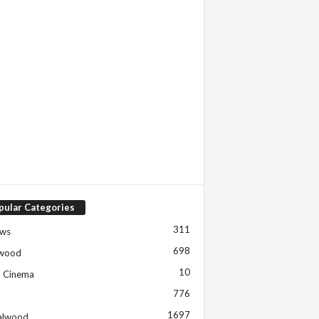
pular Categories
311
ews
698
ywood
10
h Cinema
776
1697
alwood