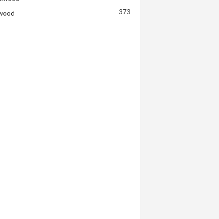
373
ywood