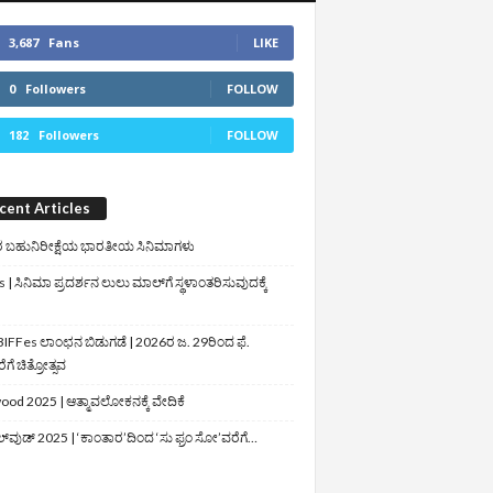
3,687
Fans
LIKE
0
Followers
FOLLOW
182
Followers
FOLLOW
cent Articles
 ಬಹುನಿರೀಕ್ಷೆಯ ಭಾರತೀಯ ಸಿನಿಮಾಗಳು
 | ಸಿನಿಮಾ ಪ್ರದರ್ಶನ ಲುಲು ಮಾಲ್‌ಗೆ ಸ್ಥಳಾಂತರಿಸುವುದಕ್ಕೆ
IFFes ಲಾಂಛನ ಬಿಡುಗಡೆ | 2026ರ ಜ. 29ರಿಂದ ಫೆ.
ಗೆ ಚಿತ್ರೋತ್ಸವ
ood 2025 | ಆತ್ಮಾವಲೋಕನಕ್ಕೆ ವೇದಿಕೆ
ಲ್‌ವುಡ್‌ 2025 | ‘ಕಾಂತಾರ’ದಿಂದ ‘ಸು ಫ್ರಂ ಸೋ’ವರೆಗೆ…