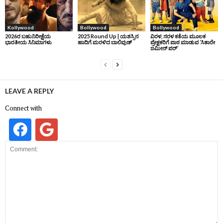
Kollywood
Bollywood
Bollywood
2026ರ ಬಹುನಿರೀಕ್ಷೆಯ
2025 Round Up | ಯಶಸ್ಸಿನ
ವಿರಳ, ಸರಳ ಕತೆಯ ಮೂಲಕ
ಭಾರತೀಯ ಸಿನಿಮಾಗಳು
ಹಾದಿಗೆ ಮರಳಿದ ಬಾಲಿವುಡ್‌
ಪ್ರೇಕ್ಷಕರಿಗೆ ಪಾಠ ಮಾಡುವ ‘ಸಿತಾರೇ
ಜಮೀನ್‌ ಪರ್’
LEAVE A REPLY
Connect with