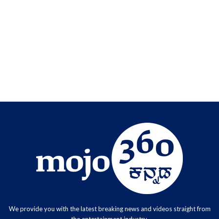
We provide you with the latest breaking news and videos straight from