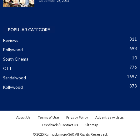
December 23, 2025
POPULAR CATEGORY
311
Reviews
698
Bollywood
10
South Cinema
776
OTT
1697
Sandalwood
373
Kollywood
About Us
Terms of Use
Privacy Policy
Advertise with us
Feedback / Contact Us
Sitemap
© 2025 Kannada mojo-360. All Rights Reserved.