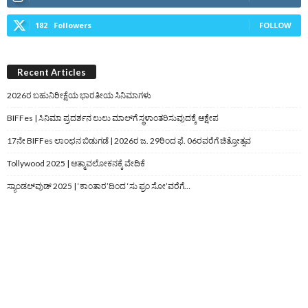
182
Followers
FOLLOW
Recent Articles
2026ರ ಬಹುನಿರೀಕ್ಷೆಯ ಭಾರತೀಯ ಸಿನಿಮಾಗಳು
BIFFes | ಸಿನಿಮಾ ಪ್ರದರ್ಶನ ಲುಲು ಮಾಲ್‌ಗೆ ಸ್ಥಳಾಂತರಿಸುವುದಕ್ಕೆ ಆಕ್ಷೇಪ
17ನೇ BIFFes ಲಾಂಛನ ಬಿಡುಗಡೆ | 2026ರ ಜ. 29ರಿಂದ ಫೆ. 06ರವರೆಗೆ ಚಿತ್ರೋತ್ಸವ
Tollywood 2025 | ಆತ್ಮಾವಲೋಕನಕ್ಕೆ ವೇದಿಕೆ
ಸ್ಯಾಂಡಲ್‌ವುಡ್‌ 2025 | ‘ಕಾಂತಾರ’ದಿಂದ ‘ಸು ಫ್ರಂ ಸೋ’ವರೆಗೆ…