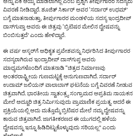
ಅನ್ನು ಏಕೆ ಆಯ್ಕೆ ಮಾಡಲಾಗಿಲ್ಲ ಎಂಬ ಪ್ರಶ್ನೆಗೆ ತೀರ್ಪುಗಾರರ ಸದಸ್ಯರು
ವಿವರಣೆ ನೀಡಿದ್ದಾರೆ. ಶೂಜಿತ್ ಸಿರ್ಕಾರ್ ಅವರ ‘ಸರ್ದಾರ್ ಉಧಮ್’
ಬಗ್ಗೆ ಮಾತನಾಡುತ್ತಾ, ತೀರ್ಪುಗಾರರ ಮಂಡಳಿಯ ಸದಸ್ಯ ಇಂದ್ರದೀಪ್
ದಾಸ್‌ಗುಪ್ತಾ ಅವರು ಈ ಚಿತ್ರವು ‘ಬ್ರಿಟಿಷರ ಮೇಲಿನ ದ್ವೇಷವನ್ನು
ಬಿಂಬಿಸುತ್ತದೆ’ ಎಂದು ಹೇಳಿದ್ದಾರೆ.
ಈ ವರ್ಷ ಆಸ್ಕರ್‌ಗೆ ಅಧಿಕೃತ ಪ್ರವೇಶವನ್ನು ನಿರ್ಧರಿಸಿದ ತೀರ್ಪುಗಾರರ
ಸದಸ್ಯರಾಗಿರುವ ಇಂದ್ರಾದೀಪ್ ದಾಸ್‌ಗುಪ್ತ ಅವರು
ಮಾಧ್ಯಮಗಳೊಂದಿಗೆ ಮಾತನಾಡಿ “ಚಿತ್ರದ ನಿರ್ಮಾಣವು
ಅಂತರರಾಷ್ಟ್ರೀಯ ಗುಣಮಟ್ಟಕ್ಕೆ ಅನುಗುಣವಾಗಿದೆ. ಸರ್ದಾರ್
ಉದಾಮ್ ಜಲಿಯನ್ ವಾಲಾಬಾಗ್ ಘಟನೆಯ ಬಗ್ಗೆ ವಿವರಣೆ ನೀಡುವ
ಚಿತ್ರವಾಗಿದೆ. ಭಾರತೀಯ ಸ್ವಾತಂತ್ರ್ಯ ಸಂಗ್ರಾಮದ ಅಪ್ರತಿಮ ನಾಯಕನ
ಮೇಲೆ ಅದ್ದೂರಿ ಚಿತ್ರ ನಿರ್ಮಿಸುವುದು ಪ್ರಾಮಾಣಿಕ ಪ್ರಯತ್ನ. ಆದರೆ ಈ
ಪ್ರಕ್ರಿಯೆಯಲ್ಲಿ ಅದು ಮತ್ತೊಮ್ಮೆ ಬ್ರಿಟಿಷರ ಮೇಲೆ ನಮ್ಮ ದ್ವೇಷವನ್ನು
ಕಾರುವ ಚಿತ್ರವಾಗಿದೆ. ಜಾಗತೀಕರಣದ ಈ ಯುಗದಲ್ಲಿ ಹಳೆಯ
ದ್ವೇಷವನ್ನು ಇನ್ನೂ ಹಿಡಿದಿಟ್ಟುಕೊಳ್ಳುವುದು ಸರಿಯಲ್ಲ” ಎಂದು
ಹೇಳಿದ್ದಾರೆ.