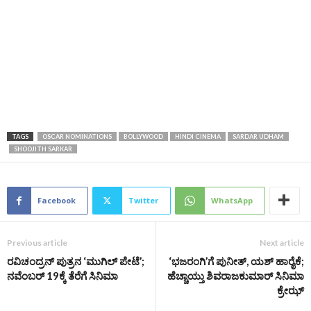
TAGS
OSCAR NOMINATIONS
BOLLYWOOD
HINDI CINEMA
SARDAR UDHAM
SHOOJITH SARKAR
Facebook
Twitter
WhatsApp
Previous article
Next article
ರವಿಚಂದ್ರನ್ ಪುತ್ರನ ‘ಮುಗಿಲ್ ಪೇಟೆ’;
‘ಭಜರಂಗಿ’ಗೆ ಪುನೀತ್‌, ಯಶ್ ಹಾರೈಕೆ;
ನವೆಂಬರ್‌ 19ಕ್ಕೆ ತೆರೆಗೆ ಸಿನಿಮಾ
ಹೆಚ್ಚಾಯ್ತು ಶಿವರಾಜಕುಮಾರ್ ಸಿನಿಮಾ
ಕ್ರೇಝ್