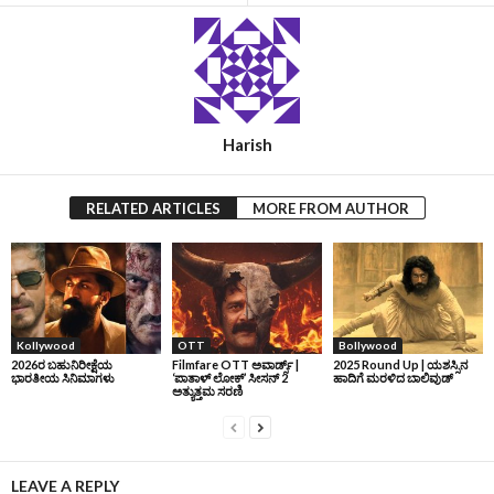
Harish
RELATED ARTICLES
MORE FROM AUTHOR
Kollywood
OTT
Bollywood
2026ರ ಬಹುನಿರೀಕ್ಷೆಯ
Filmfare OTT ಅವಾರ್ಡ್ಸ್‌ |
2025 Round Up | ಯಶಸ್ಸಿನ
ಭಾರತೀಯ ಸಿನಿಮಾಗಳು
‘ಪಾತಾಳ್‌ ಲೋಕ್‌’ ಸೀಸನ್‌ 2
ಹಾದಿಗೆ ಮರಳಿದ ಬಾಲಿವುಡ್‌
ಅತ್ಯುತ್ತಮ ಸರಣಿ
LEAVE A REPLY