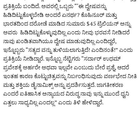
ಪ್ರತಿಕ್ರಿಯೆ ಬಂದಿದೆ. ಅವರಲ್ಲಿ ಒಬ್ಬರು “‘ಈ ದ್ವೇಷವನ್ನು
ಹಿಡಿದಿಟ್ಟುಕೊಳ್ಳಬೇಡಿ ಅಂದರೆ ಏನರ್ಥ? ಕೊಹಿನೂರ್ ಮತ್ತು
ಭಾರತದಿಂದ ದರೋಡೆ ಮಾಡಿದ ಸುಮಾರು $45 ಟ್ರಿಲಿಯನ್ ಅನ್ನು
ಅವರು ಹಿಡಿದಿಟ್ಟುಕೊಳ್ಳುವುದಿಲ್ಲ ಎಂದು ನೀವು ಭರವಸೆ ನೀಡಿದರೆ
ನಾವು ಖಂಡಿತವಾಗಿಯೂ ದ್ವೇಷ ಮಾಡುವುದಿಲ್ಲ ಎಂದಿದ್ದರೆ,
ಇನ್ನೊಬ್ಬರು “ಸತ್ಯದ ವನ್ನು ತುಳಿಯಲಾಗುತ್ತಿದೆ! ಎಂದಿನಂತೆ!” ಎಂದು
ಪ್ರತಿಕ್ರಿಯೆ ನೀಡಿದ್ದಾರೆ. ಇನ್ನೊಬ್ಬ ನೆಟ್ಟಿಗರು “ಸರ್ದಾರ್ ಉಧಮ್
ಪ್ರವೇಶಕ್ಕೆ ಅರ್ಹರೇ ಅಥವಾ ಇಲ್ಲವೇ ಎಂಬುದು ಬೇರೆ ಪ್ರಶ್ನೆ, ಆದರೆ
ಇಂತಹ ಕಾರಣ ಕೊಟ್ಟುಚಿತ್ರವನ್ನು ನಿರ್ಬಂಧಿಸುವುದು ವರ್ಣಭೇದ ನೀತಿ
ಮತ್ತು ಶಕ್ತಿಯ ಡೈನಾಮಿಕ್ಸ್ ಅನ್ನು ಪ್ರದರ್ಶಿಸುತ್ತದೆ. ಜಾಗತೀಕರಣ
ಎಂದರೆ ಐತಿಹಾಸಿಕ ಅನ್ಯಾಯದ ವಿರುದ್ಧ ನಾವು ಇನ್ನು ಮುಂದೆ ಧ್ವನಿ
ಎತ್ತಲು ಸಾಧ್ಯವಿಲ್ಲ ಎಂದಲ್ಲ” ಎಂದು ತಿಳಿ ಹೇಳಿದ್ದಾರೆ.