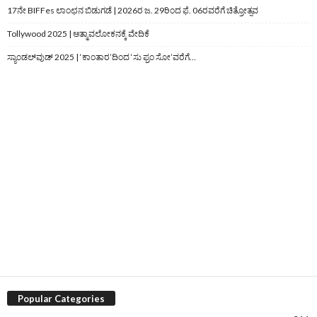
17ನೇ BIFFes ಲಾಂಛನ ಬಿಡುಗಡೆ | 2026ರ ಜ. 29ರಿಂದ ಫೆ. 06ರವರೆಗೆ ಚಿತ್ರೋತ್ಸವ
Tollywood 2025 | ಆತ್ಮಾವಲೋಕನಕ್ಕೆ ವೇದಿಕೆ
ಸ್ಯಾಂಡಲ್‌ವುಡ್‌ 2025 | ‘ಕಾಂತಾರ’ದಿಂದ ‘ಸು ಫ್ರಂ ಸೋ’ವರೆಗೆ…
Popular Categories