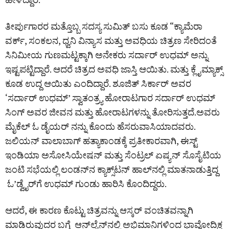
ತೀರ್ಪುಗಾರರ ಮತ್ತೊಬ್ಬ ಸದಸ್ಯ ಸುಮಿತ್ ಬಸು ಕೂಡ “ಕ್ಯಾಮೆರಾ
ವರ್ಕ್, ಸಂಕಲನ, ಧ್ವನಿ ವಿನ್ಯಾಸ ಮತ್ತು ಅವಧಿಯ ಚಿತ್ರಣ ಸೇರಿದಂತೆ
ಸಿನಿಮೀಯ ಗುಣಮಟ್ಟಕ್ಕಾಗಿ ಅನೇಕರು ಸರ್ದಾರ್ ಉಧಮ್ ಅನ್ನು
ಇಷ್ಟಪಟ್ಟಿದ್ದಾರೆ. ಆದರೆ ಚಿತ್ರದ ಅವಧಿ ಜಾಸ್ತಿ ಆಯಿತು. ಮತ್ತು ಕ್ಲೈಮ್ಯಾಕ್ಸ್
ಕೂಡ ಉದ್ದ ಆಯಿತು ಎಂದಿದ್ದಾರೆ. ಶೂಜಿತ್ ಸಿರ್ಕಾರ್ ಅವರ
‘ಸರ್ದಾರ್ ಉಧಮ್’ ಸ್ವಾತಂತ್ರ್ಯ ಹೋರಾಟಗಾರ ಸರ್ದಾರ್ ಉಧಮ್
ಸಿಂಗ್ ಅವರ ಜೀವನ ಮತ್ತು ಹೋರಾಟಗಳನ್ನು ತೋರಿಸುತ್ತದೆ.ಅವರು
ಮೈಕೆಲ್ ಓ ಡೈಯರ್ ನನ್ನು ಕೊಂದು ಹೆಸರುವಾಸಿಯಾದವರು.
ಜಲಿಯನ್ ವಾಲಾಬಾಗ್ ಹತ್ಯಾಕಾಂಡಕ್ಕೆ ಪ್ರತೀಕಾರವಾಗಿ, ಈಸ್ಟ್
ಇಂಡಿಯಾ ಅಸೋಸಿಯೇಷನ್ ​​ಮತ್ತು ಸೆಂಟ್ರಲ್ ಏಷ್ಯನ್ ಸೊಸೈಟಿಯ
ಜಂಟಿ ಸಭೆಯಲ್ಲಿ ಲಂಡನ್‌ನ ಕ್ಯಾಕ್ಸ್‌ಟನ್ ಹಾಲ್‌ನಲ್ಲಿ ಮಾತನಾಡುತ್ತಿದ್ದ
ಓ’ಡ್ವೈರ್‌ಗೆ ಉಧಮ್ ಗುಂಡು ಹಾರಿಸಿ ಕೊಂದಿದ್ದರು.
ಆದರೆ, ಈ ಕಾರಣ ಕೊಟ್ಟು ಚಿತ್ರವನ್ನು ಆಸ್ಕರ್ ವಂಚಿತವನ್ನಾಗಿ
ಮಾಡಿರುವುದರ ಬಗ್ಗೆ ಆನ್‌ಲೈನ್‌ನಲ್ಲಿ ಅಭಿಮಾನಿಗಳಿಂದ ಭಾವೋದ್ರಿಕ್ತ