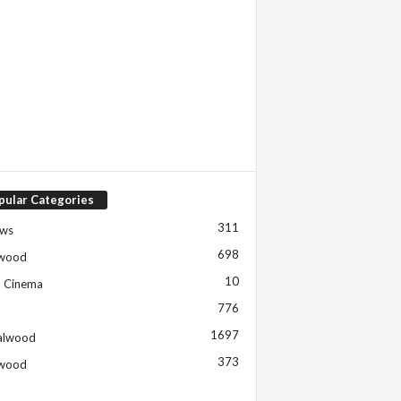
pular Categories
311
ews
698
ywood
10
h Cinema
776
1697
alwood
373
ywood