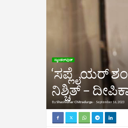
ಸ್ಯಾಂಡಲ್‌ವುಡ್‌
‘ಸಪ್ಲೈಯರ್‌ ಶಂಕ
ನಿಶ್ಚಿತ್‌ – ದೀಪಿ
By
Shashidhar Chitradurga
-
September 16, 2023