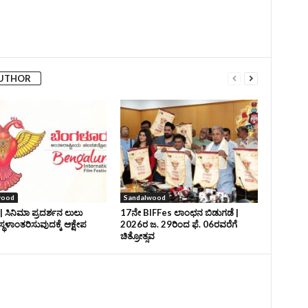
AUTHOR
wood
Sandalwood
| ಸಿನಿಮಾ ಪ್ರದರ್ಶನ ಲುಲು
17ನೇ BIFFes ಲಾಂಛನ ಬಿಡುಗಡೆ |
ಸ್ಥಳಾಂತರಿಸುವುದಕ್ಕೆ ಆಕ್ಷೇಪ
2026ರ ಜ. 29ರಿಂದ ಫೆ. 06ರವರೆಗೆ
ಚಿತ್ರೋತ್ಸವ