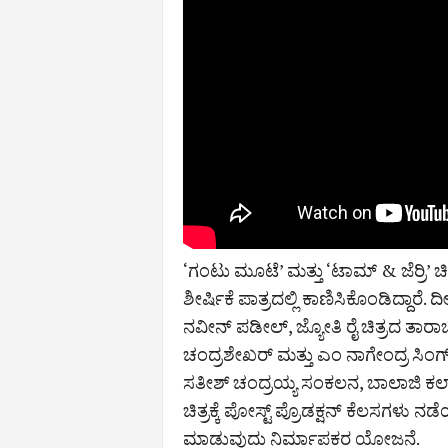
‘ಗಂಟು ಮೂಟೆ’ ಮತ್ತು ‘ಟಾಮ್ & ಜೆರ್ರಿ’ ಚ
ಶೀರ್ಷಿಕೆ ಪಾತ್ರದಲ್ಲಿ ಕಾಣಿಸಿಕೊಂಡಿದ್ದಾರ
ನವೀನ್ ಪಡೀಲ್, ಜ್ಯೋತಿ ರೈ ಚಿತ್ರದ ತಾರಾಬಳ
ಚಂದ್ರಶೇಖರ್ ಮತ್ತು ಎಂ ನಾಗೇಂದ್ರ ಸಿಂಗ್
ಸತೀಶ್ ಚಂದ್ರಯ್ಯ ಸಂಕಲನ, ಬಾಲಾಜಿ ಕಲಾ ನ
ಚಿತ್ರಕ್ಕೆ ಪೋಸ್ಟ್‌ ಪ್ರೊಡಕ್ಷನ್‌ ಕೆಲಸಗಳು 
ಮಾಡುವುದು ನಿರ್ಮಾಪಕರ ಯೋಜನೆ.