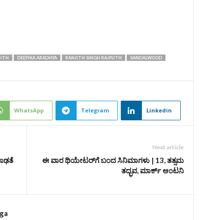
HITH
DEEPIKA ARADHYA
RANJITH SINGH RAJPUTH
SANDALWOOD
WhatsApp
Telegram
Linkedin
Next article
ೂಢತೆ
ಈ ವಾರ ಥಿಯೇಟರ್‌ಗೆ ಬಂದ ಸಿನಿಮಾಗಳು | 13, ತತ್ಸಮ
ತದ್ಭವ, ಮಾರ್ಕ್‌ ಆಂಟನಿ
rga