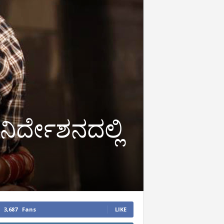
 ನಿರ್ದೇಶನದಲ್ಲಿ
3,687
Fans
LIKE