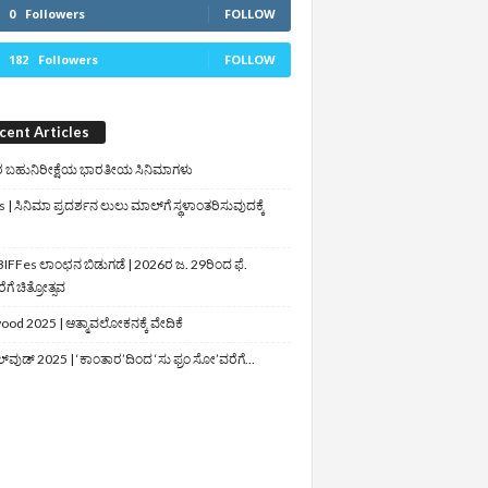
0
Followers
FOLLOW
182
Followers
FOLLOW
cent Articles
 ಬಹುನಿರೀಕ್ಷೆಯ ಭಾರತೀಯ ಸಿನಿಮಾಗಳು
 | ಸಿನಿಮಾ ಪ್ರದರ್ಶನ ಲುಲು ಮಾಲ್‌ಗೆ ಸ್ಥಳಾಂತರಿಸುವುದಕ್ಕೆ
IFFes ಲಾಂಛನ ಬಿಡುಗಡೆ | 2026ರ ಜ. 29ರಿಂದ ಫೆ.
ಗೆ ಚಿತ್ರೋತ್ಸವ
ood 2025 | ಆತ್ಮಾವಲೋಕನಕ್ಕೆ ವೇದಿಕೆ
ಲ್‌ವುಡ್‌ 2025 | ‘ಕಾಂತಾರ’ದಿಂದ ‘ಸು ಫ್ರಂ ಸೋ’ವರೆಗೆ…