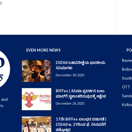
l.
EVEN MORE NEWS
PO
Revie
2026ರ ಬಹುನಿರೀಕ್ಷೆಯ ಭಾರತೀಯ
ಸಿನಿಮಾಗಳು
Boll
December 30, 2025
South
OTT
BIFFes | ಸಿನಿಮಾ ಪ್ರದರ್ಶನ ಲುಲು
Sand
ಮಾಲ್‌ಗೆ ಸ್ಥಳಾಂತರಿಸುವುದಕ್ಕೆ ಆಕ್ಷೇಪ
s and
December 26, 2025
Koll
ry.
17ನೇ BIFFes ಲಾಂಛನ ಬಿಡುಗಡೆ |
2026ರ ಜ. 29ರಿಂದ ಫೆ. 06ರವರೆಗೆ
ಚಿತ್ರೋತ್ಸವ