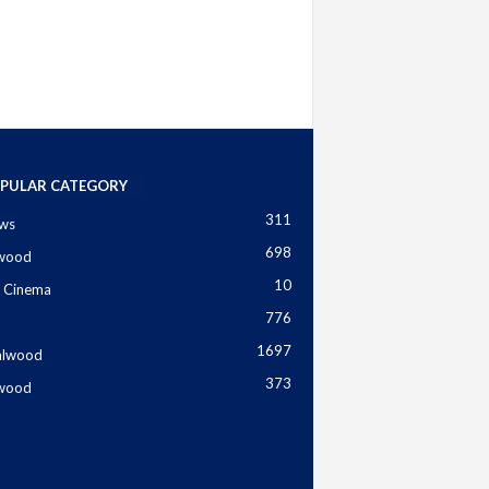
PULAR CATEGORY
311
ws
698
ywood
10
 Cinema
776
1697
alwood
373
ywood