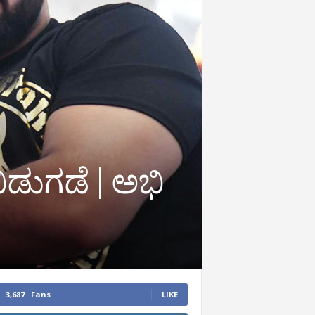
ಬಿಡುಗಡೆ | ಅಭಿ
3,687
Fans
LIKE