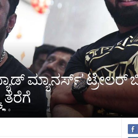
್ಯಾಡ್ ಮ್ಯಾನರ್ಸ್’ ಟ್ರೇಲರ್ 
 ತೆರೆಗೆ
0