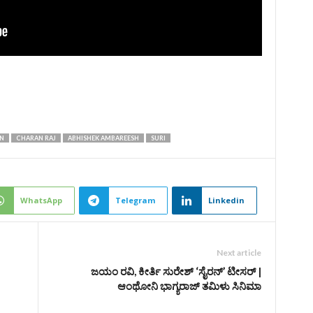
N
CHARAN RAJ
ABHISHEK AMBAREESH
SURI
WhatsApp
Telegram
Linkedin
Next article
ಜಯಂ ರವಿ, ಕೀರ್ತಿ ಸುರೇಶ್ ‘ಸೈರನ್’ ಟೀಸರ್‌ |
ಆಂಥೋನಿ ಭಾಗ್ಯರಾಜ್ ತಮಿಳು ಸಿನಿಮಾ