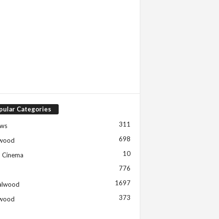
pular Categories
311
ews
698
ywood
10
h Cinema
776
1697
alwood
373
ywood