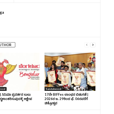
rga
AUTHOR
wood
Sandalwood
| ಸಿನಿಮಾ ಪ್ರದರ್ಶನ ಲುಲು
17ನೇ BIFFes ಲಾಂಛನ ಬಿಡುಗಡೆ |
ಸ್ಥಳಾಂತರಿಸುವುದಕ್ಕೆ ಆಕ್ಷೇಪ
2026ರ ಜ. 29ರಿಂದ ಫೆ. 06ರವರೆಗೆ
ಚಿತ್ರೋತ್ಸವ