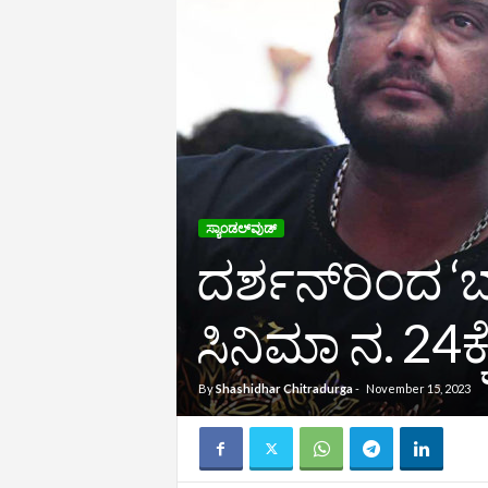
ಸ್ಯಾಂಡಲ್‌ವುಡ್‌
ದರ್ಶನ್‌ರಿಂದ ‘ಬ
ಸಿನಿಮಾ ನ. 24ಕ್ಕೆ
By
Shashidhar Chitradurga
-
November 15, 2023