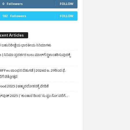
0
Followers
FOLLOW
182
Followers
FOLLOW
cent Articles
 ಬಹುನಿರೀಕ್ಷೆಯ ಭಾರತೀಯ ಸಿನಿಮಾಗಳು
 | ಸಿನಿಮಾ ಪ್ರದರ್ಶನ ಲುಲು ಮಾಲ್‌ಗೆ ಸ್ಥಳಾಂತರಿಸುವುದಕ್ಕೆ
IFFes ಲಾಂಛನ ಬಿಡುಗಡೆ | 2026ರ ಜ. 29ರಿಂದ ಫೆ.
ಗೆ ಚಿತ್ರೋತ್ಸವ
ood 2025 | ಆತ್ಮಾವಲೋಕನಕ್ಕೆ ವೇದಿಕೆ
ಲ್‌ವುಡ್‌ 2025 | ‘ಕಾಂತಾರ’ದಿಂದ ‘ಸು ಫ್ರಂ ಸೋ’ವರೆಗೆ…