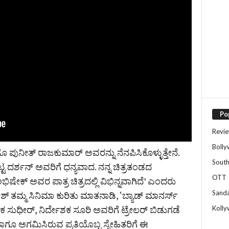
Po
Revi
Boll
ಪುನೀತ್ ರಾಜಕುಮಾರ್ ಅವರನ್ನು ನೆನಪಿಸಿಕೊಳ್ಳುತ್ತೇನೆ.
Sout
್ಟ ದರ್ಶನ್ ಅವರಿಗೆ ಧನ್ಯವಾದ. ನನ್ನ ಚಿತ್ರತಂಡದ
OTT
ಭಿಷೇಕ್ ಅವರ ಪಾತ್ರ ಚಿತ್ರದಲ್ಲಿ ವಿಭಿನ್ನವಾಗಿದೆ’ ಎಂದರು
Sand
‌ ತಮ್ಮ ಸಿನಿಮಾ ಕುರಿತು ಮಾತನಾಡಿ, ‘ಬ್ಯಾಡ್ ಮಾನರ್ಸ್
 ಸುಧೀರ್, ನಿರ್ದೇಶಕ ಸೂರಿ ಅವರಿಗೆ ಟ್ರೇಲರ್ ಬಿಡುಗಡೆ
Koll
ಹಾಗೂ ಅಗಮಿಸಿರುವ ಪ್ರತಿಯೊಬ್ಬ ಸ್ನೇಹಿತರಿಗೆ ಈ