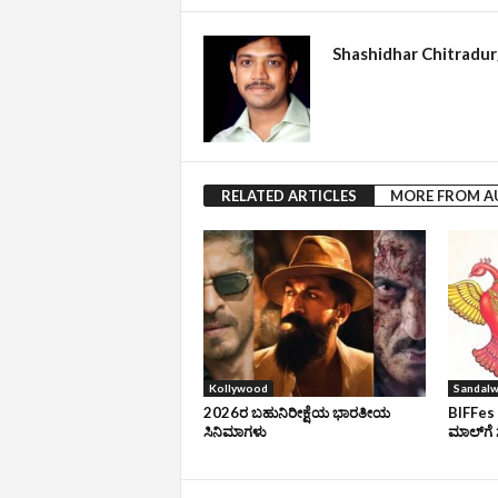
Shashidhar Chitradu
RELATED ARTICLES
MORE FROM 
Kollywood
Sandal
2026ರ ಬಹುನಿರೀಕ್ಷೆಯ ಭಾರತೀಯ
BIFFes 
ಸಿನಿಮಾಗಳು
ಮಾಲ್‌ಗೆ 