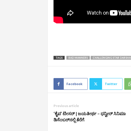
TAGS
BAD MANNERS
CHALLENGING STAR DARSHA
Facebook
Twitter
Previous article
‘ಕೈವ’ ಟೀಸರ್‌ | ಜಯತೀರ್ಥ – ಧನ್ವೀರ್‌ ಸಿನಿಮಾ
ಡಿಸೆಂಬರ್‌ನಲ್ಲಿ ತೆರೆಗೆ