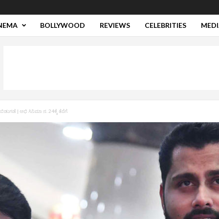
NEMA
BOLLYWOOD
REVIEWS
CELEBRITIES
MEDI
ಬಿಡುಗಡೆ | ಅಭಿ ಸಿನಿಮಾ ನ. 24ಕ್ಕೆ ತೆರೆಗೆ