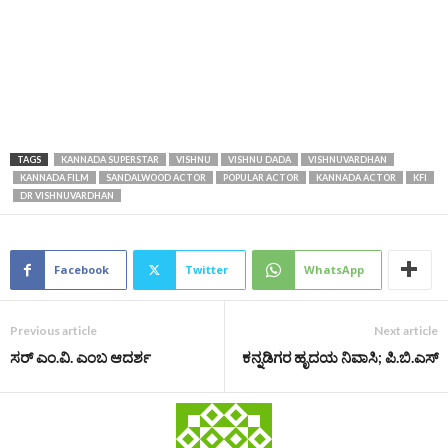
TAGS
KANNADA SUPERSTAR
VISHNU
VISHNU DADA
VISHNUVARDHAN
KANNADA FILM
SANDALWOOD ACTOR
POPULAR ACTOR
KANNADA ACTOR
KFI
DR VISHNUVARDHAN
Facebook
Twitter
WhatsApp
Previous article
Next article
ಸರ್ ಎಂ.ವಿ. ಎಂಬ ಆದರ್ಶ
ಕನ್ನಡಿಗರ ಹೃದಯ ನಿವಾಸಿ; ಪಿ.ಬಿ.ಎಸ್