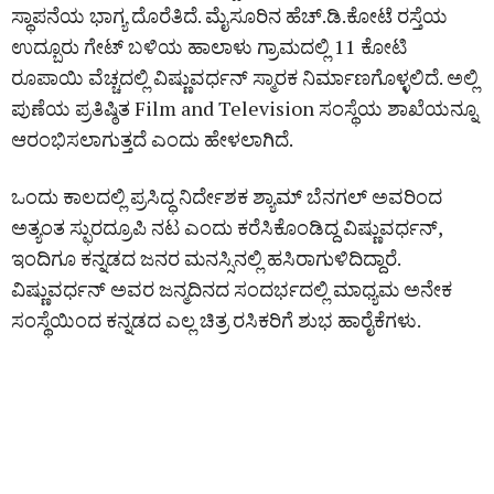
ಸ್ಥಾಪನೆಯ ಭಾಗ್ಯ ದೊರೆತಿದೆ. ಮೈಸೂರಿನ ಹೆಚ್.ಡಿ.ಕೋಟೆ ರಸ್ತೆಯ
ಉದ್ಬೂರು ಗೇಟ್ ಬಳಿಯ ಹಾಲಾಳು ಗ್ರಾಮದಲ್ಲಿ 11 ಕೋಟಿ
ರೂಪಾಯಿ ವೆಚ್ಚದಲ್ಲಿ ವಿಷ್ಣುವರ್ಧನ್ ಸ್ಮಾರಕ ನಿರ್ಮಾಣಗೊಳ್ಳಲಿದೆ. ಅಲ್ಲಿ
ಪುಣೆಯ ಪ್ರತಿಷ್ಠಿತ Film and Television ಸಂಸ್ಥೆಯ ಶಾಖೆಯನ್ನೂ
ಆರಂಭಿಸಲಾಗುತ್ತದೆ ಎಂದು ಹೇಳಲಾಗಿದೆ.
ಒಂದು ಕಾಲದಲ್ಲಿ ಪ್ರಸಿದ್ಧ ನಿರ್ದೇಶಕ ಶ್ಯಾಮ್ ಬೆನಗಲ್ ಅವರಿಂದ
ಅತ್ಯಂತ ಸ್ಫುರದ್ರೂಪಿ ನಟ ಎಂದು ಕರೆಸಿಕೊಂಡಿದ್ದ ವಿಷ್ಣುವರ್ಧನ್,
ಇಂದಿಗೂ ಕನ್ನಡದ ಜನರ ಮನಸ್ಸಿನಲ್ಲಿ ಹಸಿರಾಗುಳಿದಿದ್ದಾರೆ.
ವಿಷ್ಣುವರ್ಧನ್ ಅವರ ಜನ್ಮದಿನದ ಸಂದರ್ಭದಲ್ಲಿ ಮಾಧ್ಯಮ ಅನೇಕ
ಸಂಸ್ಥೆಯಿಂದ ಕನ್ನಡದ ಎಲ್ಲ ಚಿತ್ರ ರಸಿಕರಿಗೆ ಶುಭ ಹಾರೈಕೆಗಳು.