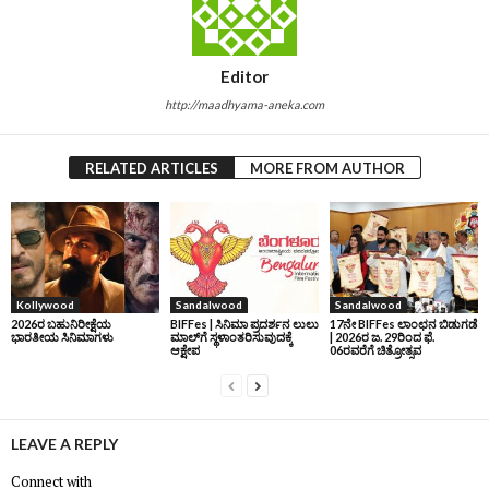
Editor
http://maadhyama-aneka.com
RELATED ARTICLES
MORE FROM AUTHOR
Kollywood
Sandalwood
Sandalwood
2026ರ ಬಹುನಿರೀಕ್ಷೆಯ
BIFFes | ಸಿನಿಮಾ ಪ್ರದರ್ಶನ ಲುಲು
17ನೇ BIFFes ಲಾಂಛನ ಬಿಡುಗಡೆ
ಭಾರತೀಯ ಸಿನಿಮಾಗಳು
ಮಾಲ್‌ಗೆ ಸ್ಥಳಾಂತರಿಸುವುದಕ್ಕೆ
| 2026ರ ಜ. 29ರಿಂದ ಫೆ.
ಆಕ್ಷೇಪ
06ರವರೆಗೆ ಚಿತ್ರೋತ್ಸವ
LEAVE A REPLY
Connect with