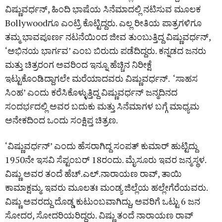
ವಿಷ್ಣುವರ್ಧನ್, ಹಿಂದಿ ಭಾಷೆಯ ಸಿನೆಮಾದಲ್ಲಿ ನಟಿಸುವ ಮೂಲಕ
Bollywoodಗೂ ಎಂಟ್ರಿ ಕೊಟ್ಟಿದ್ದರು. ಎಲ್ಲ ರೀತಿಯ ಪಾತ್ರಗಳಿಗೂ
ತಮ್ಮ ಭಾವಪೂರ್ಣ ನಟನೆಯಿಂದ ಜೀವ ತುಂಬುತ್ತಿದ್ದ ವಿಷ್ಣುವರ್ಧನ್,
‘ಅಭಿನಯ ಭಾರ್ಗವ’ ಎಂಬ ಬಿರುದು ಪಡೆದಿದ್ದರು. ಕನ್ನಡದ ಜನರು
ಮತ್ತು ಚಿತ್ರರಂಗ ಅವರಿಂದ ಇನ್ನೂ ಹೆಚ್ಚಿನ ನಿರೀಕ್ಷೆ
ಇಟ್ಟುಕೊಂಡಿದ್ದಾಗಲೇ ಮರೆಯಾದವರು ವಿಷ್ಣುವರ್ಧನ್. ‘ಸಾಹಸ
ಸಿಂಹ’ ಎಂದು ಕರೆಸಿಕೊಳ್ಳುತ್ತಿದ್ದ ವಿಷ್ಣುವರ್ಧನ್ ಜನ್ಮದಿನದ
ಸಂದರ್ಭದಲ್ಲಿ ಅವರ ಬದುಕು ಮತ್ತು ಸಿನೆಮಾಗಳ ಬಗ್ಗೆ ಮಾಧ್ಯಮ
ಅನೇಕದಿಂದ ಒಂದು ಸಂಕ್ಷಿಪ್ತ ಚಿತ್ರಣ.
‘ವಿಷ್ಣುವರ್ಧನ್’ ಎಂದು ಹೆಸರಾಗಿದ್ದ ಸಂಪತ್ ಕುಮಾರ್ ಹುಟ್ಟಿದ್ದು
1950ನೇ ಇಸವಿ ಸೆಪ್ಟಂಬರ್ 18ರಂದು. ಮೈಸೂರು ಇವರ ಜನ್ಮಸ್ಥಳ.
ವಿಷ್ಣು ಅವರ ತಂದೆ ಹೆಚ್.ಎಲ್.ನಾರಾಯಣ ರಾವ್, ತಾಯಿ
ಕಾಮಾಕ್ಷಮ್ಮ. ಇವರು ಮೂಲತಃ ಮಂಡ್ಯ ಜಿಲ್ಲೆಯ ಹಲ್ಲೇಗೆರೆಯವರು.
ವಿಷ್ಣು ಅವರದ್ದು ದೊಡ್ಡ ಕುಟುಂಬವಾಗಿದ್ದು, ಅವರಿಗೆ ಒಟ್ಟು 6 ಜನ
ಸೋದರ, ಸೋದರಿಯರಿದ್ದರು. ವಿಷ್ಣು ತಂದೆ ನಾರಾಯಣ ರಾವ್