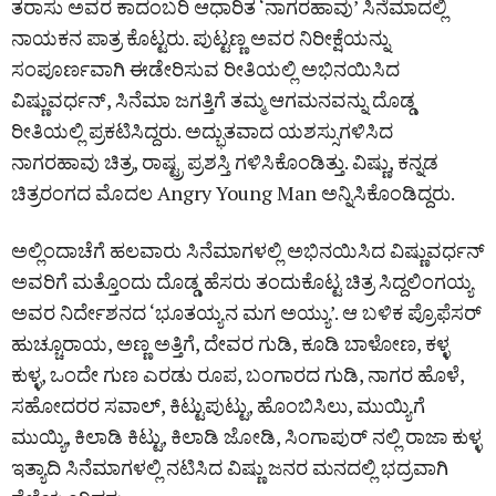
ತರಾಸು ಅವರ ಕಾದಂಬರಿ ಆಧಾರಿತ ‘ನಾಗರಹಾವು’ ಸಿನೆಮಾದಲ್ಲಿ
ನಾಯಕನ ಪಾತ್ರ ಕೊಟ್ಟರು. ಪುಟ್ಟಣ್ಣ ಅವರ ನಿರೀಕ್ಷೆಯನ್ನು
ಸಂಪೂರ್ಣವಾಗಿ ಈಡೇರಿಸುವ ರೀತಿಯಲ್ಲಿ ಅಭಿನಯಿಸಿದ
ವಿಷ್ಣುವರ್ಧನ್, ಸಿನೆಮಾ ಜಗತ್ತಿಗೆ ತಮ್ಮ ಆಗಮನವನ್ನು ದೊಡ್ಡ
ರೀತಿಯಲ್ಲಿ ಪ್ರಕಟಿಸಿದ್ದರು. ಅದ್ಭುತವಾದ ಯಶಸ್ಸುಗಳಿಸಿದ
ನಾಗರಹಾವು ಚಿತ್ರ, ರಾಷ್ಟ್ರ ಪ್ರಶಸ್ತಿ ಗಳಿಸಿಕೊಂಡಿತ್ತು. ವಿಷ್ಣು, ಕನ್ನಡ
ಚಿತ್ರರಂಗದ ಮೊದಲ Angry Young Man ಅನ್ನಿಸಿಕೊಂಡಿದ್ದರು.
ಅಲ್ಲಿಂದಾಚೆಗೆ ಹಲವಾರು ಸಿನೆಮಾಗಳಲ್ಲಿ ಅಭಿನಯಿಸಿದ ವಿಷ್ಣುವರ್ಧನ್
ಅವರಿಗೆ ಮತ್ತೊಂದು ದೊಡ್ಡ ಹೆಸರು ತಂದುಕೊಟ್ಟ ಚಿತ್ರ ಸಿದ್ದಲಿಂಗಯ್ಯ
ಅವರ ನಿರ್ದೇಶನದ ‘ಭೂತಯ್ಯನ ಮಗ ಅಯ್ಯು’. ಆ ಬಳಿಕ ಪ್ರೊಫೆಸರ್
ಹುಚ್ಚೂರಾಯ, ಅಣ್ಣ ಅತ್ತಿಗೆ, ದೇವರ ಗುಡಿ, ಕೂಡಿ ಬಾಳೋಣ, ಕಳ್ಳ
ಕುಳ್ಳ, ಒಂದೇ ಗುಣ ಎರಡು ರೂಪ, ಬಂಗಾರದ ಗುಡಿ, ನಾಗರ ಹೊಳೆ,
ಸಹೋದರರ ಸವಾಲ್, ಕಿಟ್ಟುಪುಟ್ಟು, ಹೊಂಬಿಸಿಲು, ಮುಯ್ಯಿಗೆ
ಮುಯ್ಯಿ, ಕಿಲಾಡಿ ಕಿಟ್ಟು, ಕಿಲಾಡಿ ಜೋಡಿ, ಸಿಂಗಾಪುರ್ ನಲ್ಲಿ ರಾಜಾ ಕುಳ್ಳ
ಇತ್ಯಾದಿ ಸಿನೆಮಾಗಳಲ್ಲಿ ನಟಿಸಿದ ವಿಷ್ಣು ಜನರ ಮನದಲ್ಲಿ ಭದ್ರವಾಗಿ