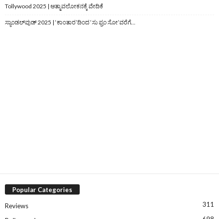
Tollywood 2025 | ಆತ್ಮಾವಲೋಕನಕ್ಕೆ ವೇದಿಕೆ
ಸ್ಯಾಂಡಲ್‌ವುಡ್‌ 2025 | ‘ಕಾಂತಾರ’ದಿಂದ ‘ಸು ಫ್ರಂ ಸೋ’ವರೆಗೆ…
Popular Categories
311
Reviews
698