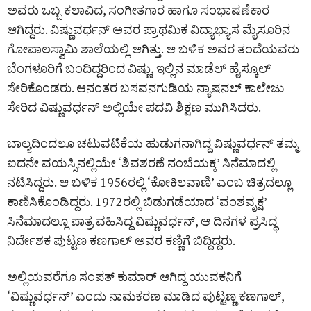
ಅವರು ಒಬ್ಬ ಕಲಾವಿದ, ಸಂಗೀತಗಾರ ಹಾಗೂ ಸಂಭಾಷಣೆಕಾರ
ಆಗಿದ್ದರು. ವಿಷ್ಣುವರ್ಧನ್ ಅವರ ಪ್ರಾಥಮಿಕ ವಿದ್ಯಾಭ್ಯಾಸ ಮೈಸೂರಿನ
ಗೋಪಾಲಸ್ವಾಮಿ ಶಾಲೆಯಲ್ಲಿ ಆಗಿತ್ತು. ಆ ಬಳಿಕ ಅವರ ತಂದೆಯವರು
ಬೆಂಗಳೂರಿಗೆ ಬಂದಿದ್ದರಿಂದ ವಿಷ್ಣು, ಇಲ್ಲಿನ ಮಾಡೆಲ್ ಹೈಸ್ಕೂಲ್
ಸೇರಿಕೊಂಡರು. ಆನಂತರ ಬಸವನಗುಡಿಯ ನ್ಯಾಷನಲ್ ಕಾಲೇಜು
ಸೇರಿದ ವಿಷ್ಣುವರ್ಧನ್ ಅಲ್ಲಿಯೇ ಪದವಿ ಶಿಕ್ಷಣ ಮುಗಿಸಿದರು.
ಬಾಲ್ಯದಿಂದಲೂ ಚಟುವಟಿಕೆಯ ಹುಡುಗನಾಗಿದ್ದ ವಿಷ್ಣುವರ್ಧನ್ ತಮ್ಮ
ಐದನೇ ವಯಸ್ಸಿನಲ್ಲಿಯೇ ‘ಶಿವಶರಣೆ ನಂಬೆಯಕ್ಕ’ ಸಿನೆಮಾದಲ್ಲಿ
ನಟಿಸಿದ್ದರು. ಆ ಬಳಿಕ 1956ರಲ್ಲಿ ‘ಕೋಕಿಲವಾಣಿ’ ಎಂಬ ಚಿತ್ರದಲ್ಲೂ
ಕಾಣಿಸಿಕೊಂಡಿದ್ದರು. 1972ರಲ್ಲಿ ಬಿಡುಗಡೆಯಾದ ‘ವಂಶವೃಕ್ಷ’
ಸಿನೆಮಾದಲ್ಲೂ ಪಾತ್ರ ವಹಿಸಿದ್ದ ವಿಷ್ಣುವರ್ಧನ್, ಆ ದಿನಗಳ ಪ್ರಸಿದ್ಧ
ನಿರ್ದೇಶಕ ಪುಟ್ಟಣ ಕಣಗಾಲ್ ಅವರ ಕಣ್ಣಿಗೆ ಬಿದ್ದಿದ್ದರು.
ಅಲ್ಲಿಯವರೆಗೂ ಸಂಪತ್ ಕುಮಾರ್ ಆಗಿದ್ದ ಯುವಕನಿಗೆ
‘ವಿಷ್ಣುವರ್ಧನ್’ ಎಂದು ನಾಮಕರಣ ಮಾಡಿದ ಪುಟ್ಟಣ್ಣ ಕಣಗಾಲ್,