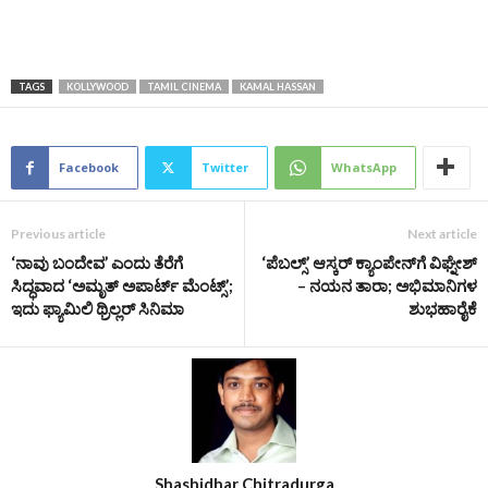
TAGS
KOLLYWOOD
TAMIL CINEMA
KAMAL HASSAN
Facebook
Twitter
WhatsApp
Previous article
Next article
‘ನಾವು ಬಂದೇವ’ ಎಂದು ತೆರೆಗೆ
‘ಪೆಬಲ್ಸ್’ ಆಸ್ಕರ್ ಕ್ಯಾಂಪೇನ್‌ಗೆ ವಿಘ್ನೇಶ್
ಸಿದ್ಧವಾದ ‘ಅಮೃತ್ ಅಪಾರ್ಟ್ ಮೆಂಟ್ಸ್’;
– ನಯನ ತಾರಾ; ಅಭಿಮಾನಿಗಳ
ಇದು ಫ್ಯಾಮಿಲಿ ಥ್ರಿಲ್ಲರ್ ಸಿನಿಮಾ
ಶುಭಹಾರೈಕೆ
Shashidhar Chitradurga