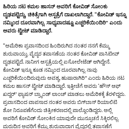
ಹಿರಿಯ ನಟ ಕಮಲ ಹಾಸನ್‌ ಅವರಿಗೆ ಕೋವಿಡ್ ಸೋಂಕು
ದೃಢಪಟ್ಟಿದ್ದು, ಚಿಕಿತ್ಸೆಗಾಗಿ ಆಸ್ಪತ್ರೆಗೆ ದಾಖಲಾಗಿದ್ದಾರೆ. “ಕೋವಿಡ್‌ ಇನ್ನೂ
ನಮ್ಮಿಂದ ದೂರವಾಗಿಲ್ಲ. ಸಾಧ್ಯವಾದಷ್ಟೂ ಎಚ್ಚರಿಕೆಯಿಂದಿರಿ” ಎಂದು
ಅವರು ಟ್ವೀಟ್ ಮಾಡಿದ್ದಾರೆ.
“ಅಮೆರಿಕಾ ಪ್ರವಾಸದಿಂದ ಹಿಂದಿರುಗಿದ ನಂತರ ನನಗೆ ಕೆಮ್ಮು
ಶುರುವಾಯ್ತು. ವೈದ್ಯರ ತಪಾಸಣೆಯ ನಂತರ ಕೋವಿಡ್ ಪಾಸಿಟೀವ್
ದೃಢಪಟ್ಟಿದೆ. ನಾನೀಗ ಆಸ್ಪತ್ರೆಯಲ್ಲಿ ಐಸೋಲೇಟೆಡ್‌ ಆಗಿದ್ದೇನೆ.
ಕೋವಿಡ್ ಇನ್ನೂ ಕೂಡ ನಮ್ಮಿಂದ ದೂರವಾಗಿಲ್ಲ. ನಾವು
ಎಚ್ಚರಿಕೆಯಿಂದಿರುವುದು ಅವಶ್ಯ, ಹುಷಾರಾಗಿರಿ” ಎಂದು ಹಿರಿಯ ನಟ
ಕಮಲ ಹಾಸನ್ ಟ್ವೀಟ್ ಮಾಡಿದ್ದಾರೆ. ಇತ್ತೀಚೆಗೆ ಅವರು ‘ಹೌಸ್ ಆಫ್
ಖದ್ದರ್‌’ ಫ್ಯಾಷನ್ ಬ್ರ್ಯಾಂಡ್‌ ಲಾಂಚ್ ಮಾಡಲು ಅಮೆರಿಕಕ್ಕೆ ತೆರಳಿದ್ದರು.
ಪ್ರವಾಸದಿಂದ ವಾಪಸಾದ ನಂತರ ಅವರು ಬಿಗ್‌ಬಾಸ್ ರಿಯಾಲಿಟಿ
ಶೋ ನಿರೂಪಣೆಗೆಂದು ಚಿತ್ರೀಕರಣದಲ್ಲಿ ಪಾಲ್ಗೊಂಡಿದ್ದರು. ಅಲ್ಲಿ
ಅವರಿಗೆ ಕೋವಿಡ್‌ ಸೋಂಕಿನ ಯಾವುದೇ ಮುನ್ಸೂಚನೆ ಸಿಕ್ಕಿರಲಿಲ್ಲ.
ಮರುದಿನ ಅವರಿಗೆ ಕೆಮ್ಮು ಶುರುವಾದಾಗ ವೈದ್ಯರಲ್ಲಿ ತಪಾಸಣೆಗೆ