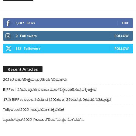
3,687
Fans
LIKE
0
Followers
FOLLOW
182
Followers
FOLLOW
Recent Articles
2026ರ ಬಹುನಿರೀಕ್ಷೆಯ ಭಾರತೀಯ ಸಿನಿಮಾಗಳು
BIFFes | ಸಿನಿಮಾ ಪ್ರದರ್ಶನ ಲುಲು ಮಾಲ್‌ಗೆ ಸ್ಥಳಾಂತರಿಸುವುದಕ್ಕೆ ಆಕ್ಷೇಪ
17ನೇ BIFFes ಲಾಂಛನ ಬಿಡುಗಡೆ | 2026ರ ಜ. 29ರಿಂದ ಫೆ. 06ರವರೆಗೆ ಚಿತ್ರೋತ್ಸವ
Tollywood 2025 | ಆತ್ಮಾವಲೋಕನಕ್ಕೆ ವೇದಿಕೆ
ಸ್ಯಾಂಡಲ್‌ವುಡ್‌ 2025 | ‘ಕಾಂತಾರ’ದಿಂದ ‘ಸು ಫ್ರಂ ಸೋ’ವರೆಗೆ…