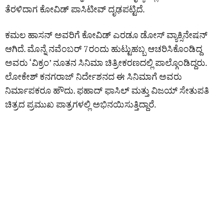
ತೆರಳಿದಾಗ ಕೋವಿಡ್ ಪಾಸಿಟೀವ್ ದೃಢಪಟ್ಟಿದೆ.
ಕಮಲ ಹಾಸನ್ ಅವರಿಗೆ ಕೋವಿಡ್‌ ಎರಡೂ ಡೋಸ್‌ ವ್ಯಾಕ್ಸಿನೇಷನ್
ಆಗಿದೆ. ಮೊನ್ನೆ ನವೆಂಬರ್‌ 7ರಂದು ಹುಟ್ಟುಹಬ್ಬ ಆಚರಿಸಿಕೊಂಡಿದ್ದ
ಅವರು ‘ವಿಕ್ರಂ’ ನೂತನ ಸಿನಿಮಾ ಚಿತ್ರೀಕರಣದಲ್ಲಿ ಪಾಲ್ಗೊಂಡಿದ್ದರು.
ಲೋಕೇಶ್ ಕನಗರಾಜ್ ನಿರ್ದೇಶನದ ಈ ಸಿನಿಮಾಗೆ ಅವರು
ನಿರ್ಮಾಪಕರೂ ಹೌದು. ಫಹಾದ್ ಫಾಸಿಲ್‌ ಮತ್ತು ವಿಜಯ್ ಸೇತುಪತಿ
ಚಿತ್ರದ ಪ್ರಮುಖ ಪಾತ್ರಗಳಲ್ಲಿ ಅಭಿನಯಿಸುತ್ತಿದ್ದಾರೆ.