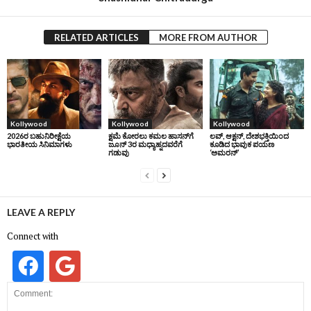
RELATED ARTICLES
MORE FROM AUTHOR
Kollywood
Kollywood
Kollywood
2026ರ ಬಹುನಿರೀಕ್ಷೆಯ
ಕ್ಷಮೆ ಕೋರಲು ಕಮಲ ಹಾಸನ್‌ಗೆ
ಲವ್, ಆಕ್ಷನ್, ದೇಶಭಕ್ತಿಯಿಂದ
ಭಾರತೀಯ ಸಿನಿಮಾಗಳು
ಜೂನ್‌ 3ರ ಮಧ್ಯಾಹ್ನದವರೆಗೆ
ಕೂಡಿದ ಭಾವುಕ ಪಯಣ
ಗಡುವು
‘ಅಮರನ್’
LEAVE A REPLY
Connect with