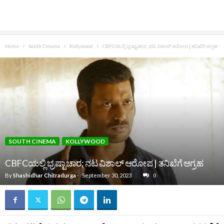
Home
South Cinema
Kollywood
CBFCಯಲ್ಲಿ ಭ್ರಷ್ಟಾಚಾರ; ನಟ ವಿಶಾಲ್‌ ಆರೋಪ | ತನಿಖೆಗೆ ಆಗ್ರಹ
SOUTH CINEMA
KOLLYWOOD
CBFCಯಲ್ಲಿ ಭ್ರಷ್ಟಾಚಾರ; ನಟ ವಿಶಾಲ್‌ ಆರೋಪ | ತನಿಖೆಗೆ ಆಗ್ರಹ
By
Shashidhar Chitradurga
-
September 30, 2023
0