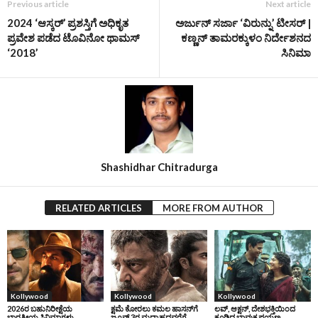
Previous article
Next article
2024 ‘ಆಸ್ಕರ್‌’ ಪ್ರಶಸ್ತಿಗೆ ಅಧಿಕೃತ
ಅರ್ಜುನ್ ಸರ್ಜಾ ‘ವಿರುನ್ನು’ ಟೀಸರ್‌ |
ಪ್ರವೇಶ ಪಡೆದ ಟೊವಿನೋ ಥಾಮಸ್
ಕಣ್ಣನ್ ತಾಮರಕ್ಕುಳಂ ನಿರ್ದೇಶನದ
‘2018’
ಸಿನಿಮಾ
Shashidhar Chitradurga
RELATED ARTICLES
MORE FROM AUTHOR
Kollywood
Kollywood
Kollywood
2026ರ ಬಹುನಿರೀಕ್ಷೆಯ
ಕ್ಷಮೆ ಕೋರಲು ಕಮಲ ಹಾಸನ್‌ಗೆ
ಲವ್, ಆಕ್ಷನ್, ದೇಶಭಕ್ತಿಯಿಂದ
ಭಾರತೀಯ ಸಿನಿಮಾಗಳು
ಜೂನ್‌ 3ರ ಮಧ್ಯಾಹ್ನದವರೆಗೆ
ಕೂಡಿದ ಭಾವುಕ ಪಯಣ