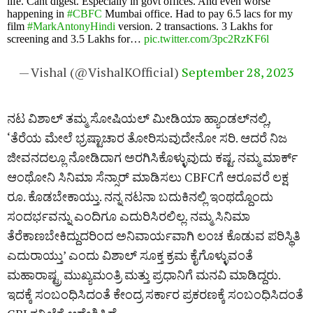
life. Cant digest. Especially in govt offices. And even worse
happening in
#CBFC
Mumbai office. Had to pay 6.5 lacs for my
film
#MarkAntonyHindi
version. 2 transactions. 3 Lakhs for
screening and 3.5 Lakhs for…
pic.twitter.com/3pc2RzKF6l
— Vishal (@VishalKOfficial)
September 28, 2023
ನಟ ವಿಶಾಲ್‌ ತಮ್ಮ ಸೋಷಿಯಲ್‌ ಮೀಡಿಯಾ ಹ್ಯಾಂಡಲ್‌ನಲ್ಲಿ,
‘ತೆರೆಯ ಮೇಲೆ ಭ್ರಷ್ಟಾಚಾರ ತೋರಿಸುವುದೇನೋ ಸರಿ. ಆದರೆ ನಿಜ
ಜೀವನದಲ್ಲೂ ನೋಡಿದಾಗ ಅರಗಿಸಿಕೊಳ್ಳುವುದು ಕಷ್ಟ. ನಮ್ಮ ಮಾರ್ಕ್‌
ಆಂಥೋನಿ ಸಿನಿಮಾ ಸೆನ್ಸಾರ್‌ ಮಾಡಿಸಲು CBFCಗೆ ಆರೂವರೆ ಲಕ್ಷ
ರೂ. ಕೊಡಬೇಕಾಯ್ತು. ನನ್ನ ನಟನಾ ಬದುಕಿನಲ್ಲಿ ಇಂಥದ್ದೊಂದು
ಸಂದರ್ಭವನ್ನು ಎಂದಿಗೂ ಎದುರಿಸಿರಲಿಲ್ಲ. ನಮ್ಮ ಸಿನಿಮಾ
ತೆರೆಕಾಣಬೇಕಿದ್ದುದರಿಂದ ಅನಿವಾರ್ಯವಾಗಿ ಲಂಚ ಕೊಡುವ ಪರಿಸ್ಥಿತಿ
ಎದುರಾಯ್ತು’ ಎಂದು ವಿಶಾಲ್‌ ಸೂಕ್ತ ಕ್ರಮ ಕೈಗೊಳ್ಳುವಂತೆ
ಮಹಾರಾಷ್ಟ್ರ ಮುಖ್ಯಮಂತ್ರಿ ಮತ್ತು ಪ್ರಧಾನಿಗೆ ಮನವಿ ಮಾಡಿದ್ದರು.
ಇದಕ್ಕೆ ಸಂಬಂಧಿಸಿದಂತೆ ಕೇಂದ್ರ ಸರ್ಕಾರ ಪ್ರಕರಣಕ್ಕೆ ಸಂಬಂಧಿಸಿದಂತೆ