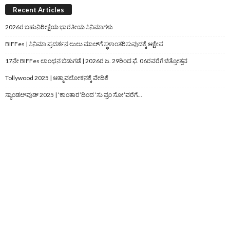
Recent Articles
2026ರ ಬಹುನಿರೀಕ್ಷೆಯ ಭಾರತೀಯ ಸಿನಿಮಾಗಳು
BIFFes | ಸಿನಿಮಾ ಪ್ರದರ್ಶನ ಲುಲು ಮಾಲ್‌ಗೆ ಸ್ಥಳಾಂತರಿಸುವುದಕ್ಕೆ ಆಕ್ಷೇಪ
17ನೇ BIFFes ಲಾಂಛನ ಬಿಡುಗಡೆ | 2026ರ ಜ. 29ರಿಂದ ಫೆ. 06ರವರೆಗೆ ಚಿತ್ರೋತ್ಸವ
Tollywood 2025 | ಆತ್ಮಾವಲೋಕನಕ್ಕೆ ವೇದಿಕೆ
ಸ್ಯಾಂಡಲ್‌ವುಡ್‌ 2025 | ‘ಕಾಂತಾರ’ದಿಂದ ‘ಸು ಫ್ರಂ ಸೋ’ವರೆಗೆ…