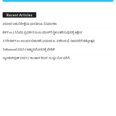
Recent Articles
2026ರ ಬಹುನಿರೀಕ್ಷೆಯ ಭಾರತೀಯ ಸಿನಿಮಾಗಳು
BIFFes | ಸಿನಿಮಾ ಪ್ರದರ್ಶನ ಲುಲು ಮಾಲ್‌ಗೆ ಸ್ಥಳಾಂತರಿಸುವುದಕ್ಕೆ ಆಕ್ಷೇಪ
17ನೇ BIFFes ಲಾಂಛನ ಬಿಡುಗಡೆ | 2026ರ ಜ. 29ರಿಂದ ಫೆ. 06ರವರೆಗೆ ಚಿತ್ರೋತ್ಸವ
Tollywood 2025 | ಆತ್ಮಾವಲೋಕನಕ್ಕೆ ವೇದಿಕೆ
ಸ್ಯಾಂಡಲ್‌ವುಡ್‌ 2025 | ‘ಕಾಂತಾರ’ದಿಂದ ‘ಸು ಫ್ರಂ ಸೋ’ವರೆಗೆ…