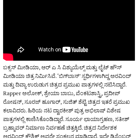
ಬಕ್ಸಸ್ ಮೀಡಿಯಾ, ಆರ್ ಎ ಸಿ ವಿಶ್ಯುಯೆಲ್ಸ್‌ ಮತ್ತು ಲೈಟ್ ಹೌಸ್
ಮೀಡಿಯಾ ಚಿತ್ರ ನಿರ್ಮಿಸಿವೆ. ‘ಬಿಗ್‌ಬಾಸ್‌’ ಸ್ಪರ್ಧಿಗಳಾಗಿದ್ದ ಅರವಿಂದ್‌
ಮತ್ತು ದಿವ್ಯಾ ಉರುಡುಗ ಚಿತ್ರದ ಪ್ರಮುಖ ಪಾತ್ರಗಳಲ್ಲಿ ನಟಿಸಿದ್ದಾರೆ.
Rapper ಅಲೋಕ್, ಶ್ರೇಯಾ ಬಾಬು, ವೆಂಕಟಶಾಸ್ತ್ರಿ, ಪ್ರದೀಪ್
ರೋಷನ್, ಸೂರಜ್ ಹೂಗಾರ್, ಸುಜಿತ್ ಶೆಟ್ಟಿ ಚಿತ್ರದ ಇತರೆ ಪ್ರಮುಖ
ಕಲಾವಿದರು. ಹಿರಿಯ ನಟ ದ್ವಾರಕೀಶ್ ಪುತ್ರ ಅಭಿಲಾಷ್ ವಿಶೇಷ
ಪಾತ್ರಗಳಲ್ಲಿ ಕಾಣಿಸಿಕೊಂಡಿದ್ದಾರೆ. ಸೂರ್ಯ ಛಾಯಾಗ್ರಹಣ, ಸತೀಶ್‌
ಬ್ರಹ್ಮಾವರ್‌ ನಿರ್ಮಾಣ ನಿರ್ವಹಣೆ ಚಿತ್ರಕ್ಕಿದೆ. ಚಿತ್ರದ ನಿರ್ದೇಶಕ
ಅರವಿಂದ್ ಕೌಶಿಕ್ ಅವರೇ ಸಂಕಲನ ಮಾಡಿದ್ದಾರೆ. ಇದೇ ಡಿಸೆಂಬರ್