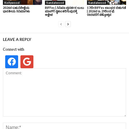
Kollywood
Sandalwood
Sandalwood
2026ರ ಬಹುನಿರೀಕ್ಷೆಯ
BIFFes | ಸಿನಿಮಾ ಪ್ರದರ್ಶನ ಲುಲು
17ನೇ BIFFes ಲಾಂಛನ ಬಿಡುಗಡೆ
ಭಾರತೀಯ ಸಿನಿಮಾಗಳು
ಮಾಲ್‌ಗೆ ಸ್ಥಳಾಂತರಿಸುವುದಕ್ಕೆ
| 2026ರ ಜ. 29ರಿಂದ ಫೆ.
ಆಕ್ಷೇಪ
06ರವರೆಗೆ ಚಿತ್ರೋತ್ಸವ
LEAVE A REPLY
Connect with