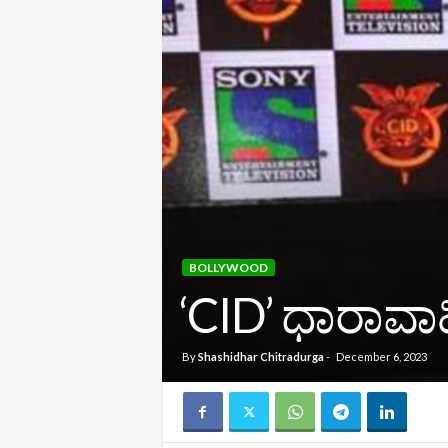
BOLLYWOOD
‘CID’ ಧಾರಾವಾಹ
By
Shashidhar Chitradurga
-
December 6, 2023