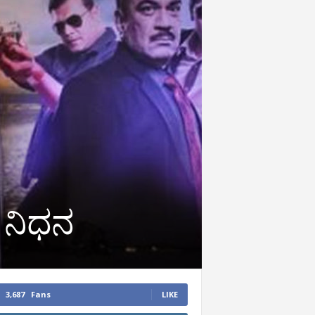
್ ನಿಧನ
3,687
Fans
LIKE