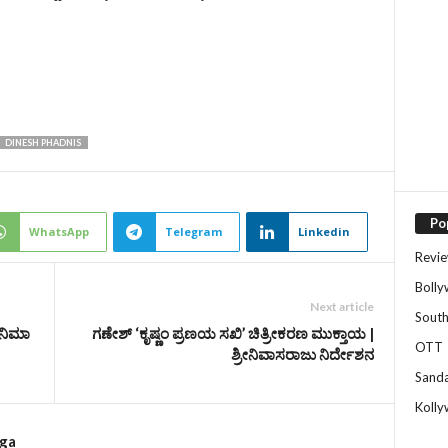
DINESH PHADNIS
Po
WhatsApp
Telegram
Linkedin
Revi
Boll
Next article
Sout
ಿನಿಮಾ
ಗಣೇಶ್ ‘ಕೃಷ್ಣಂ ಪ್ರಣಯ ಸಖಿ’ ಚಿತ್ರೀಕರಣ ಮುಕ್ತಾಯ |
OTT
ಶ್ರೀನಿವಾಸರಾಜು ನಿರ್ದೇಶನ
Sand
Koll
rga