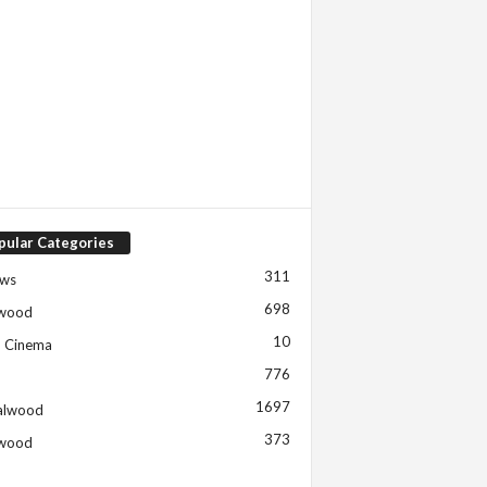
pular Categories
311
ews
698
ywood
10
h Cinema
776
1697
alwood
373
ywood