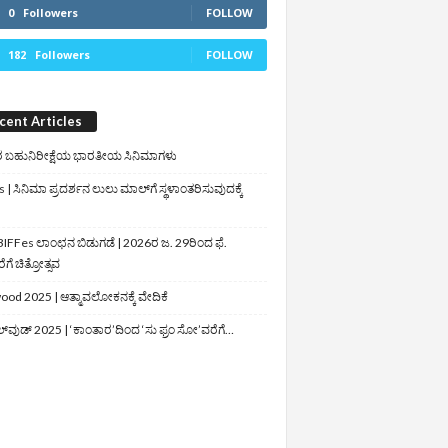
0
Followers
FOLLOW
182
Followers
FOLLOW
cent Articles
 ಬಹುನಿರೀಕ್ಷೆಯ ಭಾರತೀಯ ಸಿನಿಮಾಗಳು
 | ಸಿನಿಮಾ ಪ್ರದರ್ಶನ ಲುಲು ಮಾಲ್‌ಗೆ ಸ್ಥಳಾಂತರಿಸುವುದಕ್ಕೆ
IFFes ಲಾಂಛನ ಬಿಡುಗಡೆ | 2026ರ ಜ. 29ರಿಂದ ಫೆ.
ಗೆ ಚಿತ್ರೋತ್ಸವ
ood 2025 | ಆತ್ಮಾವಲೋಕನಕ್ಕೆ ವೇದಿಕೆ
ಲ್‌ವುಡ್‌ 2025 | ‘ಕಾಂತಾರ’ದಿಂದ ‘ಸು ಫ್ರಂ ಸೋ’ವರೆಗೆ…