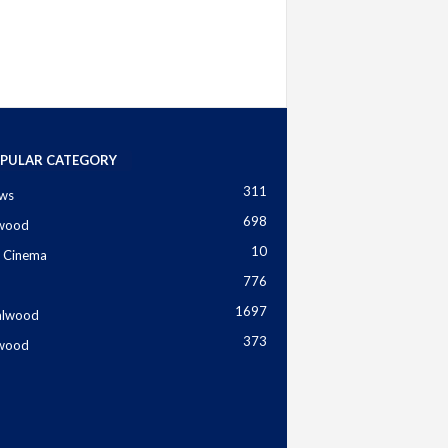
PULAR CATEGORY
311
ws
698
ywood
10
 Cinema
776
1697
alwood
373
ywood