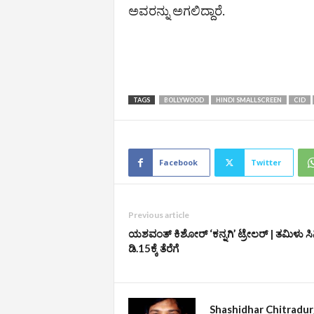
ಅವರನ್ನು ಅಗಲಿದ್ದಾರೆ.
TAGS
BOLLYWOOD
HINDI SMALLSCREEN
CID
Facebook
Twitter
Previous article
ಯಶವಂತ್ ಕಿಶೋರ್ ‘ಕನ್ನಗಿ’ ಟ್ರೇಲರ್‌ | ತಮಿಳು ಸ
ಡಿ.15ಕ್ಕೆ ತೆರೆಗೆ
Shashidhar Chitradu