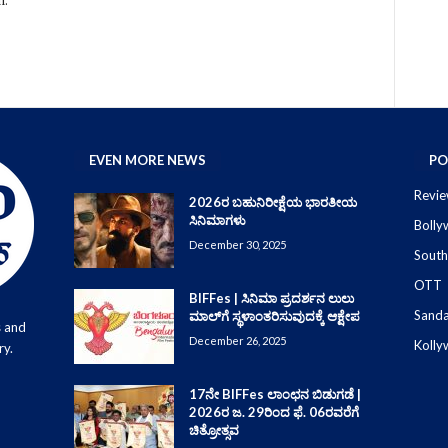
l.
EVEN MORE NEWS
PO
Revie
2026ರ ಬಹುನಿರೀಕ್ಷೆಯ ಭಾರತೀಯ
ಸಿನಿಮಾಗಳು
Boll
December 30, 2025
South
OTT
BIFFes | ಸಿನಿಮಾ ಪ್ರದರ್ಶನ ಲುಲು
Sand
ಮಾಲ್‌ಗೆ ಸ್ಥಳಾಂತರಿಸುವುದಕ್ಕೆ ಆಕ್ಷೇಪ
s and
December 26, 2025
Koll
ry.
17ನೇ BIFFes ಲಾಂಛನ ಬಿಡುಗಡೆ |
2026ರ ಜ. 29ರಿಂದ ಫೆ. 06ರವರೆಗೆ
ಚಿತ್ರೋತ್ಸವ