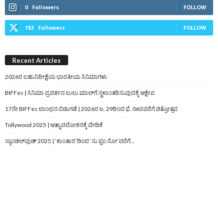
0
Followers
FOLLOW
182
Followers
FOLLOW
Recent Articles
2026ರ ಬಹುನಿರೀಕ್ಷೆಯ ಭಾರತೀಯ ಸಿನಿಮಾಗಳು
BIFFes | ಸಿನಿಮಾ ಪ್ರದರ್ಶನ ಲುಲು ಮಾಲ್‌ಗೆ ಸ್ಥಳಾಂತರಿಸುವುದಕ್ಕೆ ಆಕ್ಷೇಪ
17ನೇ BIFFes ಲಾಂಛನ ಬಿಡುಗಡೆ | 2026ರ ಜ. 29ರಿಂದ ಫೆ. 06ರವರೆಗೆ ಚಿತ್ರೋತ್ಸವ
Tollywood 2025 | ಆತ್ಮಾವಲೋಕನಕ್ಕೆ ವೇದಿಕೆ
ಸ್ಯಾಂಡಲ್‌ವುಡ್‌ 2025 | ‘ಕಾಂತಾರ’ದಿಂದ ‘ಸು ಫ್ರಂ ಸೋ’ವರೆಗೆ…