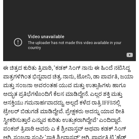
ಈ ಚಿತ್ರದ ಕುರಿತು ತ್ರಿಪಾಠಿ, ‘ಕಡಕ್ ಸಿಂಗ್ ನಾನು ಈ ಹಿಂದೆ ನಟಿಸಿದ್ದ
ಪಾತ್ರಗಳಿಗಿಂತ ಭಿನ್ನವಾದ ಚಿತ್ರ. ನಾನು, ಟೋನಿ, ಡಾ ಪಾರ್ವತಿ, ಜಯಾ
ಮತ್ತು ಸಂಜನಾ ಅವರಂತಹ ಯುವ ಮತ್ತು ಉತ್ಸಾಹಿಗಳು ಹಾಗೂ
ಅದ್ಭುತ ಪ್ರತಿಭೆಗಳೊಂದಿಗೆ ಕೆಲಸ ಮಾಡಿದ್ದೇನೆ. ಎಲ್ಲರ ಶಕ್ತಿ ಮತ್ತು
ಆಸಕ್ತಿಯು ಗಮನಾರ್ಹವಾದದ್ದು. ಅಲ್ಲದೆ ಕಳೆದ ರಾತ್ರಿ IFFIನಲ್ಲಿ
ಟ್ರೇಲರ್ ಬಿಡುಗಡೆ ಮಾಡಿದ್ದೇವೆ. ಪ್ರೇಕ್ಷಕರು ಅದನ್ನು ಯಾವ ರೀತಿ
ಸ್ವೀಕರಿಸುತ್ತಾರೆ ಎನ್ನುವ ಕುರಿತು ಉತ್ಸುಕರಾಗಿದ್ದೇವೆ’ ಎಂದಿದ್ದಾರೆ.
ಪಂಕಜ್ ತ್ರಿಪಾಠಿ ಅವರು ಎ ಕೆ ಶ್ರೀವಾಸ್ತವ್ ಅಥವಾ ಕಡಕ್ ಸಿಂಗ್
ಆಗಿ, ಸಂಜನಾ ಸಂಘಿ ‘ಸಾಕ್ಷಿ ಶ್ರೀವಾಸ್ತವ್‌’ ಆಗಿ, ಪಾರ್ವತಿ ಟಿ ‘ಹೆಡ್