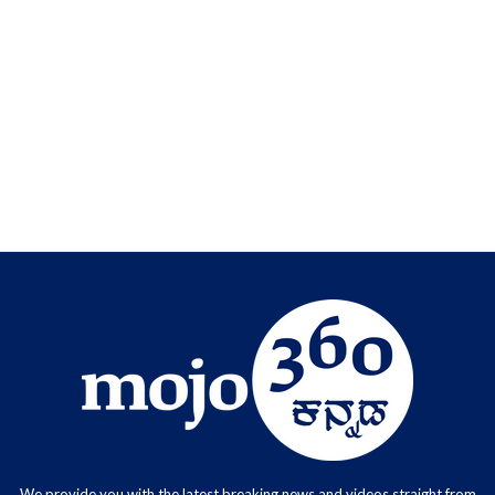
We provide you with the latest breaking news and videos straight from