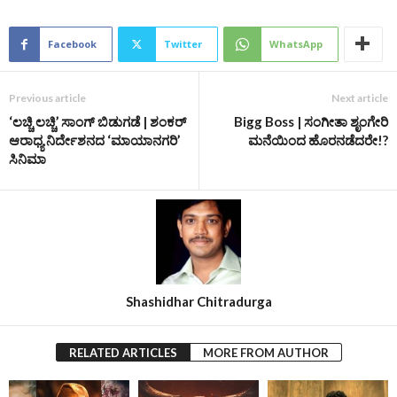
Facebook
Twitter
WhatsApp
Previous article
Next article
‘ಲಚ್ಚಿ ಲಚ್ಚಿ’ ಸಾಂಗ್‌ ಬಿಡುಗಡೆ | ಶಂಕರ್
Bigg Boss | ಸಂಗೀತಾ ಶೃಂಗೇರಿ
ಆರಾಧ್ಯ ನಿರ್ದೇಶನದ ‘ಮಾಯಾನಗರಿ’
ಮನೆಯಿಂದ ಹೊರನಡೆದರೇ!?
ಸಿನಿಮಾ
Shashidhar Chitradurga
RELATED ARTICLES
MORE FROM AUTHOR