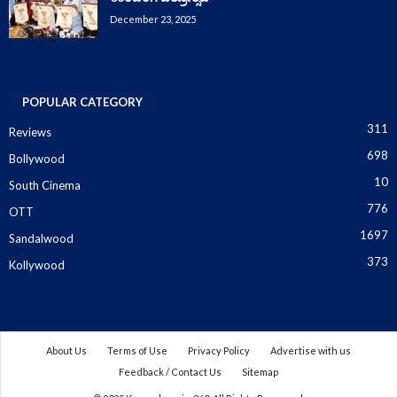
December 23, 2025
POPULAR CATEGORY
311
Reviews
698
Bollywood
10
South Cinema
776
OTT
1697
Sandalwood
373
Kollywood
About Us
Terms of Use
Privacy Policy
Advertise with us
Feedback / Contact Us
Sitemap