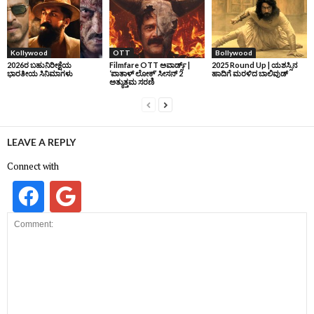
Kollywood
OTT
Bollywood
2026ರ ಬಹುನಿರೀಕ್ಷೆಯ
Filmfare OTT ಅವಾರ್ಡ್ಸ್‌ |
2025 Round Up | ಯಶಸ್ಸಿನ
ಭಾರತೀಯ ಸಿನಿಮಾಗಳು
‘ಪಾತಾಳ್‌ ಲೋಕ್‌’ ಸೀಸನ್‌ 2
ಹಾದಿಗೆ ಮರಳಿದ ಬಾಲಿವುಡ್‌
ಅತ್ಯುತ್ತಮ ಸರಣಿ
LEAVE A REPLY
Connect with