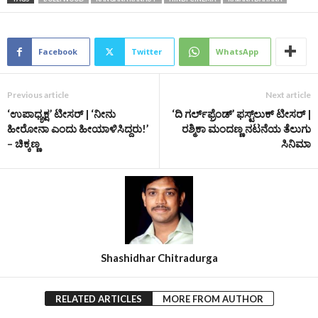
Facebook
Twitter
WhatsApp
Previous article
Next article
‘ಉಪಾಧ್ಯಕ್ಷ’ ಟೀಸರ್‌ | ‘ನೀನು
‘ದಿ ಗರ್ಲ್‌ಫ್ರೆಂಡ್‌’ ಫಸ್ಟ್‌ಲುಕ್‌ ಟೀಸರ್ |
ಹೀರೋನಾ ಎಂದು ಹೀಯಾಳಿಸಿದ್ದರು!’
ರಶ್ಮಿಕಾ ಮಂದಣ್ಣ ನಟನೆಯ ತೆಲುಗು
– ಚಿಕ್ಕಣ್ಣ
ಸಿನಿಮಾ
Shashidhar Chitradurga
RELATED ARTICLES
MORE FROM AUTHOR