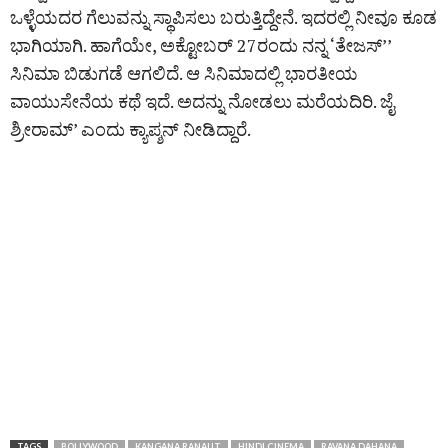
ಒಳ್ಳೆಯದರ ಗೆಲುವನ್ನು ಸ್ಥಾಪಿಸಲು ಬರುತ್ತಿದ್ದೇನೆ. ಇದರಲ್ಲಿ ನೀವೂ ಕೂಡ
ಭಾಗಿಯಾಗಿ. ಹಾಗೆಯೇ, ಅಕ್ಟೋಬರ್​ 27ರಂದು ನನ್ನ ‘ತೇಜಸ್’’
ಸಿನಿಮಾ ಬಿಡುಗಡೆ​ ಆಗಲಿದೆ. ಆ ಸಿನಿಮಾದಲ್ಲಿ ಭಾರತೀಯ
ವಾಯುಸೇನೆಯ ಕಥೆ ಇದೆ. ಅದನ್ನು ನೋಡಲು ಮರೆಯದಿರಿ. ಜೈ
ಶ್ರೀರಾಮ್​’ ಎಂದು ಕ್ಯಾಪ್ಶನ್‌ ನೀಡಿದ್ದಾರೆ.
TAGS
BOLLYWOOD
KANGANA RANAUT
HINDI CINEMA
RAVANA DAHANA