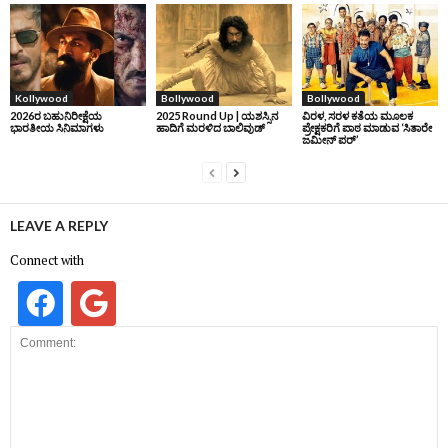
Kollywood
Bollywood
Bollywood
2026ರ ಬಹುನಿರೀಕ್ಷೆಯ
2025 Round Up | ಯಶಸ್ಸಿನ
ವಿರಳ, ಸರಳ ಕತೆಯ ಮೂಲಕ
ಭಾರತೀಯ ಸಿನಿಮಾಗಳು
ಹಾದಿಗೆ ಮರಳಿದ ಬಾಲಿವುಡ್‌
ಪ್ರೇಕ್ಷಕರಿಗೆ ಪಾಠ ಮಾಡುವ ‘ಸಿತಾರೇ
ಜಮೀನ್‌ ಪರ್’
LEAVE A REPLY
Connect with