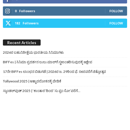
0
Followers
FOLLOW
182
Followers
FOLLOW
Recent Articles
2026ರ ಬಹುನಿರೀಕ್ಷೆಯ ಭಾರತೀಯ ಸಿನಿಮಾಗಳು
BIFFes | ಸಿನಿಮಾ ಪ್ರದರ್ಶನ ಲುಲು ಮಾಲ್‌ಗೆ ಸ್ಥಳಾಂತರಿಸುವುದಕ್ಕೆ ಆಕ್ಷೇಪ
17ನೇ BIFFes ಲಾಂಛನ ಬಿಡುಗಡೆ | 2026ರ ಜ. 29ರಿಂದ ಫೆ. 06ರವರೆಗೆ ಚಿತ್ರೋತ್ಸವ
Tollywood 2025 | ಆತ್ಮಾವಲೋಕನಕ್ಕೆ ವೇದಿಕೆ
ಸ್ಯಾಂಡಲ್‌ವುಡ್‌ 2025 | ‘ಕಾಂತಾರ’ದಿಂದ ‘ಸು ಫ್ರಂ ಸೋ’ವರೆಗೆ…