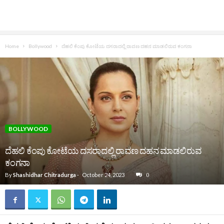
Home
Bollywood
ದೆಹಲಿ ಕೆಂಪು ಕೋಟೆಯ ದಸರಾದಲ್ಲಿ ರಾವಣ ದಹನ ಮಾಡಲಿರುವ ಕಂಗನಾ
BOLLYWOOD
ದೆಹಲಿ ಕೆಂಪು ಕೋಟೆಯ ದಸರಾದಲ್ಲಿ ರಾವಣ ದಹನ ಮಾಡಲಿರುವ
ಕಂಗನಾ
By
Shashidhar Chitradurga
-
October 24, 2023
0