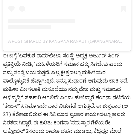
A POST SHARED BY KANGANA RANAUT (@KANGANARANAUT)
ಈ ಬಗ್ಗೆ ‘ಲವಕುಶ ರಾಮ್​ಲೀಲಾ ಸಂಸ್ಥೆ’ ಅಧ್ಯಕ್ಷ ಅರ್ಜುನ್​ ಸಿಂಗ್​
ಪ್ರತಿಕ್ರಿಯೆ ನೀಡಿ, ‘ಮಹಿಳೆಯರಿಗೆ ಸಮಾನ ಹಕ್ಕು ಸಿಗಬೇಕು ಎಂದು
ನಮ್ಮ ಸಂಸ್ಥೆ ಬಯಸುತ್ತದೆ. ಎಲ್ಲ ಕ್ಷೇತ್ರದಲ್ಲೂ ಮಹಿಳೆಯರ
ಪಾಲ್ಗೊಳ್ಳುವಿಕೆ ಹೆಚ್ಚಾಗುತ್ತಿದೆ. ಇನ್ನೂ ಸುಧಾರಣೆ ಆಗುವುದು ಬಾಕಿ ಇದೆ.
ಮಹಿಳಾ ಮೀಸಲಾತಿ ಮಸೂದೆಯು ನಮ್ಮ ದೇಶ ಮತ್ತು ಸಮಾಜದ
ಅಭಿವೃದ್ಧಿಗೆ ಸಹಕಾರಿ ಆಗಲಿದೆ’ ಎಂದು ಹೇಳಿದ್ದಾರೆ. ಕಂಗನಾ​ ನಟನೆಯ
‘ತೇಜಸ್’ ಸಿನಿಮಾ ಇದೇ ವಾರ ಬಿಡುಗಡೆ ಆಗುತ್ತಿದೆ. ಈ ಶುಕ್ರವಾರ (ಅ
27) ತೆರೆಕಾಣಲಿರುವ ಈ ಸಿನಿಮಾದ ಪ್ರಚಾರ ಕಾರ್ಯದಲ್ಲೂ ಅವರು
ನಿರತರಾಗಿದ್ದಾರೆ. ಈ ಕುರಿತು ಕಂಗನಾ ‘ನಮಸ್ಕಾರ ಗೆಳೆಯರೇ
ಅಕ್ಟೋಬರ್​ 24ರಂದು ರಾವಣ ದಹನ ಮಾಡಲು, ಕೆಟ್ಟದ್ದರ ಮೇಲೆ