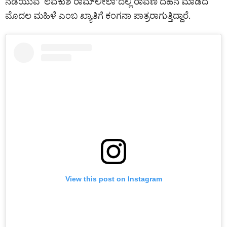
ನಡೆಯುವ ‘ಲವಕುಶ ರಾಮ್​ಲೀಲಾ’ದಲ್ಲಿ ರಾವಣ ದಹನ ಮಾಡಿದ
ಮೊದಲ ಮಹಿಳೆ ಎಂಬ ಖ್ಯಾತಿಗೆ ಕಂಗನಾ ಪಾತ್ರರಾಗುತ್ತಿದ್ದಾರೆ.
View this post on Instagram