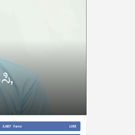
ಸಿ,
3,687
Fans
LIKE