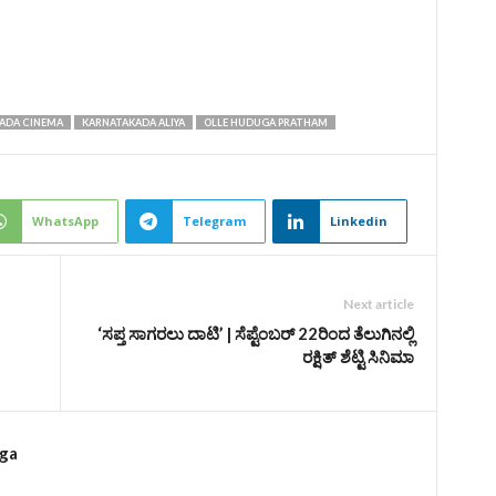
ADA CINEMA
KARNATAKADA ALIYA
OLLE HUDUGA PRATHAM
WhatsApp
Telegram
Linkedin
Next article
‘ಸಪ್ತ ಸಾಗರಲು ದಾಟಿ’ | ಸೆಪ್ಟೆಂಬರ್‌ 22ರಿಂದ ತೆಲುಗಿನಲ್ಲಿ
ರಕ್ಷಿತ್‌ ಶೆಟ್ಟಿ ಸಿನಿಮಾ
rga