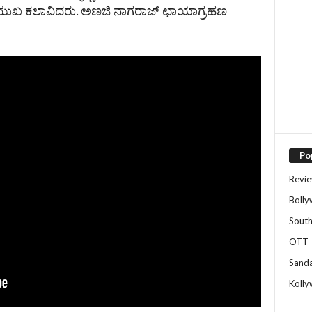
ರಮುಖ ಕಲಾವಿದರು. ಅಣಜಿ ನಾಗರಾಜ್‌ ಛಾಯಾಗ್ರಹಣ
Po
Revi
Boll
Sout
OTT
Sand
Koll