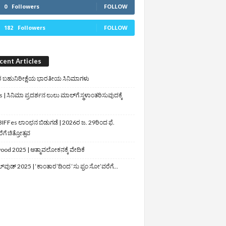
0
Followers
FOLLOW
182
Followers
FOLLOW
cent Articles
 ಬಹುನಿರೀಕ್ಷೆಯ ಭಾರತೀಯ ಸಿನಿಮಾಗಳು
 | ಸಿನಿಮಾ ಪ್ರದರ್ಶನ ಲುಲು ಮಾಲ್‌ಗೆ ಸ್ಥಳಾಂತರಿಸುವುದಕ್ಕೆ
IFFes ಲಾಂಛನ ಬಿಡುಗಡೆ | 2026ರ ಜ. 29ರಿಂದ ಫೆ.
ಗೆ ಚಿತ್ರೋತ್ಸವ
ood 2025 | ಆತ್ಮಾವಲೋಕನಕ್ಕೆ ವೇದಿಕೆ
ಲ್‌ವುಡ್‌ 2025 | ‘ಕಾಂತಾರ’ದಿಂದ ‘ಸು ಫ್ರಂ ಸೋ’ವರೆಗೆ…