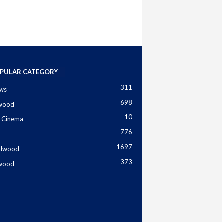
PULAR CATEGORY
311
ws
698
ywood
10
 Cinema
776
1697
alwood
373
ywood