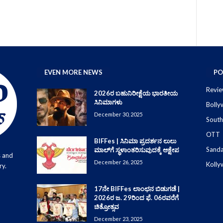
EVEN MORE NEWS
PO
Revie
2026ರ ಬಹುನಿರೀಕ್ಷೆಯ ಭಾರತೀಯ
ಸಿನಿಮಾಗಳು
Boll
December 30, 2025
South
OTT
BIFFes | ಸಿನಿಮಾ ಪ್ರದರ್ಶನ ಲುಲು
Sand
ಮಾಲ್‌ಗೆ ಸ್ಥಳಾಂತರಿಸುವುದಕ್ಕೆ ಆಕ್ಷೇಪ
s and
December 26, 2025
Koll
ry.
17ನೇ BIFFes ಲಾಂಛನ ಬಿಡುಗಡೆ |
2026ರ ಜ. 29ರಿಂದ ಫೆ. 06ರವರೆಗೆ
ಚಿತ್ರೋತ್ಸವ
December 23, 2025