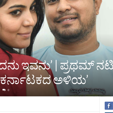
ದನು ಇವನು’ | ಪ್ರಥಮ್‌ ನಟಿ
ವ ‘ಕರ್ನಾಟಕದ ಅಳಿಯ’
0