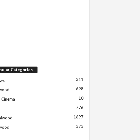
pular Categories
311
ews
698
ywood
10
h Cinema
776
1697
alwood
373
ywood