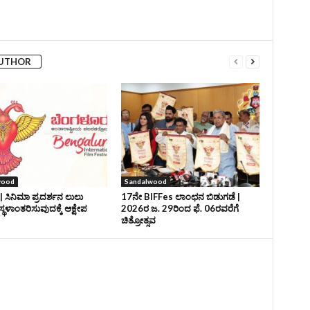
AUTHOR
wood
Sandalwood
| ಸಿನಿಮಾ ಪ್ರದರ್ಶನ ಲುಲು
17ನೇ BIFFes ಲಾಂಛನ ಬಿಡುಗಡೆ |
ಸ್ಥಳಾಂತರಿಸುವುದಕ್ಕೆ ಆಕ್ಷೇಪ
2026ರ ಜ. 29ರಿಂದ ಫೆ. 06ರವರೆಗೆ
ಚಿತ್ರೋತ್ಸವ