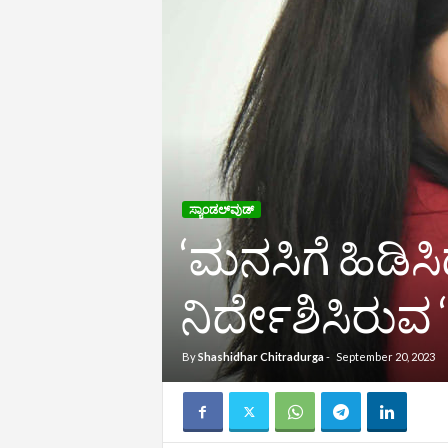
ಸ್ಯಾಂಡಲ್‌ವುಡ್‌
‘ಮನಸಿಗೆ ಹಿಡಿಸಿ
ನಿರ್ದೇಶಿಸಿರು
By
Shashidhar Chitradurga
-
September 20, 2023