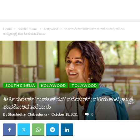
Home
South Cinema
Kollywood
ಕೀರ್ತಿ ಸುರೇರ್ಶ್ ‘ಗುಡ್‌ಲಕ್ ಸಖಿ’ ನವೆಂಬರ್‌ಗೆ; ನಟಿಯ
ಹುಟ್ಟುಹಬ್ಬಕ್ಕೆ ಶುಭಕೋರಿದ ತಾರೆಯರು
SOUTH CINEMA
KOLLYWOOD
TOLLYWOOD
ಕೀರ್ತಿ ಸುರೇರ್ಶ್ ‘ಗುಡ್‌ಲಕ್ ಸಖಿ’ ನವೆಂಬರ್‌ಗೆ; ನಟಿಯ ಹುಟ್ಟುಹಬ್ಬಕ್ಕೆ
ಶುಭಕೋರಿದ ತಾರೆಯರು
By
Shashidhar Chitradurga
-
October 18, 2021
0