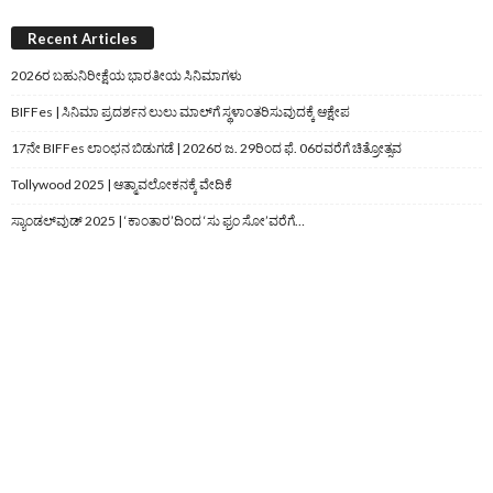
Recent Articles
2026ರ ಬಹುನಿರೀಕ್ಷೆಯ ಭಾರತೀಯ ಸಿನಿಮಾಗಳು
BIFFes | ಸಿನಿಮಾ ಪ್ರದರ್ಶನ ಲುಲು ಮಾಲ್‌ಗೆ ಸ್ಥಳಾಂತರಿಸುವುದಕ್ಕೆ ಆಕ್ಷೇಪ
17ನೇ BIFFes ಲಾಂಛನ ಬಿಡುಗಡೆ | 2026ರ ಜ. 29ರಿಂದ ಫೆ. 06ರವರೆಗೆ ಚಿತ್ರೋತ್ಸವ
Tollywood 2025 | ಆತ್ಮಾವಲೋಕನಕ್ಕೆ ವೇದಿಕೆ
ಸ್ಯಾಂಡಲ್‌ವುಡ್‌ 2025 | ‘ಕಾಂತಾರ’ದಿಂದ ‘ಸು ಫ್ರಂ ಸೋ’ವರೆಗೆ…