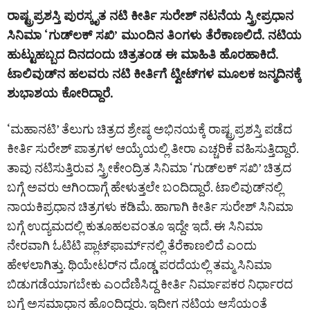
ರಾಷ್ಟ್ರಪ್ರಶಸ್ತಿ ಪುರಸ್ಕೃತ ನಟಿ ಕೀರ್ತಿ ಸುರೇಶ್‌ ನಟನೆಯ ಸ್ತ್ರೀಪ್ರಧಾನ
ಸಿನಿಮಾ ‘ಗುಡ್‌ಲಕ್ ಸಖಿ’ ಮುಂದಿನ ತಿಂಗಳು ತೆರೆಕಾಣಲಿದೆ. ನಟಿಯ
ಹುಟ್ಟುಹಬ್ಬದ ದಿನದಂದು ಚಿತ್ರತಂಡ ಈ ಮಾಹಿತಿ ಹೊರಹಾಕಿದೆ.
ಟಾಲಿವುಡ್‌ನ ಹಲವರು ನಟಿ ಕೀರ್ತಿಗೆ ಟ್ವೀಟ್‌ಗಳ ಮೂಲಕ ಜನ್ಮದಿನಕ್ಕೆ
ಶುಭಾಶಯ ಕೋರಿದ್ದಾರೆ.
‘ಮಹಾನಟಿ’ ತೆಲುಗು ಚಿತ್ರದ ಶ್ರೇಷ್ಠ ಅಭಿನಯಕ್ಕೆ ರಾಷ್ಟ್ರಪ್ರಶಸ್ತಿ ಪಡೆದ
ಕೀರ್ತಿ ಸುರೇಶ್‌ ಪಾತ್ರಗಳ ಆಯ್ಕೆಯಲ್ಲಿ ತೀರಾ ಎಚ್ಚರಿಕೆ ವಹಿಸುತ್ತಿದ್ದಾರೆ.
ತಾವು ನಟಿಸುತ್ತಿರುವ ಸ್ತ್ರೀಕೇಂದ್ರಿತ ಸಿನಿಮಾ ‘ಗುಡ್‌ಲಕ್‌ ಸಖಿ’ ಚಿತ್ರದ
ಬಗ್ಗೆ ಅವರು ಆಗಿಂದಾಗ್ಗೆ ಹೇಳುತ್ತಲೇ ಬಂದಿದ್ದಾರೆ. ಟಾಲಿವುಡ್‌ನಲ್ಲಿ
ನಾಯಕಿಪ್ರಧಾನ ಚಿತ್ರಗಳು ಕಡಿಮೆ. ಹಾಗಾಗಿ ಕೀರ್ತಿ ಸುರೇಶ್‌ ಸಿನಿಮಾ
ಬಗ್ಗೆ ಉದ್ಯಮದಲ್ಲಿ ಕುತೂಹಲವಂತೂ ಇದ್ದೇ ಇದೆ. ಈ ಸಿನಿಮಾ
ನೇರವಾಗಿ ಓಟಿಟಿ ಪ್ಲಾಟ್‌ಫಾರ್ಮ್‌ನಲ್ಲಿ ತೆರೆಕಾಣಲಿದೆ ಎಂದು
ಹೇಳಲಾಗಿತ್ತು. ಥಿಯೇಟರ್‌ನ ದೊಡ್ಡ ಪರದೆಯಲ್ಲಿ ತಮ್ಮ ಸಿನಿಮಾ
ಬಿಡುಗಡೆಯಾಗಬೇಕು ಎಂದೆಣಿಸಿದ್ದ ಕೀರ್ತಿ ನಿರ್ಮಾಪಕರ ನಿರ್ಧಾರದ
ಬಗ್ಗೆ ಅಸಮಾಧಾನ ಹೊಂದಿದ್ದರು. ಇದೀಗ ನಟಿಯ ಆಸೆಯಂತೆ