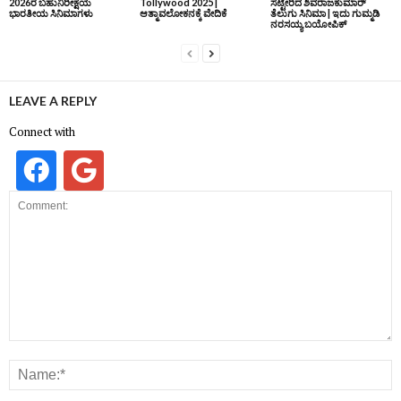
2026ರ ಬಹುನಿರೀಕ್ಷೆಯ
Tollywood 2025 |
ಸೆಟ್ಟೇರಿದ ಶಿವರಾಜಕುಮಾರ್‌
ಭಾರತೀಯ ಸಿನಿಮಾಗಳು
ಆತ್ಮಾವಲೋಕನಕ್ಕೆ ವೇದಿಕೆ
ತೆಲುಗು ಸಿನಿಮಾ | ಇದು ಗುಮ್ಮಡಿ
ನರಸಯ್ಯ ಬಯೋಪಿಕ್‌
LEAVE A REPLY
Connect with