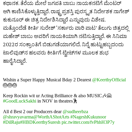
ಕಥಾನಕ. ತೆರೆಯ ಮೇಲೆ ಜಗಪತಿ ಬಾಬು ನಾಯಕನಟಿಗೆ ಮೆಂಟರ್‌
ಆಗಿ ಕಾಣಿಸಿಕೊಳ್ಳುತ್ತಿದ್ದಾರೆ. ರಾಷ್ಟ್ರಪ್ರಶಸ್ತಿ ಪುರಸ್ಕೃತ ನಿರ್ದೇಶಕ ನಾಗೇಶ್
ಕುಕುನೂರ್‌ ಈ ಚಿತ್ರ ನಿರ್ದೇಶಿಸಿದ್ದಾರೆ ಎನ್ನುವುದು ವಿಶೇಷ.
ಮತ್ತೊಂದೆಡೆ ಕೀರ್ತಿ ಸುರೇಶ್‌ ‘ಸರ್ಕಾರು ವಾರಿ ಪಾಟ’ ತೆಲುಗು ಚಿತ್ರದಲ್ಲಿ
ಮಹೇಶ್ ಬಾಬು ಅವರಿಗೆ ನಾಯಕಿಯಾಗಿ ನಟಿಸುತ್ತಿದ್ದಾರೆ. ಈ ಸಿನಿಮಾ
2022ರ ಸಂಕ್ರಾಂತಿಗೆ ಬಿಡುಗಡೆಯಾಗಲಿದೆ. ನಿನ್ನೆ ಹುಟ್ಟುಹಬ್ಬದಂದು
ಟಾಲಿವುಡ್‌ನ ಹಲವರು ಕೀರ್ತಿಗೆ ಟ್ವೀಟ್‌ಗಳ ಮೂಲಕ ಶುಭ
ಹಾರೈಸಿದ್ದಾರೆ.
Wishin a Super Happy Musical Bday 2 Dearest
@KeerthyOfficial
🎂🎂🎂
Keep Rockin wit ur Acting Brilliance & also MUSIC🎶🤗
#GoodLuckSakhi
in NOV in theatres🕺
All d Best 2 our Producers dear
@sudheerbza
@shravyavarma
@WorthAShotArts
#NageshKukunoor
#DilRaju
#HBDKeerthySuresh
pic.twitter.com/fvPhhH3P7y