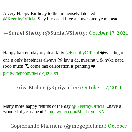
A very Happy Birthday to the immensely talented
@KeerthyOfficial
Stay blessed. Have an awesome year ahead.
— Suniel Shetty (@SunielVShetty)
October 17, 2021
Happy happy bday my dear kitty
@KeerthyOfficial
❤️wishing u
one n only happiness always 😘 luv u de, missing u & nyke papa
sooo much 🥰 come fast celebration is pending ❤️
pic.twitter.com/dMYZjkCQzl
— Priya Mohan (@priyaatlee)
October 17, 2021
Many more happy returns of the day
@KeerthyOfficial
..have a
wonderful year ahead !!
pic.twitter.com/MlTLqyqTSX
— Gopichandh Malineni (@megopichand)
October