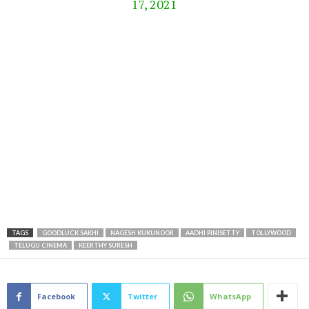
17, 2021
TAGS
GOODLUCK SAKHI
NAGESH KUKUNOOR
AADHI PINISETTY
TOLLYWOOD
TELUGU CINEMA
KEERTHY SURESH
Facebook
Twitter
WhatsApp