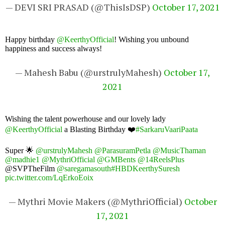
— DEVI SRI PRASAD (@ThisIsDSP)
October 17, 2021
Happy birthday
@KeerthyOfficial
! Wishing you unbound
happiness and success always!
— Mahesh Babu (@urstrulyMahesh)
October 17,
2021
Wishing the talent powerhouse and our lovely lady
@KeerthyOfficial
a Blasting Birthday ❤️
#SarkaruVaariPaata
Super 🌟
@urstrulyMahesh
@ParasuramPetla
@MusicThaman
@madhie1
@MythriOfficial
@GMBents
@14ReelsPlus
@SVPTheFilm
@saregamasouth
#HBDKeerthySuresh
pic.twitter.com/LqErkoEoix
— Mythri Movie Makers (@MythriOfficial)
October
17, 2021