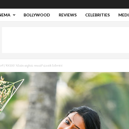
NEMA
BOLLYWOOD
REVIEWS
CELEBRITIES
MEDI
‌ | ‘RX100’ ಸಿನಿಮಾ ಖ್ಯಾತಿಯ ಅಜಯ್‌ ಭೂಪತಿ ನಿರ್ದೇಶನ