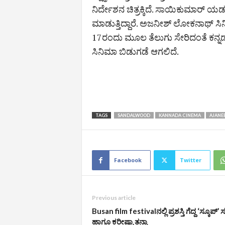
ನಿರ್ದೇಶನ ಚಿತ್ರಕ್ಕಿದೆ. ಸಾಯಿಕುಮಾರ್ ಯಡ
ಮಾಡುತ್ತಿದ್ದಾರೆ. ಅಜನೀಶ್​ ಲೋಕನಾಥ್​ 
17ರಂದು ಮೂಲ ತೆಲುಗು ಸೇರಿದಂತೆ ಕನ್ನ
ಸಿನಿಮಾ ಬಿಡುಗಡೆ ಆಗಲಿದೆ.
TAGS
SANDALWOOD
KANNADA CINEMA
AJANE
Facebook
Twitter
Previous article
Busan film festivalನಲ್ಲಿ ಪ್ರಶಸ್ತಿ ಗೆದ್ದ ‘ಸ್ಕೂಪ್‌’
ಹಾಗೂ ಕರೀಷ್ಮಾ ತನ್ನಾ