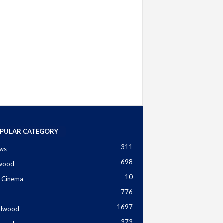
PULAR CATEGORY
311
ws
698
ywood
10
 Cinema
776
1697
alwood
373