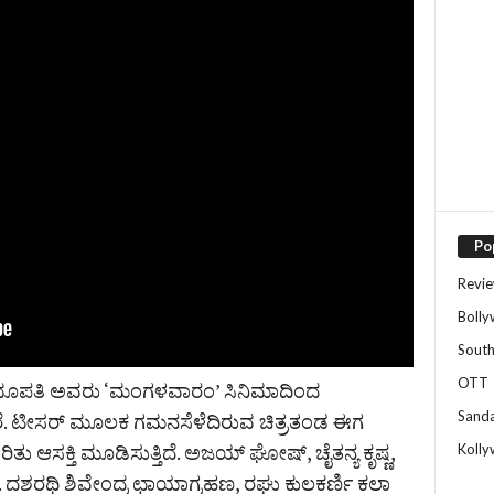
Po
Revi
Boll
Sout
OTT
್ ಭೂಪತಿ ಅವರು ‘ಮಂಗಳವಾರಂ’ ಸಿನಿಮಾದಿಂದ
Sand
ದಾರೆ. ಟೀಸರ್ ಮೂಲಕ ಗಮನಸೆಳೆದಿರುವ ಚಿತ್ರತಂಡ ಈಗ
ಿತು ಆಸಕ್ತಿ ಮೂಡಿಸುತ್ತಿದೆ. ಅಜಯ್ ಘೋಷ್, ಚೈತನ್ಯ ಕೃಷ್ಣ,
Koll
ರು. ದಶರಥಿ ಶಿವೇಂದ್ರ ಛಾಯಾಗ್ರಹಣ, ರಘು ಕುಲಕರ್ಣಿ ಕಲಾ