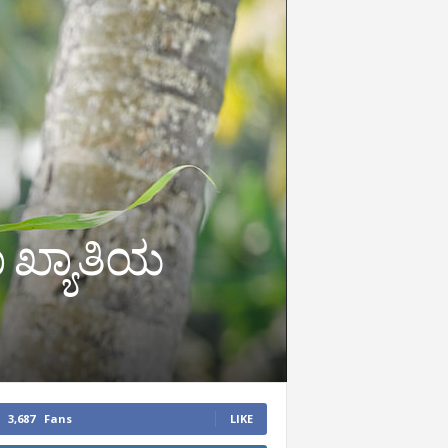
 ಖ್ಯಾತಿಯ
3,687
Fans
LIKE