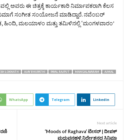
ವಲ್ಲಿ ಅವರು ಈ ಚಿತ್ರಕ್ಕೆ ಕಾರ್ಯಕಾರಿ ನಿರ್ಮಾಪಕರಾಗಿ ಕೆಲಸ
ಸಿನಿಮಾಗೆ ಸಂಗೀತ ಸಂಯೋಜನೆ ಮಾಡಿದ್ದಾರೆ. ನವೆಂಬರ್‌
ಡ, ಹಿಂದಿ, ಮಲಯಾಳಂ ಮತ್ತು ತಮಿಳಿನಲ್ಲಿ ‘ಮಂಗಳವಾರಂ’
ESH LOKNATH
AJAY BHUPATHI
PAYAL RAJPUT
MANGALAVARAM
AJMAL
WhatsApp
Telegram
Linkedin
Next article
 ಸರಣಿ
‘Moods of Raghava’ ಟೀಸರ್‌ | ದೀಪಕ್‌
ಮಧುವನಹಳ್ಳಿ ನಿರ್ದೇಶನದ ಸಿನಿಮಾ