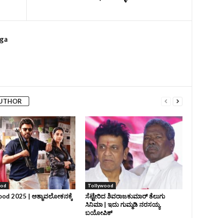
rga
AUTHOR
ood
Tollywood
od 2025 | ಆತ್ಮಾವಲೋಕನಕ್ಕೆ
ಸೆಟ್ಟೇರಿದ ಶಿವರಾಜಕುಮಾರ್‌ ತೆಲುಗು
ಸಿನಿಮಾ | ಇದು ಗುಮ್ಮಡಿ ನರಸಯ್ಯ
ಬಯೋಪಿಕ್‌