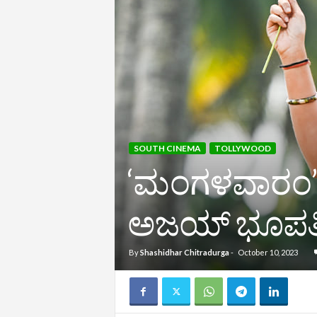
SOUTH CINEMA
TOLLYWOOD
‘ಮಂಗಳವಾರಂ’ ಸ
ಅಜಯ್‌ ಭೂಪತಿ
By
Shashidhar Chitradurga
-
October 10, 2023