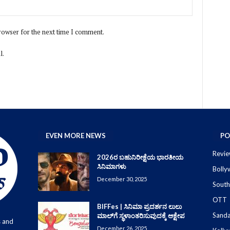
rowser for the next time I comment.
l.
EVEN MORE NEWS
PO
Revie
2026ರ ಬಹುನಿರೀಕ್ಷೆಯ ಭಾರತೀಯ
ಸಿನಿಮಾಗಳು
Boll
December 30, 2025
South
OTT
BIFFes | ಸಿನಿಮಾ ಪ್ರದರ್ಶನ ಲುಲು
Sand
ಮಾಲ್‌ಗೆ ಸ್ಥಳಾಂತರಿಸುವುದಕ್ಕೆ ಆಕ್ಷೇಪ
s and
December 26, 2025