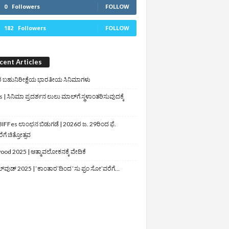
0
Followers
FOLLOW
182
Followers
FOLLOW
cent Articles
 ಬಹುನಿರೀಕ್ಷೆಯ ಭಾರತೀಯ ಸಿನಿಮಾಗಳು
 | ಸಿನಿಮಾ ಪ್ರದರ್ಶನ ಲುಲು ಮಾಲ್‌ಗೆ ಸ್ಥಳಾಂತರಿಸುವುದಕ್ಕೆ
IFFes ಲಾಂಛನ ಬಿಡುಗಡೆ | 2026ರ ಜ. 29ರಿಂದ ಫೆ.
ಗೆ ಚಿತ್ರೋತ್ಸವ
ood 2025 | ಆತ್ಮಾವಲೋಕನಕ್ಕೆ ವೇದಿಕೆ
ಲ್‌ವುಡ್‌ 2025 | ‘ಕಾಂತಾರ’ದಿಂದ ‘ಸು ಫ್ರಂ ಸೋ’ವರೆಗೆ…