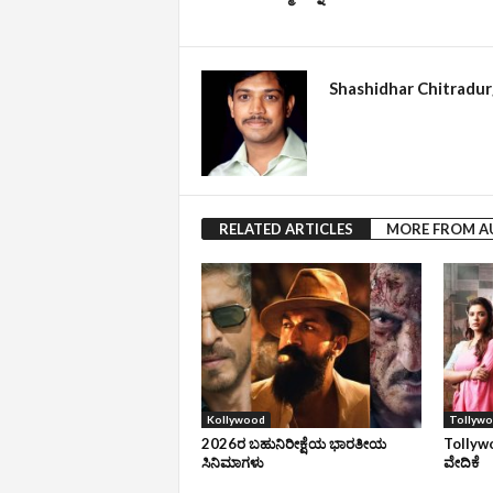
Shashidhar Chitradu
RELATED ARTICLES
MORE FROM 
Kollywood
Tollyw
2026ರ ಬಹುನಿರೀಕ್ಷೆಯ ಭಾರತೀಯ
Tollywo
ಸಿನಿಮಾಗಳು
ವೇದಿಕೆ