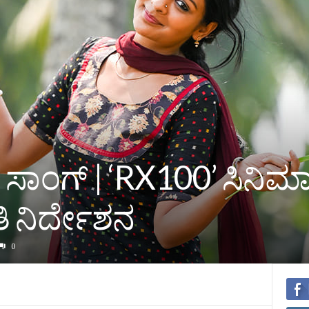
ಾಂಗ್‌ | ‘RX100’ ಸಿನಿಮಾ
 ನಿರ್ದೇಶನ
0