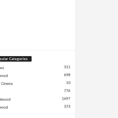
pular Categories
311
ews
698
ywood
10
h Cinema
776
1697
alwood
373
ywood