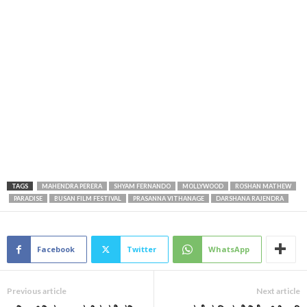
TAGS
MAHENDRA PERERA
SHYAM FERNANDO
MOLLYWOOD
ROSHAN MATHEW
PARADISE
BUSAN FILM FESTIVAL
PRASANNA VITHANAGE
DARSHANA RAJENDRA
Facebook
Twitter
WhatsApp
Previous article
Next article