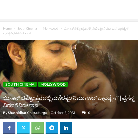
Home
South Cinema
Mollywood
ಬುಸಾನ್ ಚಿತ್ರೋತ್ಸವದಲ್ಲಿ ಮಣಿರತ್ನಂ ನಿರ್ಮಾಣದ ‘ಪ್ಯಾರಡೈಸ್’ |
ಪ್ರಸನ್ನ ವಿಥನಗೆ ನಿರ್ದೇಶನ
SOUTH CINEMA
MOLLYWOOD
ಬುಸಾನ್ ಚಿತ್ರೋತ್ಸವದಲ್ಲಿ ಮಣಿರತ್ನಂ ನಿರ್ಮಾಣದ ‘ಪ್ಯಾರಡೈಸ್’ | ಪ್ರಸನ್ನ
ವಿಥನಗೆ ನಿರ್ದೇಶನ
By
Shashidhar Chitradurga
-
October 5, 2023
0