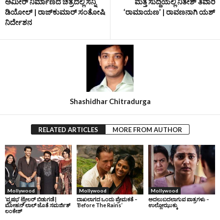
ಅಮೀರ್‌ ನಿರ್ಮಾಣದ ಚಿತ್ರದಲ್ಲಿ ಸನ್ನಿ
ಮತ್ತೆ ಸುದ್ದಿಯಲ್ಲಿ ನಿತೇಶ್‌ ತಿವಾರಿ
ಡಿಯೋಲ್‌ | ರಾಜ್‌ಕುಮಾರ್‌ ಸಂತೋಷಿ
‘ರಾಮಾಯಣ’ | ರಾವಣನಾಗಿ ಯಶ್‌
ನಿರ್ದೇಶನ
Shashidhar Chitradurga
RELATED ARTICLES
MORE FROM AUTHOR
Mollywood
Mollywood
Mollywood
‘ವೃಷಭ’ ಟ್ರೇಲರ್‌ ಬಿಡುಗಡೆ |
ದಾಖಲಾಗದ ಒಂದು ಪ್ರೇಮಕತೆ –
ಅದಲುಬದಲಾಗುವ ಪಾತ್ರಗಳು –
ಮೋಹನ್‌ ಲಾಲ್‌ ಜೊತೆ ಸಮರ್ಜಿತ್‌
‘Before The Rains’
ಉಲ್ಲೋಝುಕ್ಕು
ಲಂಕೇಶ್‌