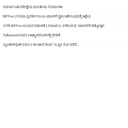
2026ರ ಬಹುನಿರೀಕ್ಷೆಯ ಭಾರತೀಯ ಸಿನಿಮಾಗಳು
BIFFes | ಸಿನಿಮಾ ಪ್ರದರ್ಶನ ಲುಲು ಮಾಲ್‌ಗೆ ಸ್ಥಳಾಂತರಿಸುವುದಕ್ಕೆ ಆಕ್ಷೇಪ
17ನೇ BIFFes ಲಾಂಛನ ಬಿಡುಗಡೆ | 2026ರ ಜ. 29ರಿಂದ ಫೆ. 06ರವರೆಗೆ ಚಿತ್ರೋತ್ಸವ
Tollywood 2025 | ಆತ್ಮಾವಲೋಕನಕ್ಕೆ ವೇದಿಕೆ
ಸ್ಯಾಂಡಲ್‌ವುಡ್‌ 2025 | ‘ಕಾಂತಾರ’ದಿಂದ ‘ಸು ಫ್ರಂ ಸೋ’ವರೆಗೆ…