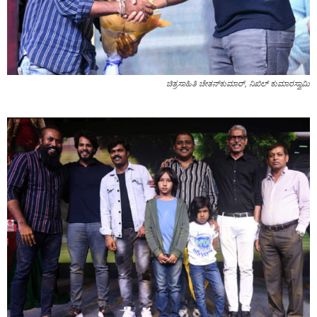
ಚಿತ್ರಸಾಹಿತಿ ಚೇತನ್‌ಕುಮಾರ್‌, ನಿಖಿಲ್ ಕುಮಾರಸ್ವಾಮಿ