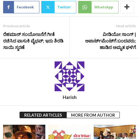
Facebook
Twitter
WhatsApp
Previous article
Next article
ರೆಹಮಾನ್ ಸಂಯೋಜನೆಗೆ ಗೀತೆ
ವೀಡಿಯೋ ಸಾಂಗ್ |
ರಚಿಸಿದ ವಾಸುಕಿ ವೈಭವ್; ಇದು ಶಿರಡಿ
ಅಪಾರ್ಟ್‌ಮೆಂಟ್‌ಗೆ ಬಂದವರು;
ಸಾಯಿ ಸ್ಮರಣೆ
ಹಾಡಿನ ಅಮೃತ ಘಳಿಗೆ
Harish
RELATED ARTICLES
MORE FROM AUTHOR