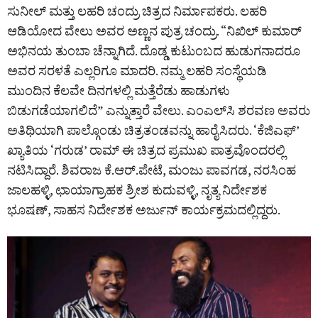
ಸುನೀಲ್ ಮತ್ತು ಲಹರಿ ಚಂದ್ರು ಚಿತ್ರದ ನಿರ್ಮಾಪಕರು. ಲಹರಿ
ಆಡಿಯೋದ ವೇಲು ಅವರ ಅಣ್ಣನ ಪುತ್ರ ಚಂದ್ರು. “ನಿಖಿಲ್ ಕುಮಾರ್
ಅಭಿನಯ ತುಂಬಾ ಚೆನ್ನಾಗಿದೆ. ದೊಡ್ಡ ಕುಟುಂಬದ ಹುಡುಗನಾದರೂ
ಅವರ ಸರಳತೆ ಎಲ್ಲರಿಗೂ ಮಾದರಿ. ನಮ್ಮ ಲಹರಿ ಸಂಸ್ಥೆಯಡಿ
ಮುಂದಿನ ಕೆಲವೇ ದಿನಗಳಲ್ಲಿ ಮತ್ತೆರೆಡು ಹಾಡುಗಳು
ಬಿಡುಗಡೆಯಾಗಲಿದೆ” ಎನ್ನುತ್ತಾರೆ ವೇಲು. ಎಂಎಲ್‌ಸಿ ಶರವಣ ಅವರು
ಅತಿಥಿಯಾಗಿ ಪಾಲ್ಗೊಂಡು ಚಿತ್ರತಂಡವನ್ನು ಹಾರೈಸಿದರು. ‘ಕೆಜಿಎಫ್‌’
ಖ್ಯಾತಿಯ ‘ಗರುಡ’ ರಾಮ್‌ ಈ ಚಿತ್ರದ ಪ್ರಮುಖ ಪಾತ್ರವೊಂದರಲ್ಲಿ
ನಟಿಸಿದ್ದಾರೆ. ಶಿವರಾಜ ಕೆ.ಆರ್‌.ಪೇಟೆ, ಮಂಜು ಪಾವಗಡ, ನರಸಿಂಹ
ಜಾಲಹಳ್ಳಿ, ಛಾಯಾಗ್ರಾಹಕ ಶ್ರೀಶ ಕುದುವಳ್ಳಿ, ನೃತ್ಯ ನಿರ್ದೇಶಕ
ಭೂಷಣ್, ಸಾಹಸ ನಿರ್ದೇಶಕ ಅರ್ಜುನ್ ಕಾರ್ಯಕ್ರಮದಲ್ಲಿದ್ದರು.