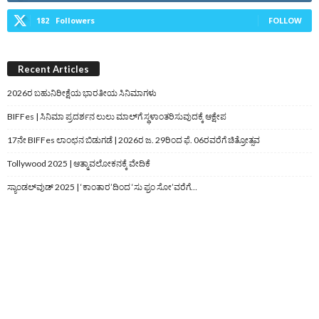
182
Followers
FOLLOW
Recent Articles
2026ರ ಬಹುನಿರೀಕ್ಷೆಯ ಭಾರತೀಯ ಸಿನಿಮಾಗಳು
BIFFes | ಸಿನಿಮಾ ಪ್ರದರ್ಶನ ಲುಲು ಮಾಲ್‌ಗೆ ಸ್ಥಳಾಂತರಿಸುವುದಕ್ಕೆ ಆಕ್ಷೇಪ
17ನೇ BIFFes ಲಾಂಛನ ಬಿಡುಗಡೆ | 2026ರ ಜ. 29ರಿಂದ ಫೆ. 06ರವರೆಗೆ ಚಿತ್ರೋತ್ಸವ
Tollywood 2025 | ಆತ್ಮಾವಲೋಕನಕ್ಕೆ ವೇದಿಕೆ
ಸ್ಯಾಂಡಲ್‌ವುಡ್‌ 2025 | ‘ಕಾಂತಾರ’ದಿಂದ ‘ಸು ಫ್ರಂ ಸೋ’ವರೆಗೆ…