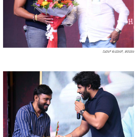
ನಿಖಿಲ್ ಕುಮಾರ್‌, ಶರವಣ