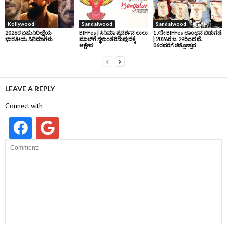
Kollywood
Sandalwood
Sandalwood
2026ರ ಬಹುನಿರೀಕ್ಷೆಯ
BIFFes | ಸಿನಿಮಾ ಪ್ರದರ್ಶನ ಲುಲು
17ನೇ BIFFes ಲಾಂಛನ ಬಿಡುಗಡೆ
ಭಾರತೀಯ ಸಿನಿಮಾಗಳು
ಮಾಲ್‌ಗೆ ಸ್ಥಳಾಂತರಿಸುವುದಕ್ಕೆ
| 2026ರ ಜ. 29ರಿಂದ ಫೆ.
ಆಕ್ಷೇಪ
06ರವರೆಗೆ ಚಿತ್ರೋತ್ಸವ
LEAVE A REPLY
Connect with