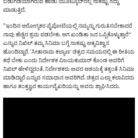
ಬಿಡುಗಡೆಯಾಗಿರುವ ಹಾಡು ಯೂಟ್ಯೂಬ್‌ನಲ್ಲಿ ಸಾಕಷ್ಟು ಸದ್ದು
ಮಾಡುತ್ತಿದೆ.
“ಇಂದಿನ ಆರೋಗ್ಯಕರ ಪೈಪೋಟಿಯಲ್ಲಿ ನಮ್ಮನ್ನು ಗುರುತಿಸಬೇಕಾದರೆ
ನಾವು ಹೆಚ್ಚಿನ ಶ್ರಮ ಪಡಬೇಕು. ಆಗ ಖಂಡಿತಾ ಜನ ಒಪ್ಪಿಕೊಳ್ಳುತ್ತಾರೆ”
ಎನ್ನುವ ನಿಖಿಲ್ ತಮ್ಮ ಸಿನಿಮಾ ಬಗ್ಗೆ ಸಾಕಷ್ಟು ಆತ್ಮವಿಶ್ವಾಸ
ಹೊಂದಿದ್ದಾರೆ. ‘ಸೀತಾರಾಮ ಕಲ್ಯಾಣ’ ಚಿತ್ರದ ಸಮಯದಲ್ಲಿ ಈ ರೀತಿಯ
ಕಥೆ ಬೇಕು ಎಂದು ನಿರ್ದೇಶಕ ವಿಜಯಕುಮಾರ್ ಕೊಂಡ ಅವರಿಗೆ
ನಿಖಿಲ್ ಹೇಳಿದ್ದರಂತೆ. ನಿರ್ದೇಶಕರು ಅವರ ಆಶಯಕ್ಕೆ ತಕ್ಕಂತೆ ಸಿನಿಮಾ
ಮಾಡಿದ್ದಾರೆ ಎನ್ನುವ ಸಮಾಧಾನ ಅವರಿಗಿದೆ. ಚಿತ್ರದ ಎಲ್ಲಾ ಕಲಾವಿದರು
ಹಾಗೂ ತಂತ್ರಜ್ಞರ ಕಾರ್ಯವೈಖರಿಯನ್ನು ಅವರು ಶ್ಲಾಘಿಸಿದರು.