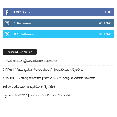
3,687
Fans
LIKE
0
Followers
FOLLOW
182
Followers
FOLLOW
Recent Articles
2026ರ ಬಹುನಿರೀಕ್ಷೆಯ ಭಾರತೀಯ ಸಿನಿಮಾಗಳು
BIFFes | ಸಿನಿಮಾ ಪ್ರದರ್ಶನ ಲುಲು ಮಾಲ್‌ಗೆ ಸ್ಥಳಾಂತರಿಸುವುದಕ್ಕೆ ಆಕ್ಷೇಪ
17ನೇ BIFFes ಲಾಂಛನ ಬಿಡುಗಡೆ | 2026ರ ಜ. 29ರಿಂದ ಫೆ. 06ರವರೆಗೆ ಚಿತ್ರೋತ್ಸವ
Tollywood 2025 | ಆತ್ಮಾವಲೋಕನಕ್ಕೆ ವೇದಿಕೆ
ಸ್ಯಾಂಡಲ್‌ವುಡ್‌ 2025 | ‘ಕಾಂತಾರ’ದಿಂದ ‘ಸು ಫ್ರಂ ಸೋ’ವರೆಗೆ…