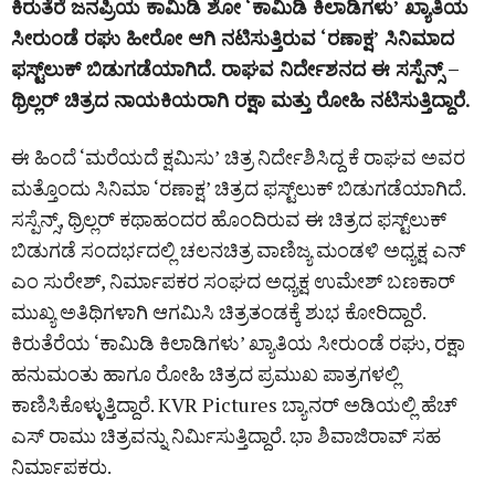
ಕಿರುತೆರೆ ಜನಪ್ರಿಯ ಕಾಮಿಡಿ ಶೋ ‘ಕಾಮಿಡಿ ಕಿಲಾಡಿಗಳು’ ಖ್ಯಾತಿಯ
ಸೀರುಂಡೆ ರಘು ಹೀರೋ ಆಗಿ ನಟಿಸುತ್ತಿರುವ ‘ರಣಾಕ್ಷ’ ಸಿನಿಮಾದ
ಫಸ್ಟ್‌ಲುಕ್‌ ಬಿಡುಗಡೆಯಾಗಿದೆ. ರಾಘವ ನಿರ್ದೇಶನದ ಈ ಸಸ್ಪೆನ್ಸ್‌ –
ಥ್ರಿಲ್ಲರ್‌ ಚಿತ್ರದ ನಾಯಕಿಯರಾಗಿ ರಕ್ಷಾ ಮತ್ತು ರೋಹಿ ನಟಿಸುತ್ತಿದ್ದಾರೆ.
ಈ‌ ಹಿಂದೆ ‘ಮರೆಯದೆ ಕ್ಷಮಿಸುʼ ಚಿತ್ರ ನಿರ್ದೇಶಿಸಿದ್ದ ಕೆ ರಾಘವ ಅವರ
ಮತ್ತೊಂದು ಸಿನಿಮಾ ‘ರಣಾಕ್ಷ’ ಚಿತ್ರದ ಫಸ್ಟ್‌ಲುಕ್‌ ಬಿಡುಗಡೆಯಾಗಿದೆ.
ಸಸ್ಪೆನ್ಸ್, ಥ್ರಿಲ್ಲರ್ ಕಥಾಹಂದರ ಹೊಂದಿರುವ ಈ ಚಿತ್ರದ ಫಸ್ಟ್‌ಲುಕ್‌
ಬಿಡುಗಡೆ ಸಂದರ್ಭದಲ್ಲಿ ಚಲನಚಿತ್ರ ವಾಣಿಜ್ಯ ಮಂಡಳಿ ಅಧ್ಯಕ್ಷ ಎನ್
ಎಂ ಸುರೇಶ್, ನಿರ್ಮಾಪಕರ ಸಂಘದ ಅಧ್ಯಕ್ಷ ಉಮೇಶ್ ಬಣಕಾರ್
ಮುಖ್ಯ ಅತಿಥಿಗಳಾಗಿ ಆಗಮಿಸಿ ಚಿತ್ರತಂಡಕ್ಕೆ ಶುಭ ಕೋರಿದ್ದಾರೆ.
ಕಿರುತೆರೆಯ ‘ಕಾಮಿಡಿ ಕಿಲಾಡಿಗಳು’ ಖ್ಯಾತಿಯ ಸೀರುಂಡೆ ರಘು, ರಕ್ಷಾ
ಹನುಮಂತು ಹಾಗೂ ರೋಹಿ ಚಿತ್ರದ ಪ್ರಮುಖ ಪಾತ್ರಗಳಲ್ಲಿ
ಕಾಣಿಸಿಕೊಳ್ಳುತ್ತಿದ್ದಾರೆ. KVR Pictures ಬ್ಯಾನರ್‌ ಅಡಿಯಲ್ಲಿ ಹೆಚ್
ಎಸ್ ರಾಮು ಚಿತ್ರವನ್ನು ನಿರ್ಮಿಸುತ್ತಿದ್ದಾರೆ. ಭಾ ಶಿವಾಜಿರಾವ್ ಸಹ
ನಿರ್ಮಾಪಕರು.