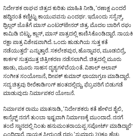
ನಿರ್ದೇಶಕ ರಾಘವ ಚಿತ್ರದ ಕುರಿತು ಮಾಹಿತಿ ನೀಡಿ, ‘ರಣಾಕ್ಷ ಎಂದರೆ
ಹದ್ದಿನಂತೆ ಕಣ್ಣಿಟ್ಟು ಕಾಯುವವನು ಎಂದರ್ಥ. ಇದೊಂದು ಸಸ್ಪೆನ್ಸ್,
ಥ್ರಿಲ್ಲರ್ ಜೊತೆಗೆ ಮಾಸ್ ಎಂಟರ್‌ಟೇನರ್‌ ಚಿತ್ರ. ಮೊದಲ ಬಾರಿಗೆ ರಘು
ಕಾಮಿಡಿ ಬಿಟ್ಟು, ಕ್ಲಾಸ್, ಮಾಸ್ ಪಾತ್ರದಲ್ಲಿ ಕಾಣಿಸಿಕೊಂಡಿದ್ದಾರೆ. ನಾಯಕಿ
ರಕ್ಷಾ ಪಾತ್ರ ವಿಶೇಷವಾಗಿದೆ. ಒಂದು ಹುಡುಗಿಯ ಸುತ್ತ ಕತೆ
ನಡೆಯುತ್ತದೆ’ ಎನ್ನುತ್ತಾರೆ. ಸಕಲೇಶಪುರ, ಹೊನ್ನಾವರ, ಮೂಡಬಿದ್ರೆ,
ಕಾರ್ಕಳ ಸುತ್ತಮುತ್ತ ಚಿತ್ರೀಕರಣ ನಡೆಸಲಾಗಿದೆ. ಚಿತ್ರದಲ್ಲಿ ಮೂರು
ಹಾಡು, ಮೂರು ಸಾಹಸ ದೃಶ್ಯಗಳಿವೆಯಂತೆ. ವಿಶಾಲ್ ಆಲಾಪ್
ಸಂಗೀತ ಸಂಯೋಜನೆ, ದೀಪಕ್ ಕುಮಾರ್ ಛಾಯಾಗ್ರಣ ಮಾಡಿದ್ದಾರೆ.
ಸದ್ಯ ಚಿತ್ರವು ರೀರೆಕಾರ್ಡಿಂಗ್ ಹಂತದಲ್ಲಿದ್ದು, ಫೆಬ್ರವರಿಗೆ ಬಿಡುಗಡೆ
ಮಾಡುವುದು ನಿರ್ಮಾಪಕರ ಯೋಜನೆ.
ನಿರ್ಮಾಪಕ ರಾಮು ಮಾತನಾಡಿ, ‘ನಿರ್ದೇಶಕರು ಕತೆ ಹೇಳಿದ ಶೈಲಿ,
ಕಾನ್ಸೆಪ್ಟ್ ನನಗೆ ತುಂಬಾ ಇಷ್ಟವಾಗಿ ನಿರ್ಮಾಣಕ್ಕೆ ಮುಂದಾದೆ. ನನಗೆ
ತಂದೆ ಸ್ಥಾನದಲ್ಲಿ ನಿಂತು ಹನುಮಂತರಾಯಪ್ಪ ಸಪೋರ್ಟ್ ಮಾಡಿದ್ದಾರೆ’
ಎಂದಿದ್ದಾರೆ. ನಾಯಕ ಸೀರುಂಡೆ ರಘು ‘ಸುಮಾರು 20ಕ್ಕೂ ಹೆಚ್ಚು