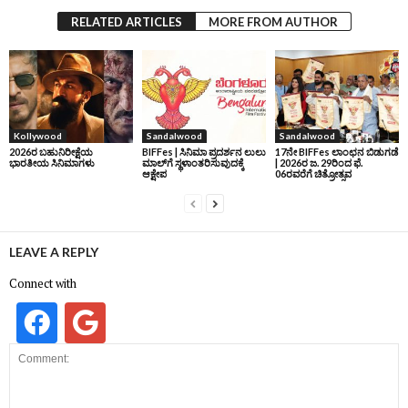
RELATED ARTICLES
MORE FROM AUTHOR
Kollywood
Sandalwood
Sandalwood
2026ರ ಬಹುನಿರೀಕ್ಷೆಯ
BIFFes | ಸಿನಿಮಾ ಪ್ರದರ್ಶನ ಲುಲು
17ನೇ BIFFes ಲಾಂಛನ ಬಿಡುಗಡೆ
ಭಾರತೀಯ ಸಿನಿಮಾಗಳು
ಮಾಲ್‌ಗೆ ಸ್ಥಳಾಂತರಿಸುವುದಕ್ಕೆ
| 2026ರ ಜ. 29ರಿಂದ ಫೆ.
ಆಕ್ಷೇಪ
06ರವರೆಗೆ ಚಿತ್ರೋತ್ಸವ
LEAVE A REPLY
Connect with