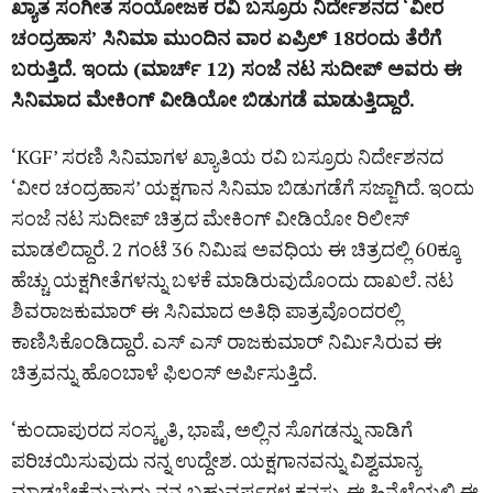
ಖ್ಯಾತ ಸಂಗೀತ ಸಂಯೋಜಕ ರವಿ ಬಸ್ರೂರು ನಿರ್ದೇಶನದ ‘ವೀರ
ಚಂದ್ರಹಾಸ’ ಸಿನಿಮಾ ಮುಂದಿನ ವಾರ ಏಪ್ರಿಲ್‌ 18ರಂದು ತೆರೆಗೆ
ಬರುತ್ತಿದೆ. ಇಂದು (ಮಾರ್ಚ್‌ 12) ಸಂಜೆ ನಟ ಸುದೀಪ್‌ ಅವರು ಈ
ಸಿನಿಮಾದ ಮೇಕಿಂಗ್‌ ವೀಡಿಯೋ ಬಿಡುಗಡೆ ಮಾಡುತ್ತಿದ್ದಾರೆ.
‘KGF’ ಸರಣಿ ಸಿನಿಮಾಗಳ ಖ್ಯಾತಿಯ ರವಿ ಬಸ್ರೂರು ನಿರ್ದೇಶನದ
‘ವೀರ ಚಂದ್ರಹಾಸ’ ಯಕ್ಷಗಾನ ಸಿನಿಮಾ ಬಿಡುಗಡೆಗೆ ಸಜ್ಜಾಗಿದೆ. ಇಂದು
ಸಂಜೆ ನಟ ಸುದೀಪ್‌ ಚಿತ್ರದ ಮೇಕಿಂಗ್‌ ವೀಡಿಯೋ ರಿಲೀಸ್‌
ಮಾಡಲಿದ್ದಾರೆ. 2 ಗಂಟೆ 36 ನಿಮಿಷ ಅವಧಿಯ ಈ ಚಿತ್ರದಲ್ಲಿ 60ಕ್ಕೂ
ಹೆಚ್ಚು ಯಕ್ಷಗೀತೆಗಳನ್ನು ಬಳಕೆ ಮಾಡಿರುವುದೊಂದು ದಾಖಲೆ. ನಟ
ಶಿವರಾಜಕುಮಾರ್‌ ಈ ಸಿನಿಮಾದ ಅತಿಥಿ ಪಾತ್ರವೊಂದರಲ್ಲಿ
ಕಾಣಿಸಿಕೊಂಡಿದ್ದಾರೆ. ಎಸ್‌ ಎಸ್‌ ರಾಜಕುಮಾರ್‌ ನಿರ್ಮಿಸಿರುವ ಈ
ಚಿತ್ರವನ್ನು ಹೊಂಬಾಳೆ ಫಿಲಂಸ್‌ ಅರ್ಪಿಸುತ್ತಿದೆ.
‘ಕುಂದಾಪುರದ ಸಂಸ್ಕೃತಿ, ಭಾಷೆ, ಅಲ್ಲಿನ ಸೊಗಡನ್ನು ನಾಡಿಗೆ
ಪರಿಚಯಿಸುವುದು ನನ್ನ ಉದ್ದೇಶ. ಯಕ್ಷಗಾನವನ್ನು ವಿಶ್ವಮಾನ್ಯ
ಮಾಡಬೇಕೆನ್ನುವುದು ನನ್ನ ಬಹುವರ್ಷಗಳ ಕನಸು. ಈ ಹಿನ್ನೆಲೆಯಲ್ಲಿ ಈ