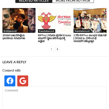
RELATED ARTICLES
MORE FROM AUTHOR
Kollywood
Sandalwood
Sandalwood
2026ರ ಬಹುನಿರೀಕ್ಷೆಯ
BIFFes | ಸಿನಿಮಾ ಪ್ರದರ್ಶನ ಲುಲು
17ನೇ BIFFes ಲಾಂಛನ ಬಿಡುಗಡೆ
ಭಾರತೀಯ ಸಿನಿಮಾಗಳು
ಮಾಲ್‌ಗೆ ಸ್ಥಳಾಂತರಿಸುವುದಕ್ಕೆ
| 2026ರ ಜ. 29ರಿಂದ ಫೆ.
ಆಕ್ಷೇಪ
06ರವರೆಗೆ ಚಿತ್ರೋತ್ಸವ
LEAVE A REPLY
Connect with