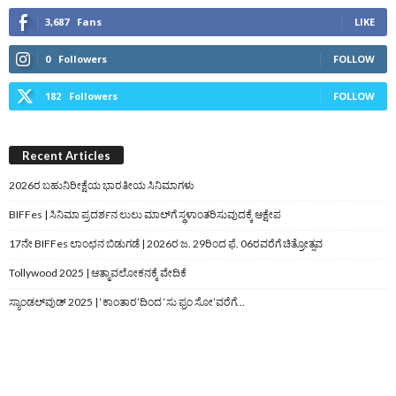
3,687
Fans
LIKE
0
Followers
FOLLOW
182
Followers
FOLLOW
Recent Articles
2026ರ ಬಹುನಿರೀಕ್ಷೆಯ ಭಾರತೀಯ ಸಿನಿಮಾಗಳು
BIFFes | ಸಿನಿಮಾ ಪ್ರದರ್ಶನ ಲುಲು ಮಾಲ್‌ಗೆ ಸ್ಥಳಾಂತರಿಸುವುದಕ್ಕೆ ಆಕ್ಷೇಪ
17ನೇ BIFFes ಲಾಂಛನ ಬಿಡುಗಡೆ | 2026ರ ಜ. 29ರಿಂದ ಫೆ. 06ರವರೆಗೆ ಚಿತ್ರೋತ್ಸವ
Tollywood 2025 | ಆತ್ಮಾವಲೋಕನಕ್ಕೆ ವೇದಿಕೆ
ಸ್ಯಾಂಡಲ್‌ವುಡ್‌ 2025 | ‘ಕಾಂತಾರ’ದಿಂದ ‘ಸು ಫ್ರಂ ಸೋ’ವರೆಗೆ…