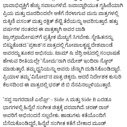
ಭಾವಾಭಿವ್ಯಕ್ತಿಗೆ ಹೆಚ್ಚು ಸವಾಲುಗಳಿವೆ. ಜವಾಬ್ದಾರಿಯುತ ಗೃಹಿಣಿಯಾಗಿ
ಪ್ರಿಯ ಮತ್ತು ದೂರದಿಂದಲೇ ಆಕೆಗೆ ನೆರಳಾಗುವ ಮನು ಪಾತ್ರಗಳಲ್ಲಿ
ರುಕ್ಮಿಣಿ ವಸಂತ್‌ ಮತ್ತು ರಕ್ಷಿತ್‌ ಶೆಟ್ಟಿ ತೆರೆಯನ್ನು ಆವರಿಸುತ್ತಾರೆ. ಹತ್ತು
ವರ್ಷಗಳ ನಂತರದ ಈ ಪಾತ್ರಕ್ಕಾಗಿ ಅವರ ಬಾಡಿ
ಟ್ರಾನ್ಸ್‌ಫಾರ್ಮೇಷನ್‌ಗೆ ಪ್ರತ್ಯೇಕ ಮೆಚ್ಚುಗೆ ಸಿಗಬೇಕು. ಸ್ನೇಹಿತನನ್ನು
ಬಿಟ್ಟುಕೊಡದ ‘ಪ್ರಕಾಶ’ನ ಪಾತ್ರದಲ್ಲಿ ಗೋಪಾಲಕೃಷ್ಣ ದೇಶಪಾಂಡೆ
ಅವರದ್ದು ತೂಕದ ಅಭಿನಯ. ಟಾಮ್‌ & ಜೆರ್ರಿ ಆಟದಲ್ಲಿ ಸಂಭಾಷಣೆ
ಹೇಳುವ ರೀತಿಯಲ್ಲೇ ‘ಸೋಮ’ನಾಗಿ ರಮೇಶ್‌ ಇಂದಿರಾ ಸ್ಕೋರ್‌
ಮಾಡುತ್ತಾರೆ. ತಮ್ಮ ಧ್ವನಿಯನ್ನು ಅವರು ಚೆನ್ನಾಗಿ ದುಡಿಸಿಕೊಂಡಿದ್ದಾರೆ.
ಪ್ರಿಯಾಳ ತಮ್ಮ ‘ವಿನೋದ’ನ ಪಾತ್ರ ಚಿಕ್ಕದು. ಆದರೆ ನಿರ್ದೇಶಕ ಕುಸುರಿ
ಕೆಲಸದಿಂದ ಈ ಪಾತ್ರದಲ್ಲಿ ಭರತ್‌ ಜಿ ಬಿ ನೆನಪಿನಲ್ಲುಳಿಯುತ್ತಾರೆ.
‘ಸಪ್ತ ಸಾಗರದಾಚೆ ಎಲ್ಲೋ’ – Side A ಮತ್ತು Side B ಎರಡೂ
ಭಾಗಗಳಲ್ಲಿ ಹಿನ್ನೆಲೆ ಸಂಗೀತ ಚಿತ್ರಕ್ಕೆ ವರವಾಗಿದೆ. ಚರಣ್‌ ರಾಜ್‌
ಅವರಿಗೆ ಅಭಿನಂದನೆ ಸಲ್ಲಬೇಕು. ಹಾಡುಗಳು ಕತೆಯೊಂದಿಗೆ
ಬೆಸೆದುಕೊಂಡಿದ್ದರೆ, ಹಿನ್ನೆಲೆ ಸಂಗೀತ ಕತೆಗೆ ಬೇಕಾದ ಮೂಡ್‌