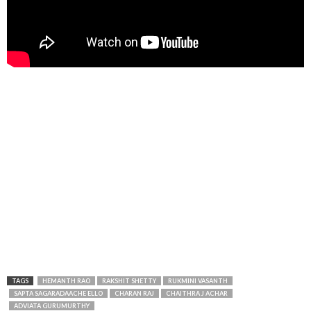
TAGS
HEMANTH RAO
RAKSHIT SHETTY
RUKMINI VASANTH
SAPTA SAGARADAACHE ELLO
CHARAN RAJ
CHAITHRA J ACHAR
ADVIATA GURUMURTHY