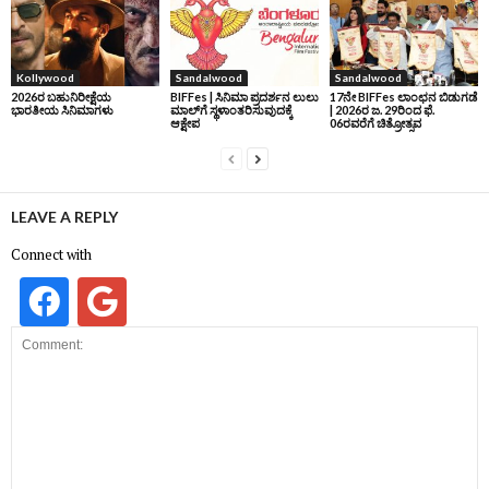
Kollywood
Sandalwood
Sandalwood
2026ರ ಬಹುನಿರೀಕ್ಷೆಯ
BIFFes | ಸಿನಿಮಾ ಪ್ರದರ್ಶನ ಲುಲು
17ನೇ BIFFes ಲಾಂಛನ ಬಿಡುಗಡೆ
ಭಾರತೀಯ ಸಿನಿಮಾಗಳು
ಮಾಲ್‌ಗೆ ಸ್ಥಳಾಂತರಿಸುವುದಕ್ಕೆ
| 2026ರ ಜ. 29ರಿಂದ ಫೆ.
ಆಕ್ಷೇಪ
06ರವರೆಗೆ ಚಿತ್ರೋತ್ಸವ
LEAVE A REPLY
Connect with