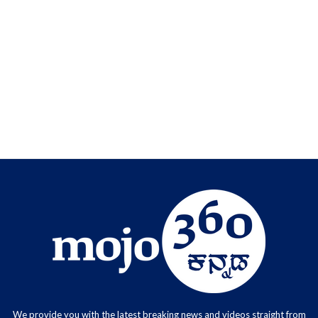
We provide you with the latest breaking news and videos straight from