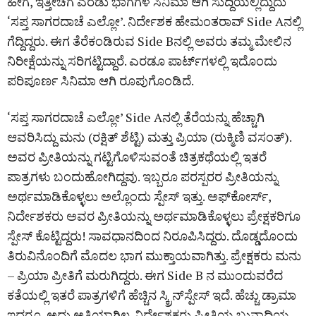
ಹೀಗೆ, ಇತ್ತೀಚೆಗೆ ಎರಡು ಭಾಗಗಳ ಸಿನಿಮಾ ಆಗಿ ಸುದ್ದಿಯಲ್ಲಿದ್ದುದು
‘ಸಪ್ತ ಸಾಗರದಾಚೆ ಎಲ್ಲೋ’. ನಿರ್ದೇಶಕ ಹೇಮಂತರಾವ್‌ Side Aನಲ್ಲಿ
ಗೆದ್ದಿದ್ದರು. ಈಗ ತೆರೆಕಂಡಿರುವ Side Bನಲ್ಲಿ ಅವರು ತಮ್ಮ ಮೇಲಿನ
ನಿರೀಕ್ಷೆಯನ್ನು ಸರಿಗಟ್ಟಿದ್ದಾರೆ. ಎರಡೂ ಪಾರ್ಟ್‌ಗಳಲ್ಲಿ ಇದೊಂದು
ಪರಿಪೂರ್ಣ ಸಿನಿಮಾ ಆಗಿ ರೂಪುಗೊಂಡಿದೆ.
‘ಸಪ್ತ ಸಾಗರದಾಚೆ ಎಲ್ಲೋ’ Side Aನಲ್ಲಿ ತೆರೆಯನ್ನು ಹೆಚ್ಚಾಗಿ
ಆವರಿಸಿದ್ದು ಮನು (ರಕ್ಷಿತ್‌ ಶೆಟ್ಟಿ) ಮತ್ತು ಪ್ರಿಯಾ (ರುಕ್ಮಿಣಿ ವಸಂತ್‌).
ಅವರ ಪ್ರೀತಿಯನ್ನು ಗಟ್ಟಿಗೊಳಿಸುವಂತೆ ಚಿತ್ರಕಥೆಯಲ್ಲಿ ಇತರೆ
ಪಾತ್ರಗಳು ಬಂದುಹೋಗಿದ್ದವು. ಇಬ್ಬರೂ ಪರಸ್ಪರರ ಪ್ರೀತಿಯನ್ನು
ಅರ್ಥಮಾಡಿಕೊಳ್ಳಲು ಅಲ್ಲೊಂದು ಸ್ಪೇಸ್‌ ಇತ್ತು. ಅಫ್‌ಕೋರ್ಸ್‌,
ನಿರ್ದೇಶಕರು ಅವರ ಪ್ರೀತಿಯನ್ನು ಅರ್ಥಮಾಡಿಕೊಳ್ಳಲು ಪ್ರೇಕ್ಷಕರಿಗೂ
ಸ್ಪೇಸ್‌ ಕೊಟ್ಟಿದ್ದರು! ಸಾವಧಾನದಿಂದ ನಿರೂಪಿಸಿದ್ದರು. ದೊಡ್ಡದೊಂದು
ತಿರುವಿನೊಂದಿಗೆ ಮೊದಲ ಭಾಗ ಮುಕ್ತಾಯವಾಗಿತ್ತು. ಪ್ರೇಕ್ಷಕರು ಮನು
– ಪ್ರಿಯಾ ಪ್ರೀತಿಗೆ ಮರುಗಿದ್ದರು. ಈಗ Side B ನ ಮುಂದುವರೆದ
ಕತೆಯಲ್ಲಿ ಇತರೆ ಪಾತ್ರಗಳಿಗೆ ಹೆಚ್ಚಿನ ಸ್ಕ್ರಿನ್‌ಸ್ಪೇಸ್‌ ಇದೆ. ಹೆಚ್ಚು ಡ್ರಾಮಾ
ಇದ್ದರೂ, ಅದು ಅತಿಯಾಗಿಲ್ಲ. ನಿರ್ದೇಶಕರು ಪ್ರೀತಿಯ ಬುನಾದಿಯ