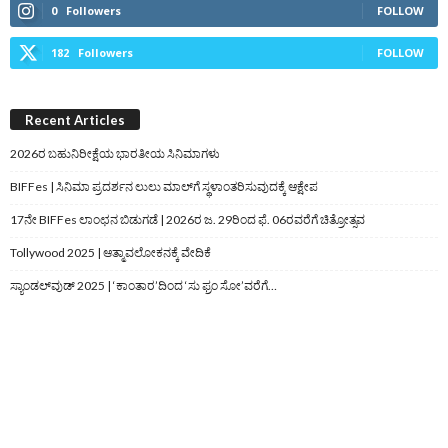
0
Followers
FOLLOW
182
Followers
FOLLOW
Recent Articles
2026ರ ಬಹುನಿರೀಕ್ಷೆಯ ಭಾರತೀಯ ಸಿನಿಮಾಗಳು
BIFFes | ಸಿನಿಮಾ ಪ್ರದರ್ಶನ ಲುಲು ಮಾಲ್‌ಗೆ ಸ್ಥಳಾಂತರಿಸುವುದಕ್ಕೆ ಆಕ್ಷೇಪ
17ನೇ BIFFes ಲಾಂಛನ ಬಿಡುಗಡೆ | 2026ರ ಜ. 29ರಿಂದ ಫೆ. 06ರವರೆಗೆ ಚಿತ್ರೋತ್ಸವ
Tollywood 2025 | ಆತ್ಮಾವಲೋಕನಕ್ಕೆ ವೇದಿಕೆ
ಸ್ಯಾಂಡಲ್‌ವುಡ್‌ 2025 | ‘ಕಾಂತಾರ’ದಿಂದ ‘ಸು ಫ್ರಂ ಸೋ’ವರೆಗೆ…