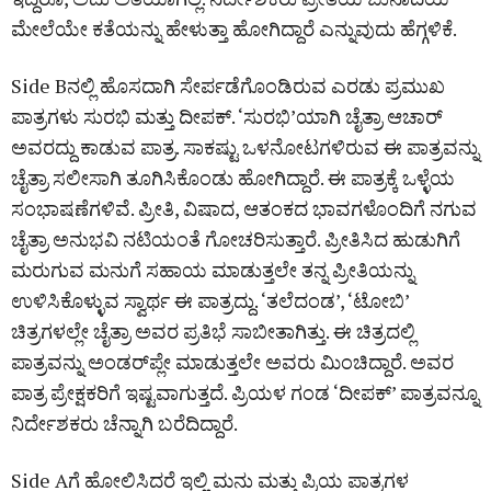
ಮೇಲೆಯೇ ಕತೆಯನ್ನು ಹೇಳುತ್ತಾ ಹೋಗಿದ್ದಾರೆ ಎನ್ನುವುದು ಹೆಗ್ಗಳಿಕೆ.
Side Bನಲ್ಲಿ ಹೊಸದಾಗಿ ಸೇರ್ಪಡೆಗೊಂಡಿರುವ ಎರಡು ಪ್ರಮುಖ
ಪಾತ್ರಗಳು ಸುರಭಿ ಮತ್ತು ದೀಪಕ್‌. ‘ಸುರಭಿ’ಯಾಗಿ ಚೈತ್ರಾ ಆಚಾರ್‌
ಅವರದ್ದು ಕಾಡುವ ಪಾತ್ರ. ಸಾಕಷ್ಟು ಒಳನೋಟಗಳಿರುವ ಈ ಪಾತ್ರವನ್ನು
ಚೈತ್ರಾ ಸಲೀಸಾಗಿ ತೂಗಿಸಿಕೊಂಡು ಹೋಗಿದ್ದಾರೆ. ಈ ಪಾತ್ರಕ್ಕೆ ಒಳ್ಳೆಯ
ಸಂಭಾಷಣೆಗಳಿವೆ. ಪ್ರೀತಿ, ವಿಷಾದ, ಆತಂಕದ ಭಾವಗಳೊಂದಿಗೆ ನಗುವ
ಚೈತ್ರಾ ಅನುಭವಿ ನಟಿಯಂತೆ ಗೋಚರಿಸುತ್ತಾರೆ. ಪ್ರೀತಿಸಿದ ಹುಡುಗಿಗೆ
ಮರುಗುವ ಮನುಗೆ ಸಹಾಯ ಮಾಡುತ್ತಲೇ ತನ್ನ ಪ್ರೀತಿಯನ್ನು
ಉಳಿಸಿಕೊಳ್ಳುವ ಸ್ವಾರ್ಥ ಈ ಪಾತ್ರದ್ದು. ‘ತಲೆದಂಡ’, ‘ಟೋಬಿ’
ಚಿತ್ರಗಳಲ್ಲೇ ಚೈತ್ರಾ ಅವರ ಪ್ರತಿಭೆ ಸಾಬೀತಾಗಿತ್ತು. ಈ ಚಿತ್ರದಲ್ಲಿ
ಪಾತ್ರವನ್ನು ಅಂಡರ್‌ಪ್ಲೇ ಮಾಡುತ್ತಲೇ ಅವರು ಮಿಂಚಿದ್ದಾರೆ. ಅವರ
ಪಾತ್ರ ಪ್ರೇಕ್ಷಕರಿಗೆ ಇಷ್ಟವಾಗುತ್ತದೆ. ಪ್ರಿಯಳ ಗಂಡ ‘ದೀಪಕ್‌’ ಪಾತ್ರವನ್ನೂ
ನಿರ್ದೇಶಕರು ಚೆನ್ನಾಗಿ ಬರೆದಿದ್ದಾರೆ.
Side Aಗೆ ಹೋಲಿಸಿದರೆ ಇಲ್ಲಿ ಮನು ಮತ್ತು ಪ್ರಿಯ ಪಾತ್ರಗಳ