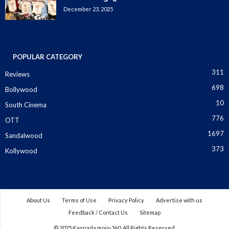
December 23, 2025
POPULAR CATEGORY
311
Reviews
698
Bollywood
10
South Cinema
776
OTT
1697
Sandalwood
373
Kollywood
About Us
Terms of Use
Privacy Policy
Advertise with us
Feedback / Contact Us
Sitemap
© 2025 Kannada mojo-360. All Rights Reserved.