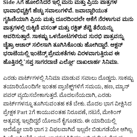
Side Aಗೆ ಹೋಲಿಸಿದರೆ ಇಲ್ಲಿ ಮನು ಮತ್ತು ಪ್ರಿಯ ಪಾತ್ರಗಳ
ಭಾವಾಭಿವ್ಯಕ್ತಿಗೆ ಹೆಚ್ಚು ಸವಾಲುಗಳಿವೆ. ಜವಾಬ್ದಾರಿಯುತ
ಗೃಹಿಣಿಯಾಗಿ ಪ್ರಿಯ ಮತ್ತು ದೂರದಿಂದಲೇ ಆಕೆಗೆ ನೆರಳಾಗುವ ಮನು
ಪಾತ್ರಗಳಲ್ಲಿ ರುಕ್ಮಿಣಿ ವಸಂತ್‌ ಮತ್ತು ರಕ್ಷಿತ್‌ ಶೆಟ್ಟಿ ತೆರೆಯನ್ನು
ಆವರಿಸುತ್ತಾರೆ. ಸಾಕಷ್ಟು ಒಳನೋಟಗಳಿರುವ ಸುರಭಿ ಪಾತ್ರವನ್ನು
ಚೈತ್ರಾ ಆಚಾರ್‌ ಸಲೀಸಾಗಿ ತೂಗಿಸಿಕೊಂಡು ಹೋಗಿದ್ದಾರೆ. ಆಕ್ಷನ್‌
ಭರಾಟೆಯಲ್ಲಿ ಇಂಟೆನ್ಸ್‌ ಪ್ರೇಮಕತೆಗಳು ವಿರಳವಾಗುತ್ತಿರುವ ಈ
ಹೊತ್ತಿನಲ್ಲಿ ‘ಸಪ್ತ ಸಾಗರದಾಚೆ ಎಲ್ಲೋ’ ದಾಖಲಾರ್ಹ ಸಿನಿಮಾ.
ಎರಡು ಪಾರ್ಟ್‌ಗಳಲ್ಲಿ ಸಿನಿಮಾ ಮಾಡುವ ಸವಾಲು ದೊಡ್ಡದು. ಸಾಕಷ್ಟು
ತಯಾರಿಯೊಂದಿಗೇ ಇಂತಹ ಪ್ರಾಜೆಕ್ಟ್‌ಗಳಿಗೆ ಸಮಯ, ಹಣ, ಮ್ಯಾನ್‌
ಪವರ್‌ ವ್ಯಯಿಸಬೇಕಾಗುತ್ತದೆ. ಮೊದಲನೆಯದಾಗಿ, ಎರಡು
ಪಾರ್ಟ್‌ಗಳನ್ನೂ ತೂಗಿಸುವಂತಹ ಕತೆ ಬೇಕು. ಮೊದಲ ಭಾಗ ವೀಕ್ಷಿಸಿದ
ಪ್ರೇಕ್ಷಕ Part 2ಗೆ ಕಾಯುವಂತಹ ನಿರೂಪಣೆ, ನಟನೆ, ಮೇಕಿಂಗ್‌
ಅತ್ಯವಶ್ಯ. ಇಲ್ಲದಿದ್ದರೆ ಯೋಜನೆ ಕೈಗೂಡದು. ಈ ಯಾದಿಯಲ್ಲಿ
ಅದೆಷ್ಟೋ ಬಾರಿ ಭಾಗ 2 ವಿಫಲವಾಗಿವೆ ಇಲ್ಲವೇ ಬಿಡುಗಡೆಯೇ ಆಗಿಲ್ಲ.