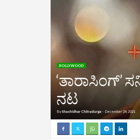
BOLLYWOOD
‘ತಾರಾಸಿಂಗ್‌’ ಸನ್
ನಟ
By
Shashidhar Chitradurga
-
December 24, 2021