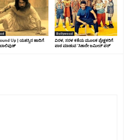
ood
Bollywood
und Up | ಯಶಸ್ಸಿನ ಹಾದಿಗೆ
ವಿರಳ, ಸರಳ ಕತೆಯ ಮೂಲಕ ಪ್ರೇಕ್ಷಕರಿಗೆ
ಾಲಿವುಡ್‌
ಪಾಠ ಮಾಡುವ ‘ಸಿತಾರೇ ಜಮೀನ್‌ ಪರ್’