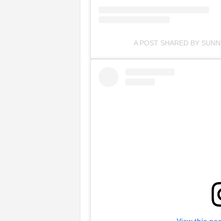
A POST SHARED BY SUN
View this po