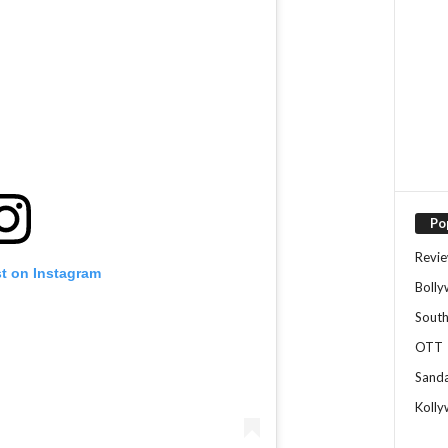
Po
Revi
st on Instagram
Boll
Sout
OTT
Sand
Koll