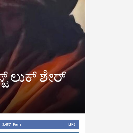
್‌ ಲುಕ್‌ ಶೇರ್‌
3,687
Fans
LIKE