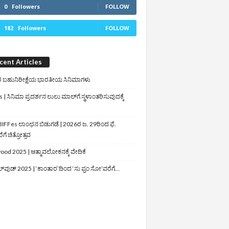
0
Followers
FOLLOW
182
Followers
FOLLOW
cent Articles
 ಬಹುನಿರೀಕ್ಷೆಯ ಭಾರತೀಯ ಸಿನಿಮಾಗಳು
 | ಸಿನಿಮಾ ಪ್ರದರ್ಶನ ಲುಲು ಮಾಲ್‌ಗೆ ಸ್ಥಳಾಂತರಿಸುವುದಕ್ಕೆ
IFFes ಲಾಂಛನ ಬಿಡುಗಡೆ | 2026ರ ಜ. 29ರಿಂದ ಫೆ.
ಗೆ ಚಿತ್ರೋತ್ಸವ
ood 2025 | ಆತ್ಮಾವಲೋಕನಕ್ಕೆ ವೇದಿಕೆ
ಲ್‌ವುಡ್‌ 2025 | ‘ಕಾಂತಾರ’ದಿಂದ ‘ಸು ಫ್ರಂ ಸೋ’ವರೆಗೆ…