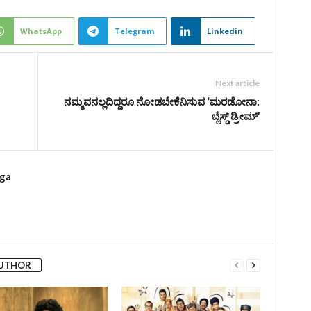
WhatsApp
Telegram
Linkedin
Next article
ನಮ್ಮವನಲ್ಲದಿದ್ದರೂ ನೋಡಬೇಕೆನಿಸುವ ‘ಮರಡೋನಾ:
ಬ್ಲೆಸ್ಡ್ ಡ್ರೀಮ್’
rga
AUTHOR