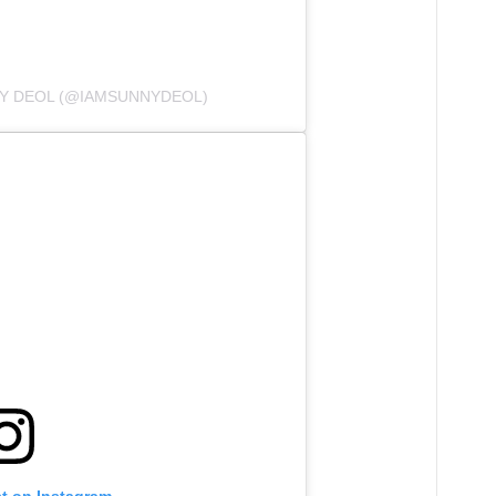
NY DEOL (@IAMSUNNYDEOL)
st on Instagram