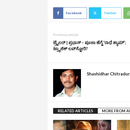
Facebook
Twitter
Previous article
ಟ್ರೈಲರ್‌ | ಪ್ರಭಾಸ್‌ – ಪೂಜಾ ಹೆಗ್ಡೆ ‘ರಾಧೆ ಶ್ಯಾಮ್‌’;
ಟ್ರ್ಯಾಜಿಕ್‌ ಲವ್‌ಸ್ಟೋರಿ?
Shashidhar Chitradu
RELATED ARTICLES
MORE FROM 