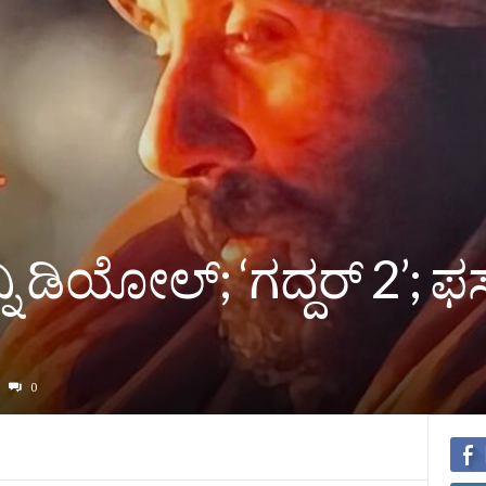
ನಿ ಡಿಯೋಲ್‌; ‘ಗದ್ದರ್‌ 2’; ಫಸ್ಟ
0