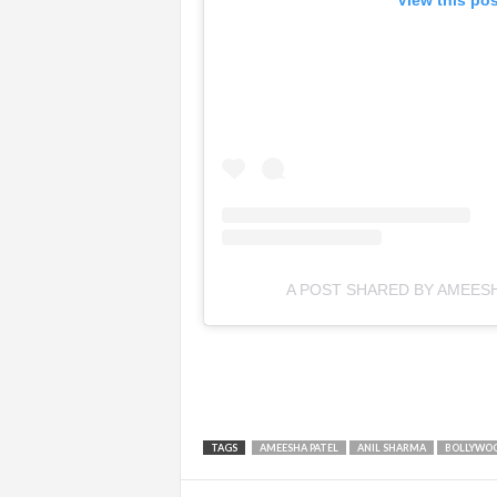
A POST SHARED BY AMEES
TAGS
AMEESHA PATEL
ANIL SHARMA
BOLLYWO