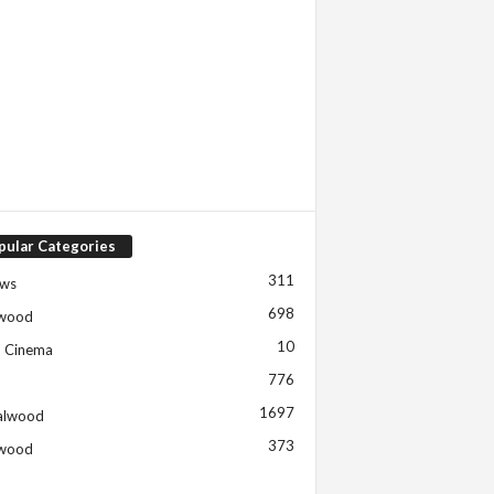
pular Categories
311
ews
698
ywood
10
h Cinema
776
1697
alwood
373
ywood