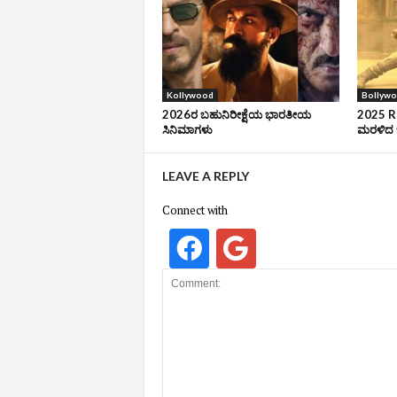
Kollywood
Bollyw
2026ರ ಬಹುನಿರೀಕ್ಷೆಯ ಭಾರತೀಯ
2025 Ro
ಸಿನಿಮಾಗಳು
ಮರಳಿದ ಬ
LEAVE A REPLY
Connect with