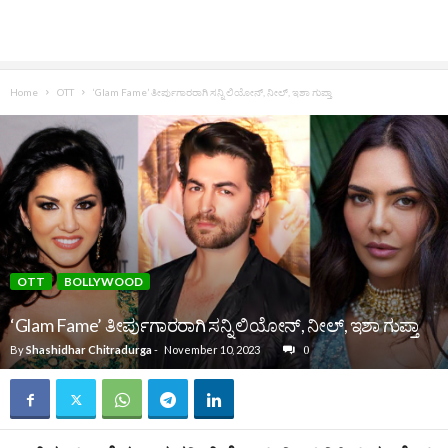
Home
OTT
‘Glam Fame’ ತೀರ್ಪುಗಾರರಾಗಿ ಸನ್ನಿ ಲಿಯೋನ್, ನೀಲ್, ಇಶಾ ಗುಪ್ತಾ
OTT
BOLLYWOOD
‘Glam Fame’ ತೀರ್ಪುಗಾರರಾಗಿ ಸನ್ನಿ ಲಿಯೋನ್, ನೀಲ್, ಇಶಾ ಗುಪ್ತಾ
By
Shashidhar Chitradurga
-
November 10, 2023
0