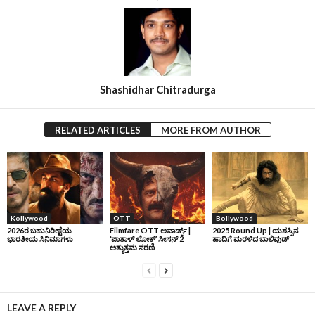
Shashidhar Chitradurga
RELATED ARTICLES
MORE FROM AUTHOR
Kollywood
OTT
Bollywood
2026ರ ಬಹುನಿರೀಕ್ಷೆಯ
Filmfare OTT ಅವಾರ್ಡ್ಸ್‌ |
2025 Round Up | ಯಶಸ್ಸಿನ
ಭಾರತೀಯ ಸಿನಿಮಾಗಳು
‘ಪಾತಾಳ್‌ ಲೋಕ್‌’ ಸೀಸನ್‌ 2
ಹಾದಿಗೆ ಮರಳಿದ ಬಾಲಿವುಡ್‌
ಅತ್ಯುತ್ತಮ ಸರಣಿ
LEAVE A REPLY