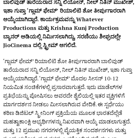
ಬಾಲಿವುಡ್‌ ತಾರೆಯರಾದ ಸನ್ನಿ ಲಿಯೋನ್‌, ನೀಲ್‌ ನಿತಿನ್‌ ಮುಖೇಶ್‌,
ಇಶಾ ಗುಪ್ತಾ ‘ಗ್ಲಾಮ್‌ ಫೇಮ್‌’ ರಿಯಾಲಿಟಿ ಶೋ ತೀರ್ಪುಗಾರರಾಗಿ
ಆಯ್ಕೆಯಾಗಿದ್ದಾರೆ. ಕಾರ್ಯಕ್ರಮವನ್ನು Whatever
Productions ಮತ್ತು Krishna Kunj Production
ಬ್ಯಾನರ್‌ ಅಡಿಯಲ್ಲಿ ನಿರ್ಮಿಸಲಾಗಿದ್ದು, ಸರಣಿಯು ಶೀಘ್ರದಲ್ಲೇ
JioCinema ದಲ್ಲಿ ಸ್ಟ್ರೀಮ್‌ ಆಗಲಿದೆ.
‘ಗ್ಲಾಮ್‌ ಫೇಮ್‌’ ರಿಯಾಲಿಟಿ ಶೋ ತೀರ್ಪುಗಾರರಾಗಿ ಬಾಲಿವುಡ್‌
ತಾರೆಯರಾದ ಸನ್ನಿ ಲಿಯೋನ್‌, ನೀಲ್‌ ನಿತಿನ್‌ ಮುಖೇಶ್‌, ಇಶಾ ಗುಪ್ತಾ
ಆಯ್ಕೆಯಾಗಿದ್ದಾರೆ. ‘ಗ್ಲಾಮ್ ಫೇಮ್’ ಮೊದಲ ಸೀಸನ್ 10-12
ನಿಯಮಿತ ಸಂಚಿಕೆಗಳಲ್ಲಿ ಪ್ರಸಾರವಾಗುತ್ತದೆ. ಇದು ಮಾಡೆಲ್‌ಗಳ
ಪ್ರತಿಭೆಯನ್ನು ಪೋಷಿಸಲು ಅವರದೇ ಶೈಲಿಯಲ್ಲಿ ಇತರ ವ್ಯಕ್ತಿಗಳಿಗೆ
ಮಾರ್ಗದರ್ಶನ ನೀಡಲು ಮೀಸಲಾಗಿರುವ ವೇದಿಕೆ. ಈ ಸ್ಪರ್ಧೆಯು
ಕಠಿಣ ಡಿಜಿಟಲ್ ಸ್ಕ್ರೀನಿಂಗ್ ಪ್ರಕ್ರಿಯೆಯ ಮೂಲಕ ಭಾರತದೆಲ್ಲೆಡೆ
ಮಹತ್ವಾಕಾಂಕ್ಷಿ ಅಭ್ಯರ್ಥಿಗಳನ್ನು ನಿಖರವಾಗಿ ಆಯ್ಕೆ ಮಾಡಲಾಗುತ್ತದೆ.
ಮತ್ತು 12 ಪ್ರಮುಖ ನಗರಗಳಲ್ಲಿ ವೈಯಕ್ತಿಕ ಸಂದರ್ಶನಗಳು ಮತ್ತು