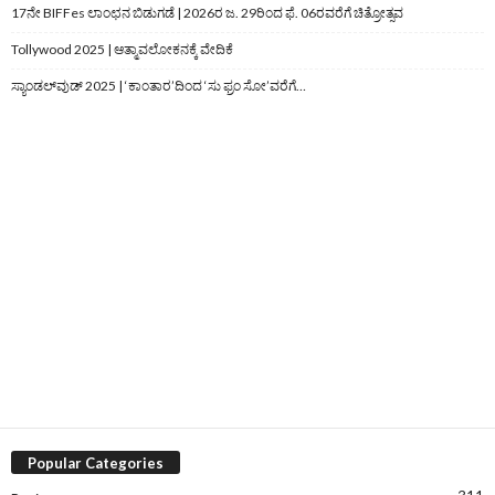
17ನೇ BIFFes ಲಾಂಛನ ಬಿಡುಗಡೆ | 2026ರ ಜ. 29ರಿಂದ ಫೆ. 06ರವರೆಗೆ ಚಿತ್ರೋತ್ಸವ
Tollywood 2025 | ಆತ್ಮಾವಲೋಕನಕ್ಕೆ ವೇದಿಕೆ
ಸ್ಯಾಂಡಲ್‌ವುಡ್‌ 2025 | ‘ಕಾಂತಾರ’ದಿಂದ ‘ಸು ಫ್ರಂ ಸೋ’ವರೆಗೆ…
Popular Categories