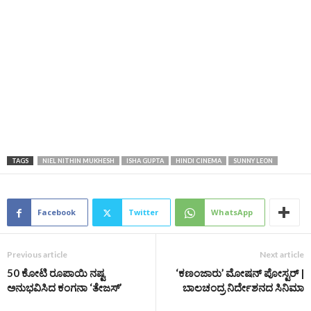
TAGS
NIEL NITHIN MUKHESH
ISHA GUPTA
HINDI CINEMA
SUNNY LEON
Facebook
Twitter
WhatsApp
Previous article
Next article
50 ಕೋಟಿ ರೂಪಾಯಿ ನಷ್ಟ
‘ಕಣಂಜಾರು’ ಮೋಷನ್‌ ಪೋಸ್ಟರ್‌ |
ಅನುಭವಿಸಿದ ಕಂಗನಾ ‘ತೇಜಸ್‌’
ಬಾಲಚಂದ್ರ ನಿರ್ದೇಶನದ ಸಿನಿಮಾ