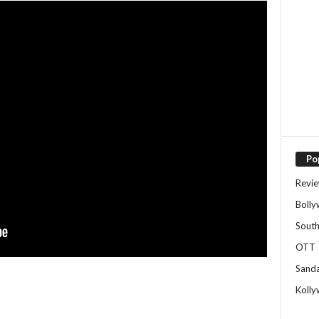
Po
Revi
Boll
Sout
OTT
Sand
Koll