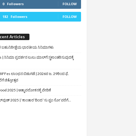
0
Followers
FOLLOW
182
Followers
FOLLOW
cent Articles
 ಬಹುನಿರೀಕ್ಷೆಯ ಭಾರತೀಯ ಸಿನಿಮಾಗಳು
 | ಸಿನಿಮಾ ಪ್ರದರ್ಶನ ಲುಲು ಮಾಲ್‌ಗೆ ಸ್ಥಳಾಂತರಿಸುವುದಕ್ಕೆ
IFFes ಲಾಂಛನ ಬಿಡುಗಡೆ | 2026ರ ಜ. 29ರಿಂದ ಫೆ.
ಗೆ ಚಿತ್ರೋತ್ಸವ
ood 2025 | ಆತ್ಮಾವಲೋಕನಕ್ಕೆ ವೇದಿಕೆ
ಲ್‌ವುಡ್‌ 2025 | ‘ಕಾಂತಾರ’ದಿಂದ ‘ಸು ಫ್ರಂ ಸೋ’ವರೆಗೆ…