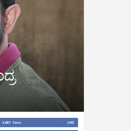
ದ್ರ
3,687
Fans
LIKE