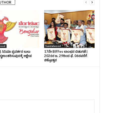
AUTHOR
wood
Sandalwood
| ಸಿನಿಮಾ ಪ್ರದರ್ಶನ ಲುಲು
17ನೇ BIFFes ಲಾಂಛನ ಬಿಡುಗಡೆ |
ಸ್ಥಳಾಂತರಿಸುವುದಕ್ಕೆ ಆಕ್ಷೇಪ
2026ರ ಜ. 29ರಿಂದ ಫೆ. 06ರವರೆಗೆ
ಚಿತ್ರೋತ್ಸವ