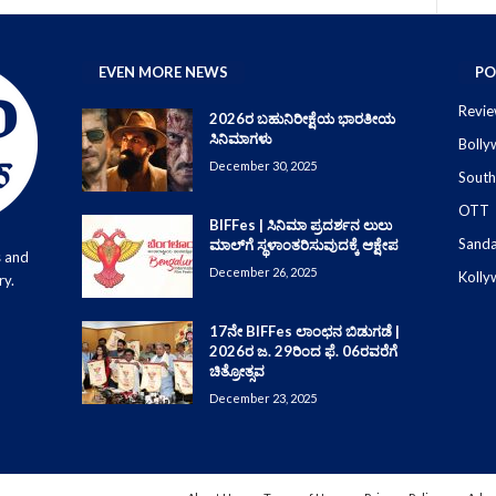
EVEN MORE NEWS
PO
Revie
2026ರ ಬಹುನಿರೀಕ್ಷೆಯ ಭಾರತೀಯ
ಸಿನಿಮಾಗಳು
Boll
December 30, 2025
South
OTT
BIFFes | ಸಿನಿಮಾ ಪ್ರದರ್ಶನ ಲುಲು
Sand
ಮಾಲ್‌ಗೆ ಸ್ಥಳಾಂತರಿಸುವುದಕ್ಕೆ ಆಕ್ಷೇಪ
s and
December 26, 2025
Koll
ry.
17ನೇ BIFFes ಲಾಂಛನ ಬಿಡುಗಡೆ |
2026ರ ಜ. 29ರಿಂದ ಫೆ. 06ರವರೆಗೆ
ಚಿತ್ರೋತ್ಸವ
December 23, 2025