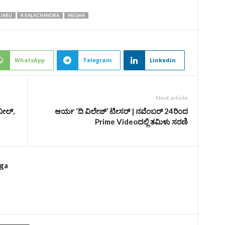
JARU
R BALACHANDRA
MEGHA
WhatsApp
Telegram
Linkedin
Next article
ನೀಲ್,
ಆರ್ಯ ‘ದಿ ವಿಲೇಜ್‌’ ಟೀಸರ್ | ನವೆಂಬರ್‌ 24ರಿಂದ
Prime Videoದಲ್ಲಿ ತಮಿಳು ಸರಣಿ
rga