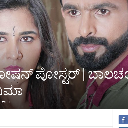
ಷನ್‌ ಪೋಸ್ಟರ್‌ | ಬಾಲಚಂ
ನಿಮಾ
0