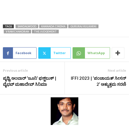
TAGS
SANDALWOOD
KANNADA CINEMA
GURURAJ KULKARNI
V RAVICHANDRAN
THE JUDGEMENT
Facebook
Twitter
WhatsApp
Previous article
Next article
ಪೃಥ್ವಿ ಅಂಬಾರ್ ‘ಜೂನಿ’ ಫಸ್ಟ್‌ಲುಕ್‌ |
IFFI 2023 | ‘ಪಂಚಾಯತ್ ಸೀಸನ್
ವೈಭವ್ ಮಹಾದೇವ್ ಸಿನಿಮಾ
2’ ಅತ್ಯುತ್ತಮ ಸರಣಿ