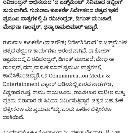
ರವಿಚಂದ್ರನ್‌ ಅಭಿನಯದ ‘ದ ಜಡ್ಜ್‌ಮೆಂಟ್‌’ ಸಿನಿಮಾದ ಡಬ್ಬಿಂಗ್‌
ಶುರುವಾಗಿದೆ. ಗುರುರಾಜ ಕುಲಕರ್ಣಿ ನಿರ್ದೇಶನದ ಚಿತ್ರದ ಇತರೆ
ಪ್ರಮುಖ ಪಾತ್ರಗಳಲ್ಲಿ ವಿ ರವಿಚಂದ್ರನ್‌, ದಿಗಂತ್‌ ಮಂಚಾಲೆ,
ಮೇಘನಾ ಗಾಂವ್ಕರ್‌, ಧನ್ಯಾ ರಾಮಕುಮಾರ್‌ ಇದ್ದಾರೆ.
ಗುರುರಾಜ ಕುಲಕರ್ಣಿ (ನಾಡಗೌಡ) ನಿರ್ದೇಶಿಸಿರುವ ‘ದ ಜಡ್ಜ್‌ಮೆಂಟ್’
ಚಿತ್ರದ ಡಬ್ಬಿಂಗ್‌ ಕಾರ್ಯಗಳು ಆರಂಭವಾಗಿವೆ. ಈ ಕೋರ್ಟ್‌ –
ಡ್ರಾಮಾದಲ್ಲಿ ವಿ ರವಿಚಂದ್ರನ್‌, ದಿಗಂತ್‌ ಮಂಚಾಲೆ, ಮೇಘನಾ
ಗಾಂವ್ಕರ್‌, ಧನ್ಯಾ ರಾಮಕುಮಾರ್‌ ಪ್ರಮುಖ ಪಾತ್ರಗಳಲ್ಲಿ
ಕಾಣಿಸಿಕೊಂಡಿದ್ದಾರೆ. G9 Communication Media &
Entertainment ಬ್ಯಾನರ್‌ ಅಡಿಯಲ್ಲಿ ಶಾರದ ನಾಡಗೌಡ,
ವಿಶ್ವನಾಥ ಗುಪ್ತ, ರಾಮು ರಾಯಚೂರು, ರಾಜಶೇಖರ ಪಾಟೀಲ ಮತ್ತು
ಪ್ರತಿಮ ಬಿರಾದಾರ ಈ ಸಿನಿಮಾ ನಿರ್ಮಿಸುತ್ತಿದ್ದಾರೆ. ಚಿತ್ರದ ಬಹುತೇಕ
ಚಿತ್ರೀಕರಣ ಮುಕ್ತಾಯವಾಗಿದ್ದು, ಒಂದು ಹಾಡಿನ ಚಿತ್ರೀಕರಣ
ಬಾಕಿಯಿದೆ.
ಸಿನಿಮಾದಲ್ಲಿ ಲಕ್ಷ್ಮೀ ಗೋಪಾಲಸ್ವಾಮಿ, ಪ್ರಕಾಶ ಬೆಳವಾಡಿ, ಟಿ ಎಸ್