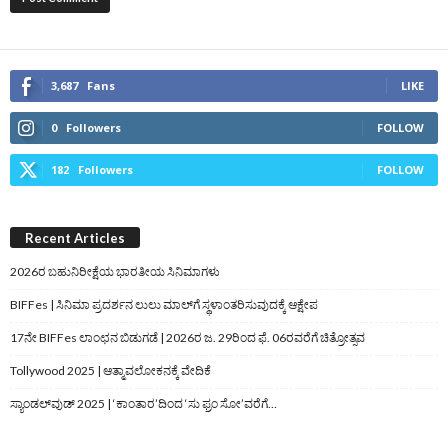
3,687
Fans
LIKE
0
Followers
FOLLOW
182
Followers
FOLLOW
Recent Articles
2026ರ ಬಹುನಿರೀಕ್ಷೆಯ ಭಾರತೀಯ ಸಿನಿಮಾಗಳು
BIFFes | ಸಿನಿಮಾ ಪ್ರದರ್ಶನ ಲುಲು ಮಾಲ್‌ಗೆ ಸ್ಥಳಾಂತರಿಸುವುದಕ್ಕೆ ಆಕ್ಷೇಪ
17ನೇ BIFFes ಲಾಂಛನ ಬಿಡುಗಡೆ | 2026ರ ಜ. 29ರಿಂದ ಫೆ. 06ರವರೆಗೆ ಚಿತ್ರೋತ್ಸವ
Tollywood 2025 | ಆತ್ಮಾವಲೋಕನಕ್ಕೆ ವೇದಿಕೆ
ಸ್ಯಾಂಡಲ್‌ವುಡ್‌ 2025 | ‘ಕಾಂತಾರ’ದಿಂದ ‘ಸು ಫ್ರಂ ಸೋ’ವರೆಗೆ…