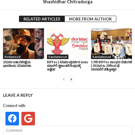
Shashidhar Chitradurga
RELATED ARTICLES
MORE FROM AUTHOR
Kollywood
Sandalwood
Sandalwood
2026ರ ಬಹುನಿರೀಕ್ಷೆಯ
BIFFes | ಸಿನಿಮಾ ಪ್ರದರ್ಶನ ಲುಲು
17ನೇ BIFFes ಲಾಂಛನ ಬಿಡುಗಡೆ
ಭಾರತೀಯ ಸಿನಿಮಾಗಳು
ಮಾಲ್‌ಗೆ ಸ್ಥಳಾಂತರಿಸುವುದಕ್ಕೆ
| 2026ರ ಜ. 29ರಿಂದ ಫೆ.
ಆಕ್ಷೇಪ
06ರವರೆಗೆ ಚಿತ್ರೋತ್ಸವ
LEAVE A REPLY
Connect with