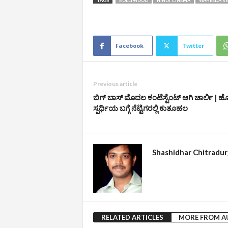
TAGS
BOLLYWOOD
HINDI CINEMA
WAHEEDA R
Facebook
Twitter
Previous article
ಬಿಗ್ ಬಾಸ್‌ ಮೊದಲ ಕಂಟೆಸ್ಟೆಂಟ್‌ ಆಗಿ ಚಾರ್ಲಿ | 
ಸ್ಪರ್ಧಿಯ ಬಗ್ಗೆ ನೆಟ್ಟಿಗರಲ್ಲಿ ಕುತೂಹಲ
Shashidhar Chitradu
RELATED ARTICLES
MORE FROM 