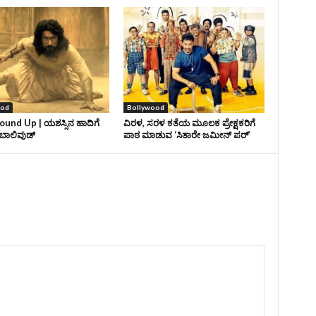
ood
Bollywood
und Up | ಯಶಸ್ಸಿನ ಹಾದಿಗೆ
ವಿರಳ, ಸರಳ ಕತೆಯ ಮೂಲಕ ಪ್ರೇಕ್ಷಕರಿಗೆ
ಾಲಿವುಡ್‌
ಪಾಠ ಮಾಡುವ ‘ಸಿತಾರೇ ಜಮೀನ್‌ ಪರ್’