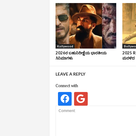
Kollywood
Bollyw
2026ರ ಬಹುನಿರೀಕ್ಷೆಯ ಭಾರತೀಯ
2025 Ro
ಸಿನಿಮಾಗಳು
ಮರಳಿದ ಬ
LEAVE A REPLY
Connect with