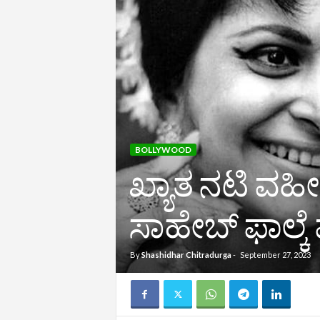
BOLLYWOOD
ಖ್ಯಾತ ನಟಿ ವಹೀ
ಸಾಹೇಬ್​ ಫಾಲ್ಕೆ ಪ್
By
Shashidhar Chitradurga
-
September 27, 2023