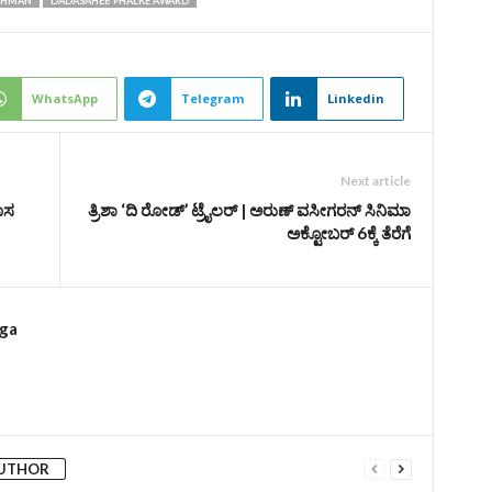
EHMAN
DADASAHEB PHALKE AWARD
WhatsApp
Telegram
Linkedin
Next article
ಹೊಸ
ತ್ರಿಶಾ ‘ದಿ ರೋಡ್‌’ ಟ್ರೈಲರ್‌ | ಅರುಣ್ ವಸೀಗರನ್ ಸಿನಿಮಾ
ಅಕ್ಟೋಬರ್‌ 6ಕ್ಕೆ ತೆರೆಗೆ
rga
AUTHOR