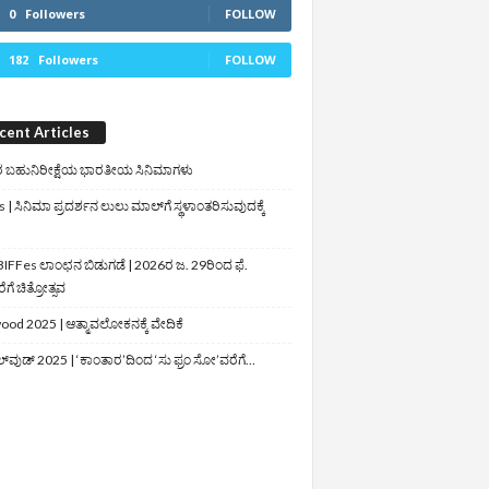
0
Followers
FOLLOW
182
Followers
FOLLOW
cent Articles
 ಬಹುನಿರೀಕ್ಷೆಯ ಭಾರತೀಯ ಸಿನಿಮಾಗಳು
 | ಸಿನಿಮಾ ಪ್ರದರ್ಶನ ಲುಲು ಮಾಲ್‌ಗೆ ಸ್ಥಳಾಂತರಿಸುವುದಕ್ಕೆ
IFFes ಲಾಂಛನ ಬಿಡುಗಡೆ | 2026ರ ಜ. 29ರಿಂದ ಫೆ.
ಗೆ ಚಿತ್ರೋತ್ಸವ
ood 2025 | ಆತ್ಮಾವಲೋಕನಕ್ಕೆ ವೇದಿಕೆ
ಲ್‌ವುಡ್‌ 2025 | ‘ಕಾಂತಾರ’ದಿಂದ ‘ಸು ಫ್ರಂ ಸೋ’ವರೆಗೆ…