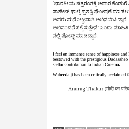
‘ಭಾರತೀಯ ಚಿತ್ರರಂಗಕ್ಕೆ ಅಪಾರ ಕೊಡುಗ
ಸಾಹೇಬ್​ ಫಾಲ್ಕೆ ಪ್ರಶಸ್ತಿ​ ಘೋಷಣೆ ಮಾಡ
ಅವರು ಮನೋಜ್ಞವಾಗಿ ಅಭಿನಯಿಸಿದ್ದಾರೆ. 
ಅಭಿನಂದನೆ ಸಲ್ಲಿಸುತ್ತೇನೆ’ ಎಂದು ಮಾಹಿತ
ನಲ್ಲಿ ಪೋಸ್ಟ್​ ಮಾಡಿದ್ದಾರೆ.
I feel an immense sense of happiness and
bestowed with the prestigious Dadasaheb 
stellar contribution to Indian Cinema.
Waheeda ji has been critically acclaimed 
— Anurag Thakur (मोदी का पर