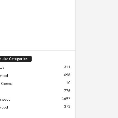
pular Categories
311
ews
698
ywood
10
h Cinema
776
1697
alwood
373
ywood