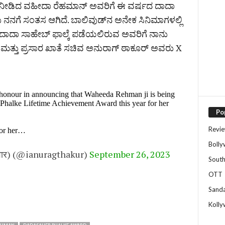
ೆ ನೀಡಿದ ವಹೀದಾ ರೆಹಮಾನ್​ ಅವರಿಗೆ ಈ ವರ್ಷದ ದಾದಾ
ಲು ನನಗೆ ಸಂತಸ ಆಗಿದೆ. ಬಾಲಿವುಡ್​ನ ಅನೇಕ ಸಿನಿಮಾಗಳಲ್ಲಿ
ದಾದಾ ಸಾಹೇಬ್​ ಫಾಲ್ಕೆ ಪಡೆಯಲಿರುವ ಅವರಿಗೆ ನಾನು
ಿ ಮತ್ತು ಪ್ರಸಾರ ಖಾತೆ ಸಚಿವ ಅನುರಾಗ್​ ಠಾಕೂರ್​ ಅವರು X
 honour in announcing that Waheeda Rehman ji is being
Phalke Lifetime Achievement Award this year for her
Po
Revi
for her…
Boll
िवार) (@ianuragthakur)
September 26, 2023
Sout
OTT
Sand
Koll