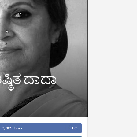
ಷ್ಠಿತ ದಾದಾ
3,687
Fans
LIKE