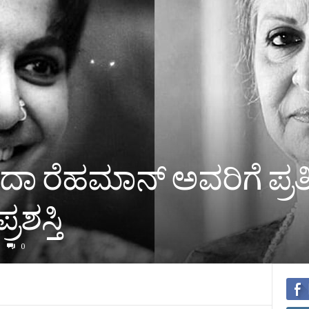
ದಾ ರೆಹಮಾನ್​ ಅವರಿಗೆ ಪ್ರತಿ
ರಶಸ್ತಿ
0