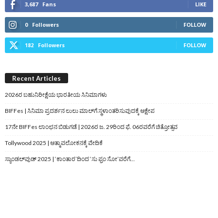
3,687
Fans
LIKE
0
Followers
FOLLOW
182
Followers
FOLLOW
Recent Articles
2026ರ ಬಹುನಿರೀಕ್ಷೆಯ ಭಾರತೀಯ ಸಿನಿಮಾಗಳು
BIFFes | ಸಿನಿಮಾ ಪ್ರದರ್ಶನ ಲುಲು ಮಾಲ್‌ಗೆ ಸ್ಥಳಾಂತರಿಸುವುದಕ್ಕೆ ಆಕ್ಷೇಪ
17ನೇ BIFFes ಲಾಂಛನ ಬಿಡುಗಡೆ | 2026ರ ಜ. 29ರಿಂದ ಫೆ. 06ರವರೆಗೆ ಚಿತ್ರೋತ್ಸವ
Tollywood 2025 | ಆತ್ಮಾವಲೋಕನಕ್ಕೆ ವೇದಿಕೆ
ಸ್ಯಾಂಡಲ್‌ವುಡ್‌ 2025 | ‘ಕಾಂತಾರ’ದಿಂದ ‘ಸು ಫ್ರಂ ಸೋ’ವರೆಗೆ…