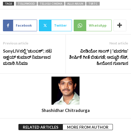
TAGS
TOLLYWOOD
TELUGU CINEMA
ALLU ARJUN
TSRTC
Facebook
Twitter
WhatsApp
Previous article
Next article
SonyLIVನಲ್ಲಿ ‘ಚುಂಬಕ್’; ನಟ
ವೀಡಿಯೋ ಸಾಂಗ್ | ‘ಮದಗಜ’
ಅಕ್ಷಯ್ ಕುಮಾರ್ ನಿರ್ಮಾಣದ
ಶೀರ್ಷಿಕೆ ಗೀತೆ ಬಿಡುಗಡೆ; ಅದ್ಧೂರಿ ಸೆಟ್,
ಮರಾಠಿ ಸಿನಿಮಾ
ಹೀರೋನ ಗುಣಗಾನ
Shashidhar Chitradurga
RELATED ARTICLES
MORE FROM AUTHOR