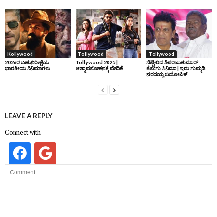
Kollywood
Tollywood
Tollywood
2026ರ ಬಹುನಿರೀಕ್ಷೆಯ
Tollywood 2025 |
ಸೆಟ್ಟೇರಿದ ಶಿವರಾಜಕುಮಾರ್‌
ಭಾರತೀಯ ಸಿನಿಮಾಗಳು
ಆತ್ಮಾವಲೋಕನಕ್ಕೆ ವೇದಿಕೆ
ತೆಲುಗು ಸಿನಿಮಾ | ಇದು ಗುಮ್ಮಡಿ
ನರಸಯ್ಯ ಬಯೋಪಿಕ್‌
LEAVE A REPLY
Connect with