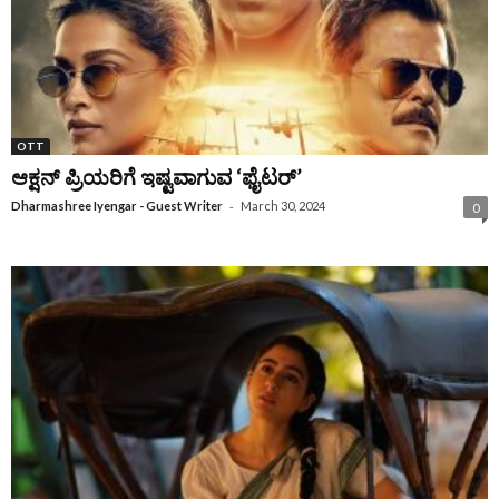
OTT
ಆಕ್ಷನ್‌ ಪ್ರಿಯರಿಗೆ ಇಷ್ಟವಾಗುವ ‘ಫೈಟರ್‌’
-
Dharmashree Iyengar - Guest Writer
March 30, 2024
0