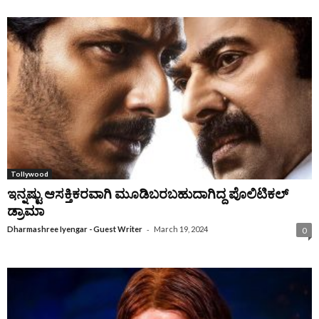
Tollywood
ಇನ್ನಷ್ಟು ಆಸಕ್ತಿಕರವಾಗಿ ಮೂಡಿಬರಬಹುದಾಗಿದ್ದ ಪೊಲಿಟಿಕಲ್‌
ಡ್ರಾಮಾ
-
Dharmashree Iyengar - Guest Writer
March 19, 2024
0