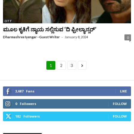
OTT
ಮೂಲ ಕೃತಿಗೆ ನ್ಯಾಯ ಸಲ್ಲಿಸುವ ‘ದಿ ಫ್ರೀಲ್ಯಾನ್ಸರ್’
-
Dharmashree Iyengar - Guest Writer
January 8, 2024
0
1
2
3
3,687
Fans
LIKE
0
Followers
FOLLOW
182
Followers
FOLLOW