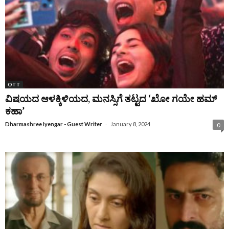
OTT
ವಿಷಯದ ಆಳಕ್ಕಿಳಿಯದ, ಮನಸ್ಸಿಗೆ ತಟ್ಟದ ‘ಖೋ ಗಯೇ ಹಮ್
ಕಹಾ’
-
Dharmashree Iyengar - Guest Writer
January 8, 2024
0