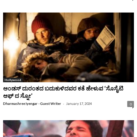
Hollywood
ಆಂಡಸ್ ದುರಂತದ ಬದುಕುಳಿದವರ ಕತೆ ಹೇಳುವ ‘ಸೊಸೈಟಿ
ಆಫ್ ದ ಸ್ನೋ’
-
Dharmashree Iyengar - Guest Writer
January 17, 2024
0