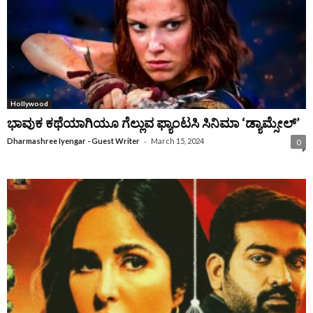
Hollywood
ಭಾವುಕ ಕಥೆಯಾಗಿಯೂ ಗೆಲ್ಲುವ ಫ್ಯಾಂಟಸಿ ಸಿನಿಮಾ ‘ಡ್ಯಾಮ್ಸೇಲ್’
-
Dharmashree Iyengar - Guest Writer
March 15, 2024
0