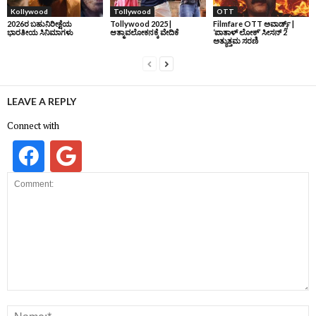
Kollywood
Tollywood
OTT
2026ರ ಬಹುನಿರೀಕ್ಷೆಯ
Tollywood 2025 |
Filmfare OTT ಅವಾರ್ಡ್ಸ್‌ |
ಭಾರತೀಯ ಸಿನಿಮಾಗಳು
ಆತ್ಮಾವಲೋಕನಕ್ಕೆ ವೇದಿಕೆ
‘ಪಾತಾಳ್‌ ಲೋಕ್‌’ ಸೀಸನ್‌ 2
ಅತ್ಯುತ್ತಮ ಸರಣಿ
LEAVE A REPLY
Connect with