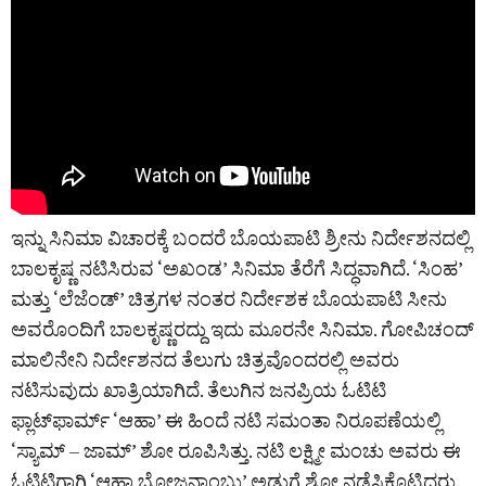
ಇನ್ನು ಸಿನಿಮಾ ವಿಚಾರಕ್ಕೆ ಬಂದರೆ ಬೊಯಪಾಟಿ ಶ್ರೀನು ನಿರ್ದೇಶನದಲ್ಲಿ
ಬಾಲಕೃಷ್ಣ ನಟಿಸಿರುವ ‘ಅಖಂಡ’ ಸಿನಿಮಾ ತೆರೆಗೆ ಸಿದ್ಧವಾಗಿದೆ. ‘ಸಿಂಹ’
ಮತ್ತು ‘ಲೆಜೆಂಡ್‌’ ಚಿತ್ರಗಳ ನಂತರ ನಿರ್ದೇಶಕ ಬೊಯಪಾಟಿ ಸೀನು
ಅವರೊಂದಿಗೆ ಬಾಲಕೃಷ್ಣರದ್ದು ಇದು ಮೂರನೇ ಸಿನಿಮಾ. ಗೋಪಿಚಂದ್‌
ಮಾಲಿನೇನಿ ನಿರ್ದೇಶನದ ತೆಲುಗು ಚಿತ್ರವೊಂದರಲ್ಲಿ ಅವರು
ನಟಿಸುವುದು ಖಾತ್ರಿಯಾಗಿದೆ. ತೆಲುಗಿನ ಜನಪ್ರಿಯ ಓಟಿಟಿ
ಫ್ಲಾಟ್‌ಫಾರ್ಮ್‌ ‘ಆಹಾ’ ಈ ಹಿಂದೆ ನಟಿ ಸಮಂತಾ ನಿರೂಪಣೆಯಲ್ಲಿ
‘ಸ್ಯಾಮ್ – ಜಾಮ್‌’ ಶೋ ರೂಪಿಸಿತ್ತು. ನಟಿ ಲಕ್ಷ್ಮೀ ಮಂಚು ಅವರು ಈ
ಓಟಿಟಿಗಾಗಿ ‘ಆಹಾ ಭೋಜನಾಂಬು’ ಅಡುಗೆ ಶೋ ನಡೆಸಿಕೊಟ್ಟಿದ್ದರು.