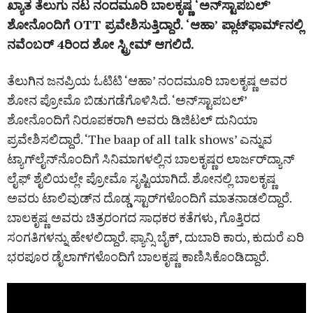
ಖ್ಯಾತ ತೆಲುಗು ನಟ ನಂದಮೂರಿ ಬಾಲಕೃಷ್ಣ ‘ಅನ್‌ಸ್ಟಾಪಬಲ್‌’
ಶೋನೊಂದಿಗೆ OTT ಪ್ರವೇಶಿಸುತ್ತಿದ್ದಾರೆ. ‘ಆಹಾ’ ಪ್ಲಾಟ್‌ಫಾರ್ಮ್‌ನಲ್ಲಿ
ನವೆಂಬರ್ 4ರಿಂದ ಶೋ ಸ್ಟ್ರೀಮ್ ಆಗಲಿದೆ.
ತೆಲುಗಿನ ಜನಪ್ರಿಯ ಓಟಿಟಿ ‘ಆಹಾ’ ನಂದಮೂರಿ ಬಾಲಕೃಷ್ಣ ಅವರ
ಶೋನ ಪ್ರೋಮೊ ಬಿಡುಗಡೆಗೊಳಿಸಿದೆ. ‘ಅನ್‌ಸ್ಟಾಪಬಲ್‌’
ಶೋನೊಂದಿಗೆ ನಿರೂಪಕರಾಗಿ ಅವರು ಡಿಜಿಟಲ್ ದುನಿಯಾ
ಪ್ರವೇಶಿಸಲಿದ್ದಾರೆ. ‘The baap of all talk shows’ ಎನ್ನುವ
ಟ್ಯಾಗ್‌ಲೈನ್‌ನೊಂದಿಗೆ ಸಿನಿಮಾಗಳಲ್ಲಿನ ಬಾಲಕೃಷ್ಣರ ಲಾರ್ಜರ್‌ದ್ಯಾನ್
ಲೈಫ್‌ ಶೈಲಿಯಲ್ಲೇ ಪ್ರೋಮೊ ಸೃಷ್ಟಿಯಾಗಿದೆ. ಶೋನಲ್ಲಿ ಬಾಲಕೃಷ್ಣ
ಅವರು ಟಾಲಿವುಡ್‌ನ ದೊಡ್ಡ ಸ್ಟಾರ್‌ಗಳೊಂದಿಗೆ ಮಾತನಾಡಲಿದ್ದಾರೆ.
ಬಾಲಕೃಷ್ಣ ಅವರು ಚಿತ್ರರಂಗದ ಸಾಧಕರ ಕತೆಗಳು, ಗೊತ್ತಿರದ
ಸಂಗತಿಗಳನ್ನು ಹೇಳಲಿದ್ದಾರೆ. ಫ್ಯಾನ್ಸಿ ಬೈಕ್‌, ದುಬಾರಿ ಕಾರು, ಕುದುರೆ ಏರಿ
ಭರಪೂರ ಡೈಲಾಗ್‌ಗಳೊಂದಿಗೆ ಬಾಲಕೃಷ್ಣ ಕಾಣಿಸಿಕೊಂಡಿದ್ದಾರೆ.