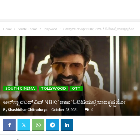
Home
South Cinema
Tollywood
ಅನ್‌ಸ್ಟಾಪಬಲ್‌ ವಿಥ್ NBK; ‘ಆಹಾ’ ಓಟಿಟಿಯಲ್ಲಿ ಬಾಲಕೃಷ್ಣ ಶೋ
SOUTH CINEMA
TOLLYWOOD
OTT
ಅನ್‌ಸ್ಟಾಪಬಲ್‌ ವಿಥ್ NBK; ‘ಆಹಾ’ ಓಟಿಟಿಯಲ್ಲಿ ಬಾಲಕೃಷ್ಣ ಶೋ
By
Shashidhar Chitradurga
-
October 28, 2021
0