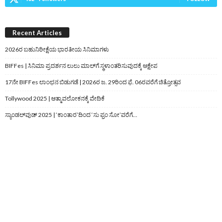
Recent Articles
2026ರ ಬಹುನಿರೀಕ್ಷೆಯ ಭಾರತೀಯ ಸಿನಿಮಾಗಳು
BIFFes | ಸಿನಿಮಾ ಪ್ರದರ್ಶನ ಲುಲು ಮಾಲ್‌ಗೆ ಸ್ಥಳಾಂತರಿಸುವುದಕ್ಕೆ ಆಕ್ಷೇಪ
17ನೇ BIFFes ಲಾಂಛನ ಬಿಡುಗಡೆ | 2026ರ ಜ. 29ರಿಂದ ಫೆ. 06ರವರೆಗೆ ಚಿತ್ರೋತ್ಸವ
Tollywood 2025 | ಆತ್ಮಾವಲೋಕನಕ್ಕೆ ವೇದಿಕೆ
ಸ್ಯಾಂಡಲ್‌ವುಡ್‌ 2025 | ‘ಕಾಂತಾರ’ದಿಂದ ‘ಸು ಫ್ರಂ ಸೋ’ವರೆಗೆ…