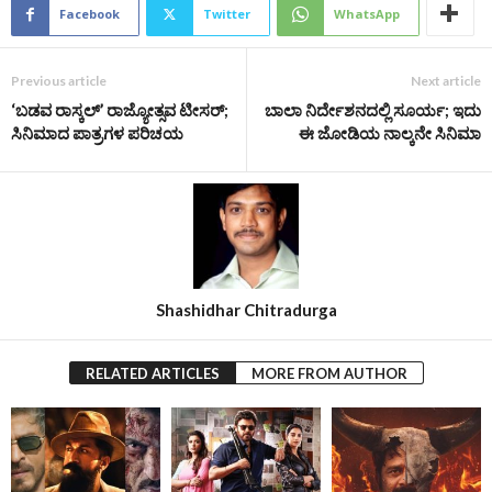
Facebook
Twitter
WhatsApp
Previous article
Next article
‘ಬಡವ ರಾಸ್ಕಲ್’ ರಾಜ್ಯೋತ್ಸವ ಟೀಸರ್;
ಬಾಲಾ ನಿರ್ದೇಶನದಲ್ಲಿ ಸೂರ್ಯ; ಇದು
ಸಿನಿಮಾದ ಪಾತ್ರಗಳ ಪರಿಚಯ
ಈ ಜೋಡಿಯ ನಾಲ್ಕನೇ ಸಿನಿಮಾ
Shashidhar Chitradurga
RELATED ARTICLES
MORE FROM AUTHOR