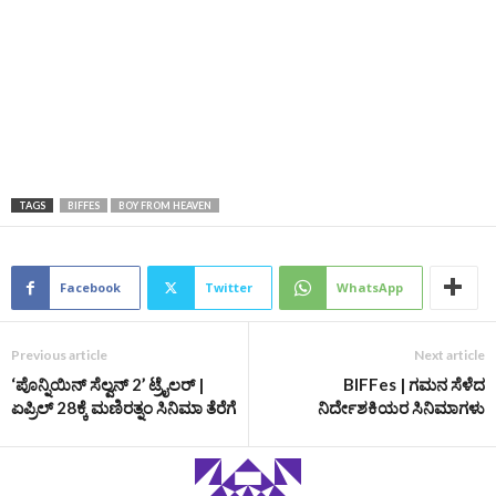
TAGS
BIFFES
BOY FROM HEAVEN
Facebook
Twitter
WhatsApp
Previous article
Next article
‘ಪೊನ್ನಿಯಿನ್ ಸೆಲ್ವನ್ 2’ ಟ್ರೈಲರ್‌ |
BIFFes | ಗಮನ ಸೆಳೆದ
ಏಪ್ರಿಲ್‌ 28ಕ್ಕೆ ಮಣಿರತ್ನಂ ಸಿನಿಮಾ ತೆರೆಗೆ
ನಿರ್ದೇಶಕಿಯರ ಸಿನಿಮಾಗಳು