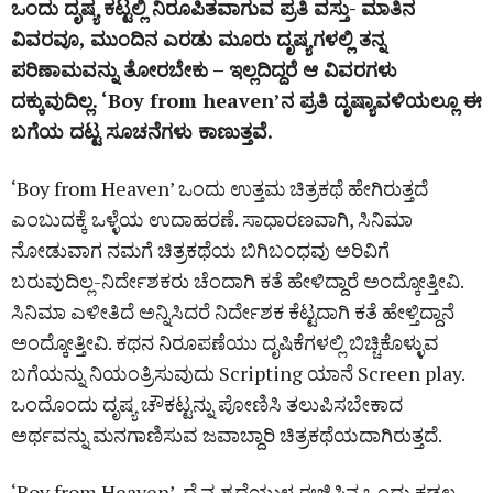
ಒಂದು ದೃಷ್ಯ ಕಟ್ಟಲ್ಲಿ ನಿರೂಪಿತವಾಗುವ ಪ್ರತಿ ವಸ್ತು- ಮಾತಿನ
ವಿವರವೂ, ಮುಂದಿನ ಎರಡು ಮೂರು ದೃಷ್ಯಗಳಲ್ಲಿ ತನ್ನ
ಪರಿಣಾಮವನ್ನು ತೋರಬೇಕು – ಇಲ್ಲದಿದ್ದರೆ ಆ ವಿವರಗಳು
ದಕ್ಕುವುದಿಲ್ಲ. ‘Boy from heaven’ನ ಪ್ರತಿ ದೃಷ್ಯಾವಳಿಯಲ್ಲೂ ಈ
ಬಗೆಯ ದಟ್ಟ ಸೂಚನೆಗಳು ಕಾಣುತ್ತವೆ.
‘Boy from Heaven’ ಒಂದು ಉತ್ತಮ ಚಿತ್ರಕಥೆ ಹೇಗಿರುತ್ತದೆ
ಎಂಬುದಕ್ಕೆ ಒಳ್ಳೆಯ ಉದಾಹರಣೆ. ಸಾಧಾರಣವಾಗಿ, ಸಿನಿಮಾ
ನೋಡುವಾಗ ನಮಗೆ ಚಿತ್ರಕಥೆಯ ಬಿಗಿಬಂಧವು ಅರಿವಿಗೆ
ಬರುವುದಿಲ್ಲ-ನಿರ್ದೇಶಕರು ಚೆಂದಾಗಿ ಕತೆ ಹೇಳಿದ್ದಾರೆ ಅಂದ್ಕೋತ್ತೀವಿ.
ಸಿನಿಮಾ ಎಳೀತಿದೆ ಅನ್ನಿಸಿದರೆ ನಿರ್ದೇಶಕ ಕೆಟ್ಟದಾಗಿ ಕತೆ ಹೇಳ್ತಿದ್ದಾನೆ
ಅಂದ್ಕೋತ್ತೀವಿ. ಕಥನ ನಿರೂಪಣೆಯು ದೃಷಿಕೆಗಳಲ್ಲಿ ಬಿಚ್ಚಿಕೊಳ್ಳುವ
ಬಗೆಯನ್ನು ನಿಯಂತ್ರಿಸುವುದು Scripting ಯಾನೆ Screen play.
ಒಂದೊಂದು ದೃಷ್ಯ ಚೌಕಟ್ಟನ್ನು ಪೋಣಿಸಿ ತಲುಪಿಸಬೇಕಾದ
ಅರ್ಥವನ್ನು ಮನಗಾಣಿಸುವ ಜವಾಬ್ದಾರಿ ಚಿತ್ರಕಥೆಯದಾಗಿರುತ್ತದೆ.
‘Boy from Heaven’, ದೈವ ಶ್ರದ್ದೆಯುಳ್ಳ ಈಜಿಪ್ತಿನ ಒಂದು ಕಡಲ