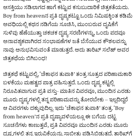
ಆಸಕ್ತಿಯು ಸಡಿಲಾಗದ ಹಾಗೆ ಕಟ್ಟುವ ಕಸುಬುದಾರಿಕೆ ಚಿತ್ರಕತೆಯದು.
Boy from heavenನ ಪ್ರತಿ ದೃಷ್ಯಕಟ್ಟೂ ಒಂದು ನಿಮಿಷಕ್ಕಿಂತ ಕಡಿಮೆ
ಅವಧಿಯಲ್ಲಿ ಕಥನ ನಡಿಗೆಯ ಸೂಚಿಸಿ, ಮುಂಬರುವ ದೃಷಿಕೆಗೆ
ಸುಳಿವು ಹೆಣೆಯುತ್ತಾ ಚಕಚಕ ದೃಷ್ಯ ಸರಣಿಗಳನ್ನು, ಒಂದು ಪದವೂ
ಅನಾವಶ್ಯಕವಾಗಿರದ ಸಂಭಾಷಣೆಗಳ ಜತೆ ಬೆಸೆಯುವ ಕೌಶಲವನ್ನು
ನಾವು ಅನುಭವಿಸುವಂತೆ ಮಾಡುತ್ತದೆ. ಅದು ತಾರಿಖ್ ಸಲೆಹ್ ಅವರ
ಚಿತ್ರಕಥೆಯ ಬಿಗಿಬಂಧ!
ಚಿತ್ರಕಥೆ ಕಟ್ಟುವಲ್ಲಿ, ‘ಚೆಕಾಫನ ತುಪಾಕಿ’ ತಂತ್ರ ಸೂತ್ರದ ಪರಿಣಾಮಕಾರಿ
ಬಳಕೆಯು ಮಹತ್ವದ ಪಾತ್ರ ವಹಿಸುತ್ತದೆ. ಒಂದು ದೃಷ್ಯ ಕಟ್ಟಲ್ಲಿ
ನಿರೂಪಿತವಾಗುವ ಪ್ರತಿ ವಸ್ತು- ಮಾತಿನ ವಿವರವೂ, ಮುಂದಿನ ಎರಡು
ಮೂರು ದೃಷ್ಯಗಳಲ್ಲಿ ತನ್ನ ಪರಿಣಾಮವನ್ನು ತೋರಬೇಕು – ಇಲ್ಲದಿದ್ದರೆ
ಆ ವಿವರಗಳು ದಕ್ಕುವುದಿಲ್ಲ. ಇದು ‘ಚೆಕಾಫನ ತುಪಾಕಿ’ ತಂತ್ರ. ‘Boy
from heaven’ನ ಪ್ರತಿ ದೃಷ್ಯಾವಳಿಯಲ್ಲೂ ಈ ಬಗೆಯ ದಟ್ಟ
ಸೂಚನೆಗಳು ಕಾಣುತ್ತವೆ, ಪ್ರತಿ ವಿವರವೂ ಮುಂದಿನ ಎರಡು ಮೂರು
ದೃಷ್ಯಗಳಲ್ಲಿ ತನ್ನ ಇರುವಿಕೆಯನ್ನು ಸಾಬೀತು ಪಡಿಸಿಬಿಡುತ್ತದೆ. ತಾರಿಖ್‌ಗೆ