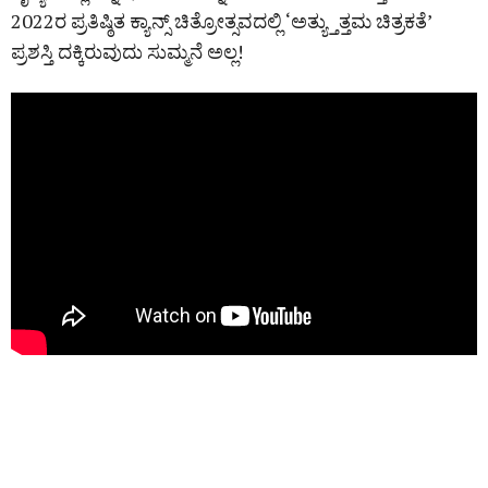
2022ರ ಪ್ರತಿಷ್ಠಿತ ಕ್ಯಾನ್ಸ್ ಚಿತ್ರೋತ್ಸವದಲ್ಲಿ ‘ಅತ್ಯ್ತುತ್ತಮ ಚಿತ್ರಕತೆ’
ಪ್ರಶಸ್ತಿ ದಕ್ಕಿರುವುದು ಸುಮ್ಮನೆ ಅಲ್ಲ!