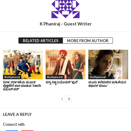
K Phaniraj - Guest Writer
RELATED ARTICLES
MORE FROM AUTHOR
Bollywood
Bollywood
Hollywood
ವಿರಳ, ಸರಳ ಕತೆಯ ಮೂಲಕ
ವಸ್ತು ನಿಷ್ಠ ಬಯೋಪಿಕ್‌ ‘ಫುಲೆ’
ಮೂರು ತಲೆಮಾರಿನ ಮಹಿಳೆಯರ
ಪ್ರೇಕ್ಷಕರಿಗೆ ಪಾಠ ಮಾಡುವ ‘ಸಿತಾರೇ
ಕಥಾನಕ ‘ಮಾಲು’
ಜಮೀನ್‌ ಪರ್’
LEAVE A REPLY
Connect with