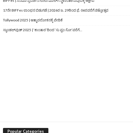
BIFFes | ಸಿನಿಮಾ ಪ್ರದರ್ಶನ ಲುಲು ಮಾಲ್‌ಗೆ ಸ್ಥಳಾಂತರಿಸುವುದಕ್ಕೆ ಆಕ್ಷೇಪ
17ನೇ BIFFes ಲಾಂಛನ ಬಿಡುಗಡೆ | 2026ರ ಜ. 29ರಿಂದ ಫೆ. 06ರವರೆಗೆ ಚಿತ್ರೋತ್ಸವ
Tollywood 2025 | ಆತ್ಮಾವಲೋಕನಕ್ಕೆ ವೇದಿಕೆ
ಸ್ಯಾಂಡಲ್‌ವುಡ್‌ 2025 | ‘ಕಾಂತಾರ’ದಿಂದ ‘ಸು ಫ್ರಂ ಸೋ’ವರೆಗೆ…
Popular Categories