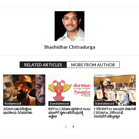
Shashidhar Chitradurga
RELATED ARTICLES
MORE FROM AUTHOR
Kollywood
Sandalwood
Sandalwood
2026ರ ಬಹುನಿರೀಕ್ಷೆಯ
BIFFes | ಸಿನಿಮಾ ಪ್ರದರ್ಶನ ಲುಲು
17ನೇ BIFFes ಲಾಂಛನ ಬಿಡುಗಡೆ
ಭಾರತೀಯ ಸಿನಿಮಾಗಳು
ಮಾಲ್‌ಗೆ ಸ್ಥಳಾಂತರಿಸುವುದಕ್ಕೆ
| 2026ರ ಜ. 29ರಿಂದ ಫೆ.
ಆಕ್ಷೇಪ
06ರವರೆಗೆ ಚಿತ್ರೋತ್ಸವ