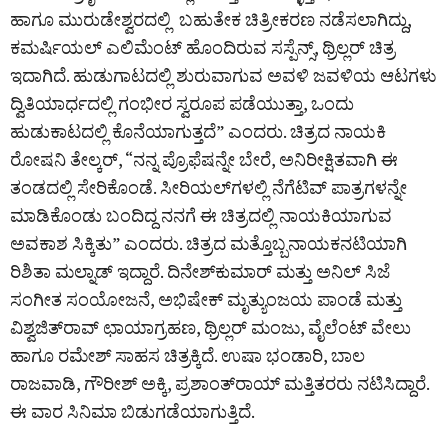
ಹಾಗೂ ಮುರುಡೇಶ್ವರದಲ್ಲಿ ಬಹುತೇಕ ಚಿತ್ರೀಕರಣ ನಡೆಸಲಾಗಿದ್ದು,
ಕಮರ್ಷಿಯಲ್ ಎಲಿಮೆಂಟ್ ಹೊಂದಿರುವ ಸಸ್ಪೆನ್ಸ್, ಥ್ರಿಲ್ಲರ್ ಚಿತ್ರ
ಇದಾಗಿದೆ. ಹುಡುಗಾಟದಲ್ಲಿ ಶುರುವಾಗುವ ಅವಳಿ ಜವಳಿಯ ಆಟಗಳು
ದ್ವಿತಿಯಾರ್ಧದಲ್ಲಿ ಗಂಭೀರ ಸ್ವರೂಪ ಪಡೆಯುತ್ತಾ, ಒಂದು
ಹುಡುಕಾಟದಲ್ಲಿ ಕೊನೆಯಾಗುತ್ತದೆ” ಎಂದರು. ಚಿತ್ರದ ನಾಯಕಿ
ರೋಷನಿ ತೇಲ್ಕರ್, “ನನ್ನ ಪ್ರೊಫೆಷನ್ನೇ ಬೇರೆ, ಅನಿರೀಕ್ಷಿತವಾಗಿ ಈ
ತಂಡದಲ್ಲಿ ಸೇರಿಕೊಂಡೆ. ಸೀರಿಯಲ್‌ಗಳಲ್ಲಿ ನೆಗೆಟಿವ್ ಪಾತ್ರಗಳನ್ನೇ
ಮಾಡಿಕೊಂಡು ಬಂದಿದ್ದ ನನಗೆ ಈ ಚಿತ್ರದಲ್ಲಿ ನಾಯಕಿಯಾಗುವ
ಅವಕಾಶ ಸಿಕ್ಕಿತು” ಎಂದರು. ಚಿತ್ರದ ಮತ್ತೊಬ್ಬನಾಯಕನಟಿಯಾಗಿ
ರಿಶಿತಾ ಮಲ್ನಾಡ್ ಇದ್ದಾರೆ. ದಿನೇಶ್‌ಕುಮಾರ್ ಮತ್ತು ಅನಿಲ್ ಸಿಜೆ
ಸಂಗೀತ ಸಂಯೋಜನೆ, ಅಭಿಷೇಕ್ ಮೃತ್ಯುಂಜಯ ಪಾಂಡೆ ಮತ್ತು
ವಿಶ್ವಜಿತ್‌ರಾವ್ ಛಾಯಾಗ್ರಹಣ, ಥ್ರಿಲ್ಲರ್ ಮಂಜು, ವೈಲೆಂಟ್ ವೇಲು
ಹಾಗೂ ರಮೇಶ್ ಸಾಹಸ ಚಿತ್ರಕ್ಕಿದೆ. ಉಷಾ ಭಂಡಾರಿ, ಬಾಲ
ರಾಜವಾಡಿ, ಗೌರೀಶ್‌ ಅಕ್ಕಿ, ಪ್ರಶಾಂತ್‌ರಾಯ್ ಮತ್ತಿತರರು ನಟಿಸಿದ್ದಾರೆ.
ಈ ವಾರ ಸಿನಿಮಾ ಬಿಡುಗಡೆಯಾಗುತ್ತಿದೆ.