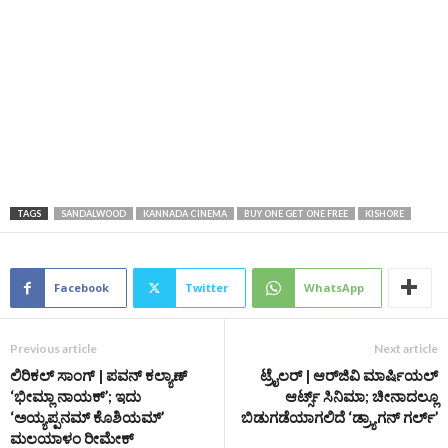
TAGS
SANDALWOOD
KANNADA CINEMA
BUY ONE GET ONE FREE
KISHORE
Facebook
Twitter
WhatsApp
Previous article
Next article
ಲಿರಿಕಲ್‌ ಸಾಂಗ್ | ಪವನ್ ಕಲ್ಯಾಣ್
ಟ್ರೈಲರ್ | ಆರ್‌ಜಿವಿ ಮಾರ್ಷಿಯಲ್
‘ಭೀಮ್ಲಾ ನಾಯಕ್’; ಇದು
ಆರ್ಟ್ಸ್ ಸಿನಿಮಾ; ಚೀನಾದಲ್ಲೂ
‘ಅಯ್ಯಪ್ಪನಮ್ ಕೊಶಿಯಮ್‌’
ಬಿಡುಗಡೆಯಾಗಲಿದೆ ‘ಡ್ರ್ಯಾಗನ್ ಗರ್ಲ್’
ಮಲಯಾಳಂ ರೀಮೇಕ್‌