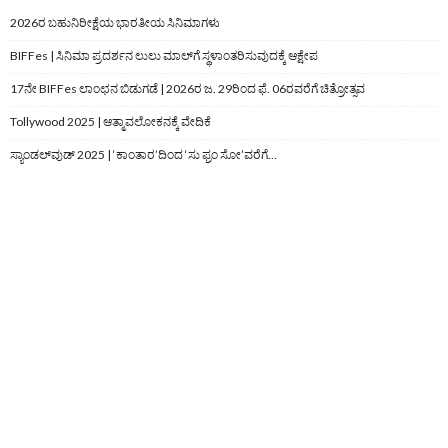
2026ರ ಬಹುನಿರೀಕ್ಷೆಯ ಭಾರತೀಯ ಸಿನಿಮಾಗಳು
BIFFes | ಸಿನಿಮಾ ಪ್ರದರ್ಶನ ಲುಲು ಮಾಲ್‌ಗೆ ಸ್ಥಳಾಂತರಿಸುವುದಕ್ಕೆ ಆಕ್ಷೇಪ
17ನೇ BIFFes ಲಾಂಛನ ಬಿಡುಗಡೆ | 2026ರ ಜ. 29ರಿಂದ ಫೆ. 06ರವರೆಗೆ ಚಿತ್ರೋತ್ಸವ
Tollywood 2025 | ಆತ್ಮಾವಲೋಕನಕ್ಕೆ ವೇದಿಕೆ
ಸ್ಯಾಂಡಲ್‌ವುಡ್‌ 2025 | ‘ಕಾಂತಾರ’ದಿಂದ ‘ಸು ಫ್ರಂ ಸೋ’ವರೆಗೆ…