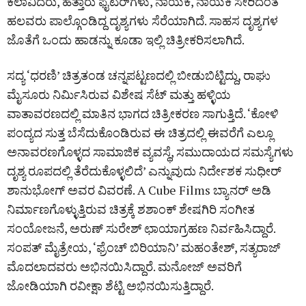
ಕಲಾವಿದರು, ಹತ್ತಾರು ಫೈಟರ್‌ಗಳು, ನಾಯಕ, ನಾಯಕಿ ಸೇರಿದಂತೆ
ಹಲವರು ಪಾಲ್ಗೊಂಡಿದ್ದ ದೃಶ್ಯಗಳು ಸೆರೆಯಾಗಿದೆ. ಸಾಹಸ ದೃಶ್ಯಗಳ
ಜೊತೆಗೆ ಒಂದು ಹಾಡನ್ನು ಕೂಡಾ ಇಲ್ಲಿ ಚಿತ್ರೀಕರಿಸಲಾಗಿದೆ.
ಸದ್ಯ ‘ಧರಣಿ’ ಚಿತ್ರತಂಡ ಚನ್ನಪಟ್ಟಣದಲ್ಲಿ ಬೀಡುಬಿಟ್ಟಿದ್ದು, ರಾಘು
ಮೈಸೂರು ನಿರ್ಮಿಸಿರುವ ವಿಶೇಷ ಸೆಟ್‌ ಮತ್ತು ಹಳ್ಳಿಯ
ವಾತಾವರಣದಲ್ಲಿ ಮಾತಿನ ಭಾಗದ ಚಿತ್ರೀಕರಣ ಸಾಗುತ್ತಿದೆ. ‘ಕೋಳಿ
ಪಂದ್ಯದ ಸುತ್ತ ಬೆಸೆದುಕೊಂಡಿರುವ ಈ ಚಿತ್ರದಲ್ಲಿ ಈವರೆಗೆ ಎಲ್ಲೂ
ಅನಾವರಣಗೊಳ್ಳದ ಸಾಮಾಜಿಕ ವ್ಯವಸ್ಥೆ, ಸಮುದಾಯದ ಸಮಸ್ಯೆಗಳು
ದೃಶ್ಯ ರೂಪದಲ್ಲಿ ತೆರೆದುಕೊಳ್ಳಲಿದೆ’ ಎನ್ನುವುದು ನಿರ್ದೇಶಕ ಸುಧೀರ್‌
ಶಾನುಭೋಗ್‌ ಅವರ ವಿವರಣೆ. A Cube Films ಬ್ಯಾನರ್ ಅಡಿ
ನಿರ್ಮಾಣಗೊಳ್ಳುತ್ತಿರುವ ಚಿತ್ರಕ್ಕೆ ಶಶಾಂಕ್‌ ಶೇಷಗಿರಿ ಸಂಗೀತ
ಸಂಯೋಜನೆ, ಅರುಣ್‌ ಸುರೇಶ್‌ ಛಾಯಾಗ್ರಹಣ ನಿರ್ವಹಿಸಿದ್ದಾರೆ.
ಸಂಪತ್‌ ಮೈತ್ರೇಯ, ‘ಫ್ರೆಂಚ್‌ ಬಿರಿಯಾನಿ’ ಮಹಂತೇಶ್‌, ಸತ್ಯರಾಜ್‌
ಮೊದಲಾದವರು ಅಭಿನಯಿಸಿದ್ದಾರೆ. ಮನೋಜ್‌ ಅವರಿಗೆ
ಜೋಡಿಯಾಗಿ ರವೀಕ್ಷಾ ಶೆಟ್ಟಿ ಅಭಿನಯಿಸುತ್ತಿದ್ದಾರೆ.