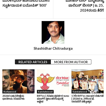
ಮುರಳೀಧರನ್‌ ಹೋರಾಟದ ಬದುಕಿನ
ಮೋಹನ್ ಲಾಲ್ ‘ಮಲೈಕೋಟೈ
ಸ್ಪೂರ್ತಿದಾಯಕ ಬಯೋಪಿಕ್‌ ‘800’
ವಾಲಿಬನ್’ ಟೀಸರ್‌ | ಜ. 25,
2024ರಂದು ತೆರೆಗೆ
Shashidhar Chitradurga
RELATED ARTICLES
MORE FROM AUTHOR
Kollywood
Sandalwood
Sandalwood
2026ರ ಬಹುನಿರೀಕ್ಷೆಯ
BIFFes | ಸಿನಿಮಾ ಪ್ರದರ್ಶನ ಲುಲು
17ನೇ BIFFes ಲಾಂಛನ ಬಿಡುಗಡೆ
ಭಾರತೀಯ ಸಿನಿಮಾಗಳು
ಮಾಲ್‌ಗೆ ಸ್ಥಳಾಂತರಿಸುವುದಕ್ಕೆ
| 2026ರ ಜ. 29ರಿಂದ ಫೆ.
ಆಕ್ಷೇಪ
06ರವರೆಗೆ ಚಿತ್ರೋತ್ಸವ