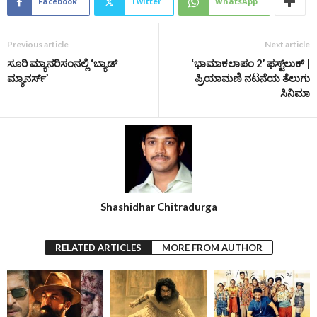
Facebook
Twitter
WhatsApp
Previous article
Next article
ಸೂರಿ ಮ್ಯಾನರಿಸಂನಲ್ಲಿ ‘ಬ್ಯಾಡ್
‘ಭಾಮಾಕಲಾಪಂ 2’ ಫಸ್ಟ್‌ಲುಕ್‌ |
ಮ್ಯಾನರ್ಸ್’
ಪ್ರಿಯಾಮಣಿ ನಟನೆಯ ತೆಲುಗು
ಸಿನಿಮಾ
Shashidhar Chitradurga
RELATED ARTICLES
MORE FROM AUTHOR