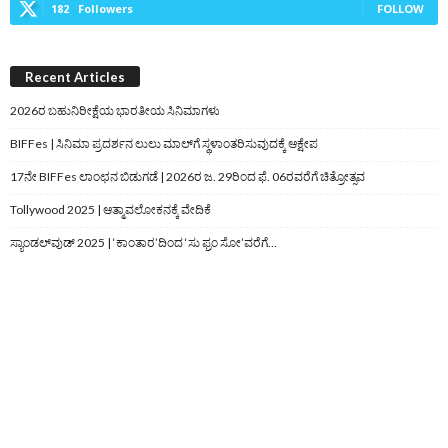
182
Followers
FOLLOW
Recent Articles
2026ರ ಬಹುನಿರೀಕ್ಷೆಯ ಭಾರತೀಯ ಸಿನಿಮಾಗಳು
BIFFes | ಸಿನಿಮಾ ಪ್ರದರ್ಶನ ಲುಲು ಮಾಲ್‌ಗೆ ಸ್ಥಳಾಂತರಿಸುವುದಕ್ಕೆ ಆಕ್ಷೇಪ
17ನೇ BIFFes ಲಾಂಛನ ಬಿಡುಗಡೆ | 2026ರ ಜ. 29ರಿಂದ ಫೆ. 06ರವರೆಗೆ ಚಿತ್ರೋತ್ಸವ
Tollywood 2025 | ಆತ್ಮಾವಲೋಕನಕ್ಕೆ ವೇದಿಕೆ
ಸ್ಯಾಂಡಲ್‌ವುಡ್‌ 2025 | ‘ಕಾಂತಾರ’ದಿಂದ ‘ಸು ಫ್ರಂ ಸೋ’ವರೆಗೆ…