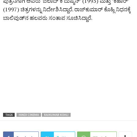
ಪುತ್ರನಿಗಾಗಿ ಅವರು ‘ಔಲಾದ್ ಕೆ ದುಷ್ಮನ್’ (1993) ಮತ್ತು ʼಕಹಾರ್ʼ
(1997) ಚಿತ್ರಗಳನ್ನು ನಿರ್ದೇಶಿಸಿದ್ದಾರೆ. ರಾಜ್‌ಕುಮಾರ್‌ ಕೊಹ್ಲಿ ನಿಧನಕ್ಕೆ
ಬಾಲಿವುಡ್‌ನ ಹಲವರು ಸಂತಾಪ ಸೂಚಿಸಿದ್ದಾರೆ.
TAGS
HINDI CINEMA
RAJKUMAR KOHLI