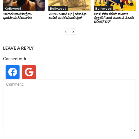
Kollywood
Bollywood
Bollywood
2026ರ ಬಹುನಿರೀಕ್ಷೆಯ
2025 Round Up | ಯಶಸ್ಸಿನ
ವಿರಳ, ಸರಳ ಕತೆಯ ಮೂಲಕ
ಭಾರತೀಯ ಸಿನಿಮಾಗಳು
ಹಾದಿಗೆ ಮರಳಿದ ಬಾಲಿವುಡ್‌
ಪ್ರೇಕ್ಷಕರಿಗೆ ಪಾಠ ಮಾಡುವ ‘ಸಿತಾರೇ
ಜಮೀನ್‌ ಪರ್’
LEAVE A REPLY
Connect with