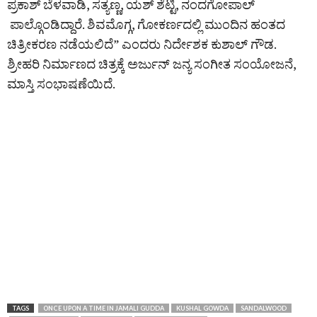
ಪ್ರಕಾಶ್ ಬೆಳವಾಡಿ, ಸತ್ಯಣ್ಣ, ಯಶ್‌ ಶೆಟ್ಟಿ, ನಂದಗೋಪಾಲ್‌
ಪಾಲ್ಗೊಂಡಿದ್ದಾರೆ. ಶಿವಮೊಗ್ಗ, ಗೋಕರ್ಣದಲ್ಲಿ ಮುಂದಿನ ಹಂತದ
ಚಿತ್ರೀಕರಣ ನಡೆಯಲಿದೆ” ಎಂದರು ನಿರ್ದೇಶಕ ಕುಶಾಲ್ ಗೌಡ.
ಶ್ರೀಹರಿ ನಿರ್ಮಾಣದ ಚಿತ್ರಕ್ಕೆ ಅರ್ಜುನ್ ಜನ್ಯ ಸಂಗೀತ ಸಂಯೋಜನೆ,
ಮಾಸ್ತಿ ಸಂಭಾ‍ಷಣೆಯಿದೆ.
TAGS
ONCE UPON A TIME IN JAMALI GUDDA
KUSHAL GOWDA
SANDALWOOD