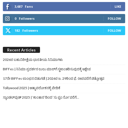
3,687
Fans
LIKE
0
Followers
FOLLOW
182
Followers
FOLLOW
Recent Articles
2026ರ ಬಹುನಿರೀಕ್ಷೆಯ ಭಾರತೀಯ ಸಿನಿಮಾಗಳು
BIFFes | ಸಿನಿಮಾ ಪ್ರದರ್ಶನ ಲುಲು ಮಾಲ್‌ಗೆ ಸ್ಥಳಾಂತರಿಸುವುದಕ್ಕೆ ಆಕ್ಷೇಪ
17ನೇ BIFFes ಲಾಂಛನ ಬಿಡುಗಡೆ | 2026ರ ಜ. 29ರಿಂದ ಫೆ. 06ರವರೆಗೆ ಚಿತ್ರೋತ್ಸವ
Tollywood 2025 | ಆತ್ಮಾವಲೋಕನಕ್ಕೆ ವೇದಿಕೆ
ಸ್ಯಾಂಡಲ್‌ವುಡ್‌ 2025 | ‘ಕಾಂತಾರ’ದಿಂದ ‘ಸು ಫ್ರಂ ಸೋ’ವರೆಗೆ…