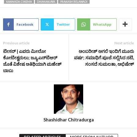
KANNADA CINEMA
DHANANJAYA
PRAKASH BELAWADI
Facebook
Twitter
WhatsApp
Previous article
Next article
ಟೀಸರ್ | ಎವರು ಮೀಲೋ
ಅಂಬರೀಶ್ ಅಗಲಿ ಇಂದಿಗೆ ಮೂರು
ಕೋಟೀಶ್ವರುಲು; ಜ್ಯೂ.ಎನ್‌ಟಿಆರ್
ವರ್ಷ; ಸಮಾಧಿಗೆ ಪೂಜೆ ಸಲ್ಲಿಸಿದ ನಟಿ,
ಜೊತೆ ವಿಶೇಷ ಅತಿಥಿಯಾಗಿ ಮಹೇಶ್
ಸಂಸದೆ ಸುಮಲತಾ, ಅಭಿಷೇಕ್
ಬಾಬು
Shashidhar Chitradurga