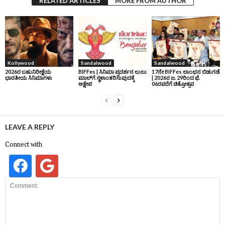
RELATED ARTICLES
MORE FROM AUTHOR
Kollywood
Sandalwood
Sandalwood
2026ರ ಬಹುನಿರೀಕ್ಷೆಯ
BIFFes | ಸಿನಿಮಾ ಪ್ರದರ್ಶನ ಲುಲು
17ನೇ BIFFes ಲಾಂಛನ ಬಿಡುಗಡೆ
ಭಾರತೀಯ ಸಿನಿಮಾಗಳು
ಮಾಲ್‌ಗೆ ಸ್ಥಳಾಂತರಿಸುವುದಕ್ಕೆ
| 2026ರ ಜ. 29ರಿಂದ ಫೆ.
ಆಕ್ಷೇಪ
06ರವರೆಗೆ ಚಿತ್ರೋತ್ಸವ
LEAVE A REPLY
Connect with