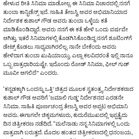
ಹೇಳುವ ರೀತಿ ಸಿನಿಮಾ ಮಾಡೋಲ್ಲ. ಈ ಸಿನಿಮಾ ವಿಚಾರದಲ್ಲಿ ನನಗೆ
ತುಂಬಾ ಕಾನ್ಫಿಡೆನ್ಸ್ ಇದೆ. ಸಾಹಿತಿ ತೇಜಸ್ವಿ ಅವರ ಅಭಿಮಾನಿಯಾದ
ನಿರ್ದೇಶಕ ಕುಶಾಲ್ ಗೌಡ ಅವರು ತುಂಬಾ ಒಳ್ಳೆಯ ಕತೆ
ಮಾಡಿಕೊಂಡಿದ್ದಾರೆ. ಅವರು ನನಗೆ ಈ ಕತೆ ಹೇಳಿ ಒಂದು ವರ್ಷವೇ
ಆಗಿತ್ತು. ಇತರೆ ಸಿನಿಮಾಗಳಲ್ಲಿ ತೊಡಗಿಸಿಕೊಂಡಿದ್ದ ನನಗೆ ಶೂಟಿಂಗ್‌ಗೆ
ಡೇಟ್ಸ್ ಕೊಡಲು ಸಾಧ್ಯವಾಗಿರಲಿಲ್ಲ. ನಾನೇ ಬೇಕೆಂದು ಅವರು
ಹೇಳಿದಾಗ ತುಂಬಾ ಖುಷಿಯಾಯ್ತು. ಎಲ್ಲಾ ಕಲವಿದರಂತೆ ಇಲ್ಲಿ ನಾನೂ
ಒಬ್ಬ ಪಾತ್ರಧಾರಿಯಷ್ಟೇ. ಇದೊಂದು ರೋಡ್ ಸಿನಿಮಾ, ಫೀಲ್ ಗುಡ್‌
ಮೂವೀ ಆಗಲಿದೆ” ಎಂದರು.
‘ಕನ್ನಡಕ್ಕಾಗಿ ಒಂದನ್ನು ಒತ್ತಿ’ ಚಿತ್ರದ ಮೂಲಕ ಸ್ವತಂತ್ರ್ಯ ನಿರ್ದೇಶಕರಾದ
ಕುಶಾಲ್ ಗೌಡ ಅವರಿಗೆ ‘ಜಮಾಲಿ ಗುಡ್ಡ’ ನಿರ್ದೇಶನದ ಎರಡನೇ
ಸಿನಿಮಾ. ಸಾಹಿತಿ ಪೂರ್ಣಚಂದ್ರ ತೇಜಸ್ವಿ ಅವರ ಅಪ್ಪಟ ಅಭಿಮಾನಿ
ಅವರು. ಈಗಾಗಲೇ ಚಿಕ್ಕಮಗಳೂರು, ಕುದುರೆಮುಖದಲ್ಲಿ ಇಪ್ಪತ್ತೈದು
ದಿನ ಚಿತ್ರೀಕರಣ ನಡೆದಿದೆ. “ಮಲೆನಾಡು ನನ್ನ ಸಿನಿಮಾಗಳಲ್ಲಿ ಒಂದು
ಪಾತ್ರವಾಗಿ ಬರುತ್ತದೆ. ಮೊದಲ ಹಂತದ ಚಿತ್ರೀಕರಣದಲ್ಲಿ ಧನಂಜಯ,