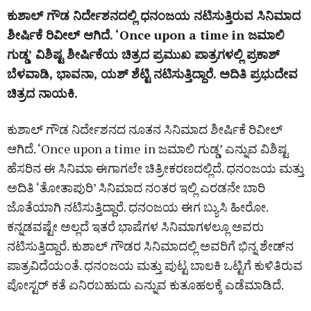
ಕುಶಾಲ್ ಗೌಡ ನಿರ್ದೇಶನದಲ್ಲಿ ಧನಂಜಯ ನಟಿಸುತ್ತಿರುವ ಸಿನಿಮಾದ
ಶೀರ್ಷಿಕೆ ರಿವೀಲ್ ಆಗಿದೆ. ‘Once upon a time in ಜಮಾಲಿ
ಗುಡ್ಡ’ ವಿಶಿಷ್ಟ ಶೀರ್ಷಿಕೆಯ ಚಿತ್ರದ ಪ್ರಮುಖ ಪಾತ್ರಗಳಲ್ಲಿ ಪ್ರಕಾಶ್
ಬೆಳವಾಡಿ, ಭಾವನಾ, ಯಶ್‌ ಶೆಟ್ಟಿ ನಟಿಸುತ್ತಿದ್ದಾರೆ. ಅದಿತಿ ಪ್ರಭುದೇವ
ಚಿತ್ರದ ನಾಯಕಿ.
ಕುಶಾಲ್ ಗೌಡ ನಿರ್ದೇಶನದ ನೂತನ ಸಿನಿಮಾದ ಶೀರ್ಷಿಕೆ ರಿವೀಲ್
ಆಗಿದೆ. ‘Once upon a time in ಜಮಾಲಿ ಗುಡ್ಡ’ ಎನ್ನುವ ವಿಶಿಷ್ಟ
ಹೆಸರಿನ ಈ ಸಿನಿಮಾ ಈಗಾಗಲೇ ಚಿತ್ರೀಕರಣದಲ್ಲಿದೆ. ಧನಂಜಯ ಮತ್ತು
ಅದಿತಿ ‘ತೋತಾಪುರಿ’ ಸಿನಿಮಾದ ನಂತರ ಇಲ್ಲಿ ಎರಡನೇ ಬಾರಿ
ಜೊತೆಯಾಗಿ ನಟಿಸುತ್ತಿದ್ದಾರೆ. ಧನಂಜಯ ಈಗ ಬ್ಯುಸಿ ಹೀರೋ.
ಕನ್ನಡವಷ್ಟೇ ಅಲ್ಲದೆ ಇತರೆ ಭಾಷೆಗಳ ಸಿನಿಮಾಗಳಲ್ಲೂ ಅವರು
ನಟಿಸುತ್ತಿದ್ದಾರೆ. ಕುಶಾಲ್ ಗೌಡರ ಸಿನಿಮಾದಲ್ಲಿ ಅವರಿಗೆ ಭಿನ್ನ ಶೇಡ್‌ನ
ಪಾತ್ರವಿದೆಯಂತೆ. ಧನಂಜಯ ಮತ್ತು ಪುಟ್ಟ ಬಾಲಕಿ ಒಟ್ಟಿಗೆ ಕುಳಿತಿರುವ
ಪೋಸ್ಟರ್‌ ಕತೆ ಏನಿರಬಹುದು ಎನ್ನುವ ಕುತೂಹಲಕ್ಕೆ ಎಡೆಮಾಡಿದೆ.