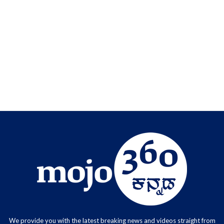
We provide you with the latest breaking news and videos straight from