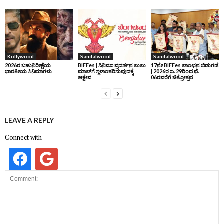
Kollywood
Sandalwood
Sandalwood
2026ರ ಬಹುನಿರೀಕ್ಷೆಯ
BIFFes | ಸಿನಿಮಾ ಪ್ರದರ್ಶನ ಲುಲು
17ನೇ BIFFes ಲಾಂಛನ ಬಿಡುಗಡೆ
ಭಾರತೀಯ ಸಿನಿಮಾಗಳು
ಮಾಲ್‌ಗೆ ಸ್ಥಳಾಂತರಿಸುವುದಕ್ಕೆ
| 2026ರ ಜ. 29ರಿಂದ ಫೆ.
ಆಕ್ಷೇಪ
06ರವರೆಗೆ ಚಿತ್ರೋತ್ಸವ
LEAVE A REPLY
Connect with