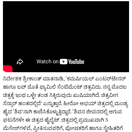
ನಿರ್ದೇಶಕ ಶ್ರೀಕಾಂತ್‌ ಮಾತನಾಡಿ, ‘ಕಮರ್ಷಿಯಲ್ ಎಂಟರ್‌ಟೇನರ್‌
ಹಾಗೂ ಲವ್ ಜೊತೆ ಫ್ಯಾಮಿಲಿ ಸೆಂಟಿಮೆಂಟ್ ಚಿತ್ರವಿದು. ನನ್ನ ಮೊದಲ
ಚಿತ್ರಕ್ಕೆ ಇಂಥ ಒಳ್ಳೇ ತಂಡ ಸಿಕ್ಕಿರುವುದು ಖುಷಿಯಾಗಿದೆ. ಚಿತ್ರವೀಗ
ಸೆನ್ಸಾರ್ ಹಂತದಲ್ಲಿದೆ’ ಎನ್ನುತ್ತಾರೆ. ಹೀರೋ ಅಭಯ್‌ ಚಿತ್ರದಲ್ಲಿ ಮಂಡ್ಯ
ಹೈದ ‘ಶಿವ’ನಾಗಿ ಕಾಣಿಸಿಕೊಳ್ಳುತ್ತಿದ್ದಾರೆ. ‘ಶಿವನ ಜೀವನದಲ್ಲಿ ಆಗುವ
ಘಟನೆಗಳೇ ಈ ಚಿತ್ರದ ಹೈಲೈಟ್. ಚಿತ್ರದಲ್ಲಿ ಪ್ರಮುಖವಾಗಿ 3
ಮೆಸೇಜ್‌ಗಳಿವೆ, ಪ್ರೀತಿಸುವವರಿಗೆ, ಪೋಷಕರಿಗೆ ಹಾಗೂ ಸ್ನೇಹಿತರಿಗೆ