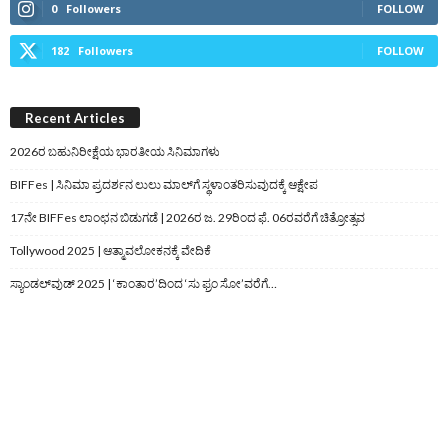
0
Followers
FOLLOW
182
Followers
FOLLOW
Recent Articles
2026ರ ಬಹುನಿರೀಕ್ಷೆಯ ಭಾರತೀಯ ಸಿನಿಮಾಗಳು
BIFFes | ಸಿನಿಮಾ ಪ್ರದರ್ಶನ ಲುಲು ಮಾಲ್‌ಗೆ ಸ್ಥಳಾಂತರಿಸುವುದಕ್ಕೆ ಆಕ್ಷೇಪ
17ನೇ BIFFes ಲಾಂಛನ ಬಿಡುಗಡೆ | 2026ರ ಜ. 29ರಿಂದ ಫೆ. 06ರವರೆಗೆ ಚಿತ್ರೋತ್ಸವ
Tollywood 2025 | ಆತ್ಮಾವಲೋಕನಕ್ಕೆ ವೇದಿಕೆ
ಸ್ಯಾಂಡಲ್‌ವುಡ್‌ 2025 | ‘ಕಾಂತಾರ’ದಿಂದ ‘ಸು ಫ್ರಂ ಸೋ’ವರೆಗೆ…