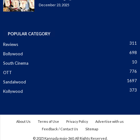
December 23, 2025
POPULAR CATEGORY
311
Reviews
698
Bollywood
10
South Cinema
776
OTT
1697
Sandalwood
373
Kollywood
About Us
Terms of Use
Privacy Policy
Advertise with us
Feedback / Contact Us
Sitemap
© 2025 Kannada mojo-360. All Rights Reserved.