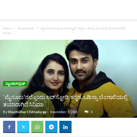
Home
Sandalwood
‘ಮೈಸೂರು’ನಲ್ಲೊಂದು ಲವ್‌ಸ್ಟೋರಿ; ಕನ್ನಡ, ಒಡಿಸ್ಸಾ, ಬೆಂಗಾಲಿಯಲ್ಲಿ ತಯಾರಾಗಿದೆ
ಸಿನಿಮಾ
ಸ್ಯಾಂಡಲ್‌ವುಡ್‌
‘ಮೈಸೂರು’ನಲ್ಲೊಂದು ಲವ್‌ಸ್ಟೋರಿ; ಕನ್ನಡ, ಒಡಿಸ್ಸಾ, ಬೆಂಗಾಲಿಯಲ್ಲಿ
ತಯಾರಾಗಿದೆ ಸಿನಿಮಾ
By
Shashidhar Chitradurga
-
November 3, 2021
0