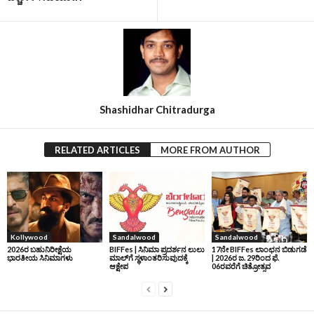
Shashidhar Chitradurga
RELATED ARTICLES
MORE FROM AUTHOR
Kollywood
Sandalwood
Sandalwood
2026ರ ಬಹುನಿರೀಕ್ಷೆಯ
BIFFes | ಸಿನಿಮಾ ಪ್ರದರ್ಶನ ಲುಲು
17ನೇ BIFFes ಲಾಂಛನ ಬಿಡುಗಡೆ
ಭಾರತೀಯ ಸಿನಿಮಾಗಳು
ಮಾಲ್‌ಗೆ ಸ್ಥಳಾಂತರಿಸುವುದಕ್ಕೆ
| 2026ರ ಜ. 29ರಿಂದ ಫೆ.
ಆಕ್ಷೇಪ
06ರವರೆಗೆ ಚಿತ್ರೋತ್ಸವ