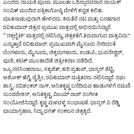
ಎಂದರು ನಾಯಕಿ ಪೂಜಾ. ಮೂಲತಃ ಒರಿಸ್ಸಾದವರಾದ ನಾಯಕ್
ಸಂವಿತ್ ಮಂದಿನ ಪತ್ರಿಕಾಗೋಷ್ಠಿ ವೇಳೆಗೆ ಕನ್ನಡ ಕಲಿತು
ಮಾತನಾಡುವುದಾಗಿ ಹೇಳಿದರು. ಕಿರುತೆರೆ ನಟ ಮತ್ತು ಬರಹಗಾರ
ರವಿಕುಮಾರ್ ಚಿತ್ರದ ಪ್ರಮುಖ ಪಾತ್ರದಲ್ಲಿ ಅಭಿನಯಿಸಿದ್ದಾರೆ.
“’ನಕ್ಸಲೈಟ್‌’ ಪಾತ್ರದಲ್ಲಿ ನಟಿಸಿದ್ದು, ಚಿತ್ರಕತೆಗೆ ತಿರುವಾಗುವ ಪಾತ್ರವಿದು”
ಎನ್ನುತ್ತಾರೆ ರವಿಕುಮಾರ್‌. ಪ್ರಮುಖವಾಗಿ ಮೈಸೂರು ಸೇರಿದಂತೆ
ಬೆಂಗಳೂರು, ಮೈಸೂರು, ಚಿಕ್ಕಮಗಳೂರು, ಉಡುಪಿ, ಭುವನೇಶ್ವರ್,
ಪೂರಿ, ಕಟಕ್ ಮುಂತಾದೆಡೆ ಚಿತ್ರೀಕರಣ ನಡೆದಿದೆ.
ಜ್ಯೂ.ನರಸಿಂಹರಾಜು, ಸತ್ಯಜಿತ್, ಕುರಿ ಪ್ರತಾಪ್, ಭಾಸ್ಕರ್ ಶೆಟ್ಟಿ,
ಅಶೋಕ್ ಹೆಗ್ಡೆ, ಜೈಶ್ರೀ, ರವಿಕುಮಾರ್ ಮತ್ತಿತರರು ನಟಿಸಿದ್ದಾರೆ. ರಘು
ಶಾಸ್ತ್ರಿ, ರವಿಶಂಕರ್ ನಾಗ್, ಅನಿತಕೃಷ್ಣ ಬರೆದಿರುವ ಹಾಡುಗಳಿಗೆ ರಮಣಿ
ಸುಂದರೇಶನ್, ಅನಿತಕೃಷ್ಣ, ವಿಜಯ್ ರಾಜ್ ಸಂಗೀತ
ಸಂಯೋಜಿಸಿದ್ದಾರೆ. ಕೃಷ್ಣ ಮಳವಳ್ಳಿ ಸಂಭಾಷಣೆ. ಭಾಸ್ಕರ್ ವಿ ರೆಡ್ಡಿ
ಛಾಯಾಗ್ರಹಣ, ಸಿದ್ದು ಭಗತ್ ಸಂಕಲನ ಚಿತ್ರಕ್ಕಿದೆ.