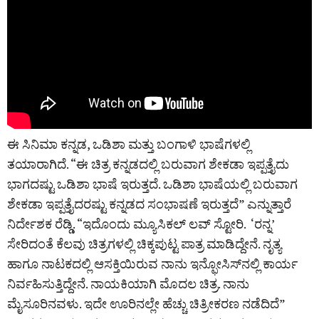
ಈ ಸಿನಿಮಾ ಕನ್ನಡ, ಒಡಿಶಾ ಮತ್ತು ಬಂಗಾಳಿ ಭಾಷೆಗಳಲ್ಲಿ
ತಯಾರಾಗಿದೆ. “ಈ ಚಿತ್ರ ಕನ್ನಡದಲ್ಲಿ ಬರುವಾಗ ಶೇಕಡಾ ಇಪ್ಪತ್ತೈದು
ಭಾಗದಷ್ಟು ಒಡಿಶಾ ಭಾಷೆ ಇರುತ್ತದೆ. ಒಡಿಶಾ ಭಾಷೆಯಲ್ಲಿ ಬರುವಾಗ
ಶೇಕಡಾ ಇಪ್ಪತ್ತೈದರಷ್ಟು ಕನ್ನಡದ ಸಂಭಾಷಣೆ ಇರುತ್ತದೆ” ಎನ್ನುತ್ತಾರೆ
ನಿರ್ದೇಶಕ ರೆಡ್ಡಿ. “ಇದೊಂದು ಮ್ಯೂಸಿಕಲ್ ಲವ್ ಸ್ಟೋರಿ. ‘ರನ್ನ’
ಸೇರಿದಂತೆ ಕೆಲವು ಚಿತ್ರಗಳಲ್ಲಿ ಚಿಕ್ಕಪುಟ್ಟ ಪಾತ್ರ ಮಾಡಿದ್ದೇನೆ. ನೃತ್ಯ
ಹಾಗೂ ನಾಟಕದಲ್ಲಿ ಆಸಕ್ತಿಯಿರುವ ನಾನು ಇನ್ಫೋಸಿಸ್‌ನಲ್ಲಿ ಕಾರ್ಯ
ನಿರ್ವಹಿಸುತ್ತಿದ್ದೇನೆ. ನಾಯಕಿಯಾಗಿ ಮೊದಲ ಚಿತ್ರ. ನಾನು
ಮೈಸೂರಿನವಳು. ಇದೇ ಊರಿನಲ್ಲೇ ಹೆಚ್ಚು ಚಿತ್ರೀಕರಣ ನಡೆದಿದೆ”