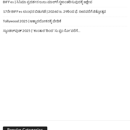
BIFFes | ಸಿನಿಮಾ ಪ್ರದರ್ಶನ ಲುಲು ಮಾಲ್‌ಗೆ ಸ್ಥಳಾಂತರಿಸುವುದಕ್ಕೆ ಆಕ್ಷೇಪ
17ನೇ BIFFes ಲಾಂಛನ ಬಿಡುಗಡೆ | 2026ರ ಜ. 29ರಿಂದ ಫೆ. 06ರವರೆಗೆ ಚಿತ್ರೋತ್ಸವ
Tollywood 2025 | ಆತ್ಮಾವಲೋಕನಕ್ಕೆ ವೇದಿಕೆ
ಸ್ಯಾಂಡಲ್‌ವುಡ್‌ 2025 | ‘ಕಾಂತಾರ’ದಿಂದ ‘ಸು ಫ್ರಂ ಸೋ’ವರೆಗೆ…
Popular Categories