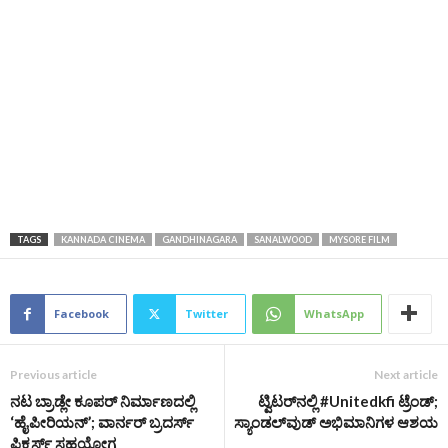
TAGS
KANNADA CINEMA
GANDHINAGARA
SANALWOOD
MYSORE FILM
Facebook
Twitter
WhatsApp
Previous article
Next article
ನಟ ಬ್ರಾಡ್ಲೇ ಕೂಪರ್ ನಿರ್ಮಾಣದಲ್ಲಿ
ಟ್ವಿಟರ್‌ನಲ್ಲಿ #Unitedkfi ಟ್ರೆಂಡ್;
‘ಹೈಪೀರಿಯನ್’; ವಾರ್ನರ್ ಬ್ರದರ್ಸ್
ಸ್ಯಾಂಡಲ್‌ವುಡ್ ಅಭಿಮಾನಿಗಳ ಆಶಯ
ಪಿಕ್ಚರ್ಸ್ ಸಹಯೋಗ