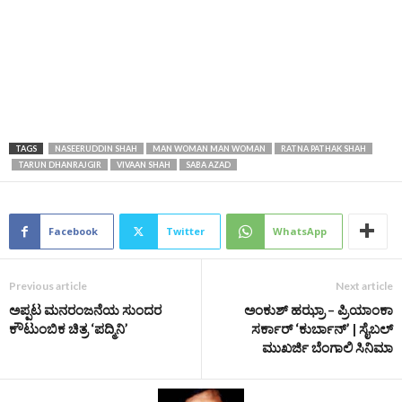
TAGS
NASEERUDDIN SHAH
MAN WOMAN MAN WOMAN
RATNA PATHAK SHAH
TARUN DHANRAJGIR
VIVAAN SHAH
SABA AZAD
Facebook
Twitter
WhatsApp
Previous article
Next article
ಅಪ್ಪಟ ಮನರಂಜನೆಯ ಸುಂದರ
ಅಂಕುಶ್ ಹಝ್ರಾ – ಪ್ರಿಯಾಂಕಾ
ಕೌಟುಂಬಿಕ ಚಿತ್ರ ‘ಪದ್ಮಿನಿ’
ಸರ್ಕಾರ್ ‘ಕುರ್ಬಾನ್‌’ | ಸೈಬಲ್‌
ಮುಖರ್ಜಿ ಬೆಂಗಾಲಿ ಸಿನಿಮಾ