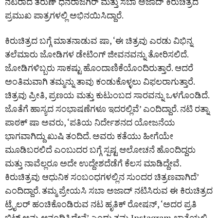
ನಟರಾದ ತರುಣ್ ಧನರಾಜಗಿರ್ ಮತ್ತು ಸಬಾ ಅಜಾದ್ ಕಿರುಚಿತ್ರದ
ಪ್ರಮುಖ ಪಾತ್ರಗಳಲ್ಲಿ ಅಭಿನಯಿಸಿದ್ದಾರೆ.
ಕಿರುಚಿತ್ರದ ಬಗ್ಗೆ ಮಾತನಾಡುವ ಷಾ, ‘ಈ ಚಿತ್ರವು ಎರಡು ವಿಭಿನ್ನ
ತಲೆಮಾರು ಜೋಡಿಗಳ ಡೇಟಿಂಗ್ ಜೀವನವನ್ನು ತೋರಿಸಲಿದೆ.
ಜೋಡಿಗಳಿಬ್ಬರು ಸಾಕಷ್ಟು ಹೊಂದಾಣಿಕೆಯೊಂದಿರುತ್ತಾರೆ. ಆದರೆ
ಅಂತಿಮವಾಗಿ ತಮ್ಮನ್ನು ತಾವು ಕಂಡುಕೊಳ್ಳಲು ವಿಫಲರಾಗುತ್ತಾರೆ.
ಚಿತ್ರವು ಪ್ರೀತಿ, ಪ್ರಣಯ ಮತ್ತು ಕುಟುಂಬದ ಸಾರವನ್ನು ಒಳಗೊಂಡಿದೆ.
ಜೊತೆಗೆ ಹಾಸ್ಯದ ಸಂಭಾಷಣೆಗಳೂ ಇದರಲ್ಲಿವೆ’ ಎಂದಿದ್ದಾರೆ. ನಟಿ ರತ್ನಾ
ಪಾಠಕ್ ಷಾ ಅವರು, ‘ಪತಿಯ ನಿರ್ದೇಶನದ ಯೋಜನೆಯ
ಭಾಗವಾಗಿದ್ದು ಖುಷಿ ತಂದಿದೆ. ಅವರು ಕತೆಯು ಹೀಗೆಯೇ
ಮೂಡಿಬರಲಿದೆ ಎಂಬುದರ ಬಗ್ಗೆ ಸ್ಪಷ್ಟ ಆಲೋಚನೆ ಹೊಂದಿದ್ದರು
ಮತ್ತು ನಾವೆಲ್ಲರೂ ಅದೇ ಉದ್ದೇಶದೆಡೆಗೆ ಕೆಲಸ ಮಾಡಿದ್ದೇವೆ.
ಕಿರುಚಿತ್ರವು ಆಧುನಿಕ ಸಂಬಂಧಗಳಲ್ಲಿನ ಸುಂದರ ಚಿತ್ರಣವಾಗಿದೆ’
ಎಂದಿದ್ದಾರೆ. ತಮ್ಮ ಪ್ರೇಯಸಿ ಸಬಾ ಅಜಾದ್‌ ನಟಿಸಿರುವ ಈ ಕಿರುಚಿತ್ರದ
ಟ್ರೈಲರ್‌ ಹಂಚಿಕೊಂಡಿರುವ ನಟ ಹೃತಿಕ್‌ ರೋಷನ್‌, ‘ಅದರ ಪ್ರತಿ
ಬಿಟ್ ಅನ್ನು ಆನಂದಿಸಿದ್ದೇನೆ’ ಎಂದು ತಮ್ಮ Instagram ಖಾತೆಯಲ್ಲಿ