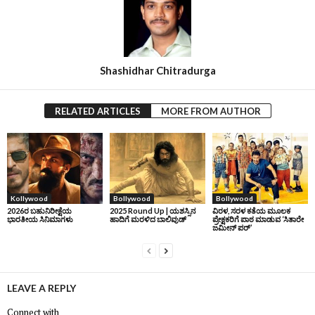
Shashidhar Chitradurga
RELATED ARTICLES
MORE FROM AUTHOR
Kollywood
Bollywood
Bollywood
2026ರ ಬಹುನಿರೀಕ್ಷೆಯ
2025 Round Up | ಯಶಸ್ಸಿನ
ವಿರಳ, ಸರಳ ಕತೆಯ ಮೂಲಕ
ಭಾರತೀಯ ಸಿನಿಮಾಗಳು
ಹಾದಿಗೆ ಮರಳಿದ ಬಾಲಿವುಡ್‌
ಪ್ರೇಕ್ಷಕರಿಗೆ ಪಾಠ ಮಾಡುವ ‘ಸಿತಾರೇ
ಜಮೀನ್‌ ಪರ್’
LEAVE A REPLY
Connect with