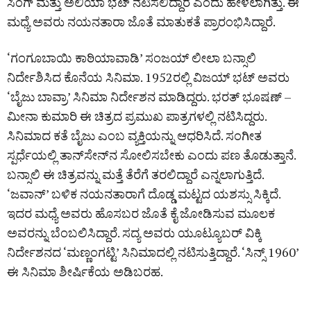
ಸಿಂಗ್‌ ಮತ್ತು ಅಲಿಯಾ ಭಟ್ ನಟಿಸಲಿದ್ದಾರೆ ಎಂದು ಹೇಳಲಾಗಿತ್ತು. ಈ
ಮಧ್ಯೆ ಅವರು ನಯನತಾರಾ ಜೊತೆ ಮಾತುಕತೆ ಪ್ರಾರಂಭಿಸಿದ್ದಾರೆ.
‘ಗಂಗೂಬಾಯಿ ಕಾಠಿಯಾವಾಡಿ’ ಸಂಜಯ್ ಲೀಲಾ ಬನ್ಸಾಲಿ
ನಿರ್ದೇಶಿಸಿದ ಕೊನೆಯ ಸಿನಿಮಾ. 1952ರಲ್ಲಿ ವಿಜಯ್ ಭಟ್ ಅವರು
‘ಬೈಜು ಬಾವ್ರಾ’ ಸಿನಿಮಾ ನಿರ್ದೇಶನ ಮಾಡಿದ್ದರು. ಭರತ್ ಭೂಷಣ್ –
ಮೀನಾ ಕುಮಾರಿ ಈ ಚಿತ್ರದ ಪ್ರಮುಖ ಪಾತ್ರಗಳಲ್ಲಿ ನಟಿಸಿದ್ದರು.
ಸಿನಿಮಾದ ಕತೆ ಬೈಜು ಎಂಬ ವ್ಯಕ್ತಿಯನ್ನು ಆಧರಿಸಿದೆ. ಸಂಗೀತ
ಸ್ಪರ್ಧೆಯಲ್ಲಿ ತಾನ್‌ಸೇನ್‌ನ ಸೋಲಿಸಬೇಕು ಎಂದು ಪಣ ತೊಡುತ್ತಾನೆ.
ಬನ್ಸಾಲಿ ಈ ಚಿತ್ರವನ್ನು ಮತ್ತೆ ತೆರೆಗೆ ತರಲಿದ್ದಾರೆ ಎನ್ನಲಾಗುತ್ತಿದೆ.
‘ಜವಾನ್’ ಬಳಿಕ ನಯನತಾರಾಗೆ ದೊಡ್ಡ ಮಟ್ಟದ ಯಶಸ್ಸು ಸಿಕ್ಕಿದೆ.
ಇದರ ಮಧ್ಯೆ ಅವರು ಹೊಸಬರ ಜೊತೆ ಕೈ ಜೋಡಿಸುವ ಮೂಲಕ
ಅವರನ್ನು ಬೆಂಬಲಿಸಿದ್ದಾರೆ. ಸದ್ಯ ಅವರು ಯೂಟ್ಯೂಬರ್‌ ವಿಕ್ಕಿ
ನಿರ್ದೇಶನದ ‘ಮಣ್ಣಂಗಟ್ಟಿ’ ಸಿನಿಮಾದಲ್ಲಿ ನಟಿಸುತ್ತಿದ್ದಾರೆ. ‘ಸಿನ್ಸ್ 1960’
ಈ ಸಿನಿಮಾ ಶೀರ್ಷಿಕೆಯ ಅಡಿಬರಹ.