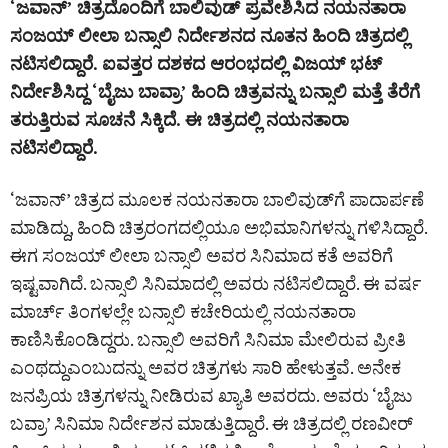
‘ಜವಾನ್‌’ ಚಿತ್ರದೊಂದಿಗೆ ಬಾಲಿವುಡ್‌ ಪ್ರವೇಶಿಸಿದ ನಯನತಾರಾ
ಸಂಜಯ್‌ ಲೀಲಾ ಬನ್ಸಾಲಿ ನಿರ್ದೇಶನದ ನೂತನ ಹಿಂದಿ ಚಿತ್ರದಲ್ಲಿ
ನಟಿಸಲಿದ್ದಾರೆ. ಐವತ್ತರ ದಶಕದ ಆರಂಭದಲ್ಲಿ ವಿಜಯ್‌ ಭಟ್‌
ನಿರ್ದೇಶಿಸಿದ್ದ ‘ಬೈಜು ಬಾವ್ರಾ’ ಹಿಂದಿ ಚಿತ್ರವನ್ನು ಬನ್ಸಾಲಿ ಮತ್ತೆ ತೆರೆಗೆ
ತರುತ್ತಿರುವ ಸೂಚನೆ ಸಿಕ್ಕಿದೆ. ಈ ಚಿತ್ರದಲ್ಲಿ ನಯನತಾರಾ
ನಟಿಸಲಿದ್ದಾರೆ.
‘ಜವಾನ್’ ಚಿತ್ರದ ಮೂಲಕ ನಯನತಾರಾ ಬಾಲಿವುಡ್​ಗೆ ಪಾದಾರ್ಪಣೆ
ಮಾಡಿದ್ದು, ಹಿಂದಿ ಚಿತ್ರರಂಗದಲ್ಲಿಯೂ ಅಭಿಮಾನಿಗಳನ್ನು ಗಳಿಸಿದ್ದಾರೆ.
ಈಗ ಸಂಜಯ್‌ ಲೀಲಾ ಬನ್ಸಾಲಿ ಅವರ ಸಿನಿಮಾದ ಕತೆ ಅವರಿಗೆ
ಇಷ್ಟವಾಗಿದೆ. ಬನ್ಸಾಲಿ ಸಿನಿಮಾದಲ್ಲಿ ಅವರು ನಟಿಸಲಿದ್ದಾರೆ. ಈ ವರ್ಷ
ಮಾರ್ಚ್ ತಿಂಗಳಲ್ಲೇ ಬನ್ಸಾಲಿ ಕಚೇರಿಯಲ್ಲಿ ನಯನತಾರಾ
ಕಾಣಿಸಿಕೊಂಡಿದ್ದರು. ಬನ್ಸಾಲಿ ಅವರಿಗೆ ಸಿನಿಮಾ ಮೇಲಿರುವ ಪ್ರೀತಿ
ಎಂಥದ್ದುಎಂಬುದನ್ನು ಅವರ ಚಿತ್ರಗಳು ಸಾರಿ ಹೇಳುತ್ತವೆ. ಅನೇಕ
ಜನಪ್ರಿಯ ಚಿತ್ರಗಳನ್ನು ನೀಡಿರುವ ಖ್ಯಾತಿ ಅವರದು. ಅವರು ‘ಬೈಜು
ಬವ್ರಾ’ ಸಿನಿಮಾ ನಿರ್ದೇಶನ ಮಾಡುತ್ತಿದ್ದಾರೆ. ಈ ಚಿತ್ರದಲ್ಲಿ ರಣವೀರ್‌