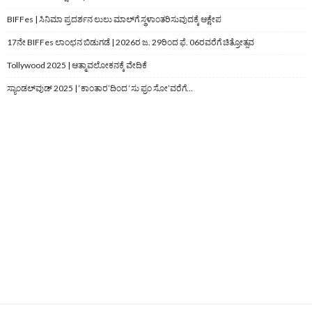
BIFFes | ಸಿನಿಮಾ ಪ್ರದರ್ಶನ ಲುಲು ಮಾಲ್‌ಗೆ ಸ್ಥಳಾಂತರಿಸುವುದಕ್ಕೆ ಆಕ್ಷೇಪ
17ನೇ BIFFes ಲಾಂಛನ ಬಿಡುಗಡೆ | 2026ರ ಜ. 29ರಿಂದ ಫೆ. 06ರವರೆಗೆ ಚಿತ್ರೋತ್ಸವ
Tollywood 2025 | ಆತ್ಮಾವಲೋಕನಕ್ಕೆ ವೇದಿಕೆ
ಸ್ಯಾಂಡಲ್‌ವುಡ್‌ 2025 | ‘ಕಾಂತಾರ’ದಿಂದ ‘ಸು ಫ್ರಂ ಸೋ’ವರೆಗೆ…