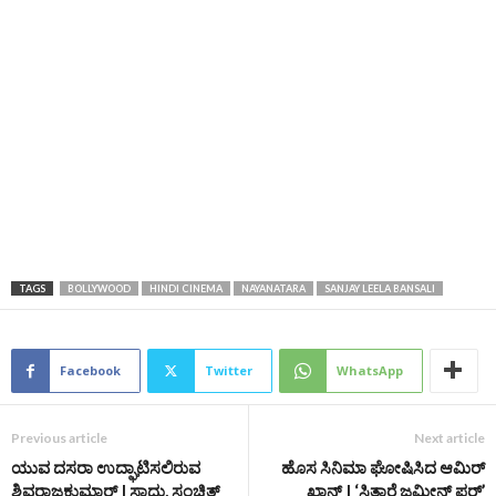
TAGS
BOLLYWOOD
HINDI CINEMA
NAYANATARA
SANJAY LEELA BANSALI
Facebook
Twitter
WhatsApp
Previous article
Next article
ಯುವ ದಸರಾ ಉದ್ಘಾಟಿಸಲಿರುವ
ಹೊಸ ಸಿನಿಮಾ ಘೋಷಿಸಿದ ಆಮಿರ್​
ಶಿವರಾಜಕುಮಾರ್‌ | ಸಾಧು, ಸಂಚಿತ್‌
ಖಾನ್ | ‘ಸಿತಾರೆ ಜಮೀನ್‌ ಪರ್‌’