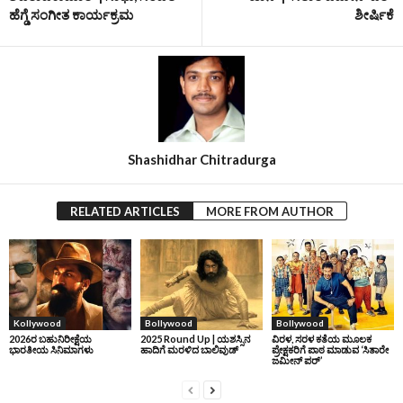
ಹೆಗ್ಡೆ ಸಂಗೀತ ಕಾರ್ಯಕ್ರಮ
ಶೀರ್ಷಿಕೆ
Shashidhar Chitradurga
RELATED ARTICLES
MORE FROM AUTHOR
Kollywood
Bollywood
Bollywood
2026ರ ಬಹುನಿರೀಕ್ಷೆಯ
2025 Round Up | ಯಶಸ್ಸಿನ
ವಿರಳ, ಸರಳ ಕತೆಯ ಮೂಲಕ
ಭಾರತೀಯ ಸಿನಿಮಾಗಳು
ಹಾದಿಗೆ ಮರಳಿದ ಬಾಲಿವುಡ್‌
ಪ್ರೇಕ್ಷಕರಿಗೆ ಪಾಠ ಮಾಡುವ ‘ಸಿತಾರೇ
ಜಮೀನ್‌ ಪರ್’