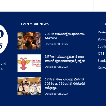
EVEN MORE NEWS
PO
Revie
2026ರ ಬಹುನಿರೀಕ್ಷೆಯ ಭಾರತೀಯ
ಸಿನಿಮಾಗಳು
Boll
December 30, 2025
South
OTT
BIFFes | ಸಿನಿಮಾ ಪ್ರದರ್ಶನ ಲುಲು
Sand
ಮಾಲ್‌ಗೆ ಸ್ಥಳಾಂತರಿಸುವುದಕ್ಕೆ ಆಕ್ಷೇಪ
s and
December 26, 2025
Koll
ry.
17ನೇ BIFFes ಲಾಂಛನ ಬಿಡುಗಡೆ |
2026ರ ಜ. 29ರಿಂದ ಫೆ. 06ರವರೆಗೆ
ಚಿತ್ರೋತ್ಸವ
December 23, 2025