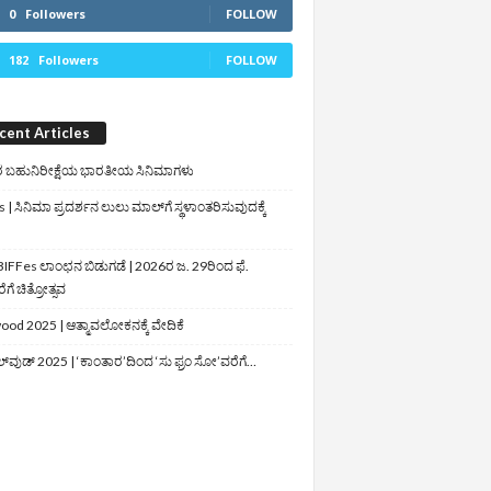
0
Followers
FOLLOW
182
Followers
FOLLOW
cent Articles
 ಬಹುನಿರೀಕ್ಷೆಯ ಭಾರತೀಯ ಸಿನಿಮಾಗಳು
 | ಸಿನಿಮಾ ಪ್ರದರ್ಶನ ಲುಲು ಮಾಲ್‌ಗೆ ಸ್ಥಳಾಂತರಿಸುವುದಕ್ಕೆ
IFFes ಲಾಂಛನ ಬಿಡುಗಡೆ | 2026ರ ಜ. 29ರಿಂದ ಫೆ.
ಗೆ ಚಿತ್ರೋತ್ಸವ
ood 2025 | ಆತ್ಮಾವಲೋಕನಕ್ಕೆ ವೇದಿಕೆ
ಲ್‌ವುಡ್‌ 2025 | ‘ಕಾಂತಾರ’ದಿಂದ ‘ಸು ಫ್ರಂ ಸೋ’ವರೆಗೆ…