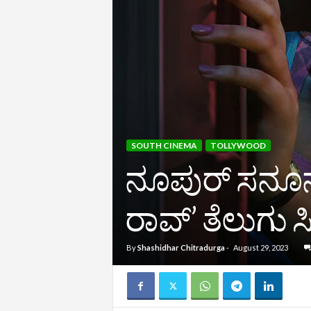
SOUTH CINEMA
TOLLYWOOD
ನೂಪುರ್‌ ಸನೂನ್‌
ರಾವ್‌’ ತೆಲುಗು 
By
Shashidhar Chitradurga
-
August 29, 2023