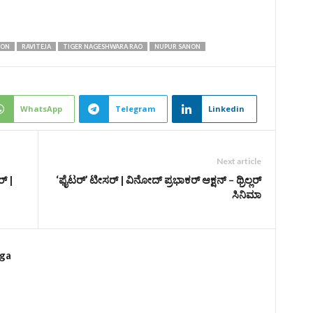
NON
RAVITEJA
TIGER NAGESHWARA RAO
NUPUR SANON
WhatsApp
Telegram
Linkedin
Next article
‌ |
‘ಫೈಟರ್‌’ ಟೀಸರ್‌ | ವಿನೋದ್‌ ಪ್ರಭಾಕರ್‌ ಆಕ್ಷನ್‌ – ಥ್ರಿಲ್ಲರ್‌
ಸಿನಿಮಾ
rga