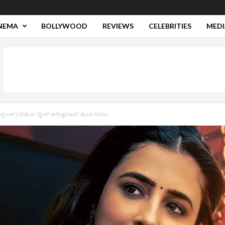
NEMA
BOLLYWOOD
REVIEWS
CELEBRITIES
MEDI
್ ಲುಕ್‌ | ರವಿತೇಜಾ ‘ಟೈಗರ್‌ ನಾಗೇಶ್ವರ ರಾವ್‌’ ತೆಲುಗು ಸಿನಿಮಾ