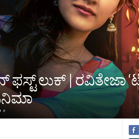
 ಫಸ್ಟ್ ಲುಕ್‌ | ರವಿತೇಜಾ ‘ಟ
ಸಿನಿಮಾ
0