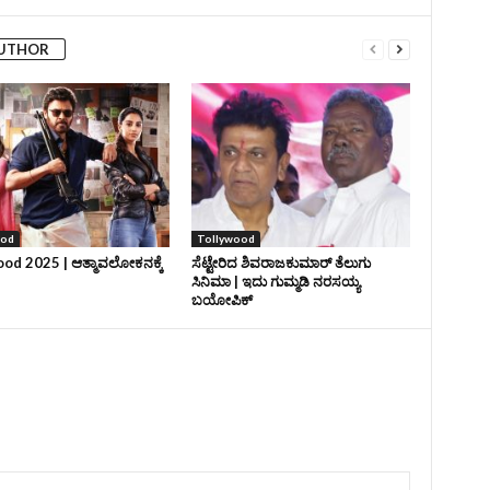
AUTHOR
ood
Tollywood
od 2025 | ಆತ್ಮಾವಲೋಕನಕ್ಕೆ
ಸೆಟ್ಟೇರಿದ ಶಿವರಾಜಕುಮಾರ್‌ ತೆಲುಗು
ಸಿನಿಮಾ | ಇದು ಗುಮ್ಮಡಿ ನರಸಯ್ಯ
ಬಯೋಪಿಕ್‌