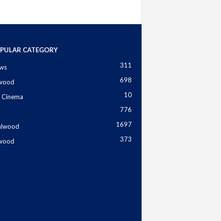
PULAR CATEGORY
311
ws
698
ywood
10
 Cinema
776
1697
alwood
373
ywood