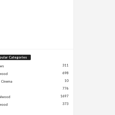
pular Categories
311
ews
698
ywood
10
h Cinema
776
1697
alwood
373
ywood