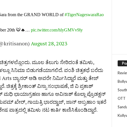
y Sara from the GRAND WORLD of
#TigerNageswaraRao
ber 20th 🐯🔥…
pic.twitter.com/hlyGMVv9ly
(@kritisanon)
August 28, 2023
ು ಚಿತ್ರಗಳಲ್ಲೊಂದು. ಮೂಲ ತೆಲುಗು ಸೇರಿದಂತೆ ತಮಿಳು,
Po
್ಲೂ ಸಿನಿಮಾ ಬಿಡುಗಡೆಯಾಗಲಿದೆ. ವಂಶಿ ಚಿತ್ರಕಥೆ ಬರೆದು
Revi
l Arts ಬ್ಯಾನರ್‌ ಅಡಿ ಅವರೇ ನಿರ್ಮಿಸಿದ್ದಾರೆ ಮತ್ತು ತೇಜ್
Boll
 ಚಿತ್ರಕ್ಕೆ ಶ್ರೀಕಾಂತ್ ವಿಸ್ಸಾ ಸಂಭಾಷಣೆ, ಜಿ ವಿ ಪ್ರಕಾಶ್
Sout
ಮಧಿ ಛಾಯಾಗ್ರಹಣ ಹಾಗೂ ಅವಿನಾಶ್ ಕೊಲ್ಲಾ ಪ್ರೊಡಕ್ಷನ್
OTT
ಅನುಪಮ್‌ ಖೇರ್‌, ಗಾಯತ್ರಿ ಭಾರದ್ವಾಜ್‌, ಜಾನ್‌ ಅಬ್ರಹಾಂ ಇತರೆ
Sand
ಶೇಷ ಪಾತ್ರದಲ್ಲಿ ತಮಿಳು ನಟ ಕಾರ್ತಿ ಕಾಣಿಸಿಕೊಂಡಿದ್ದಾರೆ.
Koll