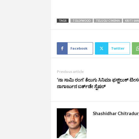
TAGS
TOLLYWOOD
TELUGU CINEMA
KRITI SA
Facebook
Twitter
Previous article
‘ನಾ ಸಾಮಿ ರಂಗ’ ತೆಲುಗು ಸಿನಿಮಾ ಫಸ್ಟ್‌ಲುಕ್‌ ಟೀಸರ್
ನಾಗಾರ್ಜುನ ಬರ್ತ್‌ಡೇ ಸ್ಪೆಷಲ್‌
Shashidhar Chitradu