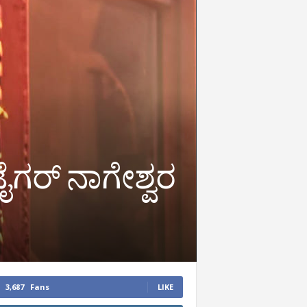
ೈಗರ್‌ ನಾಗೇಶ್ವರ
3,687
Fans
LIKE